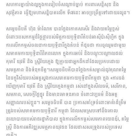
សហការគ្នាយ៉ាងល្អក្នុងការរៀបចំសណ្តាប់ធ្នាប់ ការពារសន្តិសុខ និង
សុវត្ថិភាព ធ្វើឱ្យមហាសន្និបាតលើក ទី៧នេះ អាចប្រព្រឹត្តទៅដោយរលូន។
សម្តេចធិបតី ហ៊ុន ម៉ាណែត បានថ្លែងកោតសសើរ និងវាយតម្លៃខ្ពស់
ចំពោះបេសកកម្មដ៏ថ្លៃថ្លារបស់មិត្តកាយឫទ្ធិនារីតំបន់អាស៊ីប៉ាស៊ីហ្វិក ក្នុង
ការលើកកម្ពស់ចលនាកាយឫទ្ធិនារីក្នុងតំបន់ ក៏ដូចជា ការចូលរួមជាមួយ
សមាគមកាយឫទ្ធិនារីពិភពលោក ក្នុងការអប់រំ និងបណ្ដុះបណ្តាលដល់
កុមារី យុវតី និង ស្រ្តីវ័យក្មេង ឱ្យក្លាយជាអ្នកដឹកនាំដែលប្រកបដោយ
សមត្ថភាព និងទំនុកចិត្ត។សម្តេចធិបតីបានថ្លែងកត់សម្គាល់នូវគុណតម្លៃ
នៃចក្ខុវិស័យរបស់អគ្គស្នងការសមាគមកាយឫទ្ធិនារីកម្ពុជា ក្នុង «ការចង់
ឃើញកុមារី យុវតី និង ស្ត្រីវ័យក្មេងកម្ពុជា រស់នៅក្នុងសីលធម៌, សេរីភាព,
សមភាព, សេចក្តីថ្លៃថ្នូរ និងមានមោទនភាព ចំពោះវប្បធម៌ និងអត្ត
សញ្ញាណរបស់ខ្លួន។ សម្តេចធិបតី បាន ប្រកាសគាំទ្រចំពោះមាគ៌ាដ៏ត្រឹម
ត្រូវរបស់សមាគមកាយឫទ្ធិនារី កម្ពុជា ដែលសមស្របទៅនឹងគោល
នយោបាយរបស់រាជរដ្ឋាភិបាល ក្នុងការលើកកម្ពស់សមភាពយេនឌ័រ, តម្លៃ
ស្ត្រី និងការអភិវឌ្ឍសមត្ថភាពយុវជន ដែលជាសសរទ្រូងរបស់ប្រទេស
ជាតិ។