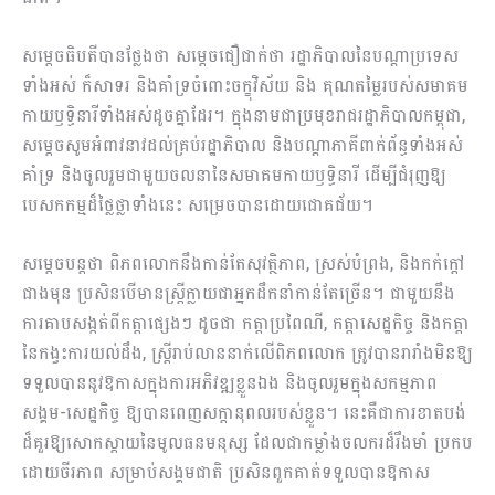
សម្តេចធិបតីបានថ្លែងថា សម្តេចជឿជាក់ថា រដ្ឋាភិបាលនៃបណ្ដាប្រទេស
ទាំងអស់ ក៏សាទរ និងគាំទ្រចំពោះចក្ខុវិស័យ និង គុណតម្លៃរបស់សមាគម
កាយឫទ្ធិនារីទាំងអស់ដូចគ្នាដែរ។ ក្នុងនាមជាប្រមុខរាជរដ្ឋាភិបាលកម្ពុជា,
សម្តេចសូមអំពាវនាវដល់គ្រប់រដ្ឋាភិបាល និងបណ្តាភាគីពាក់ព័ន្ធទាំងអស់
គាំទ្រ និងចូលរួមជាមួយចលនានៃសមាគមកាយឫទ្ធិនារី ដើម្បីជំរុញឱ្យ
បេសកកម្មដ៏ថ្លៃថ្លាទាំងនេះ សម្រេចបានដោយជោគជ័យ។
សម្តេចបន្តថា ពិភពលោកនឹងកាន់តែសុវត្ថិភាព, ស្រស់បំព្រង, និងកក់ក្តៅ
ជាងមុន ប្រសិនបើមានស្រ្តីក្លាយជាអ្នកដឹកនាំកាន់តែច្រើន។ ជាមួយនឹង
ការគាបសង្កត់ពីកត្តាផ្សេងៗ ដូចជា កត្តាប្រពៃណី, កត្តាសេដ្ឋកិច្ច និងកត្តា
នៃកង្វះការយល់ដឹង, ស្រ្តីរាប់លាននាក់លើពិភពលោក ត្រូវបានរារាំងមិនឱ្យ
ទទួលបាននូវឱកាសក្នុងការអភិវឌ្ឍខ្លួនឯង និងចូលរួមក្នុងសកម្មភាព
សង្គម-សេដ្ឋកិច្ច ឱ្យបានពេញសក្តានុពលរបស់ខ្លួន។ នេះគឺជាការខាតបង់
ដ៏គួរឱ្យសោកស្តាយនៃមូលធនមនុស្ស ដែលជាកម្លាំងចលករដ៏រឹងមាំ ប្រកប
ដោយចីរភាព សម្រាប់សង្គមជាតិ ប្រសិនពួកគាត់ទទួលបានឱកាស