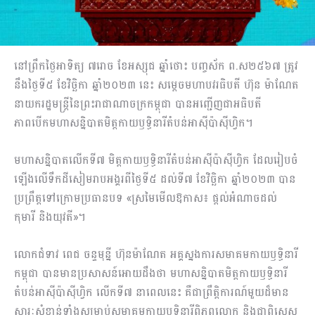
នៅព្រឹកថ្ងៃអាទិត្យ ៧រោច ខែអស្សុជ ឆ្នាំថោះ បញ្ចស័ក ព.ស២៥៦៧ ត្រូវ
នឹងថ្ងៃទី៥ ខែ​វិច្ឆិកា ឆ្នាំ២០២៣ នេះ សម្តេចមហាបវរធិបតី ហ៊ុន ម៉ាណែត
នាយករដ្ឋមន្ត្រីនៃព្រះរាជាណាចក្រកម្ពុជា បានអញ្ជើញ​ជាអធិប​តី
ភាពបើកមហាសន្និបាត​មិត្តកាយឫទ្ធិនារីតំបន់អាស៊ីប៉ាស៊ីហ្វិក។
មហាសន្និបាតលើកទី៧ មិត្តកាយឫទ្ធិនារីតំបន់អាស៊ីប៉ាស៊ីហ្វិក ដែលរៀបចំ
ឡើង​លើទឹកដី​សៀមរាបអង្គរ​ពី​ថ្ងៃទី៥ ដល់ទី៧ ខែវិច្ឆិកា ឆ្នាំ២០២៣ បាន
ប្រព្រឹត្តទៅ​ក្រោម​​ប្រធានបទ «ស្រមៃមើលឱកាស៖ ផ្តល់អំណាចដល់
កុមារី និងយុវតី»។
លោកជំទាវ ពេជ ចន្ទមុន្នី ហ៊ុនម៉ាណែត អគ្គស្នងការសមាគមកាយឫទ្ធិនារី
កម្ពុជា បានមានប្រសាសន៍អោយដឹងថា មហាសន្និបាតមិត្តកាយឫទ្ធិនារី
តំបន់អាស៊ីប៉ាស៊ីហ្វិក លើកទី៧ នាពេលនេះ គឺជាព្រឹត្តិការណ៍មួយដ៏មាន
សារៈសំខាន់ទាំងសម្រាប់សមាគមកាយឫទ្ធិនារីពិភពលោក និងជាពិសេស