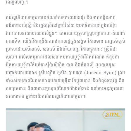
ពេញលេញ ។
រាជរដ្ឋាភិបាលកម្ពុជាបានកំណត់សមភាពយេនឌ័រ និងការបង្កើនភាព
អង់អាចដល់ស្ត្រី និងក្មេងស្រីនៅគ្រប់វិស័យ ជាអាទិភាពនៅក្នុងរបៀប
វារៈគោលនយោបាយរបស់ខ្លួន។ តាមរយៈយុទ្ធសាស្ត្របញ្ចកោណ-ដំណាក់
កាលទី១, យើងនឹងពង្រឹងភាពជាពលរដ្ឋក្នុងសង្គម ដែលមាន អារ្យធម៌ខ្ពស់
ប្រកបដោយសីលធម៌, សមធម៌ និងបរិយាបន្ន, ដែលក្នុងនោះ ស្ត្រីគឺជា
ស្នូល។ រាល់សកម្មភាពដែលសមាគមកាយឫទ្ធិនារីពិភពលោក ក៏ដូចជា
មិត្តកាយឫទ្ធិនារីតំបន់អាស៊ីប៉ាស៊ីហ្វិក បាន និងកំពុងធ្វើ ដូចបានគូស
បញ្ជាក់ដោយលោក ស្រីបណ្ឌិត ចូសិន បាយអុន (Juseon Byun) ព្រម
ទាំងសកម្មភាពដែលសមាគមកាយឫទ្ធិនារីកម្ពុជាបាន និងកំពុងអនុវត្ត និង
សម្រេចបាន ពិតជាបានចូលរួមចំណែកយ៉ាងសំខាន់ ដល់ការអនុវត្តគោល
នយោបាយ ថ្នាក់ជាតិរបស់រាជរដ្ឋាភិបាលកម្ពុជា៕