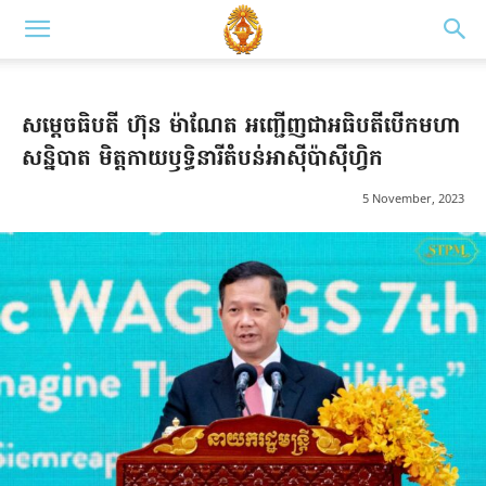
សម្តេចធិបតី ហ៊ុន ម៉ាណែត អញ្ជើញជា​អធិបតី​បើក​មហា​
សន្និបាត មិត្តកាយ​ឫទ្ធិ​នារី​តំបន់​អាស៊ីប៉ាស៊ីហ្វិក
5 November, 2023