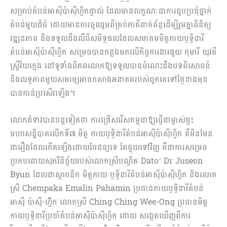
សម្រាប់តំបន់អាស៊ីប៉ាស៊ីហ្វិកផ្ទាល់ ដែលមានលក្ខណៈជាការជួបប្រជុំថ្នាក់
តំបន់មួយដ៏ធំ ដោយមានការចូលរួមពីគ្រប់ភាគីពាក់ព័ន្ធដើម្បីរួមគ្នាពិនិត្យ
វឌ្ឍនភាព និងទទួលដឹងលឺពីសមិទ្ធផលដែលសមាគមមិត្តកាយឫទ្ធិនារី
តំបន់អាស៊ីប៉ាស៊ីហ្វិក សម្រេចបានកន្លងមកលើកិច្ចការងារជួយ កុមារី យុវតី
ស្រ្តីវ័យក្មេង នៅទូទាំងពិភពលោកឱ្យទទួលបានចំណេះដឹងបទពិសោធន៍
និងលទ្ធភាពមួយសមរម្យអាចកសាងអនាគតរបស់ពួកគេទៅថ្ងៃខាងមុខ
បានកាន់ប្រសើរឡើង។
លោកជំទាវបានបន្តទៀតថា ការជ្រើសរើសកម្ពុជាឱ្យធ្វើជាម្ចាស់ផ្ទះ
មហាសន្និបាតលើកទី៧ មិត្ត កាយឫទ្ធិនារីតំបន់អាស៊ីប៉ាស៊ីហ្វិក គឺមិនមែន
ជារឿងដែលកើតឡើងដោយចៃដន្យទេ តែផ្ទុយទៅវិញ គឺជាការសម្រេច
ប្រកបដោយសុភវិនិច្ឆ័យរបស់លោកស្រីបណ្ឌិត Dato’ Dr Juseon
Byun ដែលជាស្ថាបនិក មិត្តកាយ ឫទ្ធិនារីតំបន់អាស៊ីប៉ាស៊ីហ្វិក និងលោក
ស្រី Chempaka Emalin Pahamin ប្រធានកាយឫទ្ធិនារីតំបន់
អាស៊ី ប៉ាស៊ី-ហ៊្វិក លោកស្រី Ching Ching Wee-Ong ប្រធានមិត្ត
កាយឫទ្ធិនារីប្រចាំតំបន់អាស៊ីប៉ាស៊ីហ្វិក ដោយ សង្កេតឃើញពីការ