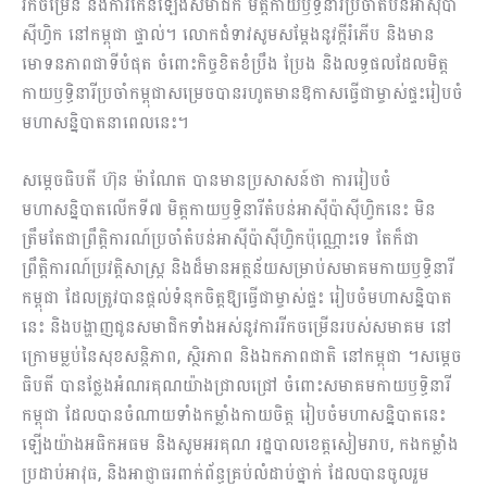
រីកចម្រើន និងការកើនឡើងសមាជិក មិត្តកាយឫទ្ធិនារីប្រចាំតំបន់អាស៊ីប៉ា
ស៊ីហ្វិក នៅកម្ពុជា ផ្ទាល់។ លោកជំទាវសូមសម្តែងនូវក្តីរំភើប និងមាន
មោទនភាពជាទីបំផុត ចំពោះកិច្ចខិតខំប្រឹង ប្រែង និងលទ្ធផលដែលមិត្ត
កាយឫទ្ធិនារីប្រចាំកម្ពុជាសម្រេចបានរហូតមានឱកាសធ្វើជាម្ចាស់ផ្ទះរៀបចំ
មហាសន្និបាតនាពេលនេះ។
សម្តេចធិបតី ហ៊ុន ម៉ាណែត បានមានប្រសាសន៍ថា ការរៀបចំ
មហាសន្និបាតលើកទី៧ មិត្តកាយឫទ្ធិនារីតំបន់អាស៊ីប៉ាស៊ីហ្វិកនេះ មិន
ត្រឹមតែជាព្រឹត្តិការណ៍ប្រចាំតំបន់អាស៊ីប៉ាស៊ីហ្វិកប៉ុណ្ណោះទេ តែក៏ជា
ព្រឹត្តិការណ៍ប្រវត្តិសាស្ត្រ និងដ៏មានអត្ថន័យសម្រាប់សមាគមកាយឫទ្ធិនារី
កម្ពុជា ដែលត្រូវបានផ្ដល់ទំនុកចិត្តឱ្យធ្វើជាម្ចាស់ផ្ទះ រៀបចំមហាសន្និបាត
នេះ និងបង្ហាញជូនសមាជិកទាំងអស់នូវការរីកចម្រើនរបស់សមាគម នៅ
ក្រោមម្លប់នៃសុខសន្តិភាព, ស្ថិរភាព និងឯកភាពជាតិ នៅកម្ពុជា ។សម្តេច
ធិបតី បានថ្លែងអំណរគុណយ៉ាងជ្រាលជ្រៅ ចំពោះសមាគមកាយឫទ្ធិនារី
កម្ពុជា ដែលបានចំណាយទាំងកម្លាំងកាយចិត្ត រៀបចំមហាសន្និបាតនេះ
ឡើងយ៉ាងអធិកអធម និងសូមអរគុណ រដ្ឋបាលខេត្តសៀមរាប, កងកម្លាំង
ប្រដាប់អាវុធ, និងអាជ្ញាធរពាក់ព័ន្ធគ្រប់លំដាប់ថ្នាក់ ដែលបានចូលរួម