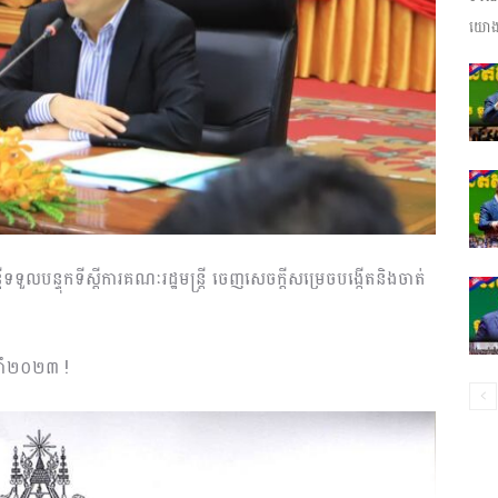
យោងត
ព័ត៌មាន​
និង
្ត្រីទទួលបន្ទុកទីស្តីការគណៈរដ្ឋមន្ត្រី ចេញសេចក្តីសម្រេចបង្កើតនិងចាត់
ប្រតិកម្ម
្នាំ២០២៣ !
រហ័ស