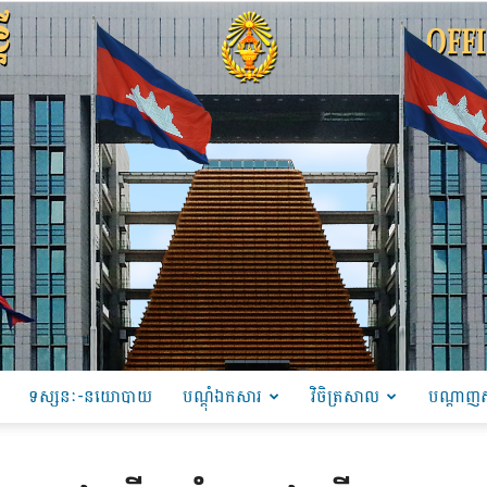
ទស្សនៈ-នយោបាយ
បណ្ដុំឯកសារ
វិចិត្រសាល
បណ្តាញស
PRU