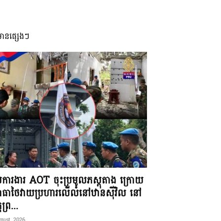
មានផ្សេងៗ
ុមការងារ AOT ចុះប្រមូលភស្តុតាង ក្រោយ
ធាថៃវាយប្រហារលើលំនៅឋានស៊ីវិល នៅ
តព្រ...
gust, 2026