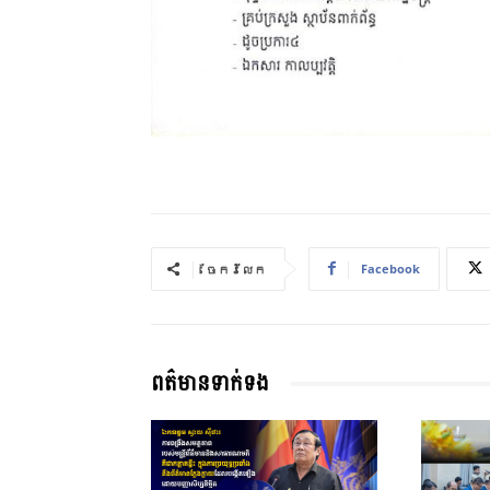
Facebook
ចែករំលែក
ពត៌មានទាក់ទង