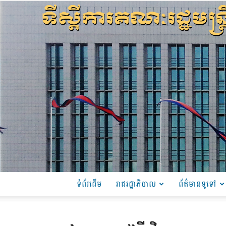
ទំព័រដើម
រាជរដ្ឋាភិបាល
ព័ត៌មានទូទៅ