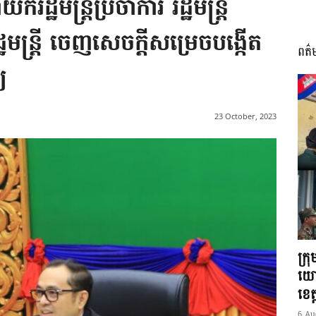
ដ្ឋមន្ត្រីប្រចាំការ រដ្ឋមន្ត្រី
ឋមន្ត្រី ចេញសេចក្តីសម្រេចបង្កើត
ពត៌
I
យ
23 October, 2023
អង្គ
ភាព​
ក្រ
យោ
ខេត្
6 Au