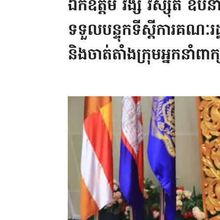
ឯកឧត្តម វង្សី វិស្សុត ឧបនាយករ
ទទួលបន្ទុកទីស្តីការគណៈរដ្
និងចាត់តាំងក្រុមអ្នកនាំពាក្