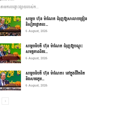
ាមការបង្ហោះផ្សាយរបស់ក...
សម្តេច ហ៊ុន ម៉ាណែត ជំរុញឱ្យសាលាបង្រៀន
និស្សិតផ្តោតល...
6 August, 2026
សម្តេចធិបតី ហ៊ុន ម៉ាណែត ជំរុញឱ្យបណ្តុះ
សមត្ថភាពពិតរ...
6 August, 2026
សម្តេចធិបតី ហ៊ុន ម៉ាណែត៖ នៅក្នុងជីវិតពិត
និងសមរភូម...
6 August, 2026