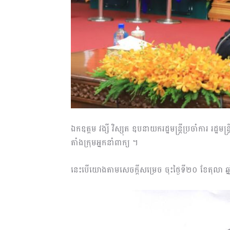
ឯកឧត្តម វង្សី វិស្សុត ឧបនាយករដ្ឋមន្ត្រីប្រចាំការ រដ្ឋមន
តាំងក្រុមអ្នកនាំពាក្យ ។
នេះបើយោងតាមសេចក្តីសម្រេច ចុះថ្ងៃទី២០ ខែតុលា ឆ