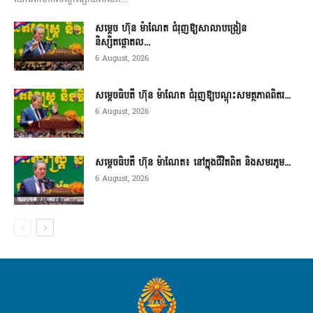
សម្តេច ហ៊ុន ម៉ាណែត ជំរុញឱ្យសាលាបង្រៀន
និស្សិតផ្តោតល...
6 August, 2026
សម្តេចធិបតី ហ៊ុន ម៉ាណែត ជំរុញឱ្យបណ្តុះសមត្ថភាពពិតរ...
6 August, 2026
សម្តេចធិបតី ហ៊ុន ម៉ាណែត៖ នៅក្នុងជីវិតពិត និងសមរភូម...
6 August, 2026