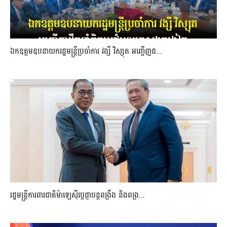
ឯកឧត្តមឧបនាយករដ្ឋមន្រ្តីប្រចាំការ វង្សី វិស្សុត អញ្ជើញដ...
រដ្ឋមន្ត្រីការពារជាតិម៉ាឡេស៊ីប្ដេជ្ញាបន្តពង្រឹង និងពង្រ...