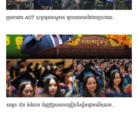
ក្រុមការងារ AOT ចុះប្រមូលភស្តុតាង ក្រោយយោធាថៃវាយប្រហារល...
សម្តេច ហ៊ុន ម៉ាណែត ជំរុញឱ្យសាលាបង្រៀននិស្សិតផ្តោតលើគុណភ...