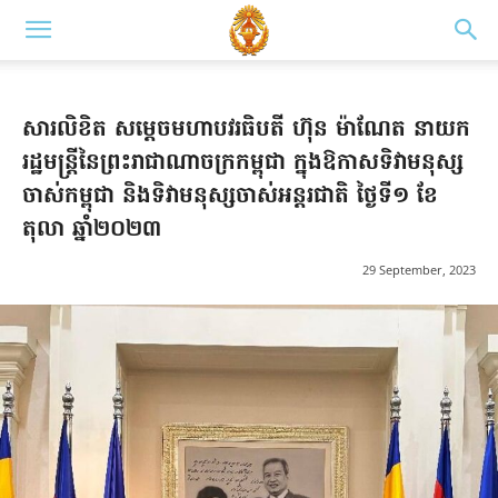
សារលិខិត សម្តេចមហាបវរធិបតី ហ៊ុន ម៉ាណែត នាយក
រដ្ឋមន្ត្រីនៃព្រះរាជាណាចក្រកម្ពុជា ក្នុងឱកាសទិវាមនុស្ស
ចាស់កម្ពុជា និងទិវាមនុស្សចាស់អន្តរជាតិ ថ្ងៃទី១ ខែ
តុលា ឆ្នាំ២០២៣
29 September, 2023