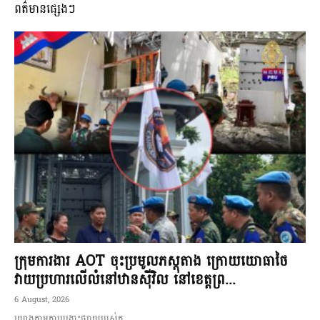
ពត៌មានផ្សេងៗ
ក្រុមការងារ AOT ចុះប្រមូលភស្តុតាង ក្រោយយោធាថៃ
វាយប្រហារលើលំនៅឋានស៊ីវិល នៅខេត្តព្រ...
6 August, 2026
យោងតាមការបង្ហោះផ្សាយរបស់ក...