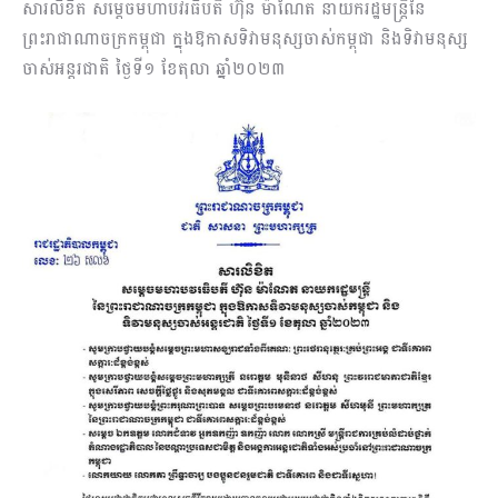
សារលិខិត សម្តេចមហាបវរធិបតី ហ៊ុន ម៉ាណែត នាយករដ្ឋមន្ត្រីនៃ
ព្រះរាជាណាចក្រកម្ពុជា ក្នុងឱកាសទិវាមនុស្សចាស់កម្ពុជា និងទិវាមនុស្ស
ចាស់អន្តរជាតិ ថ្ងៃទី១ ខែតុលា ឆ្នាំ២០២៣