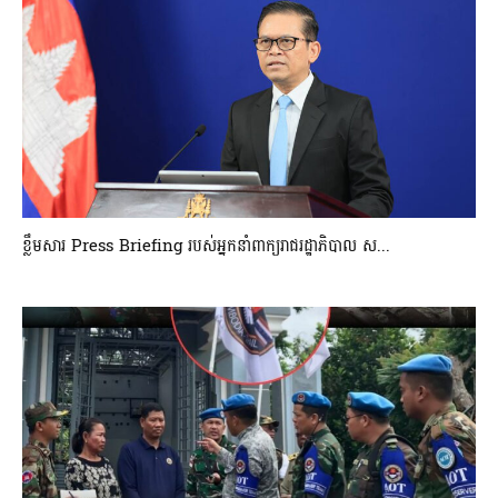
ខ្លឹមសារ Press Briefing របស់អ្នកនាំពាក្យរាជរដ្ឋាភិបាល ស...