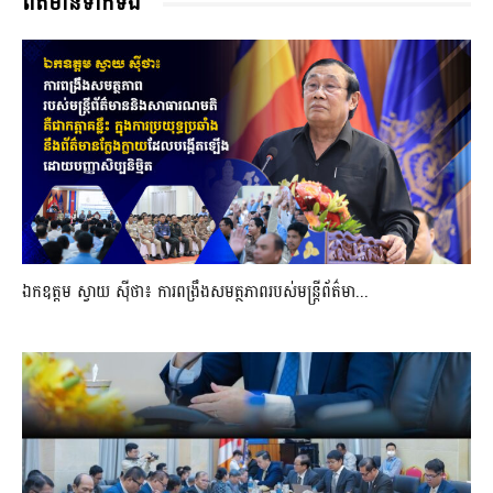
ពត៌មានទាក់ទង
ឯកឧត្តម ស្វាយ ស៊ីថា៖ ការពង្រឹងសមត្ថភាពរបស់មន្ត្រីព័ត៌មា...