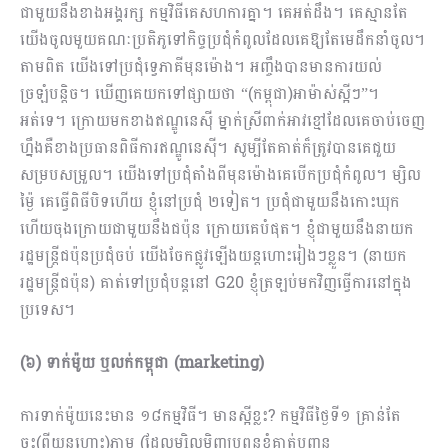
ជាមួយនឹងខាងអង្គរក្ស កម្មវិធីគេសហការ​គ្នា។ គេអត់ដឹង។ គេស្មានតែ
យើងចូលមួយគណៈប្រតិភូទៅកិច្ចប្រជុំកំពូលដែលគេឱ្យតែមេដឹកនាំចូល។
តាមពិត យើងទៅប្រជុំទ្វេភាគីមុនម៉ោង។ អញ្ចឹងបានមានការយល់
ច្រឡំបន្ដិច។ ឃើញគេយកទៅផ្សាយថា “(កម្ពុជា)អាម៉ាស់ស្អីៗ”។
អត់ទេ។ ក្រោយមកខាងឥណ្ឌូនេស៊ី ម្នាក់ស្រីពាក់អាវខ្មៅដែលគេចាប់ចេញ
ហ្នឹងគឺខាងប្រធានពិធីការឥណ្ឌូនេស៊ី។ សូម្បីតែគាត់ក៏ត្រូវបានគេជួយ
សម្របសម្រួល។ យើងទៅប្រជុំតាំងពីមុនម៉ោងគេបើកប្រជុំកំពូល។ ម្សិល
ម្ង៉ៃ គេធ្វើពិធីបិទហើយ ខ្ញុំនៅប្រជុំ ២ទៀត។ ប្រជុំជាមួយនឹងកោះឃុក
ហើយចុងក្រោយជាមួយនឹងជប៉ុន ក្រោយគេបំផុត។ ខ្ញុំជាមួយនឹងនាយក
រដ្ឋមន្រ្តីជប៉ុនប្រជុំចប់ យើងចែកផ្លូវឡើងយន្តហោះរៀងៗខ្លួន។ (នាយក
រដ្ឋមន្រ្តីជប៉ុន) គាត់ទៅប្រជុំបន្ដនៅ G20 ខ្ញុំត្រឡប់មកវិញធ្វើការនៅក្នុង
ប្រទេស​។
(៦) ទាក់ម៉ូយ ឬលក់កម្ពុជា (
marketing)
ការទាក់ម៉ូយនេះមាន ១៨កម្មវិធី។ មានស្អីខ្លះ? កម្មវិធីថ្ងៃទី១ គ្រាន់តែ
ចុះ(ពីយន្តហោះ)ភ្លាម (ដែលម្សិលមិញប្រពន្ធខ្ញុំគាត់បញ្ជូន