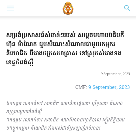
សម្រង់ប្រសាសន៍សំខាន់ៗរបស់ សម្តេចមហាបវរធិបតី
ហ៊ុន ម៉ាណែត ជួបសំ​ណេះសំណាលជាមួយកម្មករ
និយោជិត ពីរោងចក្រសហគ្រាស នៅស្រុកសំរោងទង
ខេត្តកំពង់ស្ពឺ
9 September, 2023
CMF:
9 September, 2023
ឯកឧត្ដម លោកជំទាវ សមាជិក សមាជិការដ្ឋសភា ព្រឹទ្ធសភា តំណាង
រាស្រ្តមណ្ឌលកំពង់ស្ពឺ
ឯកឧត្ដម លោកជំទាវ សមាជិក សមាជិការាជរដ្ឋាភិបាល ភ្ញៀវកិត្តិយស
បងប្អូនកម្មករ និយោជិតទាំងអស់ជាទីស្រឡាញ់រាប់អាន!