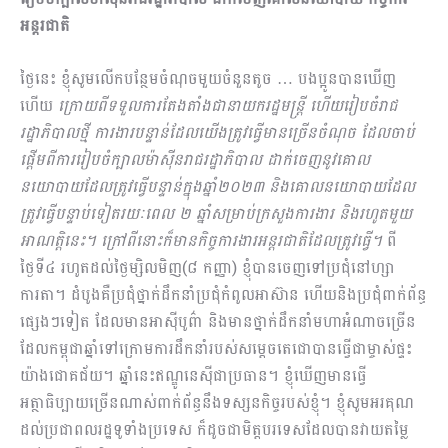
អន្តរជាតិ
ថ្ងៃនេះ ខ្ញុំសូមលើកបន្ថែមចំណុចមួយចំនួនតូច … បងប្អូនបានឃើញ
ហើយ
ក្រោយពីទទួលការតែង​តាំងជានាយករដ្ឋមន្ដ្រី ហើយរៀបចំរាជ
រដ្ឋាភិបាលថ្មី ការងារបន្ទាន់ដែលយើងត្រូវធ្វើមានច្រើន​ចំណុច ដែលចាប់
ផ្ដើមពីការរៀបចំក្បាលម៉ាស៊ីនរាជរដ្ឋាភិបាល ដាក់ចេញនូវគោល
នយោបាយដែលត្រូវធ្វើបន្ទាន់ក្នុងឆ្នាំ២០២៣ និងគោលនយោបាយដែល
ត្រូវធ្វើបន្ទាប់ទៀតរយៈពេល ២ ឆ្នាំសម្រាប់ក្រសួងការងារ និងរហូតមួយ
អាណត្ដិនេះ។ ក្រៅពីនោះក៏មានកិច្ចការងារអន្តរជាតិដែលត្រូវធ្វើ។
ពី
ថ្ងៃទី៤ រហូតដល់ថ្ងៃម្សិលមិញ(៨ កញ្ញា) ខ្ញុំបានចេញទៅប្រជុំនៅហ្សា
ការតា។ ដំបូងគឺប្រជុំថ្នាក់ដឹកនាំប្រជុំកំពូលអាស៊ាន ហើយនិងប្រជុំពាក់ព័ន្ធ
ផ្សេងៗទៀត ដែលមានអាស៊ីបូព៌ា និងមានថ្នាក់ដឹកនាំមហាអំណាចច្រើន
ដែលកម្ពុជាឆ្នាំទៅក្រោមការដឹកនាំរបស់​សម្ដេចតេជោបានធ្វើជាម្ចាស់ផ្ទះ
យ៉ាងជោគជ័យ។ ឆ្នាំនេះឥណ្ឌូនេស៊ីជាប្រធាន។ ខ្ញុំឃើញមានធ្វើ
អត្ថាធិប្បាយច្រើនណាស់ពាក់ព័ន្ធនឹងទស្សនកិច្ចរបស់ខ្ញុំ។ ខ្ញុំសូមអរគុណ
ដល់ប្រជាពលរដ្ឋ​ទូទាំងប្រទេស ក៏ដូចជាមិត្តបរទេសដែលបានវាយតម្លៃ