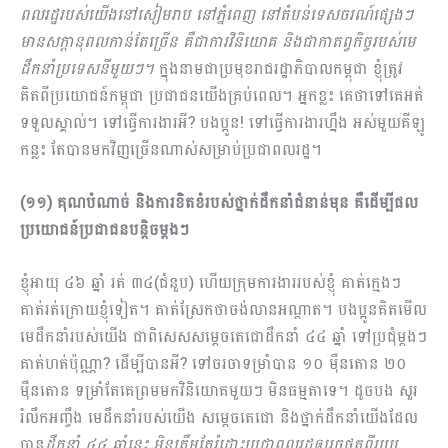
ពលរដ្ឋរបស់យើងនៅសៀមរាប នៅភ្នំពេញ នៅតំបន់ទេសចរណ៍ផ្សេងៗ​
មានសក្តានុពលកាន់តែច្រើន គឺជាការវិនិយោគ និងជាកាតព្វកិច្ចរបស់មេ
ដឹកនាំប្រទេសនីមួយៗ។
ក្នុងនាមជាប្រមុខរាជរដ្ឋាភិបាលកម្ពុជា ខ្ញុំត្រូវ
គិតពីប្រយោជន៍កម្ពុជា ប្រជាជនយើងគ្រប់ពេល។ អ្នកខ្លះ គេថាទៅគេអត់
ទទួលស្គាល់។ ទៅធ្វើការងារអី? បងប្អូន! ទៅធ្វើការងារហ្នឹង អស់មួយគីឡូ
កន្លះ តែបានមកវិញច្រើនណាស់សម្រាប់ប្រជាពលរដ្ឋ។
(១១) គុណបំណាច់ និងការខិតខំរបស់ថ្នាក់ដឹកនាំជំនាន់មុន គឺដើម្បីផល
ប្រយោជន៍ប្រជាជនបន្តិចម្ដងៗ
ខ្ញុំអាយុ ៤៦ ឆ្នាំ រត់ ៣៤(ជំនួប) ហើយក្រុមការងាររបស់ខ្ញុំ គាត់ក្មេងៗ
គាត់រត់ក្រោយខ្ញុំទៀត។ គាត់ស្រែកថាចង់លានអណ្តាត។ បងប្អូនគិតមើល
មេដឹកនាំរបស់យើង ជាពិសេសសម្តេចតេជោដឹកនាំ ៤៤ ឆ្នាំ ទៅប្រជុំម្តងៗ
គាត់ហត់ប៉ុណ្ណា? ដើម្បីបានអី? ទៅចរចាទម្រាំបាន ១០ ម៉ឺនតោន ២០
ម៉ឺនតោន ទម្រាំតែគេព្រមមកវិនិយោគមួយៗ មិនធម្មតាទេ។ ដូចបង សួរ
រំលឹកអញ្ចឹង មេដឹកនាំរបស់យើង សម្តេចតេជោ និងថ្នាក់ដឹកនាំយើងដែល
បាន
ដឹកនាំ ៤៤ ឆ្នាំនេះ មិនត្រឹមតែរំដោះប្រជាពលរដ្ឋឲ្យរួចផុតពីរបប