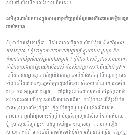
ខ្ពស់ទៅលើសមិទ្ធផលនៃទស្សកិច្ចនេះ។
សមិទ្ធផលសំរេចបានក្នុងការចូលរួមកិច្ចប្រជុំកំពូលអាស៊ានជាសមទ្ធិផលរួម
របស់កម្ពុជា
កិច្ចការដែលខ្ញុំទៅធ្វើនេះ មិនមែនជាសមិទ្ធផលសំរាប់ខ្ញុំទេ គឺ
សមិទ្ធផល
របស់កម្ពុជា។ ខ្ញុំទៅក្នុងនាមជានាយករដ្ឋមន្ដ្រី ក្នុងនាមជាប្រមុខ និង
តំណាងជាន់ខ្ពស់របស់ប្រជាជនកម្ពុជា។ អ្វីដែលជាសមិទ្ធផលបានមក​នេះ
គឺសំរាប់ប្រជាជនខ្មែរយើងទាំងអស់ និងសំរាប់ប្រទេសជាតិយើងតែម្ដង។
យើងបានទទួល​នូវការគាំទ្រនិងការស្វាគមន៍យ៉ាងកក់ក្ដៅពីបណ្ដាប្រទេស
ទាំងអស់ដែលបានចូលរួមកិច្ចប្រជុំនៅទីនោះ ទាំងមហា​អំណាច អាមេរិក
ជប៉ុន ចិន អូស្ដ្រាលី ឥណ្ឌា … កន្លែងខ្លះយើងជួបទ្វេភាគី កន្លែងខ្លះយើង​
អត់មានពេល យើងបានជួបនិយាយគ្នាបន្ដិច។ ប្រជុំបែបនេះគឺខ្ញុំ(ទើបតែ
បាន)ចូល(ជាលើក)ដំបូង។ ខ្ញុំធ្លាប់តែចូល​រួមប្រជុំមេទ័ពជើងគោក
អាស៊ាន។ ប្រជុំកំពូលនេះគឺ(ធ្វើជាប់ហូរហែ)រហូតដល់មេដឹកនាំអត់បាយ។
ខ្ញុំ ស្រកមួយគីឡូកន្លះ​។ ​បងប្អូនឃើញតាមហ្វេសប៊ុក … មានលៀង​
សាយភោជន៍អី មានរបាំអី តាមពិតទាំងខ្ញុំទាំងមេដឹកនាំជាច្រើន កន្លែងខ្លះ