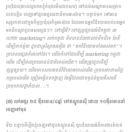
រូប(ដែល)គាត់លួចថតខ្ញុំកំពុងមើលឯកសារ) ទៅដល់សណ្ឋាគារសម្រាក
បានបន្ដិច ចេញទៅជួបអគ្គលេខាធិការអាស៊ាន។ បន្ទាប់មក ទៅអាន
សុន្ទរកថានៅក្នុងកិច្ចប្រជុំធុរកិច្ចអាស៊ាន ដែលមានអ្នកវិនិយោគរាប់រយអ្នក
មកពីបណ្ដាប្រទេសផ្សេងៗ។
ទៅធ្វើអី? ទៅផ្សព្វផ្សាយអំពីកម្ពុជា គេ
ហៅថា
marketing។ លក់កម្ពុជា មិនបានន័យថាលក់ទឹកដីទេ តែគឺ
ដើម្បីទាក់ម៉ូយ ដូចជាស្រីស្អាតអញ្ចឹង ថា “មកវិនិយោគទាំងអស់មក”។
ប្រទេសផ្សេងក៏គេទៅដែរ។ យើងក៏ទៅដែរដើម្បី marketing កម្ពុជា
យើង ដើម្បីផលប្រយោជន៍ជាតិរបស់យើង។ យើងត្រូវជួបដើម្បី
ផ្សព្វផ្សាយ។ យើងមានសហគមន៍វិនិយោគរបស់យើង ក្រុមសភាពាណិជ្ជ
កម្មរបស់យើង ត្រៀមធ្វើបទបង្ហាញ តែអ្វីដែលជាទម្ងន់ធំមួយគឺសារពី
ប្រមុខរាជរដ្ឋាភិបាល
…។
(៧) លក់អង្ករ ២៥ ម៉ឺនតោន/៤ឆ្នាំ ទៅឥណ្ឌូនេស៊ី ដោយ ១០ម៉ឺនតោននាំ
ចេញទៅមុន
ទី២ បន្ទាប់ពីហ្នឹងខ្ញុំចេញទៅជួបឥណ្ឌូនេស៊ី ជួបនិយាយអំពីការងារទំនាក់