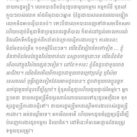
នាយករដ្ឋមន្រ្តី។ លោកបានខិតខំចុះជួបជាមួយកម្មករ កម្មការិនី កូនចៅ
ក្មួយៗរបស់លោក តាំងពីមុនបោះឆ្នោត ប៉ុន្តែដោយសារពេលវេលាចង្អៀត
លោកមិនអាចធ្វើបានចប់។ ទោះបីជាលោកបានចេញទៅជាសមាជិកសភា
ហើយបញ្ចប់ពីតួនាទីជាប្រមុខរាជរដ្ឋាភិបាល ក៏គាត់នៅផ្ដល់គោលការណ៍
និងលើកទឹកចិត្តថ្នាក់ដឹកនាំជាន់ក្រោយធ្វើការងារបន្ត។ ការ​ងា​រ​នេះ
មិនមែនចប់ត្រឹម ១០កម្មវិធីនេះទេ។
យើងនឹងរៀបចំតទៅទៀត … ខ្ញុំ
គិតថាមិនមែនតែក្នុងវិស័យកាត់ដេរ ឧស្សាហកម្មនោះទេ យើងនឹងគិត
មើលនៅក្នុងវិស័យផ្សេងៗទៀត។ នៅខែ១១នេះ ខ្ញុំនឹងជួបជាមួយខាង
អាជីវករ។ យើងគិតមើលពីការជួបជាមួយខាងក្រៅប្រព័ន្ធ​ ឬវិស័យ
ទេសចរណ៍ ឬអ្វីផ្សេងទៀតដែលអាចជួបបាន។ ជួបជាមួយបងប្អូនអ្នក
លក់ដូរមួយចំនួនដើម្បីស្ដាប់។
ខ្ញុំចូលចិត្តជួបហើយជួយផ្ទាល់តែម្ដង។ អ្នក
ខ្លះគេថា នាយករដ្ឋមន្រ្តីមិនគួរណាចំណាយពេលទៅចុះជួបអញ្ចឹងទេ ទុក
ឲ្យរដ្ឋមន្រ្តីការងារធ្វើទៅ។ នាយករដ្ឋមន្រ្តីមកដណ្ដើមការងាររបស់រដ្ឋមន្រ្តី
ការងារ។ អត់ដណ្ដើមទេ។ មកមើលទេតើ ហើយមកជួយជំរុញឲ្យធ្វើដើម្បី
បំពេញការងារជូនកម្មករ និយោជិត។ នៅទីនេះក៏មានអាជ្ញាធរដែលត្រូវ
ទទួលខុសត្រូវ។