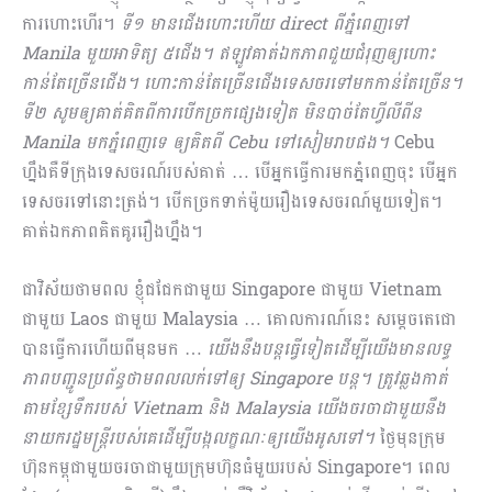
ការហោះហើរ។
ទី១ មានជើងហោះហើយ
direct ពីភ្នំពេញទៅ
Manila មួយអាទិត្យ ៥ជើង។ ឥឡូវគាត់ឯកភាពជួយជំរុញឲ្យហោះ
កាន់តែច្រើនជើង។ ហោះកាន់តែច្រើនជើងទេសចរទៅមកកាន់តែច្រើន។
ទី២ សូមឲ្យគាត់គិតពីការបើកច្រកផ្សេងទៀត មិនបាច់តែហ្វីលីពីន
Manila មកភ្នំពេញទេ ឲ្យគិតពី Cebu ទៅសៀមរាបផង។
Cebu
ហ្នឹងគឺទីក្រុងទេសចរណ៍របស់គាត់ … បើអ្នកធ្វើការមកភ្នំពេញចុះ បើអ្នក
ទេសចរទៅនោះត្រង់។ បើកច្រកទាក់ម៉ូយរឿងទេសចរណ៍មួយទៀត។
គាត់ឯកភាពគិតគូររឿងហ្នឹង។
ជាវិស័យថាមពល ខ្ញុំជជែកជាមួយ Singapore ជាមួយ Vietnam
ជាមួយ Laos ជាមួយ Malaysia … គោលការណ៍នេះ សម្តេចតេជោ
បានធ្វើការហើយពីមុនមក …
យើងនឹងបន្តធ្វើទៀតដើម្បីយើងមានលទ្ធ
ភាពបញ្ជូនប្រព័ន្ធថាមពលលក់ទៅឲ្យ
Singapore បន្ត។ ត្រូវឆ្លងកាត់
តាមខ្សែទឹករបស់ Vietnam និង Malaysia យើងចរចាជាមួយនឹង
នាយករដ្ឋមន្រ្តីរបស់គេដើម្បីបង្កលក្ខណៈឲ្យយើងអូសទៅ។
ថ្ងៃមុនក្រុម
ហ៊ុនកម្ពុជាមួយចរចាជាមួយក្រុមហ៊ុនធំមួយរបស់ Singapore។ ពេល