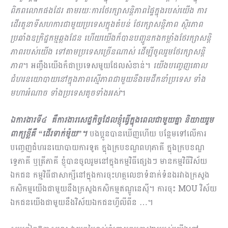
ពិភពលោកផងដែរ តាមរយៈការថែរក្សាសន្ដិភាពផ្ទៃក្នុងរបស់យើង ការ
ដើរតួនាទីសហការជាមួយប្រទេសក្នុងតំបន់ ថែរក្សាសន្ដិភាព ស្ថិរភាព
ប្រឆាំងឧក្រិដ្ឋកម្មឆ្លងដែន​ ហើយយើងក៏បានបញ្ជូនកងកម្លាំងថែរក្សាសន្ដិ
ភាពរបស់យើង ទៅតាមប្រទេសច្រើនណាស់ ដើម្បីចូលរួមថែរក្សាសន្ដិ
ភាព
។ អញ្ចឹងយើងក៏ជាប្រទេសមួយដែលសំខាន់។
យើងបញ្ចេញគោល
ជំហរនយោបាយនៅក្នុងភាពស្មើភាពជាមួយនឹងមេដឹកនាំប្រទេស ទាំង
មហាអំណាច ទាំងប្រទេសតូចទាំងអស់
។
ឯការងារទី៤ គឺការងារសេដ្ឋកិច្ចដែលខ្ញុំធ្វើក្នុងពេលជាមួយគ្នា និយាយរួម
ពាក្យខ្លីគឺ “ដើរទាក់ម៉ូយ”។
បងប្អូនបានឃើញហើយ បន្ថែមទៅលើការ
បញ្ចេញជំហរនយោបាយការទូត ក្នុងក្របខណ្ឌពហុភាគី ក្នុងក្របខណ្ឌ
ទ្វេភាគី ឬត្រីភាគី ខ្ញុំបានចូលរួមនៅក្នុងកម្មវិធីផ្សេងៗ មានកម្មវិធីវិស័យ
ឯកជន កម្មវិធីជាសាក្សីនៅក្នុងការចុះហត្ថលេខាទំនាក់ទំនងរវាងក្រសួង
កសិកម្មយើងជាមួយនឹងក្រសួងកសិកម្មឥណ្ឌូនេស៊ី។ ការចុះ MOU វិស័យ
ឯកជនយើងជាមួយនឹងវិស័យឯកជនហ្វីលីពីន …។