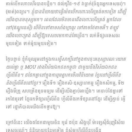
គាត់បើកហោះហើរបានបន្ដិច។ ដល់កូវីដ-១៩ វាធ្លាក់(ចំនួនអ្នកទេសចរ)។
(គាត់)ពន្យារ។
ខ្ញុំបាននិយាយថាធ្វើម៉េចបើកហោះហើរត្រង់មកទៀត ដើម្បី
យើងបានមនុស្សមក។ ពេលដែលមិនមានជើងហោះហើរត្រង់ អ្នកដែល
ទៅ(ឥណ្ឌូនេស៊ី) បើមិនទៅតាមសាំងហ្គាពួរ ទៅតាមថៃតាមអី។ ឥឡូវ
យើងហោះត្រង់ ដើម្បីឱ្យទេសចរមកកាន់តែ
ច្រើន។ លក់ទីផ្សារទេសចរ
មួយទៀត ទាក់ម៉ូយមួយទៀត។
ថ្ងៃបន្ទាប់ ខ្ញុំក៏ចូលរួមនៅក្នុងការ
ធ្វើសាក្សីនៅក្នុងការចុះអនុស្សារណៈយោគ
យល់គ្នា ឬ
MOU រវាងវិស័យឯកជនកម្ពុជា ជាមួយនឹងវិស័យឯកជន
ហ្វីលីពីន។ ជជែកគ្នានៅក្នុងការរួមគ្នារកមើលវិនិយោគ ខ្មែរនៅហ្វីលីពីន
និងហ្វីលីពីននៅខ្មែរ។
រឿងទី១ រឿងកសិ-ឧស្សាហកម្ម រឿងកសិកម្ម, ទី២
រឿងមីក្រូ សហគ្រិនតូចមធ្យម ដើម្បីយើងភ្ជាប់អាហ្នឹង។ គេចាប់ដៃគ្នាទៅ
រកដៃគូទៅ ខ្មែររកទីផ្សារហ្វីលីពីន ហ្វីលីពីនរកទីផ្សារនៅខ្មែរ ដើម្បីភ្ជាប់ ធ្វើ
ទៅ រដ្ឋាភិបាលយើងបើកទ្វារឱ្យ។
ក្រៅពីនេះ យើងជជែកជាមួយចិន កូរ៉េ ជប៉ុន សិង្ហបុរី ម៉ាឡេស៊ីជំរុញវិស័យ
ទេសចរណ៍។ ខ្ញុំនិយាយបន្ថែមទៀត ខ្ញុំសុំឲ្យហ្វីលីពីនបង្កើន