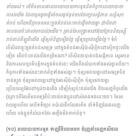
ទាំងអស់។ បើមិនមានគោលនយោបាយការទូតនិងកិច្ចការនយោ​បាយ
របស់យើង ដែលចូលរួមធ្វើម៉េចសង្កត់ធ្ងន់ការថែរក្សាសន្តិភាព សន្តិសុខ
តំបន់ ហើយបើប្រ​ទេស​នេះក្នុងតំបន់នេះចាប់ផ្តើមវាយគ្នា (វាពិតជា
មានផលប៉ះពាល់មកដល់)យើង។ គ្រាន់តែសង្រ្គាមនៅអ៊ុយក្រែននិងរុស្ស៊ី
រាប់ពាន់គីឡូពីយើង ធ្វើឲ្យទំនិញឡើងថ្លៃ ធ្វើឲ្យប្រេងឡើងថ្លៃ។
ទំរាំ
បើសិនវាផ្ទុះក្នុងតំ​បន់សមុទ្រ នៅក្នុងតំបន់អាស៊ីប៉ាស៊ីហ្វិកនៅកៀកផ្ទះយើង
ទៀត តើវាប៉ះពាល់យើងកម្រិតណា? បើសិនជាបាត់បង់សន្តិភាព ស្ថេរភាព
និងការសហប្រតិបត្តិការក្នុងតំបន់នេះ យើងនឹងលំបាកទាំងអស់គ្នាហើយ។
កិច្ចការទាំងអស់នេះពាក់ព័ន្ធទាំងអស់គ្នា។ កុំឲ្យគេវាយគ្នានៅសមុទ្រចិន
ខាងត្បូង កុំឲ្យគេវាយគ្នានៅក្នុងអាស៊ីប៉ាស៊ីហ្វិក កុំឲ្យគេវាយគ្នា
ប្រើនុយក្លេអ៊ែរនៅកូរ៉េខាងជើង ដើម្បីកុំឲ្យប៉ះដល់យើង និងសេដ្ឋកិច្ចយើង
(ព្រោះបើតែកើតហេតុ)គឺប៉ះពាល់បងប្អូននៅសំរោងទងនេះផង។ តែគេ
វាយគ្នាហើយ គេបិទទីផ្សារ កប៉ាល់ដឹកលែងកើត​ នាំទំនិញលែងចេញ
ហើយ បងប្អូនក៏លំបាកដែរ អញ្ចឹងគឺវាពាក់ព័ន្ធ​។
(១០) នយោបាយការទូត ទាញវិនិយោគមក ជំរុញនាំចេញកសិផល