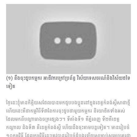
(១) នឹងចុះជួបកម្មករ អាជីវករក្រៅប្រព័ន្ធ វិស័យទេសចរណ៍និងវិស័យដទៃ
ទៀត
ថ្ងៃនេះខ្ញុំមានកិត្តិយសដែលបានមកជួបបងប្អូននៅក្នុងខេត្តកំពង់ស្ពឺសាជាថ្មី
ហើយនេះគឺជាកម្មវិធីទី៣នៃការចុះជួបជាមួយកម្មករ និយោជិតទាំងអស់
ដែលមកពីបណ្ដារោងចក្រផ្សេងៗ។ ទីតាំងទី១ គឺភ្នំពេញ ទី២​គឺខេត្ត
កណ្ដាល និងទី៣ គឺខេត្តកំពង់ស្ពឺ ហើយនឹងចុះតាមបន្តទៀត។ មានរៀបចំ
១០កម្មវិធី ដែលកម្មវិធីនេះត្រូវបានរៀបចំដំបូងឡើយសម្រាប់សម្ដេចតេជោ