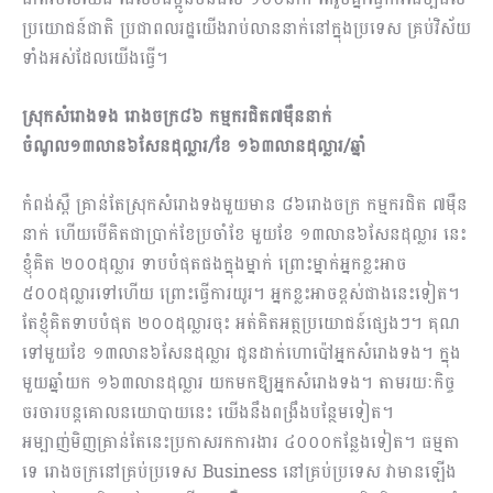
ប្រយោជន៍ជាតិ ប្រជាពលរដ្ឋយើងរាប់លាននាក់នៅក្នុងប្រទេស គ្រប់វិស័យ
ទាំងអស់ដែលយើងធ្វើ។
ស្រុកសំរោងទង រោងចក្រ៨៦ កម្មករជិត៧ម៉ឹននាក់
ចំណូល១៣លាន៦សែនដុល្លារ/ខែ ១៦៣លានដុល្លារ/ឆ្នាំ
កំពង់ស្ពឺ គ្រាន់តែស្រុកសំរោងទងមួយមាន ៨៦រោងចក្រ កម្មករជិត ៧ម៉ឺន
នាក់ ហើយបើគិតជាប្រាក់ខែប្រចាំខែ មួយខែ ១៣លាន៦សែនដុល្លារ នេះ
ខ្ញុំគិត ២០០ដុល្លារ ទាបបំផុតផងក្នុងម្នាក់ ព្រោះម្នាក់អ្នកខ្លះអាច
៥០០ដុល្លារទៅហើយ ព្រោះធ្វើការយូរ។ អ្នកខ្លះអាចខ្ពស់ជាងនេះទៀត។
តែខ្ញុំគិតទាបបំផុត ២០០ដុល្លារចុះ អត់គិតអត្ថប្រយោជន៍ផ្សេងៗ។ គុណ
ទៅមួយខែ ១៣លាន៦សែនដុល្លារ ជូនដាក់ហោប៉ៅអ្នកសំរោងទង។ ក្នុង
មួយឆ្នាំយក ១៦៣លានដុល្លារ យកមកឱ្យអ្នកសំរោងទង។ តាមរយៈកិច្ច
ចរចារបន្តគោល​នយោបាយនេះ យើងនឹងពង្រឹងបន្ថែមទៀត។
អម្បាញ់មិញគ្រាន់តែនេះប្រកាសរកការងារ ៤០០០កន្លែងទៀត។ ធម្មតា
ទេ រោងចក្រនៅគ្រប់ប្រទេស Business នៅគ្រប់ប្រទេស វាមានឡើង