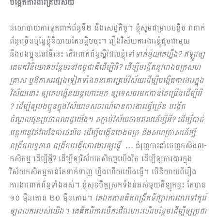
បង្កើតការងារគ្រប់វិស័យ
នយោបាយការទូតពាក់ព័ន្ធទី២ នឹងសេដ្ឋកិច្ច។ ខ្ញុំសូមជម្រាបបន្តិច វាពាក់
ព័ន្ធច្រើនប៉ុន្តែខ្ញុំនិយាយតែបន្តិចចុះ។ រឿងវិស័យការងារខ្ញុំជួបជាមួយ
នឹងបងប្អូននៅទីនេះ តើវាពាក់ព័ន្ធស្អីដែលខ្ញុំទៅ
ទាក់ម៉ូយគេហ្នឹង? ឥឡូវឲ្យ
គេមកវិនិយោគបន្ថែមនៅកម្ពុជាគឺដើម្បីអី? ដើម្បីបង្កើតនូវរោងចក្រសហ
គ្រាស ឬឱកាសផ្សេងទៀតទាំងធនាគារគ្រប់វិស័យដើម្បីបង្កើតការងារក្នុង
វិស័យនោះ ឲ្យគេបង្កើនយន្តហោះមក ឲ្យទេសចរមកកាន់តែច្រើនដើម្បីអី
? ដើម្បីឲ្យបងប្អូនក្នុងវិស័យទេសចរណ៍មានការងារធ្វើច្រើន បង្កើត
ចំណូលជូនប្រជាពលរដ្ឋយើង។ តភ្ជាប់វិស័យថាមពលដើម្បីអី? ដើម្បីកាត់
បន្ថយនូវតំលៃនៃការផលិត ដើម្បីបង្កើនរោងចក្រ និងសហគ្រាសដើម្បី
ពង្រីកលទ្ធភាព ពង្រីកបង្កើតការងារឲ្យធ្វើ
… ជំរុញការនាំចេញកសិផល-
កសិកម្ម ដើម្បីអ្វី? ដើម្បីឲ្យវិស័យកសិកម្មយើងរីក ដើម្បីឲ្យការងារក្នុង
វិស័យកសិកម្មកាន់តែទាក់ទាញ ហ្នឹងហើយយើងធ្វើ។ បើនិយាយពីរឿង
ការងារពាក់ព័ន្ធទាំងអស់។ ខ្ញុំសុខចិត្តស្រកទំងន់អស់មួយគីឡូកន្លះ តែបាន
១០ ម៉ឺនតោន ២០ ម៉ឺនតោន។
គេឯកភាពគិតពង្រីកទីផ្សារការងារទៅកូរ៉េ
ឲ្យពលកររបស់យើង។ គេគិតពីការបើកជើងហោះហើរបន្ថែមដើម្បីឲ្យប្រជា