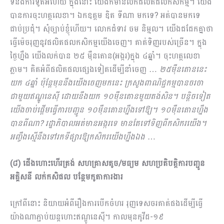
ទំនងការទូតអីហើយ ក្នុងនោះ យើងក៏មានលក់ផលិតផលកសិកម្ម។ យើង
បានការចុះហត្ថលេខា។ ឯកឧត្តម ឌិត ទីណា មកទេ? អត់បានមកទេ
ជាប់ប្រជុំ។ សុំច្បាប់ខ្ញុំហើយ។ លោកជំទាវ ចម និម្មល។ យើងជជែកគ្នាថា
ធ្វើម៉េចរុញនូវផលិតផលកសិកម្មយើងចេញ។ គាត់ទិញរបស់ច្រើន។ ក្នុង
ថ្ងៃហ្នឹង យើងលក់បាន ២៥ ម៉ឺនតោន(អង្ករ)ក្នុង ៤ឆ្នាំ។ ចុះហត្ថលេខា
ភ្លាម។ គិតអំពីផលិតផលផ្សេងទៀតដើម្បីនាំចេញ …
២៥ម៉ឺនតោននេះ
យក ៤ឆ្នាំ ប៉ុន្តែមុននឹងយើងចេញមកនេះ ក្រសួងពាណិជ្ជកម្មបានចរចា
ជាមួយឥណ្ឌូនេស៊ី ដោយនឹងយក ១០ម៉ឺនតោនមួយតង់សិន។ បន្ដិចទៀត
យើងចាប់ផ្ដើមធ្វើការបញ្ជូន ១០ម៉ឺនតោនហ្នឹងទៅឱ្យ។ ១០ម៉ឺនតោនហ្នឹង
បានពីណា? រដ្ឋាភិបាលអត់មានអង្ករទេ មានតែទៅទិញពីកសិករយើង។
អញ្ចឹងស្មើនឹងទៅរកទីផ្សារឱ្យកសិករយើងហ្នឹងឯង
…
(៨) ជើងហោះហើរត្រង់ សហគ្រាសតូច/មធ្យម សហប្រតិបត្តិការបញ្ជូន
អគ្គិសនី លក់កសិផល បន្ថែមកូតាការងារ
ក្រៅពីនោះ និយាយអំពីរឿងការបើកចំហរ រុញទេសចរគាត់ផងដើម្បីធ្វើ
យ៉ាងណាភ្ជាប់យន្តហោះឥណ្ឌូនេស៊ី។ កាលមុនកូវីដ-១៩