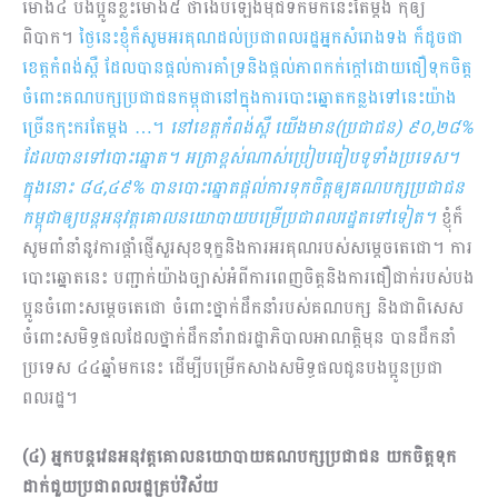
ម៉ោង៤ បងប្អូនខ្លះម៉ោង៥ ថាងើបឡើងមុជទឹកមកនេះតែម្ដង កុំឲ្យ
ពិបាក។
ថ្ងៃនេះខ្ញុំក៏សូមអរគុណដល់ប្រជាពលរដ្ឋអ្នកសំរោងទង ក៏ដូចជា
ខេត្តកំពង់ស្ពឺ ដែលបានផ្ដល់ការគាំទ្រនិងផ្តល់ភាពកក់ក្ដៅដោយជឿទុកចិត្ត
ចំពោះគណបក្សប្រជាជនកម្ពុជានៅក្នុងការបោះឆ្នោតកន្លងទៅនេះយ៉ាង
ច្រើនកុះ​ក​រ​តែម្ដង …។
នៅខេត្តកំពង់ស្ពឺ យើងមាន(ប្រជាជន) ៩០,២៨%
ដែលបានទៅបោះឆ្នោត។ អត្រាខ្ពស់ណាស់ប្រៀបធៀបទូទាំងប្រទេស។
ក្នុងនោះ ៨៤,៤៩% បានបោះឆ្នោតផ្ដល់ការទុកចិត្តឲ្យគណបក្សប្រជាជន
កម្ពុជាឲ្យបន្តអនុវត្តគោលនយោបាយបម្រើប្រជាពលរដ្ឋតទៅទៀត។
ខ្ញុំក៏
សូមពាំនាំនូវការផ្ដាំផ្ញើសួរសុខ​ទុក្ខនិងការអរគុណរបស់សម្ដេចតេជោ។ ការ
បោះឆ្នោតនេះ បញ្ជាក់យ៉ាងច្បាស់អំពីការពេញចិត្តនិងការជឿជាក់របស់បង
ប្អូនចំពោះសម្ដេចតេជោ ចំពោះថ្នាក់ដឹកនាំរបស់គណបក្ស និងជាពិសេស
ចំពោះសមិទ្ធផលដែលថ្នាក់ដឹកនាំរាជរដ្ឋាភិបាលអាណត្តិមុន បានដឹកនាំ
ប្រទេស ៤៤ឆ្នាំមកនេះ ដើម្បីបម្រើកសាងសមិទ្ធផលជូនបងប្អូនប្រជា
ពលរដ្ឋ។
(៤) អ្នកបន្តវេនអនុវត្តគោលនយោបាយគណបក្សប្រជាជន យកចិត្តទុក
ដាក់ជួយប្រជាពលរដ្ឋគ្រប់វិស័យ