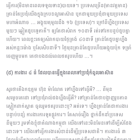
ធ្វើការ(មិនមានពេលទទួលទាន)បាយទេ។ ប្រទេសច្រើន(មានវត្តមាន)
គ្រាន់តែប្រជុំយើងក្នុងក្របខណ្ឌអាស៊ាន បូកជាមួយប្រជុំជាមួយប្រទេស
មហាអំណាច … អង្គុយតុមូលនឹង ១៦ (ប្រទេស)។ ក្រៅពីហ្នឹងប្រទេស
មួយៗ ឆ្លៀតជួបទ្វេភាគី។ ឲ្យតែថាសំរាក ១០នាទី រត់ទៅរកបន្ទប់ជួបគ្នា
ហើយ។ ពេលខ្លះគេឲ្យសំរាកបាយថ្ងៃត្រង់ ៤០នាទី គ្រាន់តែជួបគ្នាហ្នឹង
អស់​កន្លះម៉ោង ឬសែសិបនាទី។ ថ្ងៃមុនគ្រាន់តែជួបហើយអង្គុយប៉ុក ទម្រាំ
ចេញម្ហូបមក គេថាបងដល់ពេលថតរូបហើយ …។
(៥) ការងារ ៤ ធំ ដែលបានធ្វើក្នុងពេលទៅប្រជុំកំពូលអាស៊ាន
សួរថាតើឯកឧត្តម ហ៊ុន ម៉ាណែត ទៅហ្នឹងទៅធ្វើអី? … ពីមុន
សម្ដេចតេជោ ទៅប្រជុំរាល់ដងហ្នឹងធ្វើអី? ទៅគ្រាន់តែថា​បង្ហាញរូបភាព​
ស្លៀកពាក់ស្អាត ចូលរួមថតរូបនោះឬ? អត់ទេ។ ហ្នឹងគ្រាន់តែជាការងារ
បន្ទាប់បន្សំ ការងារការទូតផ្លូវការ។ តែសាច់រឿង ថ្នាក់ដឹកនាំប្រទេស​
នីមួយៗ រួមទាំងខ្ញុំជាតំណាងកម្ពុជា យើងទៅនេះមិនមែនទៅដើម្បីសំដែង
នោះទេ។ យើងទៅធ្វើការ​ងារសំខាន់ដើម្បីប្រទេសជាតិ។ ការងារធំ ៣
ដែលខ្ញុំធ្វើក្នុងពេលតែមួយ ហើយប្រទេសថ្នាក់ដឹកនាំផ្សេងទៀតក៏ដូចគ្នា។