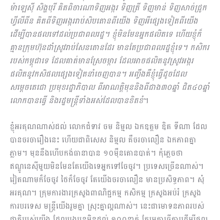
ម៉ាឡេស៊ី សិង្ហបុរី គិតពិចារណាទិញអង្ករ ទិញត្រី ទិញមាន់ ទិញសាច់ជ្រូក
ហ្វីលីពីន គិតពីទិញអង្កររាប់សិបតោនពីយើង ទិញអីផ្សេងទៀតពីយើង
ដើម្បីបានផលទៅដល់ប្រជាពលរដ្ឋ។ ខ្ញុំមិនមែនអ្នកផលិតទេ ហើយខ្ញុំក៏
គ្មានក្រុមហ៊ុនដាំស្រូវរាប់សែនតោនដែរ មានតែប្រជាពលរដ្ឋខ្ញុំទេ។ កសិករ
របស់កម្ពុជាទេ ដែលគាត់មានស្រែចម្ការ ដែលអាចផលិតនូវស្រូវអង្ករ
ផលិតនូវកសិផលផ្សេងទៀតនាំចេញបាន។ អញ្ចឹងគឺខ្ញុំធ្វើដូចដែល
សម្ដេចតេ​ជោ ប្រមុខរដ្ឋាភិបាល ពីអាណត្តិមុននិងពីជាង៣០ឆ្នាំ ជិត៤០ឆ្នាំ
លោកបានធ្វើ និងរដ្ឋមន្ត្រីទាំងអស់ដែលបានខិតខំ
។
ខ្ញុំអរគុណណាស់ដល់ លោកជំទាវ ចម និម្មល ឯកឧត្តម ឌិត ទីណា ដែល
បានចរចារឿងនេះ ហើយជាពិសេស និម្មល គឺចរចាលឿន ឯកភាពគ្នា
ភ្លាម។ មុននឹងហើបកង់ធានាបាន ១០ម៉ឺនតោនបាត់។ កុំភ្លេចថា
ឥណ្ឌូនេស៊ីមួយមិនមែនតែយើងទេអ្នកទៅចែចូវ។ ប្រទេសច្រើនណាស់។
វៀតណាមក៏ចែចូវ ថៃក៏ចែចូវ តែយើងចរចាលឿន មានប្រសិទ្ធភាព។ សុំ
អរគុណ។ ក្រុមការងារក្រសួងពាណិជ្ជកម្ម កសិកម្ម ក្រសួងអប់រំ ក្រសួង
ការបរទេស មន្ត្រីយើងរួមគ្នា ស្រុះគ្នាល្អណាស់។ នេះជាមោទនភាពរបស់
ជាតិរបស់យើង ដែលបងប្អូនមិនដល់ ១០០នាក់ តែរួមគ្នាធ្វើការដើម្បីផល