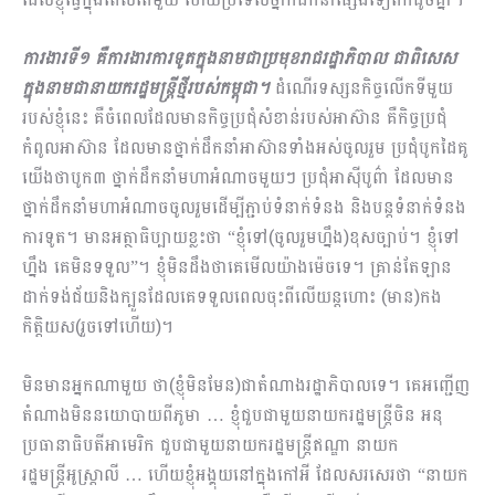
ការងារទី១ គឺការ​ងារការទូតក្នុងនាមជាប្រមុខរាជរដ្ឋាភិបាល ជាពិសេស
ក្នុងនាមជានាយករដ្ឋ​មន្ដ្រីថ្មីរបស់កម្ពុជា។
ដំណើរទស្សនកិច្ចលើកទីមួយ
របស់ខ្ញុំនេះ គឺចំពេលដែលមានកិច្ចប្រជុំសំខាន់របស់អាស៊ាន គឺកិច្ចប្រជុំ
កំពូលអាស៊ាន ដែលមានថ្នាក់ដឹកនាំអាស៊ានទាំងអស់ចូលរួម ប្រជុំបូកដៃគូ
យើងថាបូក៣ ថ្នាក់ដឹកនាំមហាអំណាចមួយៗ ប្រជុំអាស៊ីបូព៌ា ដែលមាន
ថ្នាក់ដឹកនាំមហាអំណាចចូលរួមដើម្បីភ្ជាប់ទំនាក់ទំ​នង និងបន្ដទំនាក់ទំនង
ការទូត។ មានអត្ថាធិប្បាយខ្លះថា “ខ្ញុំទៅ(ចូលរួមហ្នឹង)ខុសច្បាប់។ ខ្ញុំទៅ
ហ្នឹង គេមិនទទួល”។ ខ្ញុំមិនដឹងថាគេមើលយ៉ាងម៉េចទេ។ គ្រាន់តែឡាន
ដាក់ទង់ជ័យនិងក្បួនដែលគេទទួលពេលចុះ​ពីលើយ​​ន្ដហោះ (មាន)កង​
កិត្ដិយស(រួចទៅហើយ)។
មិនមានអ្នកណាមួយ ថា(ខ្ញុំមិនមែន)ជាតំណាងរដ្ឋាភិបាលទេ។ គេអញ្ជើញ
តំណាងមិននយោបាយពីភូមា … ខ្ញុំជួបជាមួយនាយករដ្ឋមន្ដ្រីចិន អនុ
ប្រធានា​ធិប​តីអាមេរិក ជួបជាមួយនាយករដ្ឋមន្ដ្រីឥណ្ឌា នាយក
រដ្ឋមន្ដ្រីអូស្ដ្រាលី … ហើយខ្ញុំអង្គុយនៅក្នុងកៅអី ដែលសរសេរថា “នាយក