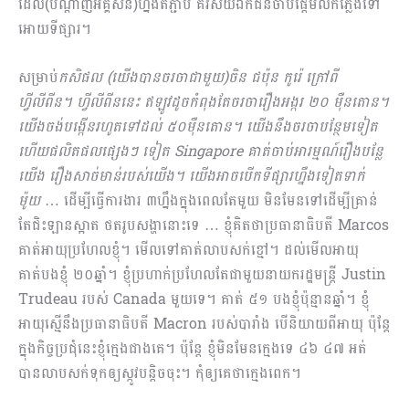
ដែល(បណ្តាញអគ្គិសនី)ហ្នឹងតភ្ជាប់ គឺវិស័យឯកជនចាប់ផ្តើមលក់ភ្លើង​ទៅ
អោយទីផ្សារ។
សម្រាប់
កសិផល (យើងបានចរចាជាមួយ)ចិន ជប៉ុន កូរ៉េ ក្រៅពី
ហ្វីលីពីន។ ហ្វីលីពីននេះ ឥឡូវដូចកំពុងតែចរចារឿងអង្ករ ២០ ម៉ឺនតោន។
យើងចង់បង្កើនរហូតទៅដល់ ៥០ម៉ឺនតោន។ យើងនឹងចរចាបន្ថែមទៀត
ហើយផលិតផលផ្សេងៗ ទៀត
Singapore គាត់ចាប់អារម្មណ៍រឿងបន្លែ
យើង រឿងសាច់មាន់របស់យើង។ យើងអាចបើកទីផ្សារហ្នឹងទៀតទាក់
ម៉ូយ
… ដើម្បីធ្វើការងារ ៣ហ្នឹងក្នុងពេលតែមួយ មិនមែនទៅដើម្បីគ្រាន់​
តែជិះឡានស្អាត ថតរូបសង្ហានោះទេ … ខ្ញុំគិតថាប្រធានាធិបតី Marcos
គាត់អាយុប្រហែលខ្ញុំ។ មើលទៅគាត់លាបសក់ខ្មៅ។ ដល់មើលអាយុ​
គាត់បងខ្ញុំ ២០ឆ្នាំ។ ខ្ញុំប្រហាក់ប្រហែលតែជាមួយនាយករដ្ឋមន្រ្តី Justin
Trudeau របស់ Canada មួយទេ។ គាត់ ៥១ បងខ្ញុំប៉ុន្មានឆ្នាំ។ ខ្ញុំ
អាយុស្មើនឹងប្រធានា​ធិប​តី Macron របស់បារាំង បើនិយាយពីអាយុ​ ប៉ុន្តែ
ក្នុងកិច្ចប្រជុំនេះខ្ញុំក្មេងជាងគេ។ ប៉ុន្តែ ខ្ញុំមិនមែនក្មេងទេ ៤៦ ៤៧ អត់
បានលាបសក់ទុកឲ្យស្កូវបន្តិចចុះ។ កុំឲ្យគេថាក្មេងពេក។