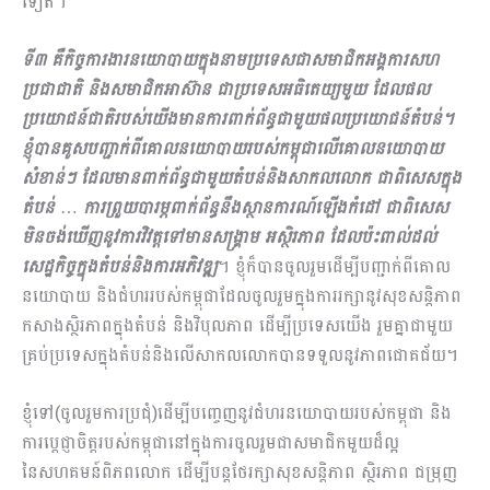
ទៀត។
ទី៣ គឺកិច្ចការងារនយោបាយក្នុងនាមប្រទេសជាសមាជិកអង្គការសហ
ប្រជាជាតិ និងសមាជិកអាស៊ាន ជាប្រទេសអធិតេយ្យមួយ ដែលផល
ប្រយោជន៍ជាតិរបស់យើងមានការពាក់ព័ន្ធ​ជាមួយផលប្រយោជន៍តំបន់។
ខ្ញុំបានគូសបញ្ជាក់ពីគោលនយោបាយរបស់កម្ពុជាលើគោលនយោបាយ
សំខាន់ៗ ដែលមានពាក់ព័ន្ធជាមួយតំបន់និងសាកលលោក ជាពិសេសក្នុង
តំបន់
…
ការព្រួយបារម្ភពាក់ព័ន្ធនឹងស្ថានការណ៍ឡើងកំដៅ ជាពិសេស
មិនចង់ឃើញនូវការវិវត្ដទៅមាន​ស​ង្គ្រាម អស្ថិរភាព ដែលប៉ះពាល់ដល់
សេដ្ឋកិច្ចក្នុងតំបន់និងការអភិវឌ្ឍ
។ ខ្ញុំក៏បានចូលរួមដើម្បីបញ្ជាក់ពីគោល
នយោបាយ និងជំហររបស់កម្ពុជាដែលចូលរួមក្នុងការរក្សានូវសុខសន្ដិភាព
កសាងស្ថិរភាពក្នុងតំបន់ និងវិបុលភាព ដើម្បីប្រទេសយើង រួមគ្នាជាមួយ
គ្រប់ប្រទេសក្នុងតំបន់និងលើសាកលលោកបានទទួលនូវភាពជោគជ័យ។
ខ្ញុំទៅ(ចូលរួមការប្រជុំ)ដើម្បីបញ្ចេញនូវជំហរនយោបាយរបស់កម្ពុជា និង
ការបេ្ដជ្ញាចិត្តរបស់កម្ពុជានៅក្នុងការចូលរួមជាសមាជិកមួយដ៏ល្អ
នៃសហគមន៍ពិភពលោក​ ដើម្បីបន្តថែរក្សាសុខសន្ដិភាព ស្ថិរភាព ជម្រុញ