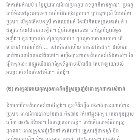
តែគាត់អត់ឈប់។ ថ្ងៃមួយពេលដែលប្រពន្ធមានទម្ងន់គឺគាត់ភ្នាល់។ ប្រពន្ធ
គាត់មិនទៅឆ្លុះអេកូទេ។ គាត់ចាំអ៊ុតចុងក្រោយ។ ប្រពន្ធថាស្រី តែគាត់ថា
ប្រុស។​ បើកូនកើតមកស្រី គាត់ឈប់ជក់ តែបើកើតមកប្រុសគាត់ជក់។
ឥឡូវគាត់នៅជក់បានទៀត។ ខ្ញុំចាំសម្ដេចតេជោ គាត់ធ្លាប់ភ្នាល់ម្ដង
អញ្ចឹង។ កូនៗប្រាប់ថា សុំឲ្យពុកឈប់។ ចុងក្រោយគាត់ចរចាថា បើ
មានចៅ គាត់អត់ជក់ … ចៅកើតមកហើយ គាត់នៅតែជក់។ ដល់ឆែក
គាត់ថាពេលដែលនៅជិតចៅ។ អញ្ចឹងបានថាបទពិសោធន៍ជើងចាស់។ តែ
រឿងកូននេះ ឥឡូវយើងមានភ្នែកទិព្វអាចមើលដឹង តែបងឲ្យយោបល់
អញ្ចេះ ចាំ៤ខែចាំទៅមើល។ កុំបង្ខំ។
(២) ការផ្តល់អោយនូវសុខភាពនិងក្ដីស្រឡាញ់ចំពោះកូនជាការសំខាន់
និយាយពីបទពិសោធន៍ជាក់ស្ដែង។ កូនទីពីរហ្នឹង បងចង់បានណាស់កូន
ប្រុស។ ពេលដែលបាន២ខែជាង ជិត៣ខែ រត់ទៅឆ្លុះអេកូ។ គេថាកូនប្រុស
ហើយ ៧០% ខំតែអរ។ តែចាញ់តារបស់ខ្ញុំ។ គាត់មើលតាមវិធីសាស្រ្ត
បុរាណ។ ពេលគ្រួសារខ្ញុំដើរទៅ​ គាត់ហៅ។ គ្រួសារខ្ញុំងាកស្ដាំ ចឹង
គាត់ថាចៅស្រី។ ខ្ញុំថា អត់ទេតា អេកូថា ៧០% ប្រុស។​ គាត់ថាចាំ