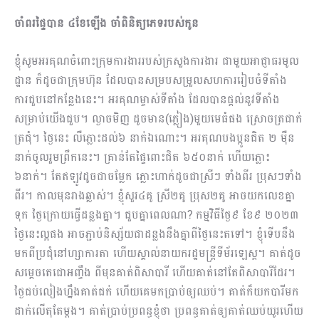
ចាំពរផ្ទៃបាន ៤ខែឡើង ចាំពិនិត្យភេទរបស់កូន
ខ្ញុំសូមអរគុណចំពោះក្រុមការងាររបស់ក្រសួងការងារ ជាមួយអាជ្ញាធរមូល
ដ្ឋាន ក៏ដូចជាក្រុមហ៊ុន ដែលបានសម្របសម្រួលសហការរៀបចំទីតាំង
ការជួបនៅកន្លែងនេះ។ អរគុណម្ចាស់ទីតាំង ដែលបានផ្ដល់នូវទីតាំង
សម្រាប់យើងជួប។ ល្ងាចមិញ ដូចមាន(ភ្លៀង)មួយមេធំផង ស្រោចត្រជាក់
ត្រជុំ។ ថ្ងៃនេះ លឺភ្លោះដល់៦ នាក់ឯណោះ។ អរគុណបងប្អូនជិត ២ ម៉ឺន
នាក់ចូលរួមព្រឹកនេះ។ គ្រាន់តែផ្ទៃពោះជិត ៦៥០នាក់ ហើយភ្លោះ
៦នាក់។ តែឥឡូវដូចជាចម្លែក ភ្លោះហាក់ដូចជាស្រីៗ ទាំងពីរ ប្រុសៗទាំង
ពីរ។ កាលមុនរាងឆ្លាស់។ ខ្ញុំសួរ៤គូ ស្រី២គូ ប្រុស២គូ អាចយកលេខគ្នា
ទុក ថ្ងៃក្រោយធ្វើដន្លងគ្នា។ ជួបគ្នាពេលណា? កម្មវិធីថ្ងៃ៩ ខែ៩ ២០២៣
ថ្ងៃនេះល្អផង​ អាចភ្ជាប់និស្ស័យជាដន្លងនឹងគ្នាពីថ្ងៃនេះតទៅ។ ខ្ញុំទើបនឹង
មកពីប្រជុំនៅហ្សាការតា ហើយស្គាល់នាយករដ្ឋមន្រ្តីទីម័រឡេស្ត។ គាត់ដូច
សម្ដេចតេជោអញ្ចឹង ពីមុនគាត់ពិសាបារី ហើយគាត់នៅតែពិសាបារីដែរ។
ថ្ងៃជប់លៀងហ្នឹងគាត់ជក់ ហើយគេមកប្រាប់ឲ្យឈប់។ គាត់ក៏យកបារីមក
ដាក់លើតុតែម្ដង។ គាត់ប្រាប់ប្រពន្ធខ្ញុំថា ប្រពន្ធគាត់ឲ្យគាត់ឈប់យូរហើយ