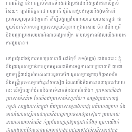
ការអភិវឌ្ឍ និងការភ្ជាប់ទំនាក់ទំនងរវាងប្រជាជននិងប្រជាជនលើគ្រប់
វិស័យ។ ក្រៅពីកិច្ចការជាពហុភាគី ខ្ញុំក៏បានជួបជាមួយនឹង(មេដឹកនាំ
ប្រទេសចូលរួមជា)ទ្វេភាគី ដើម្បីបង្ហាញជំហរនយោបាយរបស់កម្ពុជា ជា
មួយទំនាក់ទំនងបណ្ដាប្រទេសមួយចំនួននៅក្នុងអាស៊ាន ចិន ជប៉ុន កូរ៉េ
និងបណ្ដាប្រទេសមហាអំណាចផ្សេងទៀត តាមលទ្ធភាពដែលយើងអាចរក
ការជួបបាន។
ទៅប្រជុំនៅអង្គការសហប្រជាជាតិ​ នៅថ្ងៃទី ២១(កញ្ញា) ខាងមុខនេះ ខ្ញុំ
នឹងត្រូវជួបជាមួយឯកឧត្តមអគ្គលេ​ខា​ធិការអង្គការសហប្រជាជាតិ ជួបជា
មួយមន្រ្តីជាន់ខ្ពស់របស់សហរដ្ឋអាមេរិក ជួបជាមួយអ្នកធុរកិច្ចអាមេរិក
និងមន្រ្តីប្រទេសមួយចំនួនថែមទៀត ដែលយើងមិនមានពេលជួបនៅពេល
នេះ ដើម្បីបញ្ជាក់ជំហរនិងការទំនាក់ទំនងរបស់យើង។
ប្រទេសយើងជា
ប្រទេសមិនធំទេ តែយើងជាប្រទេសមិនតូចដែរ។ សម្លេងប្រ​ជាពលរដ្ឋ
កម្ពុជា សម្លេងរបស់កម្ពុជា គឺជាប្រទេសមួយឯករាជ្យ អធិបតេយ្យភាព និង
មានអំណាចស្មើភាពជាមួយនឹងបណ្ដាប្រទេសផ្សេងទៀត។ គ្រប់គោល
នយោបាយរបស់យើង ក៏ត្រូវតែបញ្ចេញឱ្យអន្តរជាតិដឹងឮ ព្រោះយើងក៏
ជាតួអង្គម្នាក់ដែលបានចូលរួមនៅក្នុងការជួយទៅដល់សន្ដិសុខនៅក្នុង