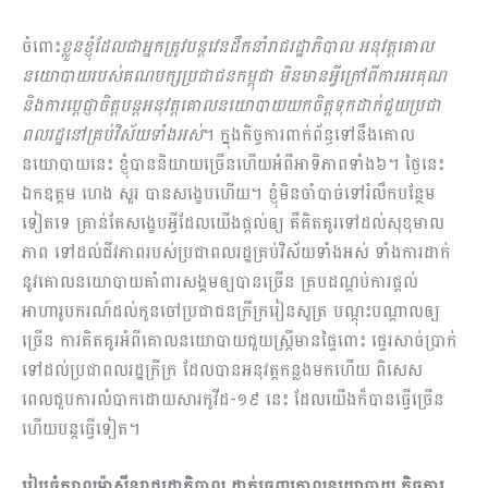
ចំពោះ
ខ្លួនខ្ញុំដែលជាអ្នកត្រូវបន្តវេនដឹកនាំរាជរដ្ឋាភិបាល អនុវត្តគោល
នយោបាយរបស់គណបក្សប្រជាជនកម្ពុជា មិនមានអ្វីក្រៅពីការអរគុណ
និងការប្ដេជ្ញាចិត្តបន្តអនុវត្តគោលនយោបាយយកចិត្តទុកដាក់ជួយប្រជា
ពលរដ្ឋនៅគ្រប់វិស័យទាំងអស់
។ ក្នុងកិច្ចការពាក់ព័ន្ធទៅនឹងគោល
នយោបាយនេះ ខ្ញុំបាននិយាយច្រើនហើយអំពីអាទិភាពទាំង៦។ ថ្ងៃនេះ
ឯកឧត្ដម ហេង សួរ បានសង្ខេបហើយ។ ខ្ញុំមិនចាំបាច់ទៅរំលឹកបន្ថែម
ទៀតទេ គ្រាន់តែសង្ខេបអ្វីដែលយើងផ្ដល់ឲ្យ គឺគិតគូរទៅដល់សុខុមាល
ភាព ទៅដល់ជីវភាពរបស់ប្រជាពលរដ្ឋគ្រប់វិស័យទាំងអស់ ទាំងការដាក់
នូវគោលនយោបាយគាំពារសង្គមឲ្យបានច្រើន​ គ្របដណ្ដប់ការផ្ដល់
អាហារូបករណ៍ដល់កូនចៅប្រជាជនក្រីក្ររៀនសូត្រ បណ្ដុះបណ្ដាលឲ្យ
ច្រើន ការគិតគូរអំពីគោលនយោបាយជួយស្រ្ដីមានផ្ទៃពោះ ផ្ទេរសាច់ប្រាក់
ទៅដល់ប្រជាពលរដ្ឋក្រីក្រ ដែលបានអនុវត្តកន្លងមកហើយ ពិសេស​
ពេលជួបការលំបាកដោយសារកូវីដ-១៩ នេះ ដែលយើងក៏បានធ្វើច្រើន
ហើយបន្ដធ្វើទៀត។
រៀបចំក្បាលម៉ាស៊ីនរាជរដ្ឋាភិបាល ដាក់ចេញគោលនយោបាយ កិច្ចការ