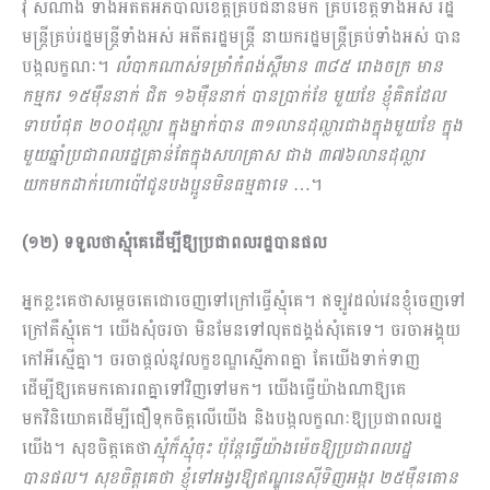
វ៉ី សំណាង ទាំងអតីតអភិបាលខេត្តគ្រប់ជំនាន់មក គ្រប់ខេត្តទាំងអស់ រដ្ឋ
មន្ត្រីគ្រប់រដ្ឋមន្ត្រីទាំងអស់ អតីតរដ្ឋមន្ត្រី នាយករដ្ឋមន្ត្រីគ្រប់ទាំងអស់ បាន
បង្កលក្ខណៈ។
លំបាកណាស់ទម្រាំកំពង់ស្ពឺមាន ៣៨៥ រោងចក្រ មាន
កម្មករ ១៥ម៉ឺននាក់ ជិត ១៦ម៉ឺននាក់ បានប្រាក់ខែ មួយខែ ខ្ញុំគិតដែល
ទាបបំផុត ២០០ដុល្លារ ក្នុងម្នាក់បាន ៣១លានដុល្លារជាងក្នុងមួយខែ ក្នុង
មួយឆ្នាំប្រជាពលរដ្ឋគ្រាន់តែក្នុងសហគ្រាស ជាង ៣៧៦លានដុល្លារ
យកមកដាក់ហោប៉ៅជូនបងប្អូនមិនធម្មតាទេ
…។
(១២) ទទួលថាស្មុំគេដើម្បីឱ្យប្រជាពលរដ្ឋបានផល
អ្នកខ្លះគេថាសម្តេចតេជោចេញទៅក្រៅធ្វើស្មុំគេ។ ឥឡូវដល់វេនខ្ញុំចេញទៅ
ក្រៅគឺស្មុំគេ។ យើងសុំចរចា មិនមែនទៅលុតជង្គង់សុំគេទេ។ ចរចាអង្គុយ
កៅអីស្មើគ្នា។ ចរចាផ្តល់នូវលក្ខខណ្ឌស្មើភាពគ្នា តែយើងទាក់ទាញ
ដើម្បីឱ្យគេមកគោរពគ្នាទៅវិញទៅមក។ យើងធ្វើយ៉ាងណាឱ្យគេ
មកវិនិយោគដើម្បីជឿទុកចិត្តលើយើង និងបង្កលក្ខណៈឱ្យប្រជាពលរដ្ឋ
យើង។ សុខចិត្តគេថា
ស្មុំក៏ស្មុំចុះ ប៉ុន្តែធ្វើយ៉ាងម៉េចឱ្យប្រជាពលរដ្ឋ
បានផល។ សុខចិត្តគេថា ខ្ញុំទៅអង្វរឱ្យឥណ្ឌូនេស៊ីទិញអង្ករ ២៥ម៉ឺនតោន