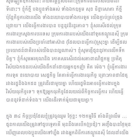
សូមឆ្លៀតឱកាសនេះ វាយតម្លៃខ្ពស់ចំពោះក្រុមការងាររបស់យើងនៅ
ទីនោះ។ ខ្ញុំក៏ថ្មី បងប្អូនទាំងអស់ ទាំងឯកឧត្តម សុខ ចិន្ដាសោភា ក៏ថ្មី
ប៉ុន្តែកិច្ចការងារយើង ទាំងនយោបាយទាំងការទូត យើងក្ដាប់គ្រប់ជ្រុង
ជ្រោយ។ យើងធ្វើការងារបាន បន្ដនូវនិរន្តរភាព។ ខ្ញុំសរសើរដល់ក្រុម
ការងារក្រសួងការបរទេស ក្រុមការ​ងាររបស់យើងនៅទូតឥណ្ឌូនេស៊ី ក្រុម
ការងាររបស់យើងប្រចាំនៅអាស៊ាន (ដែលបានធ្វើការ)ស្រុះគ្នា ដើម្បីផល
ប្រយោជន៍ជាតិរបស់យើងបានល្អណាស់។ ខ្ញុំសូមផ្ញើជូននូវការលើកទឹក
ចិត្ត។ ខ្ញុំក៏សូមអរគុណនិង កោតសរសើរដល់សភាពាណិជ្ជកម្ម ប្រតិភូ
វិស័យឯកជនរបស់យើងដឹកនាំដោយអ្នកឧកញ៉ា គិត ម៉េង។ ខ្ញុំធ្វើការងារ
ការទូត នយោបាយ សេដ្ឋកិច្ច តែគាត់ធ្វើការងារធុរកិច្ច ព្រោះភាពជាដៃគូ
រវាងរដ្ឋនិងឯកជន ត្រូវដើរជាមួយគ្នា ហើយរដ្ឋមិនអាចធ្វើការងារក្នុង
វិស័យធុរកិច្ចទេ។ ទុកឱ្យអ្នកធុរកិច្ចដែលយល់ពីកិច្ចការធ្វើការ ហើយធ្វើ
បាននូវទំនាក់ទំនង។ យើងដើរទាក់ម៉ូយជាមួយគ្នា។
ក្នុង ៣៤ កិច្ចប្រជុំដែលខ្ញុំត្រូវចូលរួម ថ្ងៃខ្លះ ១២កម្មវិធី តាំងពីព្រលឹម …
ជួនកាលយើងត្រូវទៅជួបទ្វេភាគី មុននឹងគេបើក(ប្រជុំ)។ អញ្ចឹងបានថ្ងៃមុន
ឃើញពេលបងប្អូនយើងទៅហ្នឹង រវាងអ្នកពិធីការឥណ្ឌូនេស៊ី ដែលនាំយើង