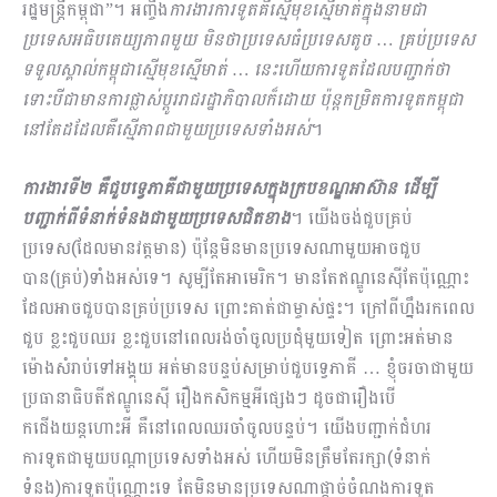
រដ្ឋមន្ដ្រីកម្ពុជា”។ អញ្ចឹង
ការងារការទូត​គឺ​ស្មើមុខស្មើមាត់ក្នុងនាមជា
ប្រទេសអធិបតេយ្យភាពមួយ មិនថាប្រទេសធំប្រទេសតូច … គ្រប់ប្រ​ទេស
ទទួលស្គាល់កម្ពុជាស្មើមុខស្មើមាត់ … នេះហើយការទូតដែលបញ្ជាក់ថា ​
ទោះបីជាមានការផ្លាស់ប្តូររាជរដ្ឋាភិបាលក៏ដោយ ប៉ុន្ដកម្រិតការទូតកម្ពុជា
នៅតែដដែលគឺស្មើភាពជាមួយប្រទេសទាំងអស់
។
ការងារទី២ គឺជួបទ្វេភាគីជាមួយប្រទេសក្នុង​ក្របខណ្ឌអាស៊ាន ដើម្បី
បញ្ជាក់ពីទំនាក់ទំនងជាមួយប្រទេសជិតខាង
។ យើងចង់ជួបគ្រប់
ប្រទេស(ដែលមានវត្តមាន) ប៉ុន្ដែមិនមានប្រទេសណាមួយអាចជួប
បាន(គ្រប់)ទាំងអស់ទេ។ សូម្បីតែអាមេរិក។ មានតែឥណ្ឌូនេស៊ីតែប៉ុណ្ណោះ
ដែលអាចជួបបានគ្រប់ប្រទេស ព្រោះគាត់ជាម្ចាស់ផ្ទះ។ ក្រៅពីហ្នឹងរកពេល​
ជួប ខ្លះជួបឈរ ខ្លះជួបនៅពេលរង់ចាំចូលប្រជុំមួយទៀត ព្រោះអត់មាន
ម៉ោងសំរាប់ទៅអង្គុយ អត់មានបន្ទប់សម្រាប់ជួបទ្វេភាគី … ខ្ញុំចរចាជាមួយ
ប្រធានាធិបតីឥណ្ឌូនេស៊ី រឿងកសិកម្មអីផ្សេងៗ ដូចជារឿងបើ
កជើងយន្ដហោះអី គឺនៅពេលឈរចាំចូលបន្ទប់។ យើងបញ្ជាក់ជំហរ
ការទូតជាមួយបណ្ដាប្រទេសទាំងអស់ ហើយមិនត្រឹមតែ​រក្សា(ទំនាក់
ទំនង)ការទូតប៉ុណ្ណោះទេ តែមិនមានប្រ​ទេសណាផ្ដាច់ចំណងការទូត