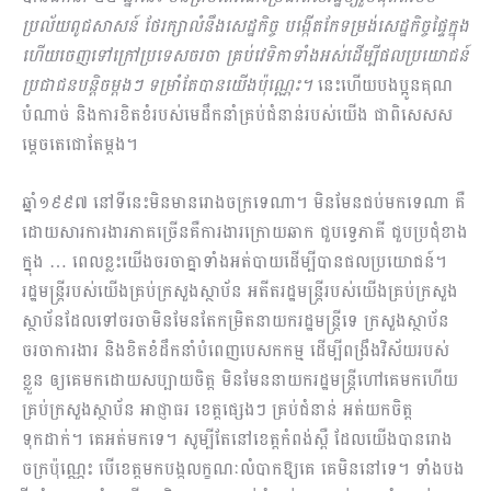
ប្រល័យពូជសាសន៍ ថែរក្សាលំនឹងសេដ្ឋកិច្ច បង្កើតកែទម្រង់សេដ្ឋកិច្ចផ្ទៃក្នុង
ហើយចេញទៅក្រៅប្រទេសចរចា គ្រប់វេទិកាទាំងអស់ដើម្បីផលប្រយោជន៍
ប្រជាជនបន្តិចម្តងៗ ទម្រាំតែបានយើងប៉ុណ្ណេះ។
នេះហើយបងប្អូនគុណ
បំណាច់ និងការខិតខំរបស់មេដឹកនាំគ្រប់ជំនាន់របស់យើង ជាពិសេសស
ម្តេចតេជោតែម្តង។
ឆ្នាំ១៩៩៧ នៅទីនេះមិនមានរោងចក្រទេណា។ មិនមែនជប់មកទេណា គឺ
ដោយសារការងារភាគច្រើនគឺការងារក្រោយឆាក ជួបទ្វេភាគី ជួបប្រជុំខាង
ក្នុង … ពេលខ្លះយើងចរចាគ្នាទាំងអត់បាយដើម្បីបានផលប្រយោជន៍។
រដ្ឋមន្រ្តីរបស់​យើងគ្រប់ក្រសួងស្ថាប័ន អតីតរដ្ឋមន្រ្តីរបស់យើងគ្រប់ក្រសួង
ស្ថាប័នដែលទៅចរចាមិនមែនតែកម្រិតនាយករដ្ឋមន្រ្តីទេ ក្រសួងស្ថាប័ន
ចរចាការងារ និងខិតខំដឹកនាំបំពេញបេសកកម្ម ដើម្បីពង្រឹងវិស័យរបស់
ខ្លួន ឲ្យគេមកដោយសប្បាយចិត្ត មិនមែននាយករដ្ឋមន្ត្រីហៅគេមកហើយ
គ្រប់ក្រសួងស្ថាប័ន អាជ្ញាធរ ខេត្តផ្សេងៗ គ្រប់ជំនាន់ អត់យកចិត្ត
ទុកដាក់។ គេអត់មកទេ។ សូម្បីតែនៅខេត្តកំពង់ស្ពឺ ដែលយើងបានរោង
ចក្រប៉ុណ្ណេះ បើខេត្តមកបង្កលក្ខណៈលំបាកឱ្យគេ គេមិននៅទេ។ ទាំងបង