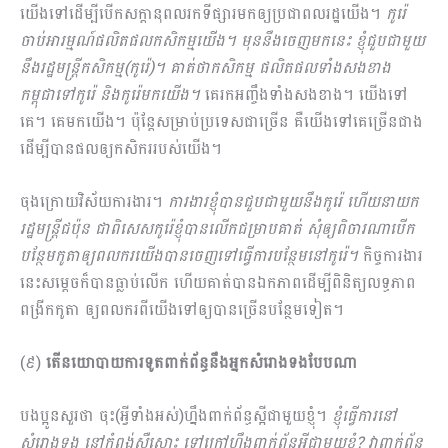
យើងទៅដើម្បីបើកសក្តានុពលរកទីផ្សារមកឲ្យប្រជាពលរដ្ឋយើង​។
កូរ៉េ
ចាប់អារម្មណ៍ផលិតផលកសិកម្មយើង។ មុននឹងចេញមកនេះ ខ្ញុំជួបជាមួយ
នឹងរដ្ឋមន្រ្តីកសិកម្ម(កូរ៉េ)។ គាត់ថាកសិកម្ម ផលិតផលទាំងសងខាង
កម្ពុជាទៅកូរ៉េ និងកូរ៉េមកយើង។
គេរកអញ្ចឹងទាំងសងខាង។ យើងទៅ
គេ។ គេមកយើង។ ប៉ុន្តែសម្រាប់ប្រទេសជាច្រើន គឺយើងទៅគេច្រើនជាង
ដើម្បីបានផលឲ្យកសិកររបស់យើង។
ចុងក្រោយវិស័យការងារ។
ការងារខ្ញុំបានជួបជាមួយនឹងកូរ៉េ ហើយនាយក
រដ្ឋមន្រ្តីជប៉ុន ជាពិសេសកូរ៉េខ្ញុំបានលើកជម្រាបគាត់ សុំឲ្យពិចារណាបើក
បន្ថែមកូតាឲ្យពលករយើងបានចេញទៅធ្វើការបន្ថែមនៅកូរ៉េ។
កិច្ចការងារ
នេះសម្តេចក៏បានធ្លាប់លើក ហើយគាត់បានឯកភាពដើម្បីពិនិត្យលទ្ធភាព
ពង្រីកកូតា ឲ្យពលករពីយើងទៅឲ្យបានច្រើនបន្ថែមទៀត។
(៩)
តើនយោបាយការទូតពាក់ព័ន្ធនឹងអ្នកសំរោងទងបែបណា
បងប្អូនសួរថា ចុះ(អ្វីទាំងអស់)ហ្នឹងពាក់ព័ន្ធស្អីជាមួយខ្ញុំ។
ខ្ញុំធ្វើការនៅ
សំរោងទង នៅកំពង់ស្ពឺសោះ ទៅក្រៅហ្នឹងពាក់ព័ន្ធអីជាមួយខ្ញុំ? វាពាក់ព័ន្ធ