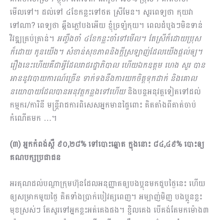
មើលទៅ។ ដល់ទៅ ៤ខែកន្លះទៅថត ស្រីមែន។ សួរពេទ្យថា កុយវា
ទៅណា? ពេទ្យថា ឆ្អឹងភ្លៅបងអើយ ខ្ញុំច្រឡំកុយ។ ពេលដំបូងៗមិនទាន់
វិវឌ្ឍគ្រប់គ្រាន់។
អញ្ចឹងចាំ ៤ខែកន្លះចាំទៅមើល។ តែស្រីក៏ដោយប្រុស
ក៏ដោយ កូនយើង។ សំខាន់សុខភាពនិងក្ដីស្រឡាញ់ដែលយើងផ្ដល់ឲ្យ។
រឿងនេះហើយគឺជាអ្វីដែលរាជរដ្ឋាភិបាល ហើយឯកឧត្ដម ហេង សួរ បាន
អាននូវរបាយការណ៍ច្រើន ទាក់ទងនឹងការយកចិត្តទុកដាក់ និងគោល
នយោបាយដែលបានអនុវត្តកន្លងទៅហើយ
និងបន្តអនុវត្តទៀតទៅដល់
កម្មករ/ការិនី មន្រ្តីរាជការពិសេសអ្នកមានផ្ទៃពោះ គិតតាំងពីគាត់ចាប់
កំណើតមក …។
(៣) អ្នកកំពង់ស្ពឺ ៩០,២៨% ទៅបោះឆ្នោត ក្នុងនោះ ៨៤,៤៩% បោះឲ្យ
គណបក្សប្រជាជន
អរគុណដល់បណ្ដាក្រុមហ៊ុនដែលអនុញ្ញាតឲ្យបងប្អុនមកជួបថ្ងៃនេះ ហើយ
ឲ្យសម្រាកមួយថ្ងៃ គិតទាំងប្រាក់​បៀវត្សពេញ។​ អម្បាញ់មិញ បងប្អូនខ្លះ
មុខស្រស់ៗ តែសួរទៅអ្នកខ្លះអត់គេងផង។ ខ្ជិលគេង បើគង់តែមកម៉ោង៣