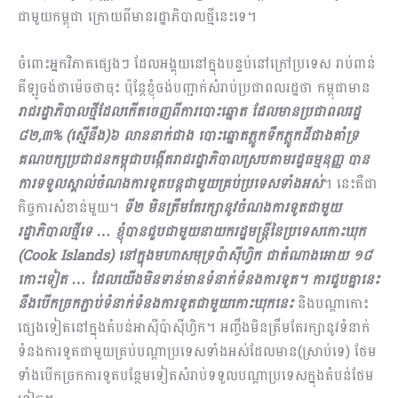
ជាមួយកម្ពុជា ក្រោយពីមានរដ្ឋាភិបាលថ្មីនេះទេ។
ចំពោះ​អ្នក​វិភាគផ្សេង​ៗ ដែលអង្គុយនៅក្នុងបន្ទប់នៅក្រៅប្រទេស រាប់ពាន់
គីឡូចង់ថាម៉េចថាចុះ ប៉ុន្ដែខ្ញុំចង់​បញ្ជាក់សំរាប់ប្រជាពលរដ្ឋថា កម្ពុជាមាន
រាជរដ្ឋាភិបាលថ្មីដែលកើតចេញពីការបោះឆ្នោត ដែលមានប្រជាពលរដ្ឋ
៨២,៣% (ស្មើនឹង)៦ លាននាក់ជាង បោះឆ្នោតភ្លូកទឹកភ្លូកដីជាងគាំទ្រ
គណបក្សប្រជាជនកម្ពុជាបង្កើតរាជរដ្ឋាភិបាលស្រប​តាមរដ្ឋធម្មនុញ្ញ បាន
ការទទួលស្គាល់ចំណងការទូតបន្ដជាមួយគ្រប់ប្រទេសទាំងអស់
។ នេះគឺជា
កិច្ចការសំខាន់មួយ។
ទី២ មិនត្រឹមតែរក្សានូវចំណងការទូតជាមួយ
រដ្ឋាភិបាលថ្មីទេ … ខ្ញុំបានជួបជាមួយនាយករដ្ឋមន្ដ្រីនៃប្រទេសកោះឃុក ​
(Cook Islands) នៅក្នុងមហាសមុទ្រប៉ាស៊ីហ្វិក ជាតំណាងអោយ ១៨​
កោះទៀត … ដែលយើងមិនទាន់មានទំនាក់ទំនងការទូត។ ការជួបគ្នានេះ
នឹងបើកច្រកភ្ជាប់ទំនាក់ទំនងការទូតជាមួយកោះឃុកនេះ
និងបណ្ដាកោះ
ផ្សេងទៀតនៅក្នុងតំបន់អាស៊ីប៉ាស៊ីហ្វិក។ អញ្ចឹងមិនត្រឹមតែរក្សានូវទំនាក់
ទំនងការទូតជាមួយគ្រប់បណ្ដាប្រទេសទាំងអស់ដែលមាន(ស្រាប់ទេ) ថែម
ទាំងបើកច្រកការទូតបន្ថែមទៀតសំរាប់ទទួលបណ្ដាប្រទេស​ក្នុងតំបន់ថែម