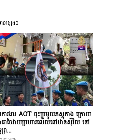
មានផ្សេងៗ
ុមការងារ AOT ចុះប្រមូលភស្តុតាង ក្រោយ
ធាថៃវាយប្រហារលើលំនៅឋានស៊ីវិល នៅ
តព្រ...
gust, 2026