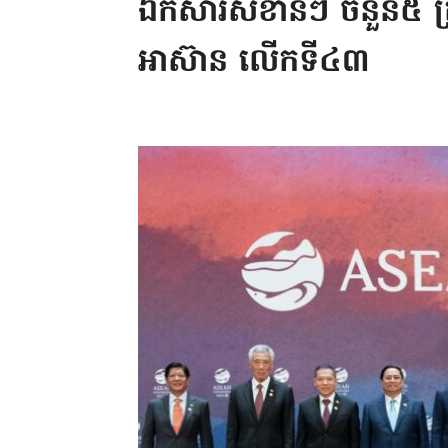
ឯកសារសំខាន់ៗ ចំនួន៥ ត្រូវប
អាស៊ាន លើកទី៤៣