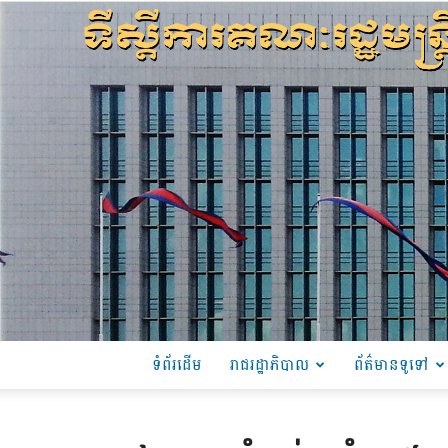
ទំព័រដើម
រាជរដ្ឋាភិបាល
ព័ត៌មានទូទៅ