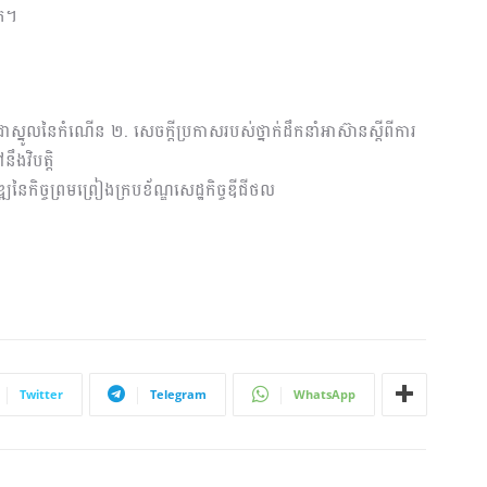
ៀត។
ាស្នូលនៃកំណើន ២. សេចក្ដីប្រកាសរបស់ថ្នាក់ដឹកនាំអាស៊ានស្ដីពីការ
ឹងវិបត្តិ
្ឍនៃកិច្ចព្រមព្រៀងក្របខ័ណ្ឌសេដ្ឋកិច្ចឌីជីថល
ង
Twitter
Telegram
WhatsApp