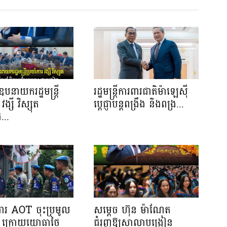
បនាយករដ្ឋមន្រ្តី
រដ្ឋមន្ត្រីការពារជាតិម៉ាឡេស៊ី
វង្សី វិស្សុត
ប្ដេជ្ញាបន្តពង្រឹង និងពង្រ...
...
រងារ AOT ចុះប្រមូល
សម្តេច ហ៊ុន ម៉ាណែត
ាង ក្រោយយោធាថៃ
ជំរុញឱ្យសាលាបង្រៀន