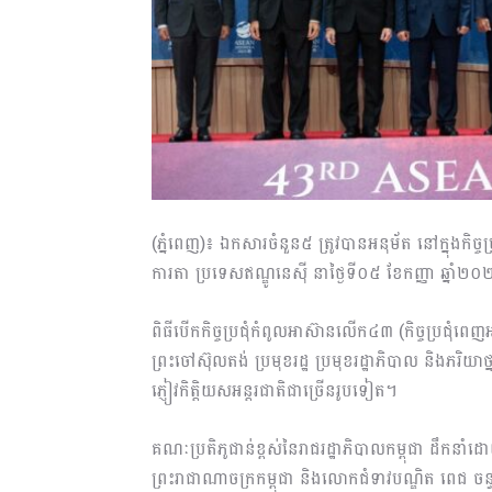
(ភ្នំពេញ)៖ ឯកសារចំនួន៥ ត្រូវបានអនុម័ត នៅក្នុងកិ
ការតា ប្រទេសឥណ្ឌូនេស៊ី នាថ្ងៃទី០៥ ខែកញ្ញា ឆ្នាំ
ពិធីបើកកិច្ចប្រជុំកំពូលអាស៊ានលើក៤៣ (កិច្ចប្រជុំ
ព្រះចៅស៊ុលតង់ ប្រមុខរដ្ឋ ប្រមុខរដ្ឋាភិបាល និងភរិយ
ភ្ញៀវកិត្តិយសអន្តរជាតិជាច្រើនរូបទៀត។
គណៈប្រតិភូជាន់ខ្ពស់នៃរាជរដ្ឋាភិបាលកម្ពុជា ដឹកនាំ
ព្រះរាជាណាចក្រកម្ពុជា និងលោកជំទាវបណ្ឌិត ពេជ ចន្ទ