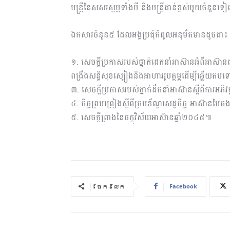
មន្ត្រីនៃសសរស្ដម្ភទាំងបី និងមន្ត្រីជាន់ខ្ពស់មួយចំនួនទ
ឯកសារចំនួន៥ ដែលអង្គប្រជុំកំពូលអនុម័តមានដូចជា៖
១. សេចក្ដីប្រកាសរបស់ថ្នាក់ដេកនាំអាស៊ានអំពីអាស៊ានជ
ពង្រឹងសន្តិសុខស្បៀងនិងអាហាររូបត្ថម្ភដើម្បីឆ្លើយតបទៅន
៣. សេចក្ដីប្រកាសរបស់ថ្នាក់ដឹកនាំអាស៊ានស្ដីពីការអភិវឌ
៤. កិច្ចព្រមព្រៀងស្ដីពីក្របខ័ណ្ឌសេដ្ឋកិច្ច អាស៊ានបៃត
៥. សេចក្ដីព្រាងនៃចក្ខុវិស័យអាស៊ានឆ្នាំ២០៤៥៕
Facebook
ចែករំលែក