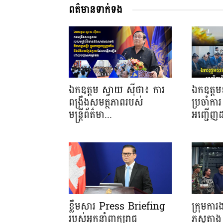
ពត៌មានទាក់ទង
ឯកឧត្តម ស្វាយ ស៊ីថា៖ ការ
ឯកឧត្តមឧ
ពង្រឹងសមត្ថភាពរបស់
ប្រចាំការ 
មន្ត្រីព័ត៌មា...
អញ្ជើញដ
ខ្លឹមសារ Press Briefing
ក្រុមកា
របស់អ្នកនាំពាក្យរាជ
ភស្តុត