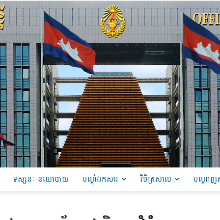
ទស្សនៈ-នយោបាយ
បណ្ដុំឯកសារ
វិចិត្រសាល
បណ្តាញស
PRU