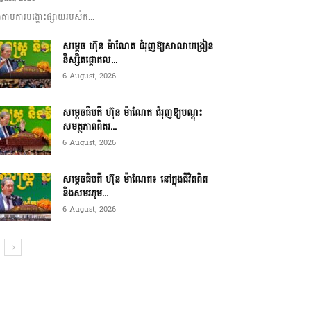
ាមការបង្ហោះផ្សាយរបស់ក...
សម្តេច ហ៊ុន ម៉ាណែត ជំរុញឱ្យសាលាបង្រៀន
និស្សិតផ្តោតល...
6 August, 2026
សម្តេចធិបតី ហ៊ុន ម៉ាណែត ជំរុញឱ្យបណ្តុះ
សមត្ថភាពពិតរ...
6 August, 2026
សម្តេចធិបតី ហ៊ុន ម៉ាណែត៖ នៅក្នុងជីវិតពិត
និងសមរភូម...
6 August, 2026