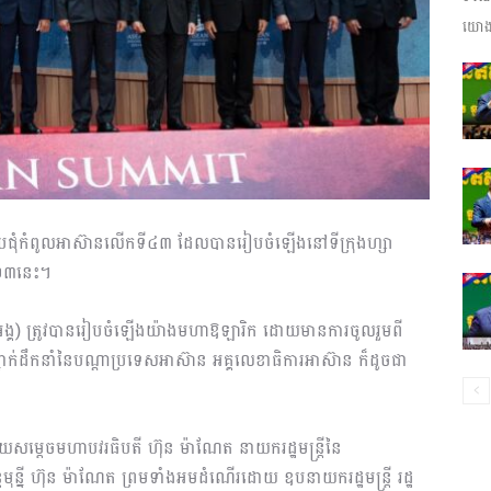
យោងត
ព័ត៌មាន​
និង
ច្ចប្រជុំកំពូលអាស៊ានលើកទី៤៣ ដែលបានរៀបចំឡើងនៅទីក្រុងហ្សា
២០២៣នេះ។
ប្រតិកម្ម
ពេញអង្គ) ត្រូវបានរៀបចំឡើងយ៉ាងមហាឱឡារិក ដោយមានការចូលរួមពី
ាថ្នាក់ដឹកនាំនៃបណ្តាប្រទេសអាស៊ាន អគ្គលេខាធិការអាស៊ាន ក៏ដូចជា
ដោយសម្ដេចមហាបវរធិបតី ហ៊ុន ម៉ាណែត នាយករដ្ឋមន្ត្រីនៃ
រហ័ស
មុន្នី ហ៊ុន ម៉ាណែត ព្រមទាំងអមដំណើរដោយ ឧបនាយករដ្ឋមន្ត្រី រដ្ឋ