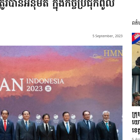
ា​នអនុម័ត ក្នុងកិច្ចប្រជុំកំពូល
ពត៌
I
5 September, 2023
អង្គ
ភាព​
ក្រ
យោ
ខេត្
6 Au