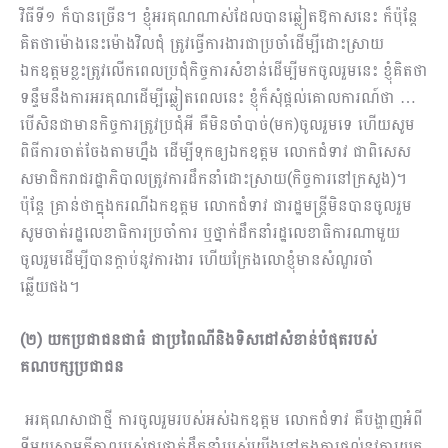
វិធីទី១ ក៏បានច្រើន។ ខ្ញុំអរគុណណាស់ដែលបានឆ្លៀតឱកាសនេះ ក៏ប៉ុន្តែ
គិតថាម៉ោងនេះម៉ោងវិលជុំ ត្រូវធ្វើការងារជាប្រចាំដើម្បីដោះស្រាយ
ឯកឧត្ដមខ្លះត្រូវលើកពេលប្រជុំកិច្ចការសំខាន់ដើម្បីមកចូលរួមនេះ ខ្ញុំគិតថា
ទន្ទឹមនឹងការអរគុណដើម្បីឆ្លៀតពេលនេះ ខ្ញុំក៏សុំផ្ដល់គោលការណ៍ថា …
បើសិនជាមានកិច្ចការត្រូវប្រជុំអី គឺមិនចាំបាច់(មក)ចូលរួមទេ ហើយសូម
ពិធីការចាត់ចែងតាមហ្នឹង ដើម្បីទុកឲ្យឯកឧត្ដម លោកជំទាវ ជាពិសេស
សមាជិករាជរដ្ឋាភិបាលត្រូវការដឹកនាំដោះស្រាយ(កិច្ចការនៅក្រសួង)។
ប៉ុន្តែ គ្រាន់ថាក្នុងករណីឯកឧត្ដម លោកជំទាវ ជារដ្ឋមន្រ្តីមិនបានចូលរួម
សូមចាត់រដ្ឋលេខាធិការប្រចាំការ ឬថ្នាក់ដឹកនាំរដ្ឋលេខាធិការណាមួយ
ចូលរួមដើម្បីបានក្ដាប់នូវការងារ ហើយក្រែងលោខ្ញុំមានសំណួរចាំ
ឆ្លើយផង។
(២) យកប្រជាជនជាធំ ជាប្រពៃណីនិងទិសដៅសំខាន់បំផុតរបស់
គណបក្សប្រជាជន
​ អរគុណសាជាថ្មី ការចូលរួមរបស់អស់ឯកឧត្ដម លោកជំទាវ គឺបង្ហាញអំពី
ទីមួយសាមគ្គីភាពរបស់ជួរថ្នាក់ដឹក​នាំរបស់យើងនៅក្នុងការ​ផ្ដល់នូវការយក