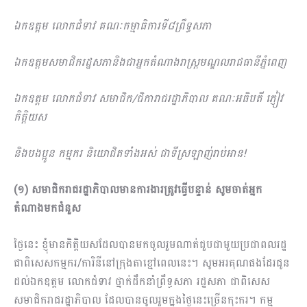
ឯកឧត្ដម លោកជំទាវ គណៈកម្មាធិការទី៨ព្រឹទ្ធសភា
ឯកឧត្ដមសមាជិករដ្ឋសភានិងជាអ្នកតំណាងរាស្រ្តមណ្ឌលរាជធានីភ្នំពេញ
ឯកឧត្ដម លោកជំទាវ សមាជិក/ជិការាជរដ្ឋាភិបាល គណៈអធិបតី ភ្ញៀវ
កិត្តិយស
និងបងប្អូន កម្មករ និយោជិតទាំងអស់ ជាទីស្រឡាញ់រាប់អាន!
(១) សមាជិករាជរដ្ឋាភិបាលមានការងារត្រូវធ្វើបន្ទាន់ សូមចាត់អ្នក
តំណាងមកជំនួស
ថ្ងៃនេះ ខ្ញុំមានកិត្តិយសដែលបានមកចូលរួមណាត់ជួបជាមួយប្រជាពលរដ្ឋ
ជាពិសេសកម្មករ/ការិនីនៅក្រុងតាខ្មៅពេលនេះ។ សូមអរគុណផងដែរជូន
ដល់ឯកឧត្ដម លោកជំទាវ ថ្នាក់ដឹកនាំព្រឹទ្ធសភា រដ្ឋសភា ជាពិសេស
សមាជិករាជរដ្ឋាភិបាល ដែលបានចូលរួមក្នុងថ្ងៃនេះច្រើនកុះករ។ កម្ម