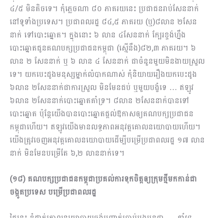
៤/៥​ មិនតិចទេ។ កុំភ្លេចណា ៨០ ភាគរយនេះ ប្រជាជនរាប់សែននាក់
នៅទូទាំងប្រទេស។ ប្រជាពលរដ្ឋ ៨៤,៥ ភាគរយ (ឬ)៨លាន ២សែន
នាក់ ទៅបោះឆ្នោត។ ក្នុងនោះ ៦ លាន ៤សែននាក់ ក្បែរខ្ទង់ហ្នឹង
បោះឆ្នោតជូនគណបក្សប្រជាជនកម្ពុជា (ស្មើនឹង)៨២,៣ ភាគរយ។ ៦
លាន ២ សែននាក់ ឬ ៦ លាន ៤ សែននាក់ ជាចំនួនមួយមិនងាយស្រួល
ទេ។ យកបេះដូងមនុស្សម្នាក់លំបាកណាស់ កុំនិយាយរឿងយកបេះដូង
៦លាន ២សែននាក់ជាការស្រួល មិនមែនជប់ ឬមួយបង្ខំទេ … ឥឡូវ
៦លាន ២សែននាក់បោះឆ្នោតគាំទ្រ។ ៨លាន ២សែននាក់បានទៅ
បោះឆ្នោត ប៉ុន្តែយើងបានបោះឆ្នោតផ្តល់ឱកាសឲ្យគណបក្សប្រជាជន
កម្ពុជាហើយ។ ឥឡូវយើងមានលទ្ធភាពអនុវត្តគោលនយោបាយហើយ។
យើងត្រូវចេញអនុវត្តគោលនយោបាយដើម្បីបម្រើប្រជាពលរដ្ឋ ១៧ លាន
នាក់ មិនមែនបម្រើតែ ៦,២ លាននាក់ទេ។
(១៨) គណបក្សប្រជាជនកម្ពុជាប្រគល់ការទុកចិត្តឲ្យក្រុមថ្មីមកកាន់ជា
ចង្កូតប្រទេស បម្រើប្រជាពលរដ្ឋ
ថ្ងៃនេះ ខ្ញុំដាក់គោលនយោបាយចង់បញ្ជាក់ប្រាប់បងប្អូនថា …
គាំទ្រ