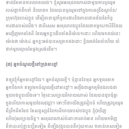
ទាល់តែមានការយោគយល់។ ខ្ញុំសូមអរគុណណាស់ជាមួយការចូលរួម
របស់ថ្នាក់ដឹកនាំ និយោជក ដែលបានចូលរួមនៅក្នុងការពង្រឹងស្ថាប័ន/
ក្រុមហ៊ុនរបស់ខ្លួន ដើម្បីធានានូវកិច្ចការងារនិងភាពជោគជ័យនៃកិច្ច
ការងាររបស់យើង។ ជាពិសេស អរគុណបងប្អូនដែលជាកម្មករ/ការិនីដែល
អញ្ជើញមកតាំងពី ដែលអ្នកខ្លះងើបតាំងពីម៉ោង១នោះ ហើយមកដល់នេះ
ម៉ោង៣ ម៉ោង៤ អ្នកខ្លះអត់បានសម្រាកផងនោះ ខ្ជិលគង់តែចាំហើយ ចាំ
ដាក់មួយល្ងាចតែម្ដងស្រង់ដើម។
(៣) អ្នកចំណូលថ្មីនៅក្រុងតាខ្មៅ
ឥឡូវខ្ញុំក៏អ្នកតាខ្មៅដែរ។ អ្នកចំណូលថ្មី។ ប៉ុន្មានខែមុន អ្នកទួលគោក
អ្នកបឹងកក់​ ឥឡូវមកចំណូលថ្មីនៅតាខ្មៅ។ អញ្ចឹងជាអ្នកភូមិផងរបងជា
មួយបងប្អូនយើងទេ។ ថ្ងៃនេះសប្បាយរីករាយណាស់ ដែលបានជួបជុំគ្នា
ក្នុងបរិយាកាសមួយដែល(ល្អ)។ ទោះបីជាយើងត្រូវរៀបចំ ហើយត្រូវចូលរួម
ពីព្រឹកពិតមែន តែសន្ទស្សន៍នៃការរីករាយរបស់បងប្អូន ខ្ញុំ(ឃើញ
ហើយ)សប្បាយចិត្ត។ អរគុណណាស់ចំពោះការរាប់អាន ហើយមកមិញ
គឺថាបានប៉ុន្មានខ្សឺតទៀត គឺឡើង(ដូចបានផឹក)បាកាស ២ពាន់កេសទៀត