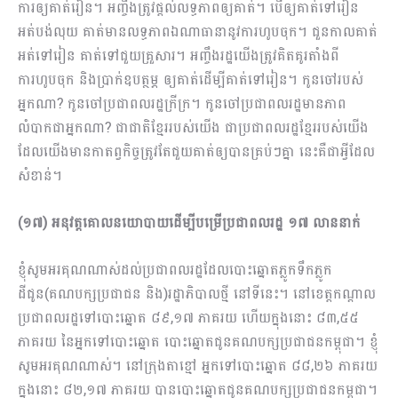
ការឲ្យគាត់រៀន។ អញ្ចឹងត្រូវផ្តល់លទ្ធភាពឲ្យគាត់។ បើឲ្យគាត់ទៅរៀន
អត់បង់លុយ គាត់មានលទ្ធភាពឯណាធានានូវការហូបចុក។ ជួនកាលគាត់
អត់ទៅរៀន គាត់ទៅជួយគ្រួសារ។ អញ្ចឹងរដ្ឋយើងត្រូវគិតគូរតាំងពី
ការហូបចុក និងប្រាក់ឧបត្ថម្ភ ឲ្យគាត់ដើម្បីគាត់ទៅរៀន។ កូនចៅរបស់
អ្នកណា? កូនចៅប្រជាពលរដ្ឋក្រីក្រ។ កូនចៅ​​ប្រជាពលរដ្ឋមានភាព
លំបាកជាអ្នកណា? ជាជាតិខ្មែររបស់យើង ជាប្រជាពលរដ្ឋខ្មែររបស់យើង
ដែលយើងមានកាតព្វកិច្ចត្រូវតែជួយគាត់ឲ្យបានគ្រប់ៗគ្នា នេះគឺជាអ្វីដែល
សំខាន់។
(១៧) អនុវត្តគោលនយោបាយដើម្បីបម្រើប្រជាពលរដ្ឋ ១៧ លាននាក់
ខ្ញុំសូមអរគុណណាស់ដល់ប្រជាពលរដ្ឋដែលបោះឆ្នោតភ្លូកទឹកភ្លូក
ដីជូន(គណបក្សប្រជាជន និង)រដ្ឋាភិបាលថ្មី នៅទីនេះ។ នៅខេត្តកណ្តាល
ប្រជាពលរដ្ឋទៅបោះឆ្នោត ៨៩,១៧ ភាគរយ ហើយក្នុងនោះ ៨៣,៥៥
ភាគរយ នៃអ្នកទៅបោះឆ្នោត បោះឆ្នោតជូនគណបក្សប្រជាជនកម្ពុជា។ ខ្ញុំ
សូមអរគុណណាស់។ នៅក្រុងតាខ្មៅ អ្នកទៅបោះឆ្នោត ៨៨,២៦ ភាគរយ
ក្នុងនោះ ៨២,១៧ ភាគរយ បានបោះឆ្នោតជូនគណបក្សប្រជាជនកម្ពុជា។