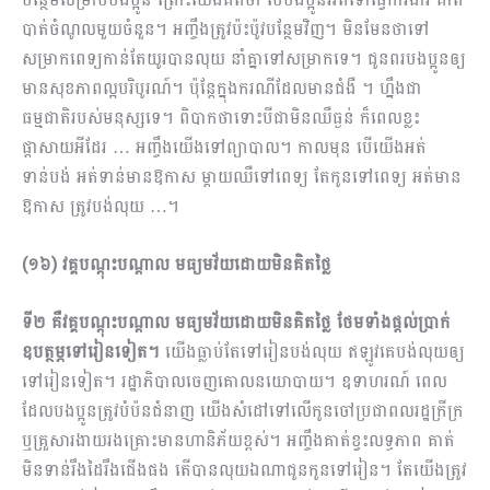
បាត់ចំណូលមួយចំនួន។ អញ្ចឹងត្រូវប៉ះប៉ូវបន្ថែមវិញ។ មិនមែនថាទៅ
សម្រាកពេទ្យកាន់តែយូរបានលុយ នាំគ្នាទៅសម្រាកទេ។ ជូនពរបងប្អូនឲ្យ
មានសុខភាពល្អបរិបូរណ៍។ ប៉ុន្តែក្នុងករណីដែលមានជំងឺ ។​ ហ្នឹងជា
ធម្មជាតិរបស់មនុស្សទេ។ ពិបាកថាទោះបីជាមិនឈឺធ្ងន់ ក៏ពេលខ្លះ
ផ្តាសាយអីដែរ … អញ្ចឹងយើងទៅព្យាបាល។ កាលមុន បើយើងអត់
ទាន់បង់ អត់ទាន់មានឱកាស ម្តាយឈឺទៅពេទ្យ តែកូនទៅពេទ្យ អត់មាន
ឱកាស ត្រូវបង់លុយ …។
(១៦) វគ្គបណ្តុះបណ្តាល មធ្យមវ័យដោយមិនគិតថ្លៃ
ទី២ គឺវគ្គបណ្តុះបណ្តាល មធ្យមវ័យដោយមិនគិតថ្លៃ ថែមទាំងផ្តល់ប្រាក់
ឧបត្ថម្ភទៅរៀនទៀត។
យើងធ្លាប់តែទៅរៀនបង់លុយ ឥឡូវគេបង់លុយឲ្យ
ទៅរៀនទៀត។ រដ្ឋាភិបាលចេញគោលនយោបាយ។ ឧទាហរណ៍ ពេល
ដែលបងប្អូនត្រូវបំប៉នជំនាញ យើងសំដៅទៅលើកូនចៅប្រជាពលរដ្ឋក្រីក្រ​
ឬគ្រួសារងាយរងគ្រោះមានហានិភ័យខ្ពស់។ អញ្ចឹងគាត់ខ្វះលទ្ធភាព គាត់
មិនទាន់រឹងដៃរឹងជើងផង តើបានលុយឯណាជូនកូនទៅរៀន។ ​តែយើងត្រូវ