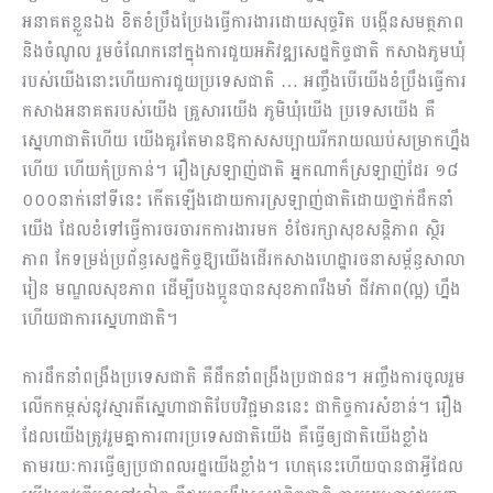
អនាគតខ្លួនឯង ខិតខំប្រឹងប្រែងធ្វើការងារដោយសុច្ចរិត បង្កើនសមត្ថភាព
និងចំណូល រួមចំណែកនៅក្នុងការជួយអភិវឌ្ឍសេដ្ឋកិច្ចជាតិ កសាងភូមឃុំ
របស់យើងនោះហើយការជួយប្រទេសជាតិ … អញ្ចឹងបើយើងខំប្រឹងធ្វើការ
កសាងអនាគតរបស់យើង គ្រួសារយើង ភូមិឃុំយើង ប្រទេស​យើង គឺ
ស្នេហាជាតិហើយ​ យើងគួរតែមានឱកាសសប្បាយរីករាយឈប់សម្រាកហ្នឹង
ហើយ ហើយកុំប្រកាន់។ រឿងស្រឡាញ់ជាតិ អ្នកណាក៏ស្រឡាញ់ដែរ ១៨
០០០នាក់នៅទីនេះ កើតឡើងដោយការស្រឡាញ់ជាតិដោយថ្នាក់ដឹកនាំ
យើង ដែលខំទៅធ្វើការចរចារកការងារមក ខំថែរក្សាសុខសន្តិភាព ស្ថិរ
ភាព កែទម្រង់ប្រព័ន្ធសេដ្ឋកិច្ចឱ្យយើងដើរកសាងហេដ្ឋារចនាសម្ព័ន្ធសាលា
រៀន មណ្ឌលសុខភាព ដើម្បីបងប្អូនបានសុខភាពរឹងមាំ ជីវភាព(ល្អ) ហ្នឹង
ហើយ​ជាការស្នេហាជាតិ។
ការដឹកនាំពង្រឹងប្រទេសជាតិ គឺដឹកនាំពង្រឹងប្រជាជន។ អញ្ចឹងការចូលរួម​
លើក​កម្ពស់នូវស្មារតីសេ្នហាជាតិបែបវិជ្ជមាននេះ ជាកិច្ចការសំខាន់។ រឿង
ដែលយើងត្រូវរួមគ្នាការពារប្រទេសជាតិ​យើង គឺធ្វើឲ្យជាតិយើងខ្លាំង
តាមរយៈការធ្វើឲ្យប្រជាពលរដ្ឋយើងខ្លាំង។ ហេតុនេះហើយបានជាអ្វីដែល