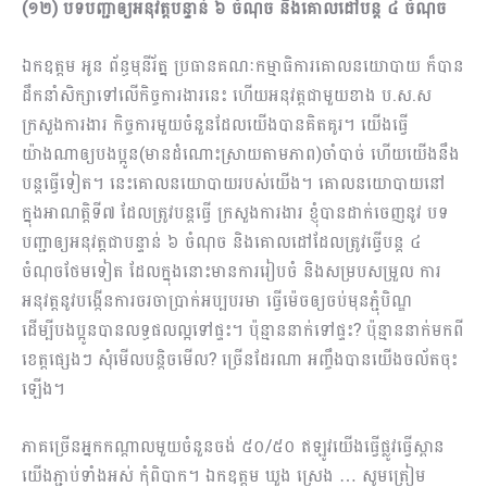
(១២) បទបញ្ជាឲ្យអនុវត្តបន្ទាន់ ៦ ចំណុច និងគោលដៅបន្ត ៤ ចំណុច
ឯកឧត្តម អូន ព័ន្ធមុនីរ័ត្ន ប្រធានគណៈកម្មាធិការគោលនយោបាយ ក៏បាន
ដឹកនាំសិក្សាទៅលើកិច្ចការងារនេះ ហើយអនុវត្តជាមួយខាង ប.ស.ស
ក្រសួងការងារ កិច្ចការមួយចំនួនដែលយើងបានគិតគូរ។ យើងធ្វើ
យ៉ាងណាឲ្យបងប្អូន(មានដំណោះស្រាយតាមភាព)ចាំបាច់ ហើយយើងនឹង
បន្តធ្វើទៀត។ នេះគោលនយោបាយរបស់យើង។ គោលនយោបាយនៅ
ក្នុងអាណត្តិទី៧ ដែលត្រូវបន្តធ្វើ ក្រសួងការងារ ខ្ញុំបានដាក់ចេញនូវ បទ
បញ្ជាឲ្យអនុវត្តជាបន្ទាន់ ៦ ចំណុច និងគោលដៅដែលត្រូវធ្វើបន្ត ៤
ចំណុចថែមទៀត ដែលក្នុងនោះមានការរៀបចំ និងសម្របសម្រួល ការ
អនុវត្តនូវបង្កើនការចរចាប្រាក់អប្បបរមា ធ្វើម៉េចឲ្យចប់មុនភ្ជុំបិណ្ឌ
ដើម្បីបងប្អូនបានលទ្ធផលល្អទៅផ្ទះ។ ប៉ុន្មាននាក់ទៅផ្ទះ? ប៉ុន្មាននាក់មកពី
ខេត្តផ្សេងៗ សុំមើលបន្តិចមើល? ច្រើនដែរណា អញ្ចឹងបានយើងចល័តចុះ
ឡើង។
ភាគច្រើនអ្នកកណ្តាលមួយចំនួនចង់ ៥០/៥០ ឥឡូវយើងធ្វើផ្លូវធ្វើស្ពាន
យើងភ្ជាប់ទាំងអស់ កុំពិបាក។ ឯកឧត្តម ឃួង ស្រេង … សូមត្រៀម