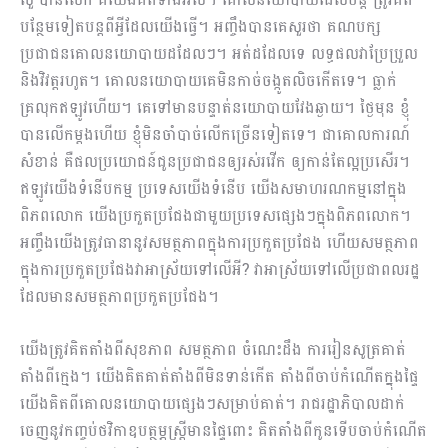
បន្ថែមទៀតបន្តពីអ្វីដែលយើងធ្វើ។ អញ្ចឹងបានគេសួរថា គណបក្ស
ប្រជាជនគោលនយោបាយដដែលៗ។ អត់ដដែលទេ លទ្ធផលវាប្រែប្រួល
និងវិវត្ត​រហូត។ គោលនយោបាយគេមិនកាច់ចង្កូតលិចកើតទេ។ ធ្លាក់
គ្រលុកឥឡូវហើយ។ គេទៅមានបន្ទាត់នយោបាយវែងឆ្ងាយ។ ថ្ងៃមុន ខ្ញុំ
បានលើកម្ដងហើយ ខ្ញុំមិនចាំបាច់លើកច្រើនទៀតទេ។ ជាគោលការណ៍
សំខាន់ គឺផលប្រយោជន៍ជូនប្រជាជនឲ្យរស់រវើក ឲ្យកាន់តែល្អប្រសើរ។
ឥឡូវយើងទំនើបកម្ម ប្រទេសយើងទំនើប យើងសមាហរណកម្មនៅក្នុង
ពិភពលោក យើងប្រកួតប្រជែងជាមួយប្រទេសផ្សេងៗក្នុងពិភពលោក។
អញ្ចឹងយើងត្រូវធានានូវសមត្ថភាពក្នុងការប្រកួតប្រជែង ហើយសមត្ថភាព
ក្នុងការប្រកួតប្រជែងវាអាស្រ័យទៅលើអី? វាអាស្រ័យទៅលើប្រជាពលរដ្ឋ
ដែលមានសមត្ថភាពប្រកួតប្រជែង។
យើងត្រូវគិតតាំងពីសុខភាព សមត្ថភាព ចំណេះដឹង ការរៀនសូត្រគាត់
តាំងពីក្មេង។ យើងគិតគាត់តាំងពីមិនទាន់កើត តាំងពីចាប់កំណើតក្នុងផ្ទៃ
យើងគិតពីគោលនយោបាយផ្សេងៗសម្រាប់គាត់។ រាជរដ្ឋាភិបាលដាក់
ចេញនូវកញ្ចប់ថវិកាឧបត្ថម្ភស្រ្ដីមានផ្ទៃពោះ គិតតាំងពីកូនទើបចាប់កំណើត