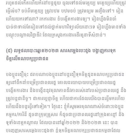
រហូតដល់កើតហើយក៏នៅបន្តជួយ ចូលទៅដល់មតេ្តយ្យ មតេ្តយ្យហើយត្រូវ
ធ្វើម៉េច? ចប់ពីមត្តេយ្យ ត្រូវបឋម បឋមចប់ ត្រូវមធ្យម អញ្ចឹងទៅ។ រៀន
ហើយយកទៅណា? រកការងារ ខំបង្កើតការងារឲ្យ។ រៀនហ្នឹងមិនចាំ
បាច់ថាទាល់តែរៀនទៅដល់ថ្នាក់មហាវិទ្យាល័យនោះទេ រៀនហ្នឹងមានទាំង
បណ្ដុះបណ្ដាលវិជ្ជាជីវៈដែលក្រសួងការងារដើរតួនាទីសំខាន់។
(៥) លទ្ធផលបោះឆ្នោត២០២៣ សារសម្លេងបេះដូង បង្ហាញការទុក
ចិត្តលើគណបក្សប្រជាជន
បងប្អូនជឿចុះ ដរាបណាបងប្អូននៅបន្តជឿទុកចិត្តជូនគណបក្សប្រជាជន
ឲ្យនៅដឹកនាំបម្រើ​ប្រជាពលរដ្ឋ គោលនយោបាយបម្រើប្រជាពលរដ្ឋ
បង្កើតការងារ និងបង្កើននូវគុណភាពជីវភាពរស់នៅរបស់ប្រជាពលរដ្ឋ នឹង
ត្រូវបន្តជានិច្ច។ ជាការប្ដេជ្ញាចិត្ត ហើយជាការដែលយើងបានធ្វើមកហើយ
ហើយនឹងបន្តធ្វើទៅទៀត។ ថ្ងៃនេះ ខ្ញុំក៏សូមអរគុណណាស់ចំពោះបងប្អូន
កម្មករ/ការិនី ដូចជាក្រុមគ្រួសារ ក៏ដូចជាប្រជាពលរដ្ឋនៅក្រុងតាខ្មៅ និង
ទូទាំងខេត្តកណ្ដាល ដែលបាននៅឆ្នាំ២០២២ និង២០២៣ នេះ បាន
បញ្ចេញសារសម្លេងបេះដូងថា ខ្ញុំទុកចិត្តគណបក្សប្រជាជនកម្ពុជាដែល