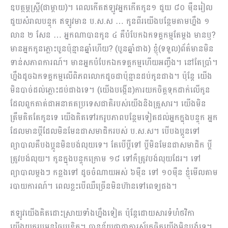
ឧបត្ថម្ភស្រ្តី(ជាម្ដាយ)។ ពេលកើតឥឡូវអ្នកកើតកូន១ ជួយ ៨០ ម៉ឺនរៀល
ជួយសំរាលបន្ទុក ឥឡូវមាន ប.ស.ស … កូនពីរយើងបន្ថែមតាមហ្នឹង ១
លាន ២ សែន … អ្នកណាបានកូន ៤ គឺបំបែកឯកទគ្គកម្មតែម្ដង មានឬ?
មានអ្នកកូនភ្លោះបួនប៉ុន្មានឆ្នាំហើយ? (បួនឆ្នាំជាង) ខ្ញុំ(ទទួល)ព័ត៌មានមិន
ទាន់សភាពការណ៍។ មានអ្នកបំបែកឯកទគ្គកម្មហើយអញ្ចឹង។ នៅតែប្រាំ។
ហ្នឹងដូច​ឯកទគ្គកម្មលើពិភពលោកដូចជាប៉ុន្មានដប់កូនជាង។ ប៉ុន្ដែ យើង
មិនបាច់ដល់ភ្លោះដប់ជាងទេ។ (យើងបង្កើន)ការយកចិត្តទុកដាក់លើកូន
ដែលពួកគាត់ជាអនាគតប្រទេសជាតិរបស់យើងនិងគ្រួសារ។ យើងមិន
ត្រឹមគិត​តែកូនទេ យើងគិតទៅរករូបភាពបន្ថែមទៀតដល់អ្នកក្នុងបន្ទុក អ្នក
ដែលមានប្ដីដែលមិនមែនជាសមាជិករបស់ ប.​ស.ស។ បើបង​ប្អូនទៅ
ព្យាបាលគឺ​បងប្អូនមិនបង់លុយទេ។ តែបើប្ដីទៅ ប្ដីមិនមែនជាសមាជិក ប្ដី
ត្រូវបង់លុយ។ កូន​ក្នុងបន្ទុកក្រោម ១៨ ទៅក៏ត្រូវបង់លុយដែរ។ ទៅ
ព្យាបាលម្ដងៗ កន្លងទៅ ដូចចំណាយអស់ ៦ម៉ឺន ទៅ ១០ម៉ឺន ខ្ញុំមើលតាម
របាយការណ៍។ ពេលខ្លះ​បើ​ឈឺច្រើនមិនហ៊ានទៅពេទ្យផង។
ឥឡូវយើងគិតដោះស្រាយទាំងហ្នឹងទៀត ប៉ុន្ដែដោយសារទំហំថវិកា
យើងយករូបមន្ដច្នៃប្រឌិត។ បានន័យថាជាការស្ម័គ្រចិត្តយើងមិនបង្ខំទេ។