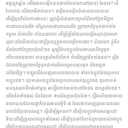
អង្ករក្នុងឆ្នាំង យើងអាចបង្កើនបានទាល់តែពា​ងវានៅ(មាន) មែនទេ? បើ
បែកពាង យើងរកអីដាក់បាន។​ អញ្ចឹងការរៀបចំ​គោលនយោបាយ
ដើម្បីជួយវិស័យការងារនេះ ត្រូវធ្វើយ៉ាងណា
រក្សាលំនឹងនៅក្នុងទីផ្សារ
ការងាររបស់យើង បរិស្ថានការងាររបស់យើង ត្រូវយកចិត្តទុកដាក់ទាំង
កម្មករ និយោជិត ទាំងនយោជក ដើម្បីធ្វើយ៉ាងណាបង្កើត​សុខដុមរមនា
ព្រោះទាំងពីរនាក់នេះជាប្ដីប្រពន្ធក្នុងការបង្កើតការងារ។ និយោជក ខ្ញុំមិន
គិតតែ​ថៅកែក្រុមហ៊ុនធំៗទេ សូម្បីតែបងប្អូនដែលមានអាជីកម្មតូច
បើកហាងគុយទាវ មានបុគ្គលិកពីរបីនាក់ ក៏យើងត្រូវគិតទាំងអស់។ ហ្នឹង
ដែលយើងត្រូវយកចិត្តទុកដាក់លើសហគ្រាសធុនតូច និងមធ្យម
ហើយមីក្រូ។
ឥឡូវយើងចេញគោលនយោបាយ ទាំងបងប្អូនដែលប្រកបរ​
បរខ្លួនឯង។ ជួនកាលបងប្អូនដែលប្រកបរបរលក់ដូរខ្លួនឯង ដូចជាគាត់
មានធុងលក់ទឹកអំពៅមួយ​​ អាហ្នឹងដាក់គាត់ជាថៅកែផង ជាបុគ្គលិកផង។
យើងគិតទាំងអស់​ មិនមែនថា ទាល់តែ​ក្រុមហ៊ុនធំទេ។ ហ្នឹងហើយជាគោល
នយោបាយនៃរាជរដ្ឋាភិបាលអាណត្ដិទី ៧ ដែលដាក់ចេញនូវគោលនយោ​
បាយ​បំរើប្រជាពលរដ្ឋ។ ធ្វើដើម្បីអ្នកណា? ដើម្បីបងប្អូនទាំងអស់គ្នានៅ
ទីនេះដើម្បីគ្រួសា​រ​បងប្អូនទាំងអស់ ដើម្បីកូនចៅ​ជំ​នាន់ក្រោយរបស់បងប្អូន
ដើម្បីប្រជាពលរដ្ឋនៅក្រុងតាខ្មៅ ដើម្បីប្រជាពលរដ្ឋនៅខេត្តកណ្ដាល