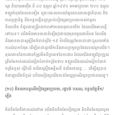
សួរ និយាយអញ្ចឹង ពី ៤០ ដុល្លារ ឆ្នាំ១៩៩០ មកអប្បបរមា ២០០ ដុល្លារ
ឥឡូវ​កំពុងតែចរចាទៀត ព្រោះគោលការណ៍មួយរបស់រាជរដ្ឋាភិបាល និង
ការប្ដេជ្ញាចិត្ត នឹងបន្ដបង្កើន​នូវប្រាក់បៀវត្សអប្បបរមារបស់កម្មករ
និយោជិត ក៏ដូចជាមន្ដ្រីរាជការទៅតាមលទ្ធភាពថវិកា ដែលយើងអាចធ្វើ
ទៅបាន។ យើង​មិនអាចធានាដំឡើង(ដោយ)គុណមួយជាពីរទេ តែយើង
នឹងអាចធានាសូម្បីតែជំនាន់កូវីដ-១៩ ក៏យើងត្រូវតែធានាដោះស្រាយទាំង​
ការលំបាកបំផុត ដើម្បីធានានូវ​ថវិកានិងភាពប្រកួតប្រជែងរបស់ពួកយើង។
គុណភាពនៃការងារក៏ត្រូវគិតពីប្រភេទ​នៃការងារ ដែលយើងឥឡូវប្រែប្រួល
ត្រឹមតែកាត់ដេរសំលៀកបំពាក់កម្រិតទាប ឥឡូវយើងដេរសំលៀក​បំពាក់
កម្រិតខ្ពស់ ធ្វើវ៉ាលី ផលិតគ្រឿងអគ្គិសនី ផលិតរថយន្ដ … ដើម្បីឲ្យបាន​
ជំនាញយើងក៏ខ្ពស់ ហើយបៀវត្សយើងកាន់តែល្អប្រសើរជូនប្រជាពលរដ្ឋ។
(១០) មិនយកពន្ធលើបៀវត្សអប្បបរមា, រដ្ឋបង់ បសស, បន្ថយថ្លៃទឹក/
ភ្លើង
មិនគិតតែជីវភាពរស់នៅទេ យើងមិនគិតតែបៀវត្ស​ទេ មិនគិតតែលុយចូល