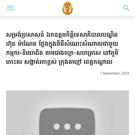
សម្រង់ប្រសាសន៍ ឯកឧត្តមកិត្តិទេសាភិបាលបណ្ឌិត
ហ៊ុន ម៉ាណែត ថ្លែងក្នុងពិធីសំណេះសំណាលជាមួយ
កម្មករ-និយោជិត តាមរោងចក្រ-សហគ្រាស នៅភូមិ
កោះគរ សង្កាត់រកាខ្ពស់ ក្រុងតាខ្មៅ ខេត្តកណ្តាល
1 September, 2023