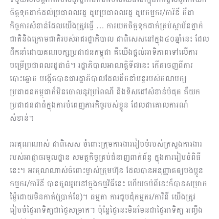
ចិត្តទុកដាក់ដល់ប្រជាពលរដ្ឋ ជួបប្រជាពលរដ្ឋ ជួបកម្មករ/ការិនី គឺជា
កិច្ចការសំខាន់ដែលយើងត្រូវធ្វើ … ការយកចិត្តទុកដាក់គ្រប់ស្ថាប័នថ្នាក់
ជាតិនិងក្រោមជាតិរបស់រាជរដ្ឋាភិបាល ជាពិសេសនៅក្នុង៤០ឆ្នាំនេះ ដែល
ដឹកនាំដោយគណបក្សប្រជាជនកម្ពុជា គឺយើងផ្ដល់អាទិភាពទៅលើការ
បម្រើប្រជាពលរដ្ឋជាធំ។ រដ្ឋាភិបាលអាណត្តិទី៧នេះ កើតចេញពីការ
បោះឆ្នោត បង្កើតបានជារដ្ឋាភិបាលដែលដឹកនាំបន្តរបស់គណបក្ស
ប្រជាជនកម្ពុជាក៏មិនចោលនូវប្រពៃណី និងទិសដៅសំខាន់បំផុត គឺយក
ប្រជាជនជាធំក្នុងការបំពេញភារកិច្ចរបស់ខ្លួន ដែលជាគោលការណ៍
សំខាន់។
អរគុណណាស់ ជាពិសេស ចំពោះក្រុមការងាររៀបចំរបស់ក្រសួងការងារ
របស់អាជ្ញាធរមូលដ្ឋាន សមត្ថកិច្ចគ្រប់ជំនាញពាក់ព័ន្ធ ក្នុងការរៀបចំពិធី
នេះ។ អរគុណណាស់ចំពោះម្ចាស់ក្រុមហ៊ុន ដែលបានអនុញ្ញាតឲ្យបងប្អូន
កម្មករ/ការិនី បានចូលរួមនៅក្នុងកម្មវិធីនេះ ហើយចប់ពីនេះក៏បានសម្រាក
ម្ង៉ៃដោយមិនកាត់(ប្រាក់ខែ)។ ធម្មតា ការជួបជុំកម្មករ/ការិនី យើងត្រូវ
រៀបចំថ្ងៃអាទិត្យជាថ្ងៃសម្រាក។ ប៉ុន្តែថ្ងៃនេះមិនមែនជាថ្ងៃអាទិត្យ អញ្ចឹង