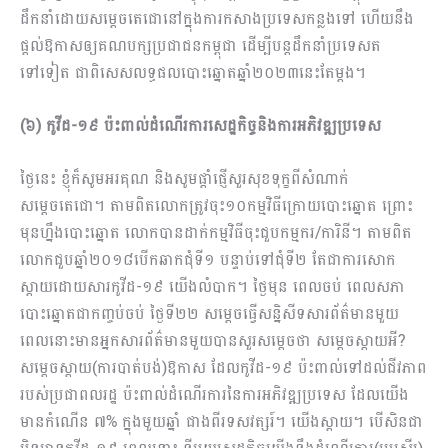
ដឹកនាំដោយសម្ដេចតេជោនៅក្នុងការកសាងប្រទេសកន្លងទៅ ហើយនឹង
ផ្ដល់ឱកាសឲ្យគណបក្សប្រជាជនកម្ពុជា ដើម្បីបន្តដឹកនាំប្រទេសត
ទៅទៀត ជាពិសេសលទ្ធផលបោះឆ្នោតឆ្នាំ២០២៣នេះតែម្ដង។
(៦) កូវីដ
-១៩ ប៉ះពាល់ដំណើរការសេដ្ឋកិច្ចនិងការអភិវឌ្ឍប្រទេស
ថ្ងៃនេះ ខ្ញុំក៏សូមអរគុណ និងសូមផ្ដាំផ្ញើសួរសុខទុក្ខពីសំណាក់
សម្ដេចតេជោ។ តាមពិតលោកត្រូវចុះ១០កម្មវិធីក្រោយបោះឆ្នោត ព្រោះ
មុនហ្នឹងបោះឆ្នោត លោកបានដាក់កម្មវិធីចុះជួបកម្មករ/ការិនី។ តាមពិត
លោកជួបឆ្នាំ២០១៨បើកឆាកជុំទី១ បន្ទាប់ទៅជុំទី២ តែជាការសោក
ស្ដាយដោយសារកូវីដ-១៩ យើងលំបាក។ ថ្ងៃមុន ពេលចប់ ពេលសភា
បោះឆ្នោតជាកញ្ចប់ចប់ ថ្ងៃទី២២ សម្ដេចធ្វើសន្និសីទសារព័ត៌មានមួយ
ពេលនោះមានអ្នកសារព័ត៌មានមួយបានសួរសម្ដេចថា សម្ដេចស្ដាយអី?
សម្ដេចស្ដាយ(ការបាត់បង់)ឱកាស ដែលកូវីដ-១៩ ប៉ះពាល់ទៅដល់ជីវភាព
របស់ប្រជាពលរដ្ឋ ប៉ះពាល់ដំណើរការនៃការអភិវឌ្ឍប្រទេស ដែលយើង
មានកំណើន ៧% ក្នុងមួយឆ្នាំ ជាងពីរទសវត្សរ៍។ យើងស្ដាយ។ បើសិនជា