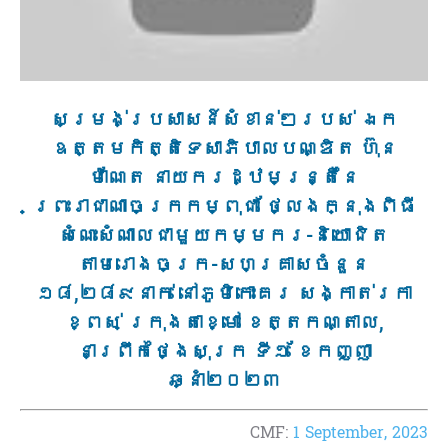
សម្រង់ប្រសាសន៍សំខាន់ៗរបស់ ឯក
ឧត្តមកិត្តិទេសាភិបាលបណ្ឌិត ហ៊ុន
ម៉ាណែត នាយករដ្ឋមន្ត្រីនៃ
ព្រះរាជាណាចក្រកម្ពុជា ថ្លែងក្នុងពិធី
សំណេះសំណាលជាមួយកម្មករ-និយោជិត
តាមរោងចក្រ-សហគ្រាសចំនួន
១៨,២៨៩នាក់ នៅភូមិកោះគរ សង្កាត់រកា
ខ្ពស់ ក្រុងតាខ្មៅ ខេត្តកណ្តាល,
នាព្រឹកថ្ងៃសុក្រ ទី១ ខែកញ្ញា
ឆ្នាំ២០២៣
CMF:
1 September, 2023