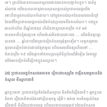
ទេ។ គ្រាន់តែមានការសោកស្ដាយដោយមានការបង្អាក់បន្ទុច។ ជាភ័ព្វ
សំណាង យើងបានធានានូវភាពសុខសាន្តរបស់ប្រជាពលរដ្ឋយើង
ទោះបីជាក្នុងការលំបាកក៏ដោយ។ នៅក្នុងការលំបាកនៃពេលវេលាដ៏ខ្មៅ
ដែលជីវិតប្រជាពលរដ្ឋរបស់យើងកំ​ពុងប្រឈមនឹងការលំបាក។ បងប្អូន
អាចចាំហើយ ពីរឆ្នាំជាងមុន បើសិនជាស្ថានភាពកូវីដ-១៩ អត់
មានមកថើបខ្ញុំអញ្ចេះទេ ហើយម៉ាស់មិនងាយដោះផង … យើងមិនជួបគ្នា
បានផង … ឆ្នាំនេះយើងគ្រោងរៀបចំបុណ្យអុំទូកទៀត។ ខេត្តកណ្ដាល
ដូចមានរៀប​ចំដាច់ដោយឡែកមួយ ហើយសមជើងឲ្យហើយទៅ …
ជំនាន់កូវីដ-១៩ យើងផ្អាកទាំងការប្រារព្ធពិធីប្រពៃណីអីទៀត តែឥឡូវ
យើងអាចរៀបចំដើម្បីបងប្អូនសប្បាយ។
(៧) ប្រជាពលរដ្ឋខំកសាងអនាគត ធ្វើការងារសុច្ចរិត បង្កើនសមត្ថភាពនិង
ចំណូល គឺស្នេហាជាតិ
អ្នកខ្លះគេថា ប្រជាជន​ខ្មែរគិតតែពីសប្បាយ មិនគិតពីរឿងជាតិ។ អ្នកខ្លះគេ
គិតថា រឿងជាតិទាល់តែទៅធ្វើបាតុ​កម្ម ធ្វើអី។ អត់ទេ ការគិតគូរធំបំផុត
រឿងជាតិ គឺរឿងប្រជាពលរដ្ឋ ហើយប្រជាពលរដ្ឋម្នាក់ៗដែលខំកសាង