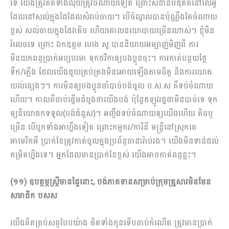
ទេ យើងត្រូវគិតទាំងលុយត្រូវចំ​ណាយទៀត ព្រោះសំខាន់បំផុតគឺនៅលើអ្វី
ដែលនៅ​សល់​ក្នុងដៃដែលសំរាប់ចាយ។ បើចំណូលបានប៉ុណ្ណឹងតែចំណាយ
ខ្ពស់ សល់ចាយក្នុងដៃវាតិច ហើយគោលនយោបាយច្រើនណាស់។ ខ្ញុំមិន
រំលេចទេ ព្រោះ ឯកឧត្តម ហេង សួ បាននិយាយអម្បាញ់មិញពី ការ​
មិនយកពន្ធប្រាក់អប្បបរមា ទុកថវិកាឲ្យបងប្អូនចុះ។ ​ការកាត់បន្ថ​យថ្លៃ
ទឹក/ភ្លើង ដែលយើងជួយគ្រប់គ្រងមិនអោយឡើងតាមចិត្ត និងការយោគ
យល់ផ្សេងៗ។ ការមិនឲ្យបងប្អូនចាំបាច់បង់ចូល ប.ស.ស គឺទប់ចំណាយ
ហើយ។ កាលពីចាប់ផ្ដើមដំបូងថាយើងបង់ ប៉ុន្ដែឥឡូវរដ្ឋថាមិនបាច់ទេ ទុក
ឲ្យនិយោជកទទួល(បង់ជំនួស)។ អញ្ចឹងទប់ចំណាយឲ្យយើងហើយ តិចឬ
ច្រើន បើបូកទាំងអាហ្នឹងទៀត ព្រោះកម្មករ/ការិនី មន្ដ្រីនៅស្រុកគេ
អាមេរិកអី ប្រាក់ខែត្រូវកាត់ចូលក្នុងប្រព័ន្ធធានារ៉ាប់រង។ យើងមិនទាន់ដល់​
កម្រិតហ្នឹងទេ។ អ្នកដែលមានប្រាក់ខែខ្ពស់ យើងអាចកាត់ពន្ធខ្លះ។
(១១) ឧបត្ថម្ភស្រ្តីមានផ្ទៃពោះ, បង់ភាគទានសម្រាប់ក្រុមគ្រួសារមិនមែន
សមាជិក បសស
យើងគិតគ្រប់​សព្វបែបយ៉ាង គិតទាំងកូនទើបចាប់កំណើត ​ត្រូវ​មានប្រាក់