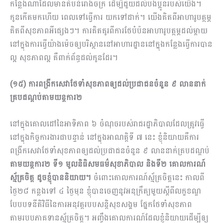
កន្លែងណាដែលមានតំបន់រោងចក្រ ដើម្បីជួយដល់បងប្អូនរបស់យើង។
កូនកើតមកហើយ ពេលទៅធ្វើការ យកទៅដាក់។ យើងគិតពីអាហារូបត្ថម្ភ
គិតពីសុខភាពអីផ្សេងៗ។ ការគិតគូរពីការថែបំប៉នអាហារូបត្ថម្ភដល់ម្ដាយ
នៅក្នុងការធ្វើយ៉ាងម៉េចឲ្យបរិស្ថាននៅអាហារដ្ឋាននៅក្នុងកន្លែងធ្វើការបាន
ល្អ សុខភាពល្អ គឺពាក់ព័ន្ធដល់កូនដែរ។ ​
(១៥) ការពង្រីកសេវាថែទាំសុខភាពឲ្យដល់ប្រជាជនចំនួន ៩ លាននាក់
គ្របដណ្តប់តាមយន្តការ​​២
នៅក្នុងគោលដៅនៃអាទិភាព ៦ ចំណុចរបស់រាជរដ្ឋាភិបាលដែលត្រូវធ្វើ
នៅក្នុងកិច្ចការងារជាបន្ទាន់ នៅក្នុងអាណត្តិទី ៧ នេះ ខ្ញុំនិយាយគឺការ
ពង្រីកសេវាថែទាំសុខភាពឲ្យដល់ប្រជាជនចំនួន ៩ លាននាក់គ្របដណ្តប់
តាមយន្តការ​​២ ទី១ មូលនិធិសមធម៌សុខាភិបាល និងទី២ គោលការណ៍
ស្ម័គ្រចិត្ត ដូចខ្ញុំបាននិយាយ។
ចំពោះគោលការណ៍ស្ម័គ្រចិត្តនេះ កាលពី
ថ្ងៃ២៨ កន្លងទៅ ៤ ថ្ងៃមុន ខ្ញុំបានចេញនូវអនុក្រឹត្យមួយស្តីពីលក្ខខណ្ឌ
បែបបទនីតិវិធីនៃការអនុវត្តរបបសន្តិសុខសង្គម ផ្នែកថែទាំសុខភាព
តាមរបបភាគទានស្ម័គ្រចិត្ត។ អញ្ចឹងគោលការណ៍ដែលខ្ញុំនិយាយដើម្បីឲ្យ