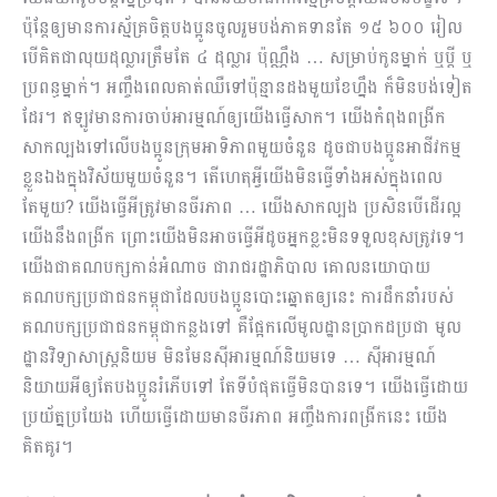
ប៉ុន្ដែឲ្យមានការស្ម័គ្រចិត្តបងប្អូនចូលរួមបង់​ភាគ​ទានតែ ១៥ ៦០០ រៀល
បើគិតជាលុយដុល្លារត្រឹមតែ ៤ ដុល្លារ ប៉ុណ្ណឹង … សម្រាប់កូនម្នាក់ ឬប្ដី ឬ
ប្រពន្ធម្នាក់។ អញ្ចឹងពេលគាត់ឈឺទៅប៉ុន្មានដងមួយខែហ្នឹង ក៏មិនបង់ទៀត
ដែរ។ ឥឡូវមានការចាប់អារម្មណ៍ឲ្យយើងធ្វើសាក។ យើងកំពុងពង្រីក​
សាកល្បងទៅលើបងប្អូនក្រុមអាទិភាពមួយចំនួន ដូចជាបងប្អូនអាជីវកម្ម
ខ្លួនឯងក្នុងវិស័យមួយចំនួន។ តើហេតុអ្វីយើងមិនធ្វើទាំងអស់ក្នុងពេល
តែមួយ? យើងធ្វើអីត្រូវមានចីរភាព … យើងសាកល្បង ប្រសិនបើដើរល្អ
យើងនឹងពង្រីក ព្រោះយើងមិនអាចធ្វើអីដូចអ្នកខ្លះមិនទទួលខុសត្រូវ​ទេ។
យើងជាគណបក្សកាន់អំណាច ជារាជរដ្ឋាភិបាល គោលនយោបាយ
គណបក្សប្រជាជនកម្ពុជាដែលបងប្អូនបោះឆ្នោតឲ្យនេះ ការដឹកនាំរបស់
គណបក្ស​ប្រជាជនកម្ពុជាកន្លងទៅ គឺផ្អែកលើមូលដ្ឋានប្រាកដប្រជា មូល
ដ្ឋានវិទ្យាសាស្រ្តនិយម មិនមែនស៊ីអារម្មណ៍និយមទេ … ស៊ីអារ​ម្មណ៍
និយាយអីឲ្យតែបងប្អូនរំភើបទៅ តែទីបំផុតធ្វើមិនបានទេ។ យើងធ្វើដោយ
ប្រយ័ត្នប្រយែង ហើយធ្វើដោយមានចីរភាព អញ្ចឹងការពង្រីកនេះ យើង
គិតគូរ។