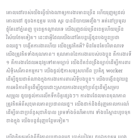
គោលដៅរបស់យើងធ្វើយ៉ាងណាឲ្យការងារមានច្រើន ហើយរុញឲ្យដល់
គោលដៅ ដូចឯកឧត្តម ហេង សួរ បាននិយាយអញ្ចឹង។ អត់នៅប្រមូល
ផ្ដុំតែនៅភ្នំពេញ ឬខេត្តកណ្ដាលទេ យើងរុញដល់ច្រើនខេត្តហើយច្រើន
វិស័យថែមទៀត។ នេះជាអ្វីដែលយើងនៅតែបន្ដ​ធ្វើ​ជូនបងប្អូនប្រជា
ពលរដ្ឋ។ បង្កើតការងារហើយ យើងត្រូវគិតអី?​ មិនមែនតែបរិមាណទេ
យើងត្រូវគិតទាំងគុណភាព។ គុណភាពនៃការងាររបស់បងប្អូន គឺការងារទី
១ គឺការងារដែលអនុវត្ដទៅតាមច្បាប់ យើងខិតខំពង្រឹងច្បាប់ដើម្បីការពារ
សិទ្ធិ​សេរីភាពកម្មករ។ យើងផ្ដល់ឱកាសឲ្យសហ​ជីព ប្រតិភូ worker
ដើម្បីជួយជាតំណាងក្នុងការងារការពារសិទ្ធិបងប្អូន។ យើងបង្កើននូវយន្ដ
ការអធិការកិច្ចដើម្បីជួយដោះស្រាយការងារក្រៅប្រព័ន្ធដើម្បីសម្រប
សម្រួល ជួយផ្ដល់ការលើកទឹកចិត្តផ្សេងៗ។ ការងារដែលមានគុណភាព
ត្រូវគិតអំពីសុខុមាលភាពប្រជាពលរដ្ឋ។ យើងដាក់និងជំរុញគោលការណ៍
ដើម្បីធានាប្រព័ន្ធសុខាភិបាល ព្រមទាំងចំណីអាហារ ទាំងបរិស្ថានហូបចុក
ខាងក្នុង យើងបន្ដជំរុញបន្ថែមទៀត។
យើងគិតគូរតាំងពីជីវភាពប្រជាពលរដ្ឋ​ ប្រាក់បៀវត្ស ដូចឯកឧត្តម ហេង