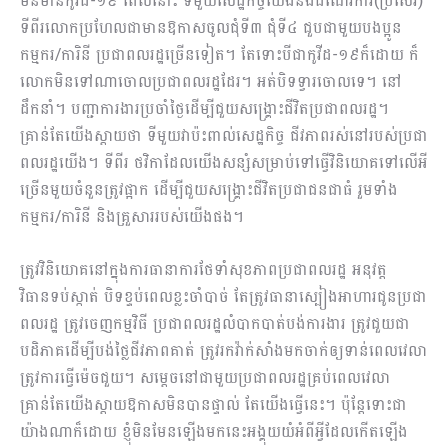
មិនមានកូវីដ-១៩ ពេលនោះ ទីមួយសេដ្ឋកិច្ចយើងនឹងដំណើរការ(ប្រសើរ)
ទីពីរលោកប្រហែលជាមានឱកាសចូលជុំទី៣ ជុំទី៤ ជួបជាមួយបងប្អូន
កម្មករ/ការិនី ប្រជាពលរដ្ឋច្រើនទៀត។ តែទោះបីជាកូវីដ-១៩ក៏ដោយ ក៏
លោកមិនទៅណាចោលប្រជាពលរដ្ឋដែរ។ អត់បិទទ្វារចោលទេ។ នៅ
ដឹកនាំ។ បញ្ជាការងារប្រចាំថ្ងៃដើម្បីជួយសង្រ្គោះជីវិតប្រជាពលរដ្ឋ។
គ្រាន់តែយើងស្ដាយថា ទីមួយវាប៉ះពាល់សេដ្ឋកិច្ច ជីវភាពរស់នៅរបស់ប្រជា
ពលរដ្ឋយើង។ ទីពីរ ថវិកាដែលយើងសន្សំសម្រាប់ទៅធ្វើវិនិយោគទៅលើអី
ច្រើនមួយចំនួនត្រូវផ្អាក ដើម្បីជួយសង្រ្គោះជីវិតប្រជាជនជាធំ រួមទាំង
កម្មករ/ការិនី និងគ្រួសាររបស់យើងផង។
ត្រូវវិនិយោគនៅក្នុងការធានាការថែទាំសុខភាពប្រជាពលរដ្ឋ អនុវត្ត
វិធានទប់ស្កាត់ បិទខ្ទប់ពេលខ្លះចាំបាច់ តែត្រូវធានាស្បៀងអាហារជូនប្រជា
ពលរដ្ឋ ត្រូវចេញកម្មវិធី ប្រជាពលរដ្ឋលំបាកបាត់បង់ការងារ ត្រូវជួយជា
បដិភាគដើម្បីបង់ថ្លៃជីវភាពគាត់ ត្រូវរកវ៉ាក់សាំងមកចាក់ឲ្យទាន់ពេលវេលា
ត្រូវការធ្វើម៉េចជួយ។ សម្ដេចនៅជាមួយប្រជាពលរដ្ឋគ្រប់ពេលវេលា
គ្រាន់តែយើងស្ដាយឱកាសមិនបានផ្ទាល់ តែយើងធ្វើនេះ។ ប៉ុន្តែទោះជា
យ៉ាងណាក៏ដោយ ខ្ញុំមិនមែនឡើងមកនេះអង្គុយយំអំពីអ្វីដែលកើតឡើង