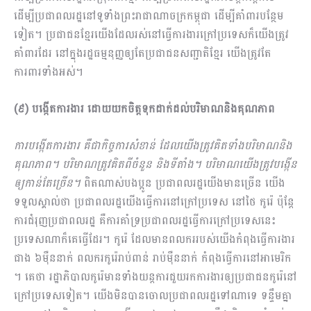
ដើម្បីប្រជាពលរដ្ឋនៅទូទាំងព្រះរាជាណាចក្រកម្ពុជា ដើម្បីគាំពារបន្ថែម
ទៀត។ ប្រជាជនខ្មែរយើងដែលរស់នៅធ្វើការងារក្រៅប្រទេស​ក៏យើងត្រូវ
គាំពារដែរ នៅក្នុងរដ្ឋធម្មនុញ្ញឲ្យតែប្រជាជនសញ្ជាតិខ្មែរ យើងត្រូវតែ
ការពារទាំងអស់។
(៩) បង្កើតការងារ ដោយយកចិត្តទុកដាក់ដល់បរិមាណនិងគុណភាព
ការបង្កើតការងារ ​គឺ​ជាកិច្ចការសំខាន់ ដែលយើងត្រូវគិតទាំងបរិមាណនិង
គុណភាព។ បរិមាណត្រូវគិតពីចំនួន និងទីតាំង។ បរិមាណ​យើងត្រូវបង្កើន
ឲ្យកាន់តែច្រើន។
ពិតណាស់បងប្អូន​ ប្រជាពលរដ្ឋយើងមានច្រើន យើង
ទទួលស្គាល់ថា​ ប្រជាពលរដ្ឋយើងធ្វើការនៅក្រៅប្រទេស នៅថៃ កូរ៉េ ប៉ុន្ដែ
ការជំរុញប្រជាពលរដ្ឋ គឺការគាំទ្រប្រ​ជា​ពលរដ្ឋធ្វើការ​ក្រៅ​ប្រទេសនេះ
ប្រទេសណាក៏គេធ្វើដែរ។ កូរ៉េ ដែលមានពលកររបស់យើងកំពុងធ្វើការងារ
ជាង ៦ម៉ឺននាក់​ ពលករកូរ៉េរាប់ពាន់ រាប់ម៉ឺននាក់ កំពុងធ្វើការនៅអាមេរិក​
។ គេថា រដ្ឋាភិបាលកូរ៉េមានទាំងយន្ដការជួយរកការងារឲ្យប្រជាជន​កូរ៉េនៅ
ក្រៅប្រទេសទៀត។ យើងមិនបានចោលប្រជាពលរដ្ឋទៅណាទេ ទន្ទឹមគ្នា