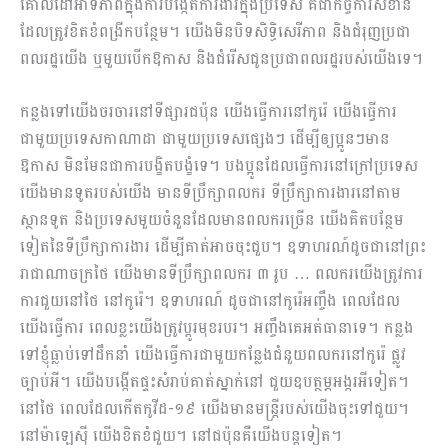
គោលដៅអាទិភាព​ក្នុងការបង្កើតការងារក្នុងប្រទេស គឺជាកិច្ចការសំខាន់
ដែលត្រូវខិតខំពង្រីកបន្ថែម។ យើងមិន​បិទ​សិទ្ធិ​សេរីភាព និងជំរុញប្រជា
ពលរដ្ឋយើង ឬមួយបើកឱកាស និងជំរើសជូនប្រជាពលរដ្ឋរបស់យើងទេ។
កន្លងទៅយើង​ចរចារនៅទីផ្សារជប៉ុន យើងធ្វើការនៅកូរ៉េ យើងធ្វើការ
ជាមួយប្រទេសកាណាដា ជាមួយប្រទេសផ្សេងៗ ដើម្បីឲ្យប្អូនៗមាន​
ឱកាស​ មិនមែនជាការបង្ខិតបង្ខំទេ។ បងប្អូនដែលធ្វើការនៅក្រៅប្រទេស
យើងមានទូតរបស់យើង មានទីប្រឹក្សាពលករ ទីប្រឹក្សាការងារនៅតាម
ស្ថានទូត និងប្រទេសមួយចំនួនដែលមានពលករច្រើន យើងគិតបន្ថែម
ទៀតនៃទីប្រឹក្សា​ការងារ​ ដើម្បីគាត់អាចចុះជួប។ ឧទាហរណ៍ដូចជានៅព្រះ
រាជាណាចក្រថៃ យើងមានទីប្រឹក្សាពលករ ៣ រូប … ពលករយើងត្រូវការ
ការជួយនៅថៃ នៅកូរ៉េ។ ឧទាហរណ៍ ដូចជានៅកូរ៉េអញ្ចឹង ពេលដែល
យើងធ្វើការ ពេលខ្លះយើងត្រូវប្ដូរមុខរបរ។ អញ្ចឹងគេអត់ធានាទេ។ កន្លង
ទៅខ្ញុំធ្លាប់ទៅដឹកនាំ យើងធ្វើការជាមួយកន្លែងជំនួយពលករនៅកូរ៉េ ផ្លូវ
ច្បាប់អី។ យើងបង្កើតផ្ទះសំរាប់គាត់ស្នាក់នៅ ជួយឧបត្ថម្ភអង្ករអីទៀត។
នៅថៃ ពេលដែលកើតកូវីដ-១៩ យើងមានមន្ដ្រីរបស់យើងចុះទៅជួយ។
នៅម៉ាឡេស៊ី យើងខិតខំជួយ។ នៅជប៉ុនគឺយើងបន្តទៀត។