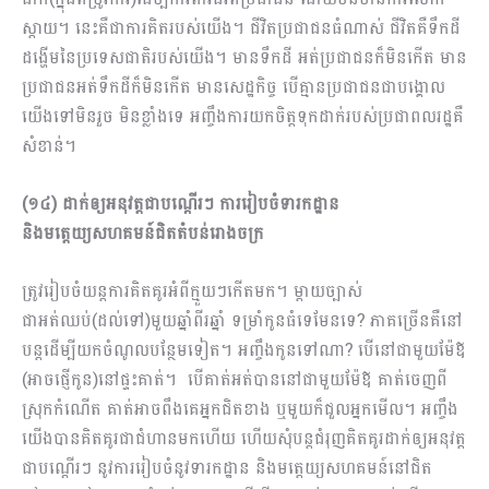
ស្តាយ។ នេះគឺជាការគិតរបស់យើង។ ជីវិតប្រជាជនធំណាស់ ជីវិតគឺទឹកដី
ដង្ហើមនៃប្រទេសជាតិរបស់យើង។ មានទឹកដី អត់ប្រជាជនក៏មិនកើត មាន
ប្រជាជនអត់ទឹកដីក៏មិនកើត មានសេដ្ឋកិច្ច បើគ្មានប្រជាជនជាបង្គោល
យើងទៅមិនរួច មិនខ្លាំងទេ អញ្ចឹងការយកចិត្តទុកដាក់របស់ប្រជាពលរដ្ឋគឺ
សំខាន់។
(១៤) ដាក់ឲ្យអនុវត្តជាបណ្តើរៗ ការរៀបចំទារកដ្ឋាន
និងមតេ្តយ្យសហគមន៍ជិតតំបន់រោងចក្រ
ត្រូវរៀបចំយន្តការគិតគូរអំពីក្មួយៗកើតមក។ ម្តាយច្បាស់
ជាអត់ឈប់(ដល់ទៅ)មួយឆ្នាំពីរឆ្នាំ ទម្រាំកូនធំទេមែនទេ? ភាគច្រើនគឺនៅ
បន្តដើម្បីយកចំណូលបន្ថែមទៀត។ អញ្ចឹងកូនទៅណា? បើនៅជាមួយម៉ែឪ
(អាចផ្ញើកូន)នៅផ្ទះគាត់។ បើគាត់អត់បាននៅជាមួយម៉ែឪ គាត់ចេញពី
ស្រុកកំណើត គាត់អាចពឹងគេអ្នកជិតខាង ឬមួយក៏ជួលអ្នកមើល។ អញ្ចឹង
យើងបានគិតគូរជាជំហានមកហើយ ហើយសុំបន្តជំរុញគិតគូរដាក់ឲ្យអនុវត្ត
ជាបណ្ដើរ​ៗ នូវការរៀបចំនូវទារកដ្ឋាន និងមតេ្តយ្យសហគមន៍នៅជិត