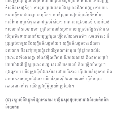
យើងត្រូវ​ធ្វើ​បន្ដទៅទៀត គឺជួយពង្រឹងសេដ្ឋកិច្ចជាតិ តាមរយៈការជម្រុញ
កំណើនសេដ្ឋកិច្ច។ ការជួយប្រជាជនយើង​ឲ្យ​មានជីវភាព(ល្អ) តាមរយៈ
ការបង្កើតការងារឲ្យបានច្រើន។ ការជំរុញការរៀបចំប្រព័ន្ធដឹកនាំឲ្យ
កាន់តែមានប្រសិទ្ធភាពនៅគ្រប់វិស័យ។ ការធានានូវសមធម៌ បានន័យថា
ផលលាភដែលបានមក ត្រូវចែកដល់ដៃប្រជាពលរដ្ឋ​គ្រប់​កន្លែងទាំងអស់
បើអ្នកមិនទាន់ជោគជ័យរដ្ឋត្រូវជួយ ហ្នឹងហើយសមធម៌។ សមធម៌នេះ ក៏
ត្រូវភ្ជាប់ជាមួយនឹងយុត្ដិធម៌សង្គមដែរ។ យុត្ដិធម៌សង្គមបានន័យថា
ផលលាភ មិននៅប្រមូលផ្ដុំនៅលើអ្នកណាតែមួយ ប៉ុន្ដែចែកដល់​ដៃ
ប្រជាជនទាំងអស់គ្នា ទាំងសិទ្ធិសេរីភាព ជីវភាពរស់នៅ និងឱកាសគ្រប់
បែបយ៉ាងដើម្បីឲ្យប្រជាពលរដ្ឋ នេះហើយសមធម៌ និងយុត្ដិធម៌សង្គម។​
ចុងក្រោយ​ យើងត្រូវធ្វើទាំងអស់នេះដោយចីរភាព ធ្វើដោយនិរន្ដរភាព មិន
អាច​មកសន្យាមួយថ្ងៃនេះ ហើយស្អែកឡើងរលាយរលត់ ធ្វើមិនបាន
រត់ចោល អត់ទេ យើងត្រូវធ្វើអ្វីប្រយ័ត្នប្រយែង។
(៨) រក្សាលំនឹងក្នុងទីផ្សារការងារ បង្កើតសុខដុមរមនារវាងនិយោជិតនិង
និយោជក