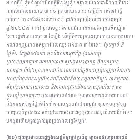
អាណត្តិថ្មី ខ្ញុំចង់ស្តាប់មើលធ្វើអីខ្លះឲ្យខ្ញុំ? អង្កាល់ឃោសនានិយាយពិរោះ
ណាស់គោលនយោបាយ តិចក្រោយឃោសនាអត់ធ្វើអី។ អត់ទេ! ធ្វើ
ហើយ។ មានកន្លែងខ្លះគឺធ្វើបន្ទាន់ ត្រូវធ្វើឲ្យលឿនទៀត ធ្វើមិនឲ្យចាំ
ឆ្នាំ២០២៤ទេ។ នៅប្រទេសខ្លះ គេហៅដំណាក់កាលនៃក្រេបទឹកឃ្មុំ ៣
ខែ។ រដ្ឋាភិបាលយក ៣ ខែហ្នឹង ដើម្បីគិតគូរក្របខណ្ឌគោលនយោបាយ។
គណបក្សប្រជាជនកម្ពុជាដែលឈ្នះ អត់មាន ៣ ខែទេ។
ថ្ងៃបន្ទាប់ គឺ
ថ្ងៃទី១ តែម្តងនៅសភា មុននឹងសភាទុកចិត្ត (គណបក្ស
ប្រជាជន)ចេញគោលនយោបាយ ឲ្យអង្គសភាបានឮ និងជូនប្រជា
ពលរដ្ឋ។ ពីរថ្ងៃក្រោយមកដាក់គោលការណ៍ក្នុងការប្រជុំចេញអាទិភាព។
មកដល់ពេលនេះរដ្ឋាភិបាលកើតទើបនឹងបានមួយអាទិត្យ។ បានមួយអា
ទិត្យតែគោលនយោ​បាយ និងការអនុវត្តយើងបានចេញហើយ។ បង
ប្អូនជឿទុកចិត្តចុះ។
​ រាជរដ្ឋាភិបាលដែលទទួលការទុកចិត្តពីប្រជាពលរដ្ឋ
និងការទុកចិត្តពីថ្នាក់ដឹកនាំគណបក្សប្រជាជនកម្ពុជា ឲ្យមកបន្តនូវបុព្វ
ហេតុបម្រើប្រជាជន អត់នៅដេកអេះពោះឲ្យប្រជាពលរដ្ឋលំបាករង់ចាំទេ។
មកជួបហើយផ្ដល់ផ្ទាល់ជូនប្រជាពលរដ្ឋតែម្ដង។
(២០) ជួយប្រជាពលរដ្ឋក្នុងសេដ្ឋកិច្ចក្រៅប្រព័ន្ធ ឲ្យបានផលប្រយោជន៍