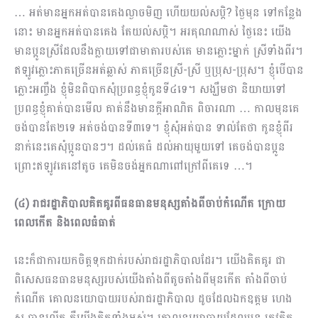
… អត់មានអ្នកអត់បានគេងល្ងាចមិញ ហើយយល់សប្តិ? ថ្ងៃមុន ទៅកន្លែង
នោះ មានអ្នកអត់បានគេង តែយល់សប្តិ។ អរគុណណាស់ ថ្ងៃនេះ យើង
មានប្អូនស្រីដែលនឹងក្លាយទៅជាមាតារបស់គេ មានភ្លោះម្នាក់ ស្រីទាំងពីរ។
ឥឡូវភ្លោះភាគច្រើនអត់ឆ្លាស់ ភាគច្រើនស្រី-ស្រី ឬប្រុស-ប្រុស។ ខ្ញុំបើបាន
ភ្លោះអញ្ចឹង ខ្ញុំមិនពិបាកសុំប្រពន្ធខ្ញុំកូនទី៤ទេ។ សង្ឃឹមថា និយាយទៅ
ប្រពន្ធខ្ញុំគាត់បានមើល គាត់នឹងមានក្ដីអាណិត ពិចារណា … កាលមុនគេ
ចង់បានតែ២ទេ អត់ចង់បានទី៣ទេ។ ខ្ញុំសុំអត់បាន ទាល់តែថា កូនខ្ញុំពីរ
នាក់នេះគេសុំប្អូនបានៗ។ ដល់គេធំ ដល់អាយុមួយទៅ គេចង់បានប្អូន
ព្រោះឥឡូវគេនៅតូច គេមិនចង់អ្នកណាពៅក្រៅពីគេទេ …។
(៤) រាជរដ្ឋាភិបាលគិតគូរពីធនធានមនុស្សតាំងពីចាប់កំណើត ក្រោយ
ពេលកើត និងពេលធំធាត់
នេះក៏ជាការយកចិត្តទុកដាក់របស់រាជរដ្ឋាភិបាលដែរ។ យើងគិតគូរ ជា
ពិសេសធនធានមនុស្សរបស់យើងតាំងពីតូចតាំងពីមុនកើត តាំងពីចាប់
កំណើត គោលនយោបាយរបស់រាជរដ្ឋាភិបាល ដូចដែលឯកឧត្ដម ហេង
សួ បានលើក គឺយើងគិតទាំងអស់។ គោលនយោបាយដែលបន្ត ត្រូវគិត