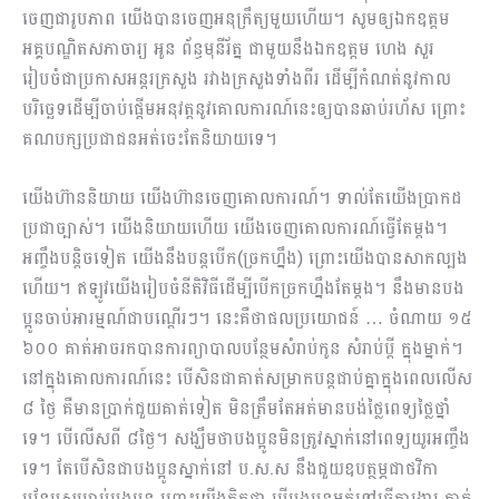
ចេញជារូបភាព យើងបានចេញអនុក្រឹត្យមួយហើយ។ សូមឲ្យឯកឧត្តម
អគ្គបណ្ឌិតសភាចារ្យ អូន ព័ន្ធមុនីរ័ត្ន ជាមួយនឹងឯកឧត្តម ហេង សួរ
រៀបចំជាប្រកាសអន្តរក្រសួង រវាងក្រសួងទាំងពីរ ដើម្បីកំណត់នូវកាល
បរិច្ឆេទដើម្បីចាប់ផ្តើមអនុវត្តនូវគោលការណ៍នេះឲ្យបានឆាប់រហ័ស ព្រោះ
គណបក្សប្រជាជនអត់ចេះតែនិយាយទេ។
យើងហ៊ាននិយាយ យើងហ៊ានចេញគោលការណ៍។ ទាល់តែយើងប្រាកដ
ប្រជាច្បាស់។ យើងនិយាយហើយ យើងចេញគោលការណ៍ធ្វើតែម្តង។
អញ្ចឹងបន្តិចទៀត យើងនឹងបន្តបើក(ច្រកហ្នឹង) ព្រោះយើងបានសាកល្បង
ហើយ។ ឥឡូវយើងរៀបចំនីតិវិធីដើម្បីបើកច្រកហ្នឹងតែម្តង។ នឹងមានបង
ប្អូនចាប់អារម្មណ៍ជាបណ្តើរៗ។ នេះគឺថាផលប្រយោជន៍ … ចំណាយ ១៥
៦០០ គាត់អាចរកបានការព្យាបាលបន្ថែមសំរាប់កូន សំរាប់ប្តី ក្នុងម្នាក់។
នៅក្នុងគោលការណ៍នេះ បើសិនជាគាត់សម្រាកបន្តជាប់គ្នាក្នុងពេលលើស
៨ ថ្ងៃ គឺមានប្រាក់ជួយគាត់ទៀត មិនត្រឹមតែអត់មានបង់ថ្លៃពេទ្យថ្លៃថ្នាំ
ទេ។ បើលើសពី ៨ថ្ងៃ។ សង្ឃឹមថាបងប្អូនមិនត្រូវស្នាក់នៅពេទ្យយូរអញ្ចឹង
ទេ។ តែបើសិនជាបងប្អូនស្នាក់នៅ ប.ស.ស នឹងជួយឧបត្ថម្ភជាថវិកា
បន្ថែមសម្រាប់បងប្អូន ព្រោះយើងគិតថា បើបងប្អូនអត់ទៅធ្វើការងារ គាត់