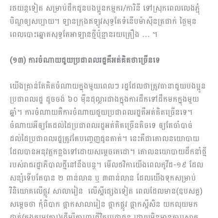
រថយន្តទៀត សម្រាប់ដឹកជូនបងប្អូនកម្មករ/ការិនី ទៅស្រុកពេលលេងភ្ជុំ
បិណ្ឌឲ្យសប្បាយ។ ឡានក្រុងឥឡូវសុទ្ធតែទំនើបម៉ាស៊ីនត្រជាក់ ថ្ងៃមុន
ពេលបោះឆ្នោតសុទ្ធតែអាឡានថ្មីប៉ុន្មានរយគ្រឿង … ។
(១៣) ការចំណាយជួយប្រជាពលរដ្ឋគឺអត់គិតថាច្រើនទេ
យើងគ្រាន់តែគិតចំណាយក្នុងមួយពេលៗ រដ្ឋដែលថាត្រូវធានាជួយបងប្អូន
ប្រជាពលរដ្ឋ ដូចចង់ ៦០ ម៉ឺនដុល្លារជាងក្នុងការដឹកទៅដឹកមកក្នុងមួយ
ឆ្នាំ។ ការចំណាយគឺការចំណាយជួយប្រជាពលរដ្ឋគឺអត់គិតច្រើនទេ។
ចំណាយអីឲ្យតែដល់ដៃប្រជាពលរដ្ឋអត់គិតច្រើនតិចទេ ឲ្យតែចាំបាច់
ដល់ដៃប្រជាពលរដ្ឋត្រូវតែបញ្ចេញជូនគាត់។ នេះគឺជាគោលនយោបាយ
ដែលបានអនុវត្តកន្លងទៅដោយសម្តេចតេជោ។ គោលនយោបាយដឹកនាំថ្មី
របស់រាជរដ្ឋាភិបាលថ្មីនៅនឹងបន្ត។ មើលថវិកាយើងពេលកូវីដ-១៩ ដែល
សន្សំទើបតែបាន ២ ពាន់លាន ឬ ៣ពាន់លាន ដែលយើងទុកសម្រាប់
វិនិយោគលើផ្លូវ សាលារៀន លើស្អីផ្សេងទៀត ពេលដែលមាន(ឧបសគ្គ)
សម្តេចថា កុំពិបាក ផ្អាកសាលារៀន ផ្អាកផ្លូវ ផ្អាកស្អីសិន យកលុយមក
ដាក់(ក្នុងតម្រូវការ)ដើម្បីការពារជីវិតប្រជាជន ដោយមិនមានការសោក