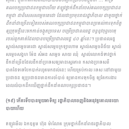
គណបក្សប្រជាជនកម្ពុជាហើយ ឥឡូវថ្នាក់ដឹកនាំរបស់គណបក្សប្រជាជន
កម្ពុជា ជាពិសេសសម្តេចតេជោ ដែលជាប្រមុខរាជរដ្ឋាភិបាល ជាមួយថ្នាក់
ដឹកនាំជាច្រើនទៀតរបស់គណបក្សប្រជាជនកម្ពុជាបានប្រគល់ការទុកចិត្ត
ឲ្យក្រុមថ្មីនេះមកកាន់ចង្កូតប្រទេស បម្រើប្រជាពលរដ្ឋ បន្តនូវបុព្វហេតុ
របស់ពួកគាត់ដែលបានបម្រើប្រជាពលរដ្ឋ ៤០ ឆ្នាំនេះ។
ប្រជាពលរដ្ឋ
ស្គាល់សម្តេចតេជោ ស្គាល់សម្តេចក្រឡាហោម ស្គាល់សម្តេចពិជ័យ ស្គាល់
សម្តេចសង្គហ ម៉ែន សំអន សម្តេច សាយ ឈុំ ស្គាល់លោកជំទាវថ្នាក់
ដឹកនាំច្រើនដែលដឹកនាំប្រទេសឲ្យមានស្ថេរភាព កសាងប្រទេសពី
បាតដៃទទេបែកបាក់រហូតមកដល់នេះ ហើយគ្រប់កាលៈទេសៈនៅជាមួយ
ប្រជាជន ឲ្យប្រជាជនមានការចាំបាច់ ឲ្យមានការទុកចិត្ត ឲ្យតែការងារ
ពេលលំបាកនឹកឃើញថ្នាក់ដឹកនាំគណបក្សប្រជាជន។
(១៩) កើតទើបបានមួយអាទិត្យ រដ្ឋាភិបាលចេញនិងអនុវត្តគោលនយោ​
បាយហើយ
ឥឡូវមើល ឯកឧត្តម ហ៊ុន​ ម៉ាណែត ក្រុមថ្នាក់ដឹកនាំរាជរដ្ឋាភិបាល