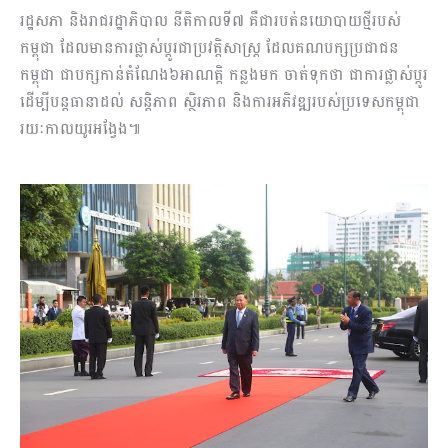
រដ្ឋសភា និងរាជរដ្ឋាភិបាល នីតិកាលទី៧ គឺជារបត់នយោបាយថ្មីរបស់
កម្ពុជា ដែលមានការផ្លាស់ប្តូរជាប្រវត្តិសាស្ត្រ ដែលគណបក្សប្រជាជន
កម្ពុជា ជាបក្សកាន់តំណែង៦អាណត្តិ កន្លងមក ចាត់ទុកថា ជាការផ្លាស់ប្តូរ
ដើម្បីបន្តធានាដល់ សន្តិភាព ស្ថិរភាព និងការអភិវឌ្ឍរបស់ប្រទេសកម្ពុជា
រយៈកាលយូរអង្វែង៕