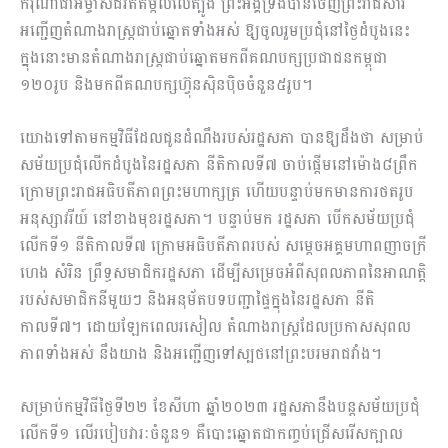
ករុណាជាអម្ចាស់ជីវិតតម្កល់លើត្បូង ព្រះអង្គទ្រង់បានចេញព្រះរាជសារ
អញ្ជើញតំណាងរាស្ត្រជាប់ឆ្នោតទាំងអស់ ឱ្យចូលរួមប្រជុំនៅថ្ងៃដំបូងនេះ
ក្នុងនោះមានតំណាងរាស្ត្រជាប់ឆ្នោតមកពីគណបក្សប្រជាជនកម្ពុជា​
១២០រូប និងមកពីគណបក្សហ៊្វុនស៊ិនប៉ិចចំនួន៥រូប។
យោងទៅតាមកម្មវិធីដែលជូនដំណឹងរបស់រដ្ឋសភា បានឱ្យដឹងថា សម្រាប់
សម័យប្រជុំលើកដំបូងនៃរដ្ឋសភា នីតិកាលទី៧ ចាប់ផ្តើមនៅម៉ោង៨ព្រឹក
ក្រោមព្រះរាជអធិបតីភាពព្រះមហាក្សត្រ ហើយបន្ទាប់មកមានការថតរូប
អនុស្សាវរីយ៍ នៅខាងមុខរដ្ឋសភា។ បន្ទាប់មក រដ្ឋសភា បើកសម័យប្រជុំ
លើកទី១ នីតិកាលទី៧ ក្រោមអធិបតីភាពរបស់ សម្តេចអគ្គមហាពញាចក្រី
ហេង សំរិន ព្រឹទ្ធសមាជិករដ្ឋសភា ដើម្បីសម្រេចអំពីសុពលភាពនៃអាណត្តិ
របស់សមាជិកនីមួយៗ និងអនុម័តបទបញ្ជាផ្ទៃក្នុងនៃរដ្ឋសភា នីតិ
កាលទី៧។ ដោយឡែកពេលរសៀល តំណាងរាស្ត្រដែលប្រកាសសុពល
ភាពទាំងអស់ នឹងយាង និងអញ្ជើញទៅស្បថនៅព្រះបរមរាជវាំង។
សម្រាប់កម្មវិធីថ្ងៃទី២២ ខែសីហា ឆ្នាំ២០២៣ រដ្ឋសភានឹងបន្តសម័យប្រជុំ
លើកទី១ លើរបៀបវារៈចំនួន១ គឺបោះឆ្នោតជាកញ្ចប់ជ្រើសរើសក្បាល