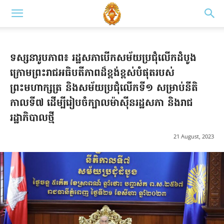
ទស្សនារូបភាព៖ រដ្ឋសភាបើកសម័យប្រជុំលើកដំបូង
ក្រោមព្រះរាជអធិបតីភាពដ៏ខ្ពង់ខ្ពស់បំផុតរបស់
ព្រះមហាក្សត្រ និងសម័យប្រជុំលើកទី១ សម្រាប់នីតិ
កាលទី៧ ដើម្បីរៀបចំក្បាលម៉ាស៊ីនរដ្ឋសភា និងរាជ
រដ្ឋាភិបាលថ្មី
21 August, 2023