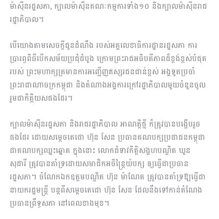
ម៉ាស៊ីនរដ្ឋសភា, ក្បាលម៉ាស៊ីនគណៈកម្មការទាំង១០ និងក្បាលម៉ាស៊ីនរាជ
រដ្ឋាភិបាល។
បើយោងតាមសេចក្តីជូនដំណឹង របស់អគ្គលេខាធិការដ្ឋានរដ្ឋសភា ការ
ប្រារព្ធពិធីបើកសម័យប្រជុំដំបូង ក្រោមព្រះរាជអធិបតីភាពដ៏ខ្ពង់ខ្ពស់បំផុត
របស់ ព្រះមហាក្សត្រមានការអញ្ជើញឥស្សរជនជាន់ខ្ពស់ អង្គទូតប្រចាំ
ព្រះរាជាណាចក្រកម្ពុជា និងតំណាងអង្គការក្រៅរដ្ឋាភិបាលមួយចំនួនចូល
រួមជាកិត្តិយសផងដែរ។
ក្បាលម៉ាស៊ីនរដ្ឋសភា និងរាជរដ្ឋាភិបាល អាណត្តិថ្មី ក៏ត្រូវបានបង្ហើបរួច
ផងដែរ ដោយសម្តេចតេជោ ហ៊ុន សែន ប្រធានគណបក្សប្រជាជនកម្ពុជា
ជាគណបក្សឈ្នះឆ្នោត ក្នុងនោះ លោកជំទាវកិត្តិសង្គហបណ្ឌិត ឃួន
សុដារី ត្រូវបានគាំទ្រដោយសមាជិកអចិន្ត្រៃយ៍បក្ស ឲ្យធ្វើជាប្រធាន
រដ្ឋសភា។ ចំណែកឯកឧត្តមបណ្ឌិត ហ៊ុន ម៉ាណែត ត្រូវបានគាំទ្រឱ្យធ្វើជា
នាយករដ្ឋមន្ត្រី បន្តពីសម្តេចតេជោ ហ៊ុន សែន ដែលនឹងទៅកាន់តំណែង
ប្រធានព្រឹទ្ធសភា នៅពេលខាងមុខ។