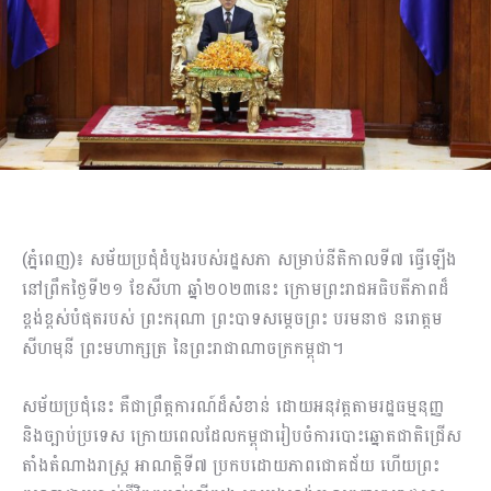
(ភ្នំពេញ)៖ សម័យប្រជុំដំបូងរបស់រដ្ឋសភា សម្រាប់នីតិកាលទី៧ ធ្វើឡើង
នៅព្រឹកថ្ងៃទី២១ ខែសីហា ឆ្នាំ២០២៣នេះ ក្រោមព្រះរាជអធិបតីភាពដ៏
ខ្ពង់ខ្ពស់បំផុតរបស់ ព្រះករុណា ព្រះបាទសម្តេចព្រះ បរមនាថ នរោត្តម
សីហមុនី ព្រះមហាក្សត្រ នៃព្រះរាជាណាចក្រកម្ពុជា។
សម័យប្រជុំនេះ គឺជាព្រឹត្តការណ៍ដ៏សំខាន់ ដោយអនុវត្តតាមរដ្ឋធម្មនុញ្ញ
និងច្បាប់ប្រទេស ក្រោយពេលដែលកម្ពុជារៀបចំការបោះឆ្នោតជាតិជ្រើស
តាំងតំណាងរាស្រ្ត អាណត្តិទី៧ ប្រកបដោយភាពជោគជ័យ ហើយព្រះ