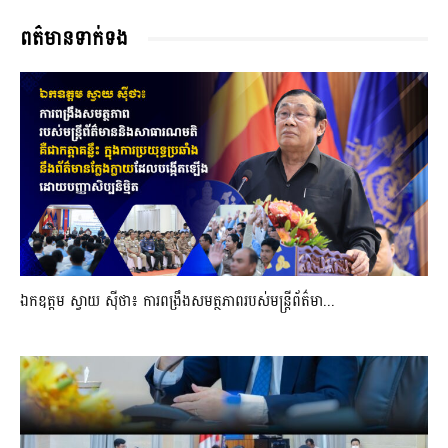
ពត៌មានទាក់ទង
ឯកឧត្តម ស្វាយ ស៊ីថា៖ ការពង្រឹងសមត្ថភាពរបស់មន្ត្រីព័ត៌មា...