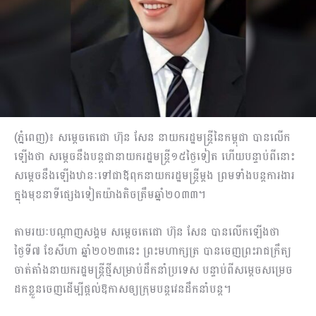
(ភ្នំពេញ)៖ សម្តេចតេជោ ហ៊ុន សែន នាយករដ្ឋមន្ត្រីនៃកម្ពុជា បានលើក
ឡើងថា សម្តេចនឹងបន្តជានាយករដ្ឋមន្ត្រី១៥ថ្ងៃទៀត ហើយបន្ទាប់ពីនោះ
សម្តេចនឹងឡើងឋានៈទៅជាឪពុកនាយករដ្ឋមន្ត្រីម្តង ព្រមទាំងបន្តការងារ
ក្នុងមុខនាទីផ្សេងទៀតយ៉ាងតិចត្រឹមឆ្នាំ២០៣៣។
តាមរយៈបណ្តាញសង្គម សម្តេចតេជោ ហ៊ុន សែន បានលើកឡើងថា
ថ្ងៃទី៧ ខែសីហា ឆ្នាំ២០២៣នេះ ព្រះមហាក្សត្រ បានចេញព្រះរាជក្រឹត្យ
ចាត់តាំងនាយករដ្ឋមន្ត្រីថ្មីសម្រាប់ដឹកនាំប្រទេស បន្ទាប់ពីសម្តេចសម្រេច
ដកខ្លួនចេញដើម្បីផ្តល់ឱកាសឲ្យក្រុមបន្តវេនដឹកនាំបន្ត។