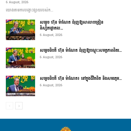
6 August, 2026
យោងតាមការបង្ហោះផ្សាយរបស់ក...
សម្តេច ហ៊ុន ម៉ាណែត ជំរុញឱ្យសាលាបង្រៀន
និស្សិតផ្តោតល...
6 August, 2026
សម្តេចធិបតី ហ៊ុន ម៉ាណែត ជំរុញឱ្យបណ្តុះសមត្ថភាពពិតរ...
6 August, 2026
សម្តេចធិបតី ហ៊ុន ម៉ាណែត៖ នៅក្នុងជីវិតពិត និងសមរភូម...
6 August, 2026