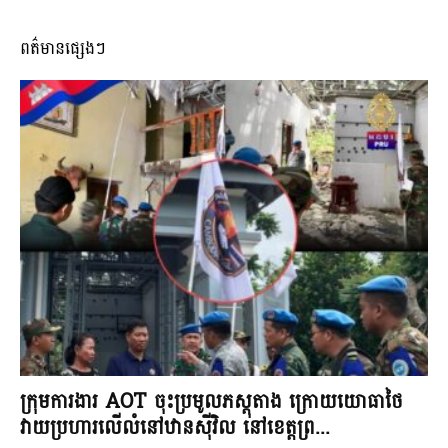
ពត៌មានផ្សេងៗ
ក្រុមការងារ AOT ចុះប្រមូលភស្តុតាង ក្រោយយោធាថៃ
វាយប្រហារលើលំនៅឋានស៊ីវិល នៅខេត្តព្រ...