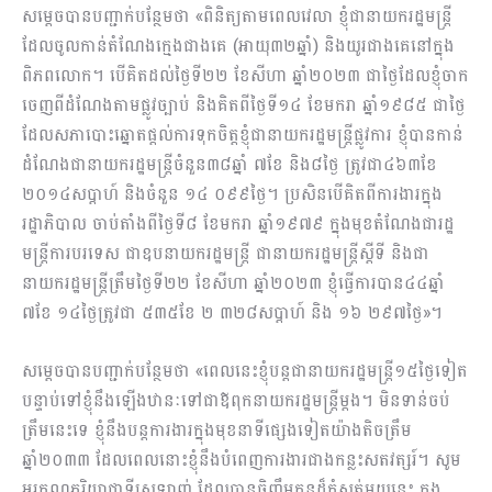
សម្តេចបានបញ្ជាក់ប​ន្ថែមថា «ពិនិត្យតាមពេលវេលា ខ្ញុំជានាយករដ្ឋមន្ត្រី
ដែលចូលកាន់តំណែងក្មេងជាងគេ (អាយុ៣២ឆ្នាំ) និងយូរជាងគេនៅក្នុង
ពិភពលោក។ បើគិតដល់ថ្ងៃទី២២ ខែសីហា ឆ្នាំ២០២៣ ជាថ្ងៃដែលខ្ញុំចាក
ចេញពីដំណែងតាមផ្លូវច្បាប់ និងគិតពីថ្ងៃទី១៤ ខែមករា ឆ្នាំ១៩៨៥ ជាថ្ងៃ
ដែលសភាបោះឆ្នោតផ្តល់ការទុកចិត្តខ្ញុំជានាយករដ្ឋមន្ត្រីផ្លូវការ ខ្ញុំបានកាន់
ដំណែងជានាយករដ្ឋមន្ត្រីចំនួន៣៨ឆ្នាំ ៧ខែ និង៨ថ្ងៃ ត្រូវជា៤៦៣ខែ
២០១៤សប្តាហ៍ និងចំនួន ១៤ ០៩៩ថ្ងៃ។ ប្រសិនបើគិតពីការងារក្នុង
រដ្ឋាភិបាល ចាប់តាំងពីថ្ងៃទី៨ ខែមករា ឆ្នាំ១៩៧៩ ក្នុងមុខតំណែងជារដ្ឋ
មន្ត្រីការបរទេស ជាឧបនាយករដ្ឋមន្ត្រី ជានាយករដ្ឋមន្ត្រីស្តីទី និងជា
នាយករដ្ឋមន្ត្រីត្រឹមថ្ងៃទី២២ ខែសីហា ឆ្នាំ២០២៣ ខ្ញុំធ្វើការបាន៤៤ឆ្នាំ
៧ខែ ១៤ថ្ងៃត្រូវជា ៥៣៥ខែ ២ ៣២៨សប្តាហ៍ និង ១៦ ២៩៧ថ្ងៃ»។
សម្តេចបានបញ្ជាក់បន្ថែមថា «ពេលនេះខ្ញុំបន្តជានាយករដ្ឋមន្ត្រី១៥ថ្ងៃទៀត
បន្ទាប់ទៅខ្ញុំនឹងឡើងឋានៈទៅជាឪពុកនាយករដ្ឋមន្ត្រីម្តង។ មិនទាន់ចប់
ត្រឹមនេះទេ ខ្ញុំនឹងបន្តការងារក្នុងមុខនាទីផ្សេងទៀតយ៉ាងតិចត្រឹម
ឆ្នាំ២០៣៣ ដែលពេលនោះខ្ញុំនឹងបំពេញការងារជាងកន្លះសតវត្សរ៍។ សូម
អរគុណភរិយាជាទីស្រឡាញ់ ដែលបានចិញ្ចឹមកូនដ៏កំសត់មួយនេះ ក្នុង