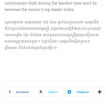
unfortunate child during the hardest time until he
becomes the nation’s top leader today.
សូមបញ្ជាក់ថា សម្តេចតេជោ ហ៊ុន សែន ធ្លាប់បានប្រកាសថា សម្តេចនឹង
មិនបន្តកាន់តំណែងនាយករដ្ឋមន្ត្រី សម្រាប់អាណត្តិទី៧នោះទេ ប្រគល់ជូន
លោកបណ្ឌិត ហ៊ុន ម៉ាណែត ជាបេក្ខជននាយករដ្ឋមន្ត្រីមួយរូបទៀតរបស់
គណបក្សប្រជាជនកម្ពុជា។ បន្ទាប់ពីនោះ សម្តេចនឹងធ្វើជាប្រធាន
ព្រឹទ្ធសភា និងតំណាងមួយចំនួនទៀត៕
Facebook
Twitter
Telegram