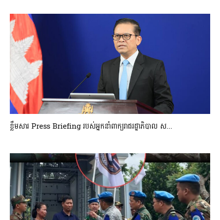
ខ្លឹមសារ Press Briefing របស់អ្នកនាំពាក្យរាជរដ្ឋាភិបាល ស...