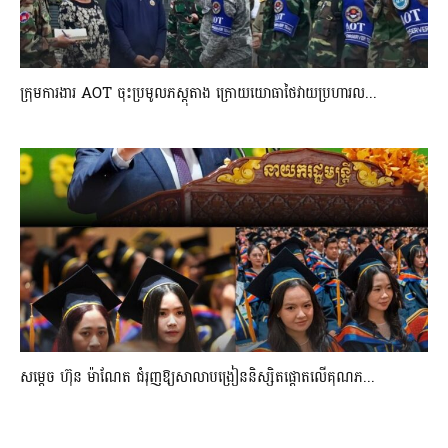
ក្រុមការងារ AOT ចុះប្រមូលភស្តុតាង ក្រោយយោធាថៃវាយប្រហារល...
សម្តេច ហ៊ុន ម៉ាណែត ជំរុញឱ្យសាលាបង្រៀននិស្សិតផ្តោតលើគុណភ...