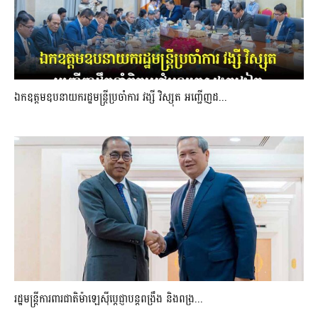
ឯកឧត្តមឧបនាយករដ្ឋមន្រ្តីប្រចាំការ វង្សី វិស្សុត អញ្ជើញដ...
រដ្ឋមន្ត្រីការពារជាតិម៉ាឡេស៊ីប្ដេជ្ញាបន្តពង្រឹង និងពង្រ...