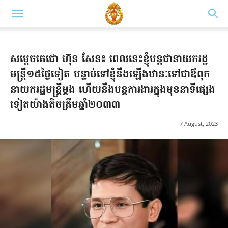
សម្តេចតេជោ ហ៊ុន សែន៖ ពេលនេះខ្ញុំបន្តជានាយករដ្ឋ
មន្ត្រី១៥ថ្ងៃទៀត បន្ទាប់ទៅខ្ញុំនឹងឡើងឋានៈទៅជាឪពុក
នាយករដ្ឋមន្ត្រីម្តង ហើយនឹងបន្តការងារក្នុងមុខនាទីផ្សេង
ទៀតយ៉ាងតិចត្រឹមឆ្នាំ២០៣៣
7 August, 2023