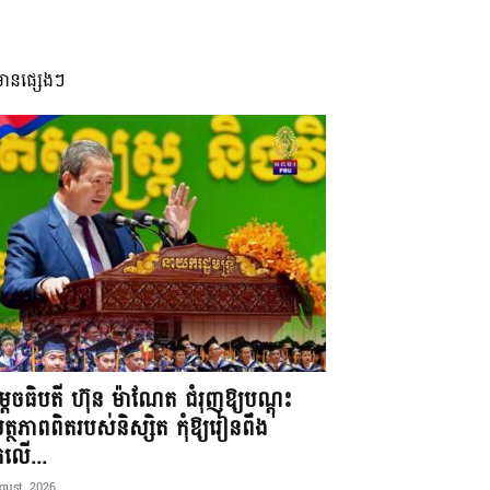
មានផ្សេងៗ
តេចធិបតី ហ៊ុន ម៉ាណែត ជំរុញឱ្យបណ្តុះ
្ថភាពពិតរបស់និស្សិត កុំឱ្យរៀនពឹង
ែកលើ...
gust, 2026