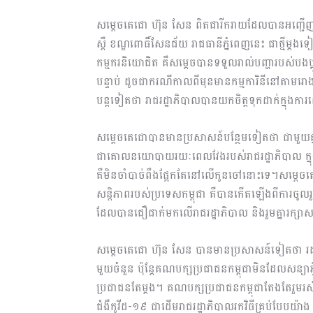
សម្តេចតេជោ ហ៊ុន សែន ពិតជារីករាយដែលបានអញ្ជើញម
ស្ពឺ ខណ្ឌពោធិ៍សែនជ័យ រាជធានីភ្នំពេញនេះ ជាថ្មីម្ដ
កម្មករនិយោជិត គឺសម្ដេចបានទទួលរាល់បញ្ហារបស់បងប
បន្ទាប់ ដូចជាករណីកាលពីមុនមានកម្មការិនីនៅតាមរោង
បន្តទៀតថា រាជរដ្ឋាភិបាលបានយកចិត្តទុកដាក់ក្នុងកា
សម្តេចតេជោបានមានប្រសាសន៍បន្ថែមទៀតថា ជាមួយគ្
ជាគោលនយោបាយរយៈពេលវែងរបស់រាជរដ្ឋាភិបាល ក្ន
គឺមិនចាំបាច់ពឹងផ្អែកតែនៅលើកូនចៅនោះទេ។សម្តេចត
សន្ដិភាពរបស់ប្រទេសកម្ពុជា គឺបានកើតឡើងពីការចូលរ
ដែលបានជឿជាក់មកលើរាជរដ្ឋាភិបាល និងរួមគ្នារក្សាស
សម្តេចតេជោ ហ៊ុន សែន បានមានប្រសាសន៍ទៀតថា រ
មួយចំនួន ប៉ុន្ដែគណបក្សប្រជាជនកម្ពុជាមិនដែលសន្យាអ
ប្រជាជនតែម្ដង។ គណបក្សប្រជាជនកម្ពុជាតែងតែរួមរស
ជំងឺកូវីដ-១៩ ជាដើមរាជរដ្ឋាភិបាលរកវិធីគ្រប់បែបយ៉ាង 