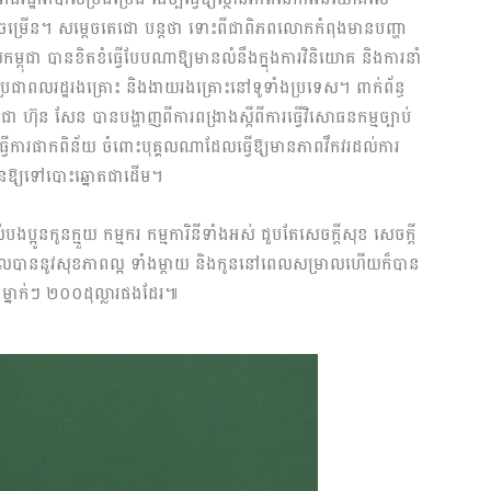
រីកចម្រើន។ សម្ដេចតេជោ បន្តថា ទោះពីជាពិភពលោកកំពុងមានបញ្ហា
េសកម្ពុជា បានខិតខំធ្វើបែបណាឱ្យមានលំនឹងក្នុងការវិនិយោគ និងការនាំ
ល់ប្រជាពលរដ្ឋរងគ្រោះ និងងាយរងគ្រោះនៅទូទាំងប្រទេស។ ពាក់ព័ន្ធ
ហ៊ុន សែន បានបង្ហាញពីការពង្រាងស្ដីពីការធ្វើវិសោធនកម្មច្បាប់
្វើការផាកពិន័យ ចំពោះបុគ្គលណាដែលធ្វើឱ្យមានភាពវឹកវរដល់ការ
ឋមិនឱ្យទៅបោះឆ្នោតជាដើម។
្អូនកូនក្មួយ កម្មករ កម្មការិនីទាំងអស់ ជួបតែសេចក្តីសុខ សេចក្តី
ទទួលបាននូវសុខភាពល្អ ទាំងម្ដាយ និងកូននៅពេលសម្រាលហើយក៏បាន
នុងម្នាក់ៗ ២០០ដុល្លារផងដែរ៕