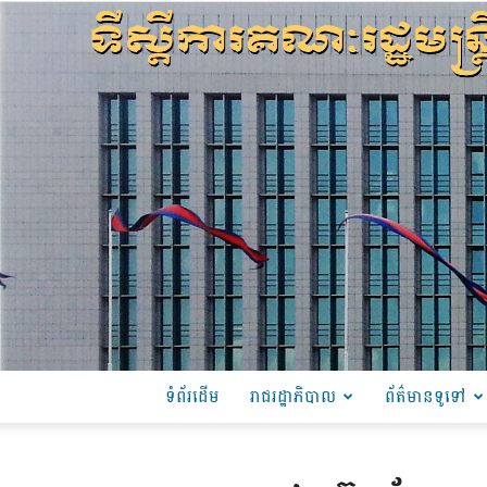
ទំព័រដើម
រាជរដ្ឋាភិបាល
ព័ត៌មានទូទៅ