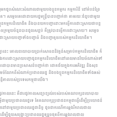
កជួបសំណេះសំណាលជាមួយបងប្អូនកម្មករ កម្មការិនី នៅតំបន់ព្រៃ
ងទៀត។ សម្តេចតេជោនាយករដ្ឋមន្ត្រីបានបញ្ជាក់ថា តាមរយៈជំនួបជាមួយ
្អូនកម្មករនិយោជិត និងបានយកបញ្ហានោះមកធ្វើការដោះស្រាយជាបន្ត
ចក្រមួយចំនួនបានដួលសន្លប់ គឺត្រូវបានធ្វើការដោះស្រាយ។ សម្តេច
រដោះស្រាយបញ្ហាទាំងបញ្ហាធំ និងបញ្ហាតូចរបស់កម្មករនិយោជិត។
នានេះ គោលនយោបាយប្រាក់សោធននិវត្តន៍សម្រាប់កម្មករនិយោជិត ក៏
ុងការដោះស្រាយបញ្ហាជូនកម្មករនិយោជិតនៅពេលមានវ័យចំណាស់ទៅ
េជោបានមានប្រសាសន៍បញ្ជាក់ថា ជោគជ័យក្នុងការអភិវឌ្ឍ និងសុខ
ួមចំណែកពីសំណាក់ប្រជាពលរដ្ឋ និងបងប្អូនកម្មករនិយោជិតទាំងអស់
ន្ដិភាពរបស់ប្រទេសកម្ពុជាយើង។
ដូវកាលនេះ គឺជារដូវកាលសន្យាខ្យល់របស់របស់គណបក្សនយោបាយ
្វីជាមួយប្រជាពលរដ្ឋទេ តែគណបក្សប្រជាជនកម្ពុជាធ្វើដើម្បីប្រយោជន៍
់នៅជាមួយប្រជាពលរដ្ឋជានិច្ច ដូចជាករណីការឆ្លងរីករាលដាល
ដើម្បីជួយសង្គ្រោះប្រជាពលរដ្ឋឲ្យរួចផុតពីការឆ្លងរាលដាល