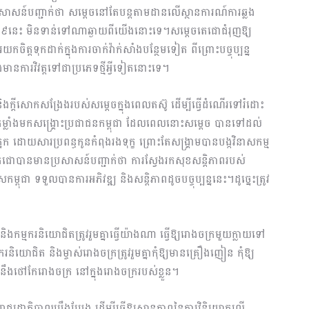
្រសាសន៍បញ្ជាក់ថា សម្ដេចនៅតែបន្តតាមដានលើស្ថានការណ៍ការឆ្លង
-១៩នេះ មិនទាន់ទៅណាឆ្ងាយពីយើងនោះទេ។សម្ដេចតេជោជំរុញឱ្យ
ារយកចិត្តទុកដាក់ក្នុងការចាក់វ៉ាក់សាំងបន្ថែមទៀត ពីព្រោះបច្ចុប្បន្ន
នការវិវត្តទៅជាប្រភេទថ្មីអ្វីទៀតនោះទេ។
ិងក្ដីសោកសង្រែងរបស់សម្ដេចក្នុងពេលតស៊ូ ដើម្បីធ្វើដំណើរទៅរំដោះ
ម្លាំងមកសង្គ្រោះប្រជាជនកម្ពុជា ដែលពេលនោះសម្ដេច បានទៅដល់
សារប្រពន្ធកូនកំពុងរងទុក្ខ ព្រោះតែសង្គ្រាមបានបង្កវិនាសកម្ម
តេជោបានមានប្រសាសន៍បញ្ជាក់ថា ការស្វែងរកសុខសន្ដិភាពរបស់
ម្ពុជា ទទួលបានការអភិវឌ្ឍ និងសន្ដិភាពដូចបច្ចុប្បន្ននេះ។ដូច្នេះត្រូវ
ិងកម្មករនិយោជិតត្រូវរួមគ្នាធ្វើយ៉ាងណា ធ្វើឱ្យរោងចក្រមួយក្លាយទៅ
យោជិត និងម្ចាស់រោងចក្រត្រូវរួមគ្នាកុំឱ្យមានគ្រឿងញៀន កុំឱ្យ
 នឹងថៅកែរោងចក្រ នៅក្នុងរោងចក្ររបស់ខ្លួន។
ដ្ឋាភិបាលប្រឹងប្រែង ដើម្បីធ្វើឱ្យស្ថានភាពនៃការវិនិយោគលើ