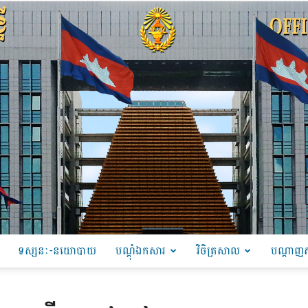
ទស្សនៈ-នយោបាយ
បណ្ដុំឯកសារ
វិចិត្រសាល
បណ្តាញស
PRU