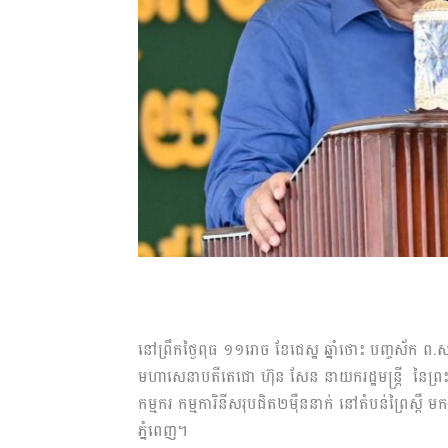
នៅព្រឹកថ្ងៃពុធ ១១រោច ខែជេស្ឋ ឆ្នាំថោះ បញ្ចស័ក ព.
មហាសេនាបតីតេជោ ហ៊ុន សែន នាយករដ្ឋមន្ត្រី នៃព្
កម្មករ កម្មការិនីសរុបជិត២ម៉ឺននាក់ នៅតំបន់ព្រៃស្
ភ្នំពេញ។