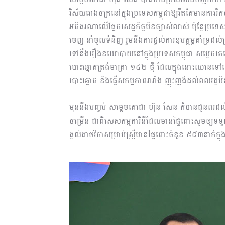
វិស័យរោងចក្រនៅក្នុងប្រទេសកម្ពុជាឱ្យរឹតតែមានការ
អតិផរណាលើផ្នែកសេដ្ឋកិច្ចមិនច្បាស់លាស់ ប៉ុន្ដែប្រទ
ចេញ នាំចូលទំនិញ រួមនឹងការផ្ដល់ការឧបត្ថម្ភគាំទ្រដ
ទៅនឹងរឿងនយោបាយនៅក្នុងប្រទេសកម្ពុជា សម្តេចតេជោ 
បោះឆ្នោតត្រង់មាត្រា ១៤២ ថ្មី ដែលក្នុងនោះឈានទៅធ
បោះឆ្នោត និងធ្វើសកម្មភាពរារាំង ញុះញង់ដល់ពលរដ្
មុននឹងបញ្ចប់ សម្តេចតេជោ ហ៊ុន សែន ក៏បានជូនពរដល់បងប
ចម្រើន ជាពិសេសកម្មការិនីដែលមានផ្ទៃពោះសូមឲ្យ
ផ្ដល់ជាថវិកាសម្រាប់ស្ត្រីមានផ្ទៃពោះចំនួន ៥៨៣នាក់ក្