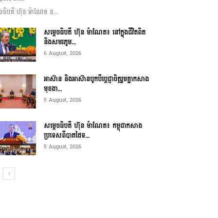
ចធិបតី ហ៊ុន ម៉ាណែត ន...
សម្តេចធិបតី ហ៊ុន ម៉ាណែត៖ នៅក្នុងជីវិតពិត
និងសមរភូម...
6 August, 2026
អាស៊ាន និងអាស៊ានបូកបីប្តេជ្ញាចិត្តរួមគ្នាកសាង
មុខងា...
5 August, 2026
សម្ដេចធិបតី ហ៊ុន ម៉ាណែត៖ កម្ពុជាកសាង
ប្រទេសពីបាតដៃទ...
5 August, 2026