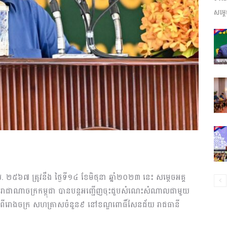
សម្តេ
ព័ត៌មាន​
និង
ប្រតិកម្ម
ស. ២៥៦៧ ត្រូវនឹង ថ្ងៃទី១៤ ខែមិថុនា ឆ្នាំ២០២៣ នេះ សម្តេចអគ្គ
រះរាជាណាចក្រកម្ពុជា បានបន្តអញ្ជើញចុះជួបសំណេះសំណាលជាមួយ
ពឺ មកពីរោងចក្រ សហគ្រាសចំនួន៩ នៅខណ្ឌពោធិ៍សែនជ័យ រាជធានី
រហ័ស