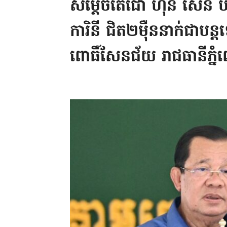
សម្តេចតេជោ ហ៊ុន សែន បន្
ការិនី ជិត២ម៉ឺននាក់ជាបន្ត
ពោធិ៍សែនជ័យ រាជធានីភ្ន