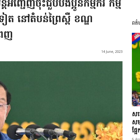
តអញ្ជើញចុះជួបបងប្អូនកម្មករ កម្ម
ទៀត នៅតំបន់ព្រៃស្ពឺ ខណ្ឌ
ពត៌
I
ំពេញ
14 June, 2023
អង្គ
ភាព​
សម្
សមត
ផ្អ
6 Au