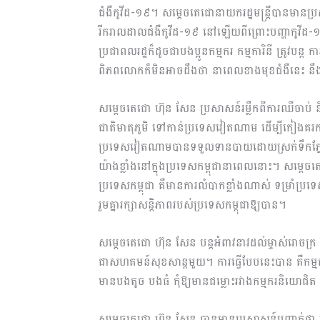
ជំងឺកូវីដ-១៩។ សម្តេចតេជោនាយករដ្ឋមន្ត្រីបានមានប
រីករាលដាលជំងឺកូវីដ-១៩ នៅឡើយពីព្រោះបញ្ហាកូវីដ
ប្រជាពលរដ្ឋក៏ដូចជាបងប្អូនកម្មករ កម្មការិនី ត្រូវបន្ត ក
ពិភពលោកក៏មិនអាចដឹងថា នាពេលខាងមុខជំងឺនេះ នឹងមា
សម្តេចតេជោ ហ៊ុន សែន ប្រសាសន៍រម្លឹកពីការឈឺចាប់ ន
ជាតិមាតុភូមិ ទៅកាន់ប្រទេសវៀតណាម ដើម្បីកៀងគរក
ប្រទេសវៀតណាមបានទទួលទានបាយដោយស្រក់ទឹកភ្នែក ដោយ
យ៉ាងខ្លាំងនៅក្នុងប្រទេសកម្ពុជានាពេលនោះ។ សម្តេច
ប្រទេសកម្ពុជា គឺមានការលំបាកខ្លាំងណាស់ ទម្រាំប្រទេសក
រួមគ្នារក្សាសន្ដិភាពរបស់ប្រទេសកម្ពុជាឱ្យបាន។
សម្តេចតេជោ ហ៊ុន សែន បន្តអំពាវនាវដល់ម្ចាស់រោចក្រ ន
ជាសហគមន៍សុខសាន្តមួយ។ ការធ្វើបែបនេះបាន គឺកម្មករនិ
មានបងតូច បងធំ កុំឱ្យមានជម្លោះរវាងកម្មករនិយោជិត
សម្តេចតេជោ ហ៊ុន សែន បានមានប្រសាសន៍បញ្ជាក់ថា រាជរ