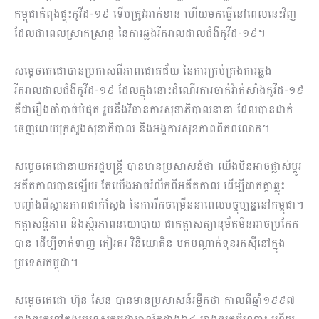
កម្ពុជាកំពុងផ្ទុះកូវីដ-១៩ ទើបត្រូវអាក់ខាន ហើយមកធ្វើនៅពេលនេះវិញ
ដែលជាពេលស្រាកស្រាន្ត នៃការឆ្លងរីករាលដាលជំងឺកូវីដ-១៩។
សម្តេចតេជោបានប្រកាសពីភាពជោគជ័យ នៃការគ្រប់គ្រងការឆ្លង
រីករាលដាលជំងឺកូវីដ-១៩ ដែលក្នុងនោះដំណើរការចាក់វ៉ាក់សាំងកូវីដ-១៩
គឺជារឿងចាំបាច់បំផុត រួមនឹងវិធានការសុខាភិបាលនានា ដែលបានដាក់
ចេញដោយក្រសួងសុខាភិបាល និងអង្គការសុខភាពពិភពលោក។
សម្តេចតេជោនាយករដ្ឋមន្ត្រី បានមានប្រសាសន៍ថា យើងមិនអាចផ្លាស់ប្តូរ
អតីតកាលបានឡើយ តែយើងអាចរំលឹកពីអតីតកាល ដើម្បីជាកត្តាឆ្លុះ
បញ្ចាំងពីស្ថានភាពជាក់ស្តែង នៃការរីកចម្រើននាពេលបច្ចុប្បន្ននៅកម្ពុជា។
កត្តាសន្តិភាព និងស្ថិរភាពនយោបាយ ជាកត្តាសត្យានុម័តមិនអាចប្រកែក
បាន ដើម្បីទាក់ទាញ កៀរគរ វិនិយោគិន មកបណ្តាក់ទុនរកស៊ីនៅក្នុង
ប្រទេសកម្ពុជា។
សម្ដេចតេជោ ហ៊ុន សែន បានមានប្រសាសន៍រម្លឹកថា កាលពីឆ្នាំ១៩៩៧