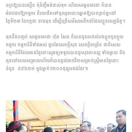
ចក្រឱ្យបានលឿន កុំចិញ្ចឹមទំនាស់ទុក ហើយសម្តេចតេជោ ក៏បាន
អំពាវនាវឱ្យកម្មករ និយោជិតទៅចូលរួមបោះឆ្នោតឱ្យបានគ្រប់គ្នានៅ
ថ្ងៃទី២៣ ខែកក្កដា ខាងមុខ ដើម្បីជ្រើសរើសមេដឹកនាំដែលខ្លួនពេញចិត្ត។
មុននឹងបញ្ចប់ សម្តេចតេជោ ហ៊ុន សែន ក៏បានជូនពរដល់បងប្អូនកូនក្មួយ
កម្មករ កម្មការិនីទាំងអស់ ជួបតែសេចក្តីសុខ សេចក្តីចម្រើន ជាពិសេស
កម្មការិនីដែលមានផ្ទៃពោះសូមឲ្យទទួលបាននូវសុខភាពល្អ ទាំងម្ដាយ និង
កូននៅពេលសម្រាលហើយក៏បានផ្ដល់ជាថវិកាសម្រាប់ស្ត្រីមានផ្ទៃពោះ
ចំនួន ៥៩៦នាក់ ក្នុងម្នាក់ៗ២០០ដុល្លារផងដែរ៕