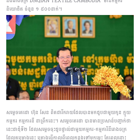
និងរោងចក្រ DNQIAN TEXTILE CAMBODIA មានកម្មករ
និយោជិត ចំនួន ១ ៥០០នាក់។
សម្តេចតេជោ ហ៊ុន សែន ពិតជារីករាយដែលបានមកជួបជាមួយកូន ក្មួយ
កម្មករ កម្មការនី នាព្រឹកនេះ។ សម្តេចតេជោ បានមានប្រសាន៍បញ្ជាក់ថា
នេះជាជុំទី២ ដែលសម្តេចចុះជួបផ្ទាល់ជាមួយកម្មករ-កម្មការិនីរោងចក្រ
ដែលគម្រោងនេះ គ្រោងធ្វើកាលពីពេលកន្លងទៅមកម្លេះ តែពេលនោះ