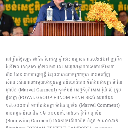
នៅព្រឹកថ្ងៃសុក្រ ៧កើត ខែជេស្ឋ ឆ្នាំថោះ បញ្ចស័ក ព.ស.២៥៦៧ ត្រូវនឹង
ថ្ងៃទី២៦ ខែឧសភា ឆ្នាំ២០២៣ នេះ សម្ដេចអគ្គមហាសេនាបតីតេជោ
ហ៊ុន សែន នាយករដ្ឋមន្ត្រី នៃព្រះរាជាណាចក្រកម្ពុជា បានអញ្ជើញ
សំណេះសំណាលជាមួយបងប្អូនកម្មករនិយោជិតនៅទីតាំងរោងចក្រ ម៉ាវ៉ល
ហ្កាមិន (Marvel Garment) ក្នុងតំបន់ សេដ្ឋកិច្ចពិសេស រ៉ូយ៉ាល់ គ្រុប
ភ្នំពេញ (ROYAL GROUP PIINOM PENH SEZ) សរុបចំនួន
១៩.០០០នាក់ មកពីរោងចក្រ ម៉ាវ៉ល ហ្គាមិន (Marvel Comment)
មានកម្មករនិយោជិត ១៦ ០០០នាក់, រោងចក រ៉ុងវីន ហ្គាមិន
(Rongwing Garment) មានកម្មករនិយោជិត ចំនួន ១ ៥០០នាក់