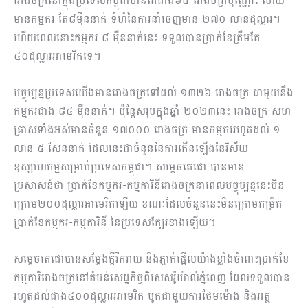
រោងចក្រនៅក្នុងប្រទេសកម្ពុជាមានតែជាង៦៤ រោងចក្រប៉ុណ្ណោះ ហើយ
មានកម្មករ តែ៨ម៉ឺននាក់ ទំហំនៃការនាំចេញមាន ២៧០ លានដុល្លារ។
ហើយពេលនោះកម្មករ ៨ ម៉ឺននាក់នេះ ទទួលបានប្រាក់ខែត្រឹមតែ
៤០ដុល្លារអាមេរិកទេ។
បច្ចុប្បន្នប្រទេសយើងមានរោងចក្រទៅដល់ ១៣២៦ រោងចក្រ ជាមួយនឹង
កម្មករជាង ៨៤ ម៉ឺននាក់។ ប៉ុន្ដែសរុបក្នុងឆ្នាំ ២០២៣នេះ រោងចក្រ សហ
គ្រាសទាំងអស់មានចំនួន ១៧០០០ រោងចក្រ មានកម្មកររហូតដល់ ១
លាន ៥ សែននាក់ ដែលនេះជាចំនួននៃការកើនឡើងនៃវិស័យ
ឧស្សាហកម្មសម្រាប់ប្រទេសកម្ពុជា។ សម្តេចតេជោ បានមាន
ប្រសាសន៍ថា ប្រាក់ខែកម្មករ-កម្មការិនីរោងចក្រនាពេលបច្ចុប្បន្ននេះមិន
ក្រោម២០០ដុល្លារអាមេរិកឡើយ ខណៈដែលចំនួននេះមិនក្រោមកម្រិត
ប្រាក់ខែកម្មករ-កម្មការិនី នៃប្រទេសក្បែរខាងឡើយ។
សម្តេចតេជោបានសម្តែងក្តីរីករាយ និងភ្ញាក់ផ្អើលយ៉ាងខ្លាំងចំពោះប្រាក់ខែ
កម្មការីរោងចក្រនៅតំបន់សេដ្ឋកិច្ចពិសេសរ៉ូយ៉ាល់ភ្នំពេញ ដែលទទួលបាន
រហូតដល់ជាង៤០០ដុល្លារអាមេរិក បូកជាមួយការថែមម៉ោង និងអត្ថ