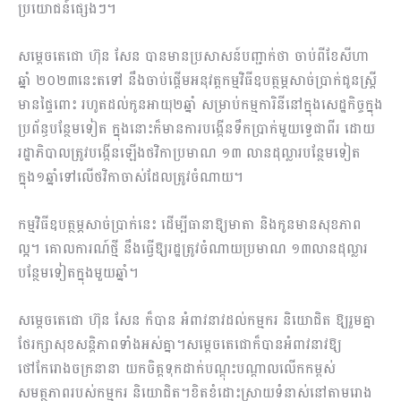
ប្រយោជន៍ផ្សេងៗ។
សម្ដេចតេជោ ហ៊ុន សែន បានមានប្រសាសន៍បញ្ជាក់ថា ចាប់ពីខែសីហា
ឆ្នាំ ២០២៣នេះតទៅ នឹងចាប់ផ្ដើមអនុវត្តកម្មវិធីឧបត្ថម្ភសាច់ប្រាក់ជូនស្រ្តី
មានផ្ទៃពោះ រហូតដល់កូនអាយុ២ឆ្នាំ សម្រាប់កម្មការិនីនៅក្នុងសេដ្ឋកិច្ចក្នុង
ប្រព័ន្ធបន្ថែមទៀត ក្នុងនោះក៏មានការបង្កើនទឹកប្រាក់មួយទ្វេជាពីរ ដោយ
រដ្ឋាភិបាលត្រូវបង្កើនឡើងថវិកាប្រមាណ ១៣ លានដុល្លារបន្ថែមទៀត
ក្នុង១ឆ្នាំទៅលើថវិកាចាស់ដែលត្រូវចំណាយ។
កម្មវិធីឧបត្ថម្ភសាច់ប្រាក់នេះ ដើម្បីធានាឱ្យមាតា និងកូនមានសុខភាព
ល្អ។ គោលការណ៍ថ្មី នឹងធ្វើឱ្យរដ្ឋត្រូវចំណាយប្រមាណ ១៣លានដុល្លារ
បន្ថែមទៀតក្នុងមួយឆ្នាំ។
សម្តេចតេជោ ហ៊ុន សែន ក៏បាន អំពាវនាវដល់កម្មករ និយោជិត ឱ្យរួមគ្នា
ថែរក្សាសុខសន្តិភាពទាំងអស់គ្នា។សម្តេចតេជោក៏បានអំពាវនាវឱ្យ
ថៅកែរោងចក្រនានា យកចិត្តទុកដាក់បណ្តុះបណ្តាលលើកកម្ពស់
សមត្ថភាពរបស់កម្មករ និយោជិត។ខិតខំដោះស្រាយទំនាស់នៅតាមរោង