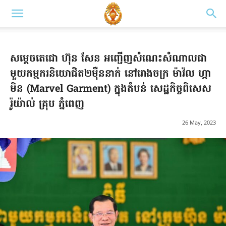
សម្ដេចតេជោ ហ៊ុន សែន អញ្ជើញសំណេះសំណាលជា
មួយកម្មករនិយោជិត២ម៉ឺននាក់ នៅរោងចក្រ ម៉ាវ៉ល ហ្កា
មិន (Marvel Garment) ក្នុងតំបន់ សេដ្ឋកិច្ចពិសេស
រ៉ូយ៉ាល់ គ្រុប ភ្នំពេញ
26 May, 2023