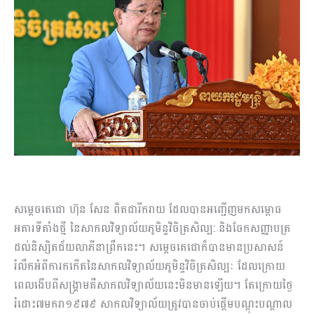
សម្ដេចតេជោ ហ៊ុន សែន ពិតជារីករាយ ដែលបានអញ្ជើញមកសម្ពោធ
អគារទីតាំងថ្មី នៃសាកលវិទ្យាល័យភូមិន្ទវិចិត្រសិល្ប: និងចែកសញ្ញាបត្រ
ដល់និស្សិតជ័យលាភីនាព្រឹកនេះ។ សម្ដេចតេជោក៏បានមានប្រសាសន៍
រំលឹកអំពីការកកើតនៃសាកលវិទ្យាល័យភូមិន្ទវិចិត្រសិល្បៈ ដែលក្រោយ
ពេលងើបពីសង្គ្រាមគឺសាកលវិទ្យាល័យនេះមិនមានឡើយ។ តែក្រោយថ្ងៃ
រំដោះ៧មករា១៩៧៩ សាកលវិទ្យាល័យត្រូវបានចាប់ផ្ដើមបណ្ដុះបណ្ដាល