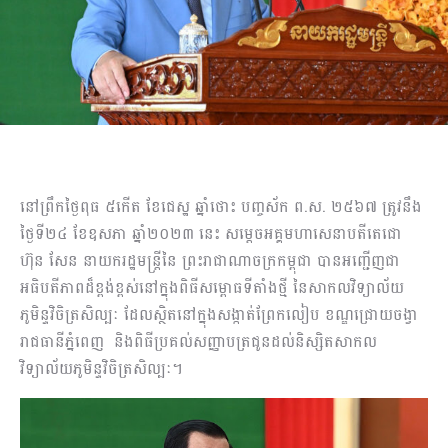
នៅព្រឹកថ្ងៃពុធ ៥កើត ខែជេស្ឋ ឆ្នាំថោះ បញ្ចស័ក ព.ស. ២៥៦៧ ត្រូវនឹង
ថ្ងៃទី២៤ ខែឧសភា ឆ្នាំ២០២៣ នេះ សម្ដេចអគ្គមហាសេនាបតីតេជោ
ហ៊ុន សែន នាយករដ្ឋមន្ត្រីនៃ ព្រះរាជាណាចក្រកម្ពុជា បានអញ្ជើញជា
អធិបតីភាពដ៏ខ្ពង់ខ្ពស់នៅក្នុងពិធីសម្ពោធទីតាំងថ្មី នៃសាកលវិទ្យាល័យ
ភូមិន្ទវិចិត្រសិល្បៈ ដែលស្ថិតនៅក្នុងសង្កាត់ព្រែកលៀប ខណ្ឌជ្រោយចង្វា
រាជធានីភ្នំពេញ និងពិធីប្រគល់សញ្ញាបត្រជូនដល់និស្សិតសាកល
វិទ្យាល័យភូមិន្ទវិចិត្រសិល្បៈ។