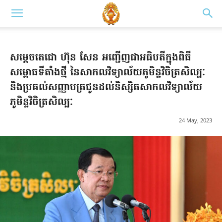
សម្ដេចតេជោ ហ៊ុន សែន អញ្ជើញជាអធិបតីក្នុងពិធី
សម្ពោធទីតាំងថ្មី នៃសាកលវិទ្យាល័យភូមិន្ទវិចិត្រសិល្បៈ
និងប្រគល់សញ្ញាបត្រជូនដល់និស្សិតសាកលវិទ្យាល័យ
ភូមិន្ទវិចិត្រសិល្បៈ
24 May, 2023