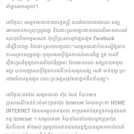
នាំគ្នាសោកស្ដាយ។
នៅថ្ងៃនេះ សម្តេចតេជោនាយករដ្ឋមន្ត្រី បានអំពាវនាវដល់គណៈសង្ឃ
អោយមានការស្រុះស្រួលគ្នា និងដោះស្រាយគ្នាដោយឈរលើគោលការណ៍
សុខដុមនីយកម្មសាសនា កុំប្រើប្រាស់បណ្តាញសង្គម Facebook
ដើម្បីរិះគន់គ្នា និងដោះស្រាយបញ្ហានោះ។សម្ដេចតេជោក៏បានស្នើឱ្យមាន
ការសម្របសម្រួលគ្នា ឬលុបសេចក្ដីថ្លែងការណ៍ចោលវិញ ក្នុង ករណី
រឿងហួសចិត្តមួយកាលពីយប់ម៉ិញនេះ ដែលមានគណៈសង្ឃនាយកមួយ
អង្គរ បានចេញសេចក្ដីថ្លែងការណ៍រិះគន់សម្ដេចសង្ឃ សៅរ៍ ចាន់ថុល្ល ព្រះ
ចៅអធិការវត្តលង្ការ ខណៈព្រះអង្គសុទ្ធតែជាថ្នាក់ដឹកនាំសង្ឃ។
នៅថ្ងៃនេះផងដែរ សម្តេចតេជោ ហ៊ុន សែន ក៏បានមាន
ប្រសាសន៍រិះគន់ចំៗចំពោះក្រុមហ៊ុន Internet ដែលឈ្មោះថា HOME
INTERNET ដែលសម្ដេចចាត់ទុកថា ជាក្រុមអត់បំផុតក្នុងការផ្តល់សេវា
កម្ម Internet ។ សម្ដេចតេជោ ក៏បានណែនាំដល់បណ្ដាក្រុមហ៊ុន​
អ៉ីនធឺណេត ទាំងអស់ ត្រូវផ្ដល់សេវាដល់ពលរដ្ឋឱ្យបានល្អតាមការណែនាំ