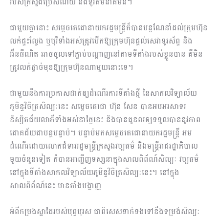
របស់ក្រសួងប្រៃសណីយ៍ និងទូរគមនាគមន៍។
ជាមួយគ្នានោះ សម្ដេចតេជោនាយករដ្ឋមន្ត្រីក៏បានបន្តណែនាំដល់ក្រុមហ៊ុន
លក់ផ្ទះល្វែង ឬបុរីទាំងអស់ត្រូវបើកឱ្យក្រុមហ៊ុនផ្ដល់សេវាទូរស័ព្ទ និង
អ៊ីនធឺណិត អាចចូលទៅភ្ជាប់បណ្ដាញនៅតាមទីតាំងរបស់ខ្លួនបាន គឺមិន
ត្រូវលក់ផ្ដាច់មុខឱ្យក្រុមហ៊ុនណាមួយនោះទេ។
ជាមួយនឹងការប្រកាសដាក់ឲ្យដំណើរការទីតាំងថ្មី នៃសាកលវិទ្យាល័យ
ភូមិន្ទវិចិត្រសិល្បៈនេះ សម្ដេចតេជោ ហ៊ុន សែន បានអបអរសាទរ
និស្សិតជ័យលាភីទាំងអស់នាថ្ងៃនេះ និងបានជូនពរឲ្យទទួលបាននូវភាព
ជោគជ័យជាបន្តបន្ទាប់។ បន្ទាប់មកសម្ដេចតេជោនាយករដ្ឋមន្ត្រី អម
ដំណើរដោយលោកជំទាវរដ្ឋមន្ត្រីក្រសួងវប្បធម៌ និងមន្ត្រីរាជរដ្ឋាភិបាល
មួយចំនួនទៀត ក៏បានអញ្ជើញទស្សនាក្នុងសាលពិព័ណ៍សិល្បៈ វប្បធម៌
នៅក្នុងទីតាំងសាកលវិទ្យាល័យភូមិន្ទវិចិត្រសិល្បៈនេះ។ នៅក្នុង
សាលពិព័ណ៍នេះ មានតាំងបង្ហាញ
អំពីកម្រងស្នាដៃរបស់បុព្វបុរស ជាពិសេសទាក់ទងទៅនឹងទម្រង់សិល្បៈ