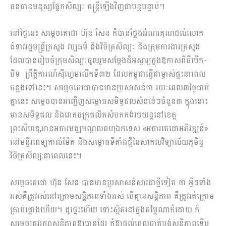
ធនធានមនុស្សផ្នែកសិល្បៈ តន្ត្រីឡើងវិញជាបន្តបន្ទាប់។
នៅថ្ងៃនេះ សម្តេចតេជោ ហ៊ុន សែន ក៏បានថ្លែងអំណរគុណដល់លោក
ជំទាវរដ្ឋមន្រ្ដីក្រសួង វប្បធម៌ និងវិចិត្រសិល្បៈ និងក្រុមការងារក្រសួង
ដែលបានរៀបចំក្រុមសិល្បៈចូលរួមសម្ដែងដ៏អស្ចារ្យក្នុងឱកាសពិធីបើក-
បិទ ព្រឹត្តិការណ៍ស៊ីហ្គេមលើកទី៣២ ដែលកម្ពុជាធ្វើជាម្ចាស់ផ្ទះនាពេល
កន្លងទៅនេះ។ សម្ដេចតេជោបានមានប្រសាសន៍ថា រយៈពេល៣ថ្ងៃជាប់
គ្នានេះ សម្តេចបានអញ្ជើញសម្ពោធសមិទ្ធផលសំខាន់ៗចំនួន៣ ក្នុងនោះ
មានសមិទ្ធផល និងរោកចក្រផលិតសំបកកង់រថយន្តនៅខេត្ត
ព្រះសីហនុ,មានអគារមជ្ឈមណ្ឌលពហុឯកទេស «អគារតេជោអភិវឌ្ឍន៍»
នៅមន្ទីរពេទ្យកាល់ម៉ែត និងសម្ពោធទីតាំងថ្មីនៃសាកលវិទ្យាល័យភូមិន្ទ
វិចិត្រសិល្ប:នាពេលនេះ។
សម្ដេចតេជោ ហ៊ុន សែន បានមានប្រសាសន៍សារជាថ្មីទៀត ថា អ្វីៗទាំង
អស់គឺត្រូវរស់នៅក្រោមសន្ដិភាពទាំងអស់ បើគ្មានសន្ដិភាព គឺត្រូវរត់ក្រោម
គ្រាប់ផ្លោងហើយ។ ដូច្នេះហើយ ទោះស្ថិតនៅក្នុងតម្លៃណាក៏ដោយ ក៏
សម្ដេចត្រូវរក្សាសន្ដិភាពឱ្យបានដែរ កុំឱ្យដល់ពេលបាត់បង់សន្ដិភាពទើប