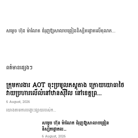
សម្តេច ហ៊ុន ម៉ាណែត ជំរុញឱ្យសាលាបង្រៀននិស្សិតផ្តោតលើគុណភ...
ពត៌មានផ្សេងៗ
ក្រុមការងារ AOT ចុះប្រមូលភស្តុតាង ក្រោយយោធាថៃ
វាយប្រហារលើលំនៅឋានស៊ីវិល នៅខេត្តព្រ...
6 August, 2026
យោងតាមការបង្ហោះផ្សាយរបស់ក...
សម្តេច ហ៊ុន ម៉ាណែត ជំរុញឱ្យសាលាបង្រៀន
និស្សិតផ្តោតល...
6 August, 2026