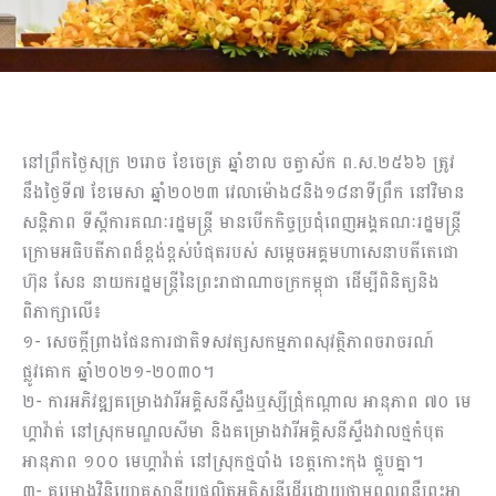
នៅព្រឹកថ្ងៃសុក្រ ២រោច ខែចេត្រ ឆ្នាំខាល ចត្វាស័ក ព.ស.២៥៦៦ ត្រូវ
នឹងថ្ងៃទី៧ ខែមេសា​​​​​​​​​​​​​​​​​​​​​​ ​​​​​​​​​​​ឆ្នាំ២០២៣ វេលាម៉ោង៨និង១៨នាទីព្រឹក នៅវិមាន
សន្តិភាព ទីស្ដីការគណៈរដ្ឋមន្ត្រី មាន​បើក​​​​កិច្ច​​ប្រជុំ​​​​​​​​​​​​​ពេញអង្គ​​គណៈ​រដ្ឋមន្ត្រី ​ ​​​
ក្រោម​អធិបតី​ភាព​​​​​ដ៏ខ្ពង់ខ្ពស់បំផុតរបស់ សម្ដេចអគ្គ​មហាសេនា​បតី​​​តេជោ​​​​​​​​​​​​​​​​​​​​​​​​​​​​​ ​​​​​​​​​​​​​​​​​​​​​​​​​
ហ៊ុន សែន នាយករដ្ឋមន្ត្រី​នៃ​ព្រះរាជាណាចក្រ​កម្ពុជា ដើម្បីពិនិត្យនិង
ពិភាក្សាលើ៖
១- ​សេចក្តីព្រាងផែនការជាតិទសវត្សសកម្មភាពសុវត្ថិភាពចរាចរណ៍
ផ្លូវគោក ឆ្នាំ២០២១-២០៣០។
២- ​ការអភិវឌ្ឍគម្រោងវារីអគ្គិសនីស្ទឹងឬស្សីជ្រុំកណ្តាល អានុភាព ៧០ មេ
ហ្គាវ៉ាត់ នៅ​ស្រុ​ក​​​​មណ្ឌលសីមា និងគម្រោងវារីអគ្គិសនីស្ទឹងវាលថ្មកំបុត
អានុភាព ១០០ មេហ្គាវ៉ាត់ នៅ​ស្រុ​ក​​ថ្មបាំង ខេត្តកោះកុង ផ្គួបគ្នា។
៣- ​គម្រោងវិនិយោគស្ថានីយផលិតអគ្គិសនីដើរដោយថាមពលពន្លឺព្រះអា