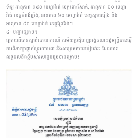
ទិត្យ អានុភាព ១៥០ មេហ្គាវ៉ាត់ ខេត្តពោធិ៍សាត់, អានុភាព ៦០ មេហ្គា
វ៉ាត់ ខេត្តកំពង់ឆ្នាំង, អានុភាព ៦០ មេហ្គាវ៉ាត់ ខេត្តស្វាយរៀង និង
អានុភាព ៨០ មេហ្គាវ៉ាត់ ខេត្តព្រៃវែង។
៤- ​បញ្ហាផ្សេងៗ។
ក្រោយពីបានស្ដាប់របាយការណ៍ សម័យប្រជុំ​ពេ​ញ​​​​អ​ង្គ​​​គណៈ​រដ្ឋ​មន្ត្រីបានធ្វើ
ការ​ពិភាក្សា​ផ្លាស់​​ប្ដូរយោបល់ និងសម្រេចតាមរបៀបវារៈ ដែល​មាន
លទ្ធផលនិង​​ខ្លឹមសារសង្ខេបដូច​ខាង​ក្រោ​ម​៖