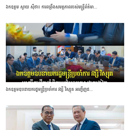
ឯកឧត្តម ស្វាយ ស៊ីថា៖ ការពង្រឹងសមត្ថភាពរបស់មន្ត្រីព័ត៌មា...
ឯកឧត្តមឧបនាយករដ្ឋមន្រ្តីប្រចាំការ វង្សី វិស្សុត អញ្ជើញដ...