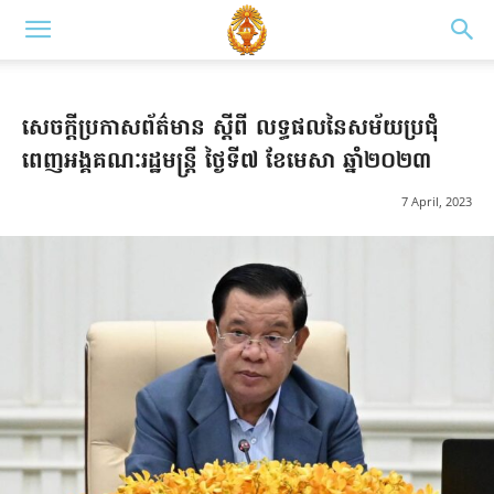
សេចក្ដីប្រកាសព័ត៌មាន ស្ដីពី លទ្ធផលនៃសម័យប្រជុំ
ពេញអង្គគណៈរដ្ឋមន្ត្រី ថ្ងៃទី៧ ខែមេសា ឆ្នាំ២០២៣
7 April, 2023