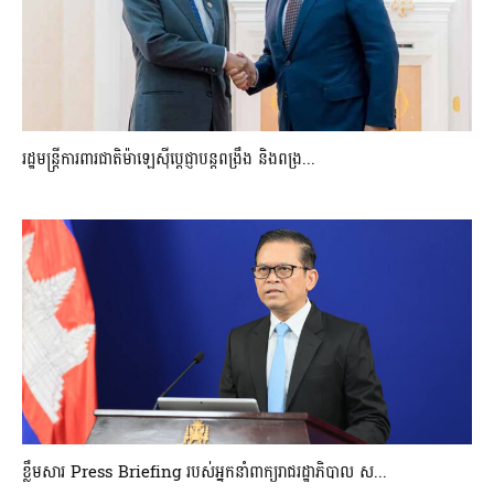
រដ្ឋមន្ត្រីការពារជាតិម៉ាឡេស៊ីប្ដេជ្ញាបន្តពង្រឹង និងពង្រ...
ខ្លឹមសារ Press Briefing របស់អ្នកនាំពាក្យរាជរដ្ឋាភិបាល ស...