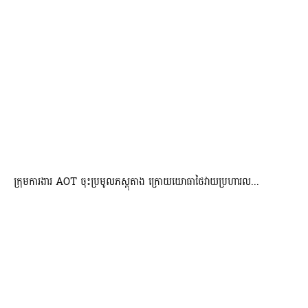
ក្រុមការងារ AOT ចុះប្រមូលភស្តុតាង ក្រោយយោធាថៃវាយប្រហារល...