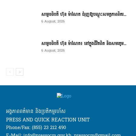
សម្តេចធិបតី ហ៊ុន ម៉ាណែត ជំរុញឱ្យបណ្តុះសមត្ថភាពពិតរ...
6 August, 2026
សម្តេចធិបតី ហ៊ុន ម៉ាណែត៖ នៅក្នុងជីវិតពិត និងសមរភូម...
6 August, 2026
អង្គភាពពត៌មាន និងប្រតិកម្មរហ័ស
PRESS AND QUICK REACTION UNIT
Phone/Fax: (855) 23 212 490
E-Mail: info@pressocm.gov.kh, pressocm@gmail.com