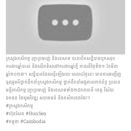
ក្រសួងកសិកម្ម រុក្ខាប្រមាញ់ និងនេសាទ បានបើកសន្និបាតបូកសរុប
ការងារឆ្នាំចាស់ និងលើកទិសដៅការងារឆ្នាំថ្មី កាលពីថ្ងៃទី២១ ខែមីនា
ឆ្នាំ២០២៣។ សន្និបាតដែលធ្វើឡើងរយៈពេល៤ថ្ងៃនេះ មានការអញ្ជើញ
ចូលរួមពីថ្នាក់ដឹកនាំក្រសួងកសិកម្ម ថ្នាក់ដឹកនាំអង្គភាពពាក់ព័ន្ធ ប្រធាន
មន្ទីរកសិកម្ម រុក្ខាប្រមាញ់ និងនេសាទទាំង២៥រាជធានី-ខេត្ត វិស័យ
ឯកជន ដៃគូអភិវឌ្ឍ សហគមន៍ និងកសិករផងដែរ។
#ក្រសួងកសិកម្ម
#ហ៊ុនសែន #HunSen
#កម្ពុជា #Cambodia