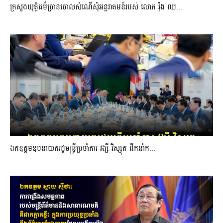
ក្រសួងយុត្តិធម៌ច្រានចោលសំណើសុំអន្តរាគមន៍របស់ លោក រ៉ុង ឈ...
ឯកឧត្តមឧបនាយករដ្ឋមន្រ្តីប្រចាំការ វង្សី វិស្សុត ដឹកនាំក...