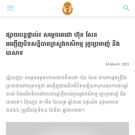
ផ្សាយបន្តផ្ទាល់៖ សម្តេចតេជោ ហ៊ុន សែន
អញ្ជើញបិទសន្និបាតក្រសួងកសិកម្ម រុក្ខាប្រមាញ់ និង
នេសាទ
24 March, 2023
(ភ្នំពេញ)៖ សម្តេចអគ្គមហាសេនាបតីតេជោ ហ៊ុន សែន នាយករដ្ឋមន្ត្រីនៃ
ព្រះរាជាណាចក្រកម្ពុជា អញ្ជើញជាអធិបតីបិទសន្និបាតបូក​សរុប​​​ការងារឆ្នាំ
ចាស់ និងលើកទិសដៅការងារឆ្នាំថ្មីរបស់ក្រសួងកសិកម្ម រុក្ខាប្រមាញ់ និង
នេសាទ។ ថ្ងៃសុក្រ ៣ កើត ខែចេត្រ ឆ្នាំខាល ចត្វាស័ក ពុទ្ធសករាជ
២៥៦៦ ត្រូវនឹងថ្ងៃទី២៤ ខែមីនា ឆ្នាំ២០២៣។