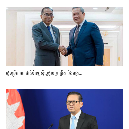
រដ្ឋមន្ត្រីការពារជាតិម៉ាឡេស៊ីប្ដេជ្ញាបន្តពង្រឹង និងពង្រ...