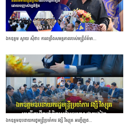
ឯកឧត្តម ស្វាយ ស៊ីថា៖ ការពង្រឹងសមត្ថភាពរបស់មន្ត្រីព័ត៌មា...
ឯកឧត្តមឧបនាយករដ្ឋមន្រ្តីប្រចាំការ វង្សី វិស្សុត អញ្ជើញដ...