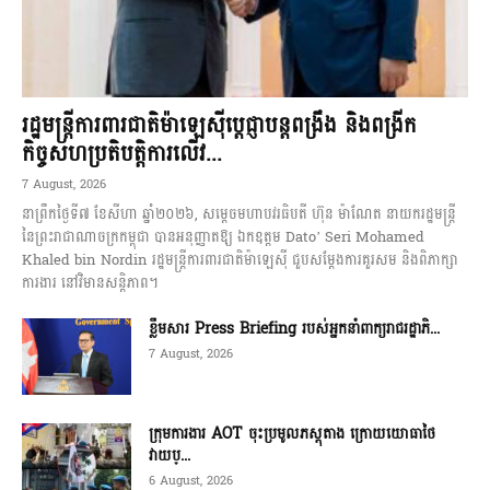
រដ្ឋមន្ត្រីការពារជាតិម៉ាឡេស៊ីប្ដេជ្ញាបន្តពង្រឹង និងពង្រីក
កិច្ចសហប្រតិបត្តិការលើវ...
7 August, 2026
នាព្រឹកថ្ងៃទី៧ ខែសីហា ឆ្នាំ២០២៦, សម្តេចមហាបវរធិបតី ហ៊ុន ម៉ាណែត នាយករដ្ឋមន្ត្រី
នៃព្រះរាជាណាចក្រកម្ពុជា បានអនុញ្ញាតឱ្យ ឯកឧត្ដម Dato’ Seri Mohamed
Khaled bin Nordin រដ្ឋមន្ត្រីការពារជាតិម៉ាឡេស៊ី ជួបសម្តែងការគួរសម និងពិភាក្សា
ការងារ នៅវិមានសន្តិភាព។
ខ្លឹមសារ Press Briefing របស់អ្នកនាំពាក្យរាជរដ្ឋាភិ...
7 August, 2026
ក្រុមការងារ AOT ចុះប្រមូលភស្តុតាង ក្រោយយោធាថៃ
វាយប្...
6 August, 2026