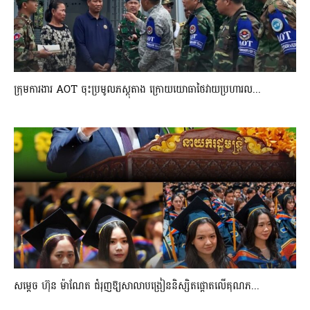
ក្រុមការងារ AOT ចុះប្រមូលភស្តុតាង ក្រោយយោធាថៃវាយប្រហារល...
សម្តេច ហ៊ុន ម៉ាណែត ជំរុញឱ្យសាលាបង្រៀននិស្សិតផ្តោតលើគុណភ...