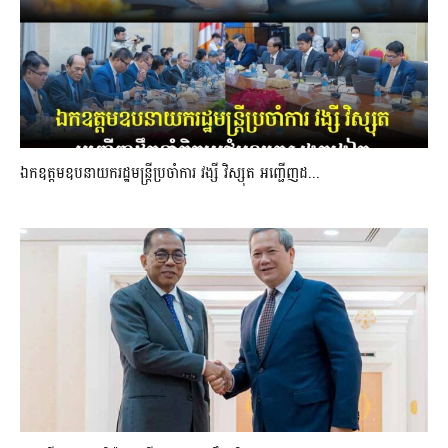
ឯកឧត្តមឧបនាយករដ្ឋមន្រ្តីប្រចាំការ វង្សី វិស្សុត អញ្ជើញដ...