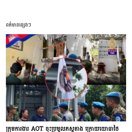
ពត៌មានផ្សេងៗ
ក្រុមការងារ AOT ចុះប្រមូលភស្តុតាង ក្រោយយោធាថៃ