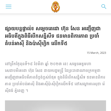
ផ្សាយបន្តផ្ទាល់៖ សម្ដេចតេជោ ហ៊ុន សែន អញ្ជើញជា
អធិបតីក្នុងពិធីបើកសន្និសីទ ជនមានពិការភាព ប្រចាំ
តំបន់អាស៊ី និងប៉ាស៊ីហ្វិក លើកទី៥
15 March, 2023
នៅព្រឹកថ្ងៃពុធទី១៥ ខែមីនា ឆ្នាំ ២០២៣ នេះ សម្ដេចអគ្គមហា
សេនាបតីតេជោ ហ៊ុន សែន នាយករដ្ឋមន្ត្រី នៃព្រះរាជាណាចក្រកម្ពុជា
អញ្ជើញជាអធិបតីភាពដ៏ខ្ពង់ខ្ពស់បំផុត ក្នុងពិធីបើកសន្និសីទ ជនមានពិការ
ភាព ប្រចាំតំបន់អាស៊ី និងអាស៊ីប៉ាស៊ីហ្វិកលើកទី៥ នៅសណ្ឋាគារសុខា រ៉េ
ស៊ីដង់ ភ្នំពេញ ។