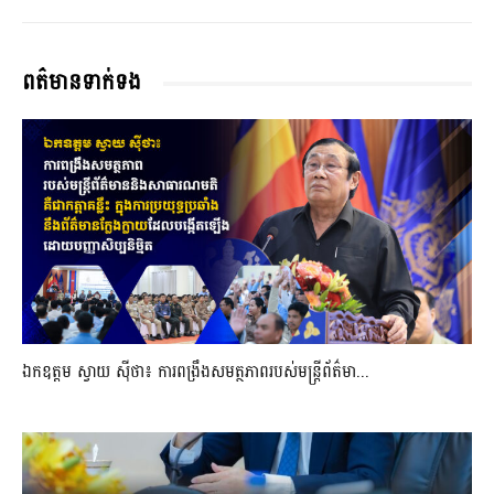
ពត៌មានទាក់ទង
ឯកឧត្តម ស្វាយ ស៊ីថា៖ ការពង្រឹងសមត្ថភាពរបស់មន្ត្រីព័ត៌មា...