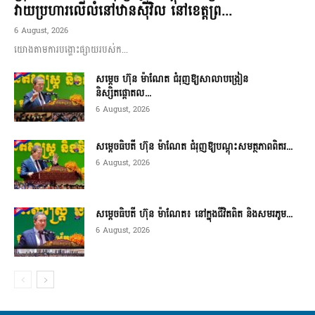
វាយប្រហារលើលំនៅឋានស៊ីវិល នៅខេត្តព្រ...
6 August, 2026
យោងតាមការបង្ហោះផ្សាយរបស់ក...
សម្តេច ហ៊ុន ម៉ាណែត ជំរុញឱ្យសាលាបង្រៀន
និស្សិតផ្តោតល...
6 August, 2026
សម្តេចធិបតី ហ៊ុន ម៉ាណែត ជំរុញឱ្យបណ្តុះសមត្ថភាពពិតរ...
6 August, 2026
សម្តេចធិបតី ហ៊ុន ម៉ាណែត៖ នៅក្នុងជីវិតពិត និងសមរភូម...
6 August, 2026