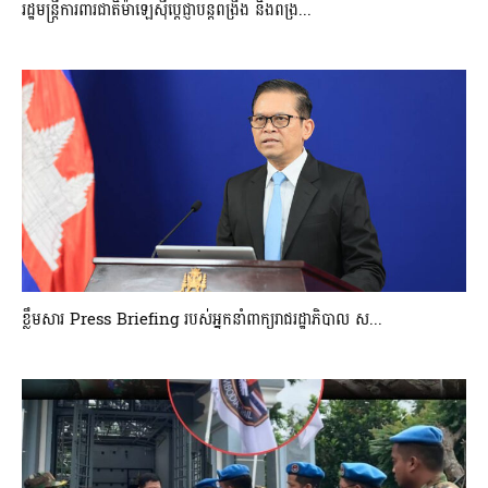
រដ្ឋមន្ត្រីការពារជាតិម៉ាឡេស៊ីប្ដេជ្ញាបន្តពង្រឹង និងពង្រ...
ខ្លឹមសារ Press Briefing របស់អ្នកនាំពាក្យរាជរដ្ឋាភិបាល ស...