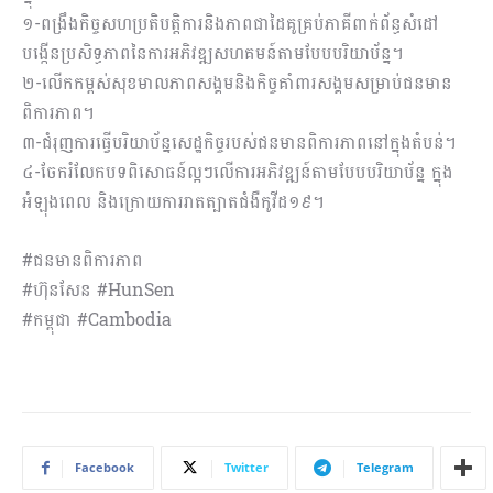
១-ពង្រឹងកិច្ចសហប្រតិបត្តិការនិងភាពជាដៃគូគ្រប់ភាគីពាក់ព័ន្ធសំដៅ
បង្កើនប្រសិទ្ធភាពនៃការអភិវឌ្ឍសហគមន៍តាមបែបបរិយាប័ន្ន។
២-លើកកម្ពស់សុខមាលភាពសង្គមនិងកិច្ចគាំពារសង្គមសម្រាប់ជនមាន
ពិការភាព។
៣-ជំរុញការធ្វើបរិយាប័ន្នសេដ្ឋកិច្ចរបស់ជនមានពិការភាពនៅក្នុងតំបន់។
៤-ចែករំលែកបទពិសោធន៍ល្អៗលើការអភិវឌ្ឍន៍តាមបែបបរិយាប័ន្ន ក្នុង
អំឡុងពេល និងក្រោយការរាតត្បាតជំងឺកូវីដ១៩។
#ជនមានពិការភាព
#ហ៊ុនសែន #HunSen
#កម្ពុជា #Cambodia
Facebook
Twitter
Telegram