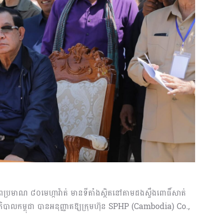
ាពប្រមាណ ៨០មេហ្កាវ៉ាត់ មានទីតាំងស្ថិតនៅតាមដងស្ទឹងពោធិ៍សាត់
្ឋាភិបាលកម្ពុជា បានអនុញ្ញាតឱ្យក្រុមហ៊ុន SPHP (Cambodia) Co.,