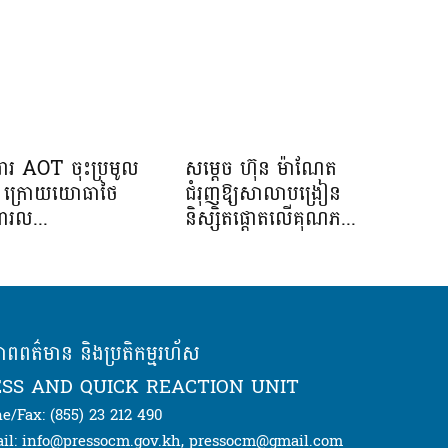
រងារ AOT ចុះប្រមូល
សម្តេច ហ៊ុន ម៉ាណែត
ាង ក្រោយយោធាថៃ
ជំរុញឱ្យសាលាបង្រៀន
ារល...
និស្សិតផ្តោតលើគុណភ...
ភាពពត៌មាន និងប្រតិកម្មរហ័ស
SS AND QUICK REACTION UNIT
e/Fax: (855) 23 212 490
il: info@pressocm.gov.kh, pressocm@gmail.com