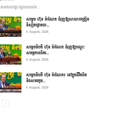
ាមការបង្ហោះផ្សាយរបស់ក...
សម្តេច ហ៊ុន ម៉ាណែត ជំរុញឱ្យសាលាបង្រៀន
និស្សិតផ្តោតល...
6 August, 2026
សម្តេចធិបតី ហ៊ុន ម៉ាណែត ជំរុញឱ្យបណ្តុះ
សមត្ថភាពពិតរ...
6 August, 2026
សម្តេចធិបតី ហ៊ុន ម៉ាណែត៖ នៅក្នុងជីវិតពិត
និងសមរភូម...
6 August, 2026