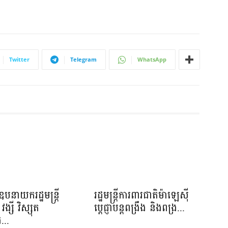
Twitter
Telegram
WhatsApp
បនាយករដ្ឋមន្រ្តី
រដ្ឋមន្ត្រីការពារជាតិម៉ាឡេស៊ី
វង្សី វិស្សុត
ប្ដេជ្ញាបន្តពង្រឹង និងពង្រ...
...