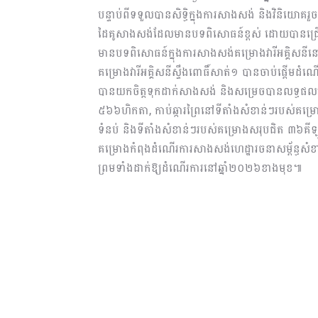
បន្ទាប់ពីទទួលបានសិទ្ធិក្នុងការសាងសង់ និងវិនិយោគរួច
ដៃគូសាងសង់ដែលមានបទពិសោធន៍​ខ្ពស់ ដោយបានជ្រើ
មានបទពិសោធន៍ក្នុងការសាងសង់គម្រោងវារីអគ្គិសនី
គម្រោងវារីអគ្គិសនីស្ទឹងពោធិ៍សាត់១ បានចាប់ផ្តើមដំណ
បានយកចិត្តទុកដាក់សាងសង់ និងសម្រេចបានលទ្ធផលមួយច
៥៦៦ហិកតា, កាប់ឆ្ការព្រៃនៅទីតាំងសំខាន់ៗរបស់គម្
ទំនប់ និងទីតាំងសំខាន់ៗរបស់គម្រោងសរុបជិត ៣៦គីឡូ
គម្រោងកំពុងដំណើរការសាងសង់ហេដ្ឋារចនាសម្ព័ន្ធស
ព្រមទាំងដាក់ឱ្យដំណើរការ​នៅឆ្នាំ២០២៦ខាងមុខ៕