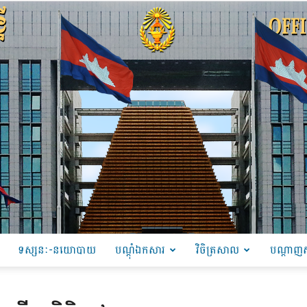
ទស្សនៈ-នយោបាយ
បណ្ដុំឯកសារ
វិចិត្រសាល
បណ្តាញស
PRU