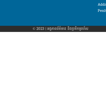
Addr
Penh
© 2023 | អង្គភាព​ព័ត៌មាន​ និងប្រតិកម្មរហ័ស