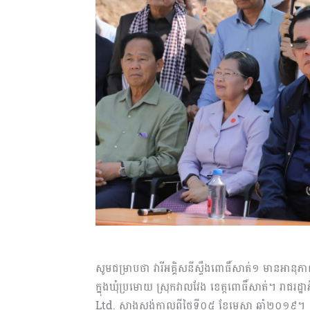
សូមជម្រាបថា វារីអគ្គិសនីស្ទឹងពោធិ៍សាត់១ មានអានុភ
ក្នុងឃុំប្រមោយ ស្រុកវាលវែង ខេត្តពោធិ៍សាត់។ រាជរដ
Ltd. សាងសង់កាលពីថ្ងៃទី០៥ ខែមេសា ឆ្នាំ២០១៩។