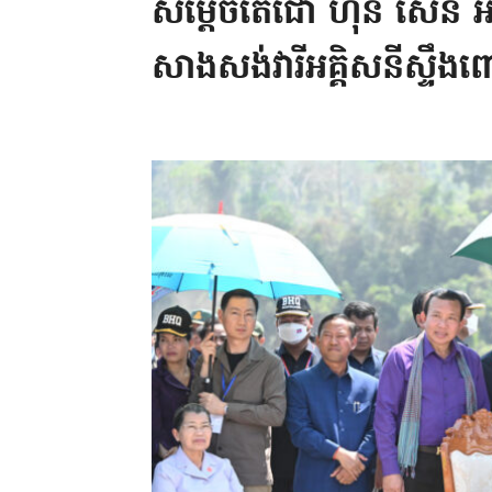
សម្តេចតេជោ ហ៊ុន សែន អញ្
សាងសង់វារីអគ្គិសនី​ស្ទឹង