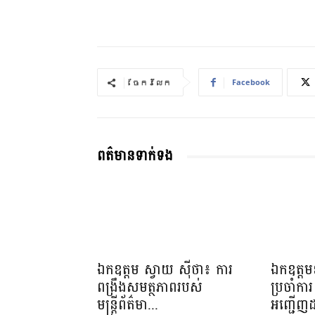
Facebook
ចែករំលែក
ពត៌មានទាក់ទង
ឯកឧត្តម ស្វាយ ស៊ីថា៖ ការ
ឯកឧត្តមឧ
ពង្រឹងសមត្ថភាពរបស់
ប្រចាំការ 
មន្ត្រីព័ត៌មា...
អញ្ជើញដ