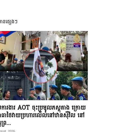
មានផ្សេងៗ
ុមការងារ AOT ចុះប្រមូលភស្តុតាង ក្រោយ
ធាថៃវាយប្រហារលើលំនៅឋានស៊ីវិល នៅ
តព្រ...
gust, 2026