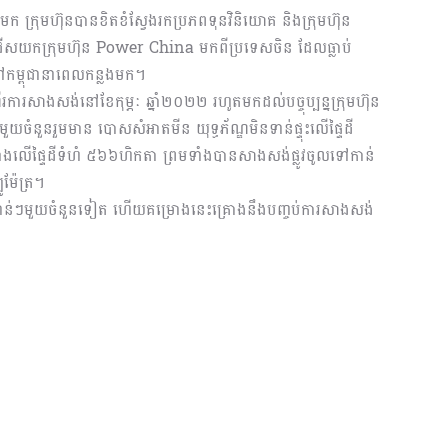
មក ក្រុមហ៊ុនបានខិតខំ​ស្វែង​រក​ប្រភពទុនវិនិយោគ និងក្រុមហ៊ុន
សយកក្រុមហ៊ុន Power China មកពីប្រទេសចិន ដែលធ្លាប់
នៅកម្ពុជានាពេលកន្លងមក។
ើរការសាងសង់នៅខែកុម្ភៈ ឆ្នាំ២០២២ រហូតមកដល់បច្ចុប្បន្នក្រុមហ៊ុន
ំនួនរួមមាន បោសសំអាតមីន យុទ្ធភ័ណ្ឌមិនទាន់ផ្ទុះលើផ្ទៃដី
រោងលើផ្ទៃដីទំហំ ៥៦៦ហិកតា ព្រមទាំងបានសាងសង់ផ្លូវចូលទៅកាន់
ម៉ែត្រ។
ំខាន់ៗមួយចំនួនទៀត ហើយគម្រោងនេះគ្រោងនឹងបញ្ចប់ការសាងសង់​