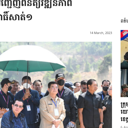
ជើញពិនិត្យវឌ្ឍនភាព​
ពោធិ៍សាត់១
ពត៌
I
14 March, 2023
អង្គ
ភាព​
ក្រ
យោ
ខេត្
6 Au