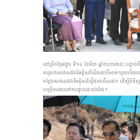
នៅព្រឹកថ្ងៃអង្គារ ទី១៤ ខែមីនា ឆ្នាំ២០២៣នេះ បន
គម្រោងសាងសង់វារីអគ្គិសនីសឹងពោធិ៍សាត់១រួចហើយន
កន្លែងសាងសង់វារីអគ្គិសនីស្ទឹងពោធិ៍សាត់១ ដើម្បីពិន
បម្រើការងារនៅការដ្ឋាននេះផងដែរ។