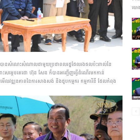
យោងត
ព័ត៌មាន​
និង
្ទាប់ពីបានសំណេះសំណាលជាមួយប្រជាពលរដ្ឋដែលរងផលប៉ះពាល់នៃ
ោះសម្ដេចតេជោ ហ៊ុន សែន ក៏បានអញ្ជើញធ្វើដំណើរមកកាន់
ិត្យមើលវឌ្ឍនភាពនៃការសាងសង់ និងជួបកម្មករ កម្មការិនី ដែលកំពុង
ប្រតិកម្ម
រហ័ស