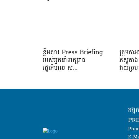
ខ្លឹមសារ Press Briefing
ក្រុមកា
របស់អ្នកនាំពាក្យរាជ
ភស្តុត
រដ្ឋាភិបាល ស...
វាយប្រហ
អង្គ
PRE
Phon
E-Ma