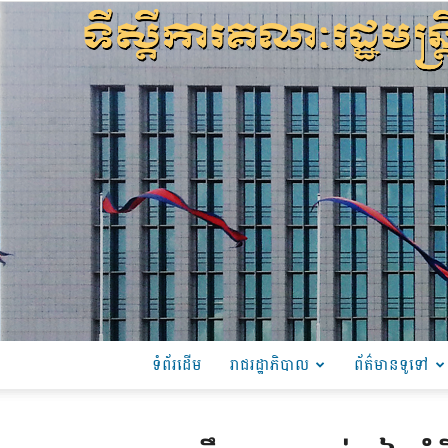
ទំព័រដើម
រាជរដ្ឋាភិបាល
ព័ត៌មានទូទៅ