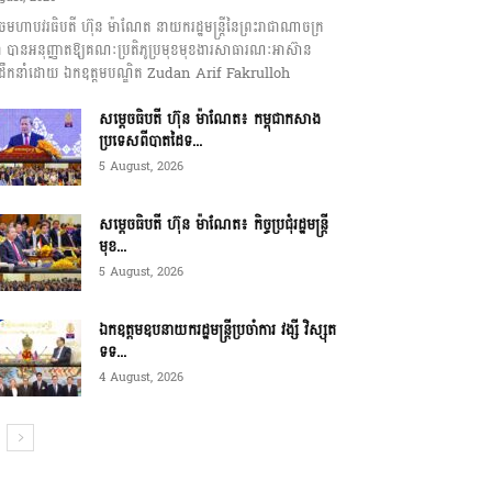
េចមហាបវរធិបតី ហ៊ុន ម៉ាណែត នាយករដ្ឋមន្ត្រីនៃព្រះរាជាណាចក្រ
ុជា បានអនុញ្ញាតឱ្យគណៈប្រតិភូប្រមុខមុខងារសាធារណៈអាស៊ាន
ឹកនាំដោយ ឯកឧត្តមបណ្ឌិត Zudan Arif Fakrulloh
សម្ដេចធិបតី ហ៊ុន ម៉ាណែត៖ កម្ពុជាកសាង
ប្រទេសពីបាតដៃទ...
5 August, 2026
សម្ដេចធិបតី ហ៊ុន ម៉ាណែត៖ កិច្ចប្រជុំរដ្ឋមន្ត្រី
មុខ...
5 August, 2026
ឯកឧត្តមឧបនាយករដ្ឋមន្ត្រីប្រចាំការ វង្សី វិស្សុត
ទទ...
4 August, 2026