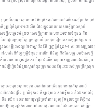
ការធានានូវសន្តិសុខគតិយុត្តនិងសង្គតិភាពគតិយុត្ត ស្របតាមការវិវត្តនៃ
ុមប្រឹក្សាអ្នកច្បាប់បានពិនិត្យនិងផ្តល់យោបល់លើសេចក្តីព្រាងច្បាប់
ងកិច្ចប្រជុំចំនួន២២៧លើក ដែលក្នុងនោះមានសេចក្ដីព្រាងច្បាប់
រាងសេចក្ដីសម្រេចចំនួន២ សេចក្ដីព្រាងគោលនយោបាយចំនួន៤ និង
ដ្ឋានក្រុមប្រឹក្សាអ្នកច្បាប់ក៏បានជួយរៀបចំសេចក្តីព្រាងព្រះរាជ
សេចក្តីព្រាងច្បាប់ទៅស្ថាប័ននីតិប្បញ្ញត្តិចំនួន១១ សម្របសម្រួលឱ្យ
ស្ថាប័ននីតិប្បញ្ញត្តិចំនួន៣៧លើក ពិនិត្យ និងកែសម្រួលលើសេចក្ដី
ាជរដ្ឋាភិបាលគោរពជូនរដ្ឋសភា ចំនួន៩លើក សម្របសម្រួលការងារសំណួរ
វដើម្បីរៀបចំជំនួយស្មារតីជូនក្រុមការងារនីមួយៗរបស់ក្រុមប្រឹក្សាអ្នក
្នកច្បាប់សម្រេចបានលទ្ធផលការងារជាច្រើនជូនរាជរដ្ឋាភិបាលលើ
ងគោលបំណងពង្រឹង ប្រសិទ្ធភាព កិត្យានុភាព សាមគ្គីភាព និងឯកភាពផ្ទៃ
 ប៊ិន ឈិន ឧបនាយករដ្ឋមន្ត្រីប្រចាំការ រដ្ឋមន្ត្រីទទួលបន្ទុកទីស្តីការ
បានណែនាំឱ្យបន្តពង្រឹងគុណភាពនៃការផ្តល់យោបល់និងធាតុចូល ដើម្បីរួម