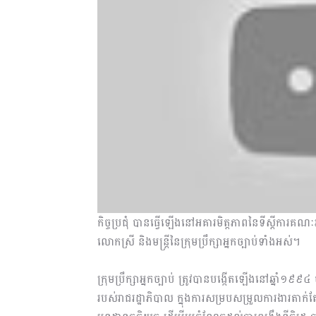
កិច្ចប្រជុំ បានធ្វើឡើងនៅអគារមិត្តភាពនៃទីស្ដីការ
លោកស្រី និងមន្រ្តីនៃក្រុមប្រឹក្សាអ្នកច្បាប់ទាំងអស់។
ក្រុមប្រឹក្សាអ្នកច្បាប់ ត្រូវបានបង្កើតឡើងនៅឆ្នាំ១៩៩
របស់រាជរដ្ឋាភិបាល ក្នុងការសម្របសម្រួលការងារតាក់តែ