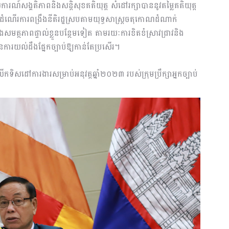
ណ៍សង្គតិភាពនិងសន្តិសុខគតិយុត្ត សំដៅរក្សាបាននូវតម្លៃគតិយុត្ត
នុងដំណើរការពង្រឹងនីតិរដ្ឋស្របតាមយុទ្ធសាស្រ្តចតុកោណដំណាក់
ងសមត្ថភាពផ្ទាល់ខ្លួនបន្ថែមទៀត តាមរយៈការខិតខំស្រាវជ្រាវនិង
ការយល់ដឹងផ្នែកច្បាប់ឱ្យកាន់តែប្រសើរ។
ើកទិសដៅការងារសម្រាប់អនុវត្តឆ្នាំ២០២៣ របស់ក្រុមប្រឹក្សាអ្នកច្បាប់