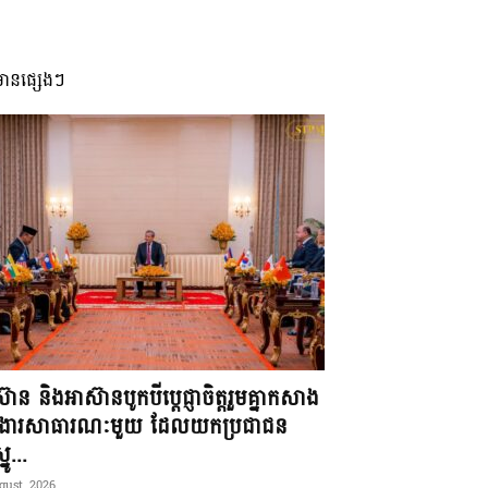
មានផ្សេងៗ
៊ាន និងអាស៊ានបូកបីប្តេជ្ញាចិត្តរួមគ្នាកសាង
ខងារសាធារណៈមួយ ដែលយកប្រជាជន
នូ...
gust, 2026