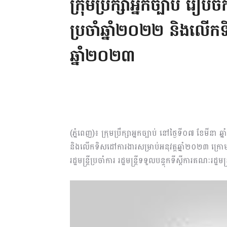
ក្រុមប្រឹក្សាអ្នកច្បាប់ រៀប
ប្រចាំឆ្នាំ២០២២ និងលើកទ
ឆ្នាំ២០២៣
(ភ្នំពេញ)៖ ក្រុមប្រឹក្សាអ្នកច្បាប់ នៅថ្ងៃទី០៧ ខែមីន
និងលើកទិសដៅការងារសម្រាប់អនុវត្តឆ្នាំ២០២៣ ក្រ
រដ្ឋមន្រ្តីប្រចាំការ រដ្ឋមន្រ្តីទទួលបន្ទុកទីស្ដីការគណៈរដ្ឋមន