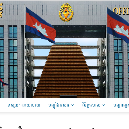
ទស្សនៈ-នយោបាយ
បណ្ដុំឯកសារ
វិចិត្រសាល
បណ្តាញស
PRU