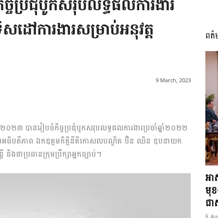
ចំកិច្ចប្រជុំបូកសរុបលទ្ធផលការងារ
ិសដៅការងារសម្រាប់អនុវត្ត
ពត៌
I
9 March, 2023
អង្គ
ា ឆ្នាំ២០២៣ បានរៀបចំកិច្ចប្រជុំបូកសរុបលទ្ធផលការងារប្រចាំឆ្នាំ២០២២
ោមអធិបតីភាព ឯកឧត្តមកិត្តិនីតិកោសលបណ្ឌិត ប៊ិន ឈិន ឧបនាយក
្រ្តី និងជាប្រធានក្រុមប្រឹក្សាអ្នកច្បាប់។
ភាព​
អាស
មុ
ជាស្
5 Au