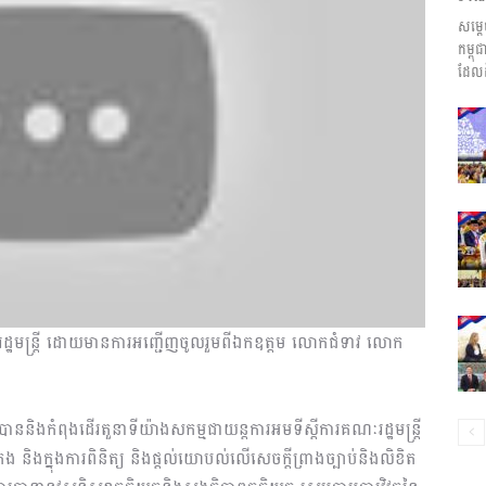
សម្ត
ព័ត៌មាន​
កម្ព
ដែលដ
និង
ប្រតិកម្ម
គណៈរដ្ឋមន្រ្តី ដោយមានការអញ្ជើញចូលរួមពីឯកឧត្តម លោកជំទាវ លោក
៤ បាននិងកំពុងដើរតួនាទីយ៉ាងសកម្មជាយន្តការអមទីស្តីការគណៈរដ្ឋមន្រ្តី
រហ័ស
ង និងក្នុងការពិនិត្យ និងផ្តល់យោបល់លើសេចក្តីព្រាងច្បាប់និងលិខិត