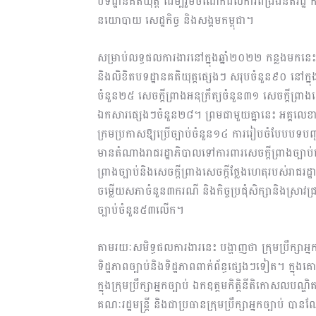
បទដ្ឋានគតិយុត្ត ដើម្បីរួមចំណែកដល់ការពង្រឹងនីតិរដ្ឋ 
នយោបាយ សេដ្ឋកិច្ច និងសង្គមកម្ពុជា។
សម្រាប់លទ្ធផលការងារនៅក្នុងឆ្នាំ២០២២ កន្លងមកនេះ ក្រ
និងលិខិតបទដ្ឋានគតិយុត្តផ្សេងៗ សរុបចំនួន៩០ នៅក្នុ
ចំនួន២៥ សេចក្ដីព្រាងអនុក្រឹត្យចំនួន៣១ សេចក្ដីព្
ឯកសារផ្សេងៗចំនួន២៨។ ព្រមជាមួយគ្នានេះ អគ្គលេខាធិការ
ក្រមប្រកាសឱ្យប្រើច្បាប់ចំនួន១៤ ការរៀបចំបែបបទបញ្ជូន
មានតំណាងរាជរដ្ឋាភិបាលទៅការពារសេចក្តីព្រាងច្បាប់នៅ
ព្រាងច្បាប់និងសេចក្ដីព្រាងសេចក្ដីថ្លែងហេតុរបស់រ
ចម្លើយសភាចំនួន៣ករណី និងកិច្ចប្រជុំសិក្សានិងស្រាវជ្រា
ច្បាប់ចំនួន៥៣លើក។
តាមរយៈសមិទ្ធផលការងារនេះ បង្ហាញថា ក្រុមប្រឹក្សាអ
ទិដ្ឋភាពច្បាប់និងទិដ្ឋភាពពាក់ព័ន្ធផ្សេងៗទៀត។ ក្នុ
ក្នុងក្រុមប្រឹក្សាអ្នកច្បាប់ ឯកឧត្តមកិតិ្តនីតិកោសលបណ្ឌិត
គណៈរដ្ឋមន្ត្រី និងជាប្រធានក្រុមប្រឹក្សាអ្នកច្បាប់ 