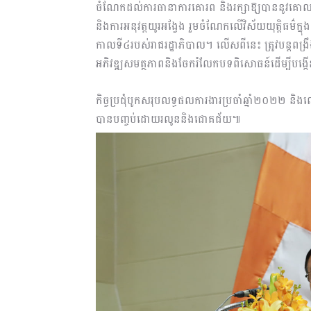
ចំណែកដល់ការធានាការគោរព និងរក្សាឱ្យបាននូវគោលការ
និងការអនុវត្តយូរអង្វែង រួមចំណែកលើវិស័យយុត្តិធម៌ក្
កាលទី៤របស់រាជរដ្ឋាភិបាល។ លើសពីនេះ ត្រូវបន្តពង្រឹ
អភិវឌ្ឍសមត្ថភាពនិងចែករំលែកបទពិសោធន៍ដើម្បីបង្កើន
កិច្ចប្រជុំបូកសរុបលទ្ធផលការងារប្រចាំឆ្នាំ២០២២ និងល
បានបញ្ចប់ដោយរលូននិងជោគជ័យ៕