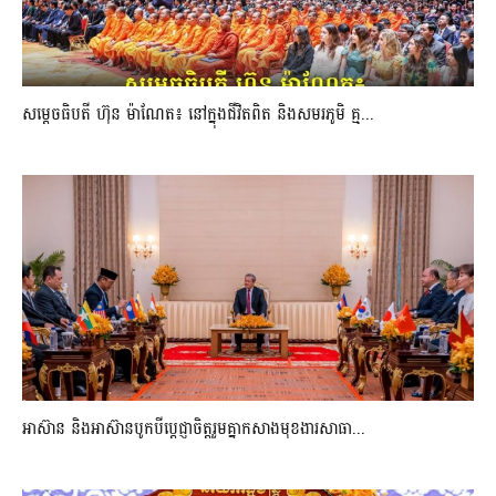
សម្តេចធិបតី ហ៊ុន ម៉ាណែត៖ នៅក្នុងជីវិតពិត និងសមរភូមិ គ្ម...
អាស៊ាន និងអាស៊ានបូកបីប្តេជ្ញាចិត្តរួមគ្នាកសាងមុខងារសាធា...