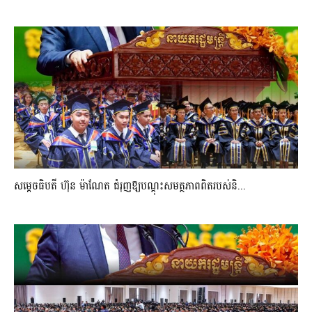
សម្តេចធិបតី ហ៊ុន ម៉ាណែត ជំរុញឱ្យបណ្តុះសមត្ថភាពពិតរបស់និ...