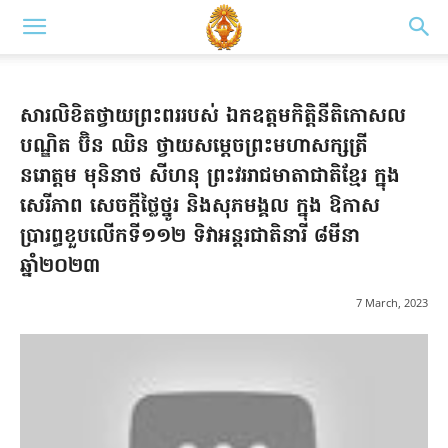
សារលិខិតថ្វាយព្រះពររបស់ ឯកឧត្តមកិត្តិនីតិកោសល
បណ្ឌិត ប៊ិន ឈិន ថ្វាយសម្តេចព្រះមហាសក្សត្រី
នរោត្តម មុនិនាថ សីហនុ ព្រះវររាជមាតាជាតិខ្មែរ ក្នុង
សេរីភាព សេចក្តីថ្លៃថ្នូរ និងសុភមង្គល ក្នុង ឱកាស
ប្រារព្ធខួបលើកទី១១២ ទិវាអន្តរជាតិនារី ៨មីនា
ឆ្នាំ២០២៣
7 March, 2023