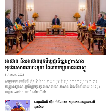
អាស៊ាន និងអាស៊ានបូកបីប្តេជ្ញាចិត្តរួមគ្នាកសាង
មុខងារសាធារណៈមួយ ដែលយកប្រជាជនជាស្នូ...
5 August, 2026
សម្តេចមហាបវរធិបតី ហ៊ុន ម៉ាណែត នាយករដ្ឋមន្ត្រីនៃព្រះរាជាណាចក្រកម្ពុជា បាន
អនុញ្ញាតឱ្យគណៈប្រតិភូប្រមុខមុខងារសាធារណៈអាស៊ាន ដែលដឹកនាំដោយ ឯកឧត្តម
បណ្ឌិត Zudan Arif Fakrulloh
សម្ដេចធិបតី ហ៊ុន ម៉ាណែត៖ កម្ពុជាកសាងប្រទេសពី
បាតដៃទ...