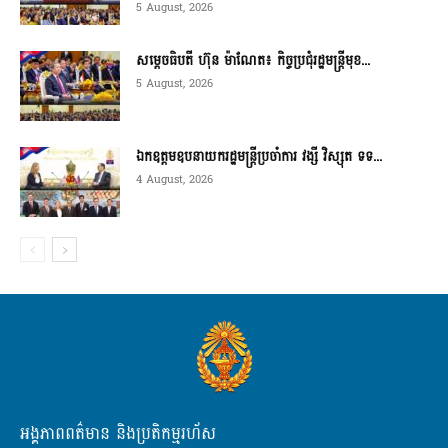
5 August, 2026
សម្ដេចធិបតី ហ៊ុន ម៉ាណែត៖ កិច្ចប្រជុំរដ្ឋមន្ត្រីមុខ...
5 August, 2026
ឯកឧត្តមឧបនាយករដ្ឋមន្ត្រីប្រចាំការ វង្សី វិស្សុត ទទ...
4 August, 2026
អង្គភាពពត៌មាន និងប្រតិកម្មរហ័ស