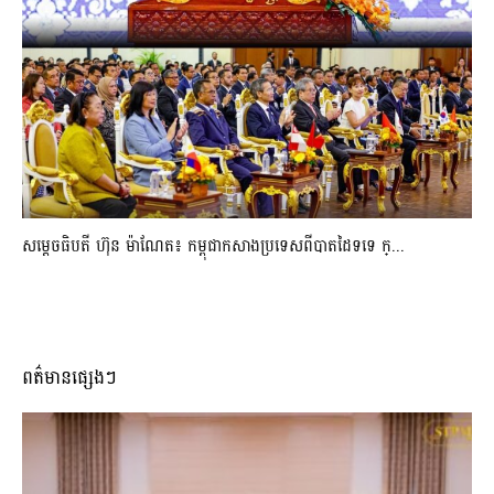
សម្ដេចធិបតី ហ៊ុន ម៉ាណែត៖ កម្ពុជាកសាងប្រទេសពីបាតដៃទទេ ក្...
ពត៌មានផ្សេងៗ