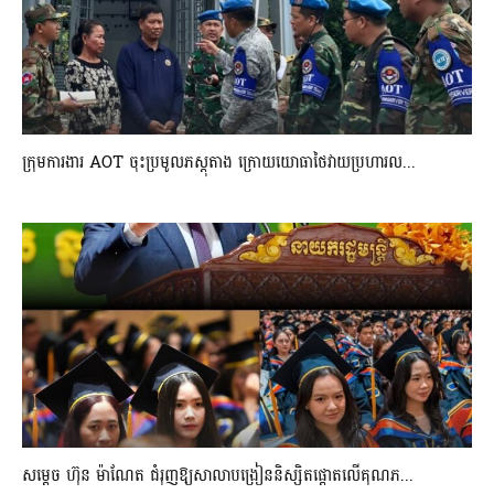
ក្រុមការងារ AOT ចុះប្រមូលភស្តុតាង ក្រោយយោធាថៃវាយប្រហារល...
សម្តេច ហ៊ុន ម៉ាណែត ជំរុញឱ្យសាលាបង្រៀននិស្សិតផ្តោតលើគុណភ...