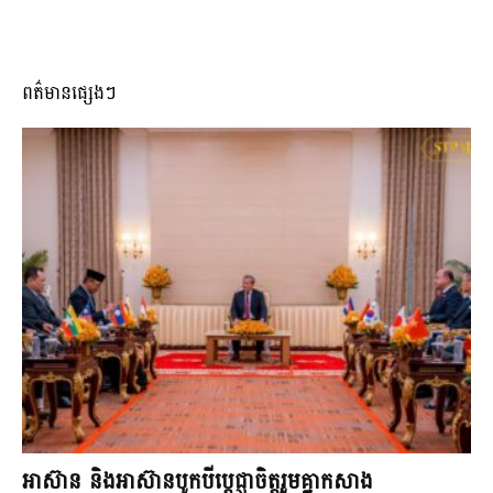
ពត៌មានផ្សេងៗ
អាស៊ាន និងអាស៊ានបូកបីប្តេជ្ញាចិត្តរួមគ្នាកសាង