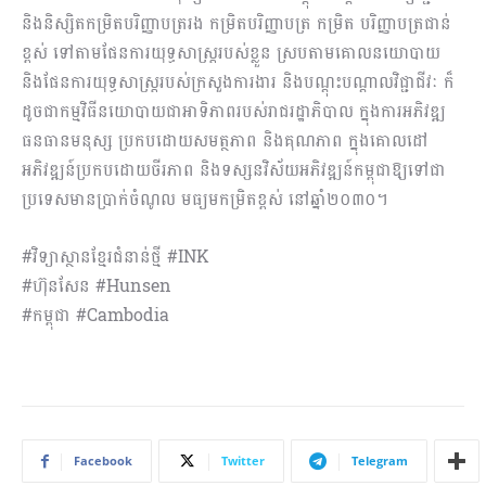
និងនិស្សិតកម្រិតបរិញ្ញាបត្ររង កម្រិតបរិញ្ញាបត្រ កម្រិត បរិញ្ញាបត្រជាន់
ខ្ពស់ ទៅតាមផែនការយុទ្ធសាស្ត្ររបស់ខ្លួន ស្របតាមគោលនយោបាយ
និងផែនការយុទ្ធសាស្ត្ររបស់ក្រសួងការងារ និងបណ្តុះបណ្តាលវិជ្ជាជីវៈ ក៏
ដូចជាកម្មវិធីនយោបាយជាអាទិភាពរបស់រាជរដ្ឋាភិបាល ក្នុងការអភិវឌ្ឍ
ធនធានមនុស្ស ប្រកបដោយសមត្ថភាព និងគុណភាព ក្នុងគោលដៅ
អភិវឌ្ឍន៍ប្រកបដោយចីរភាព និងទស្សនវិស័យអភិវឌ្ឍន៍កម្ពុជាឱ្យទៅជា
ប្រទេសមានប្រាក់ចំណូល មធ្យមកម្រិតខ្ពស់ នៅឆ្នាំ២០៣០។
#វិទ្យាស្ថានខ្មែរជំនាន់ថ្មី #INK
#ហ៊ុនសែន #Hunsen
#កម្ពុជា #Cambodia
Facebook
Twitter
Telegram