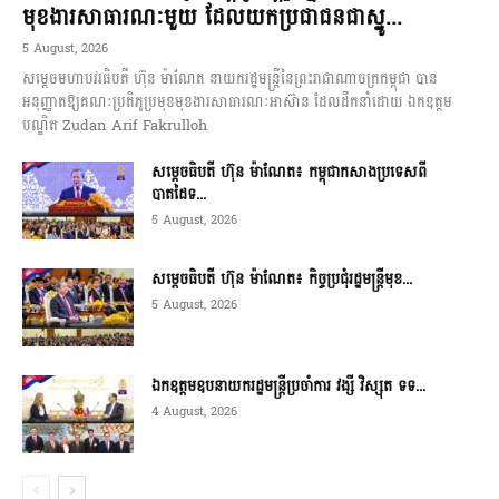
មុខងារសាធារណៈមួយ ដែលយកប្រជាជនជាស្នូ...
5 August, 2026
សម្តេចមហាបវរធិបតី ហ៊ុន ម៉ាណែត នាយករដ្ឋមន្ត្រីនៃព្រះរាជាណាចក្រកម្ពុជា បាន
អនុញ្ញាតឱ្យគណៈប្រតិភូប្រមុខមុខងារសាធារណៈអាស៊ាន ដែលដឹកនាំដោយ ឯកឧត្តម
បណ្ឌិត Zudan Arif Fakrulloh
សម្ដេចធិបតី ហ៊ុន ម៉ាណែត៖ កម្ពុជាកសាងប្រទេសពី
បាតដៃទ...
5 August, 2026
សម្ដេចធិបតី ហ៊ុន ម៉ាណែត៖ កិច្ចប្រជុំរដ្ឋមន្ត្រីមុខ...
5 August, 2026
ឯកឧត្តមឧបនាយករដ្ឋមន្ត្រីប្រចាំការ វង្សី វិស្សុត ទទ...
4 August, 2026