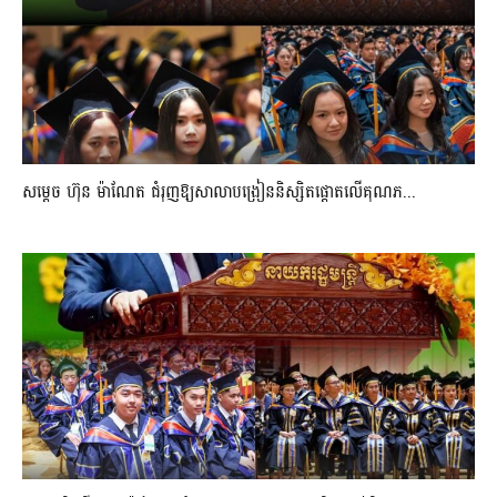
សម្តេច ហ៊ុន ម៉ាណែត ជំរុញឱ្យសាលាបង្រៀននិស្សិតផ្តោតលើគុណភ...