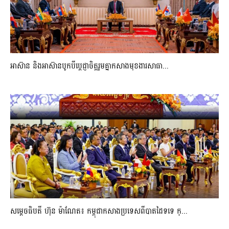
អាស៊ាន និងអាស៊ានបូកបីប្តេជ្ញាចិត្តរួមគ្នាកសាងមុខងារសាធា...
សម្ដេចធិបតី ហ៊ុន ម៉ាណែត៖ កម្ពុជាកសាងប្រទេសពីបាតដៃទទេ ក្...