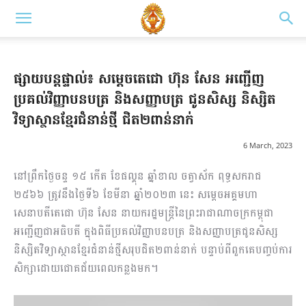
ផ្សាយបន្តផ្ទាល់៖ សម្តេចតេជោ ហ៊ុន សែន អញ្ជើញ
ប្រគល់វិញ្ញាបនបត្រ និងសញ្ញាបត្រ ជូនសិស្ស និស្សិត
វិទ្យាស្ថានខ្មែរជំនាន់ថ្មី ជិត២ពាន់នាក់
6 March, 2023
នៅព្រឹកថ្ងៃចន្ទ ១៥ កើត ខែផល្គុន ឆ្នាំខាល ចត្វាស័ក ពុទ្ធសករាជ
២៥៦៦ ត្រូវនឹងថ្ងៃទី៦ ខែមីនា ឆ្នាំ២០២៣ នេះ សម្តេចអគ្គមហា
សេនាបតីតេជោ ហ៊ុន សែន នាយករដ្ឋមន្ត្រីនៃព្រះរាជាណាចក្រកម្ពុជា
អញ្ជើញជាអធិបតី ក្នុងពិធីប្រគល់វិញ្ញាបនបត្រ និងសញ្ញាបត្រជូនសិស្ស
និស្សិតវិទ្យាស្ថានខ្មែរជំនាន់ថ្មីសរុបជិត២ពាន់នាក់ បន្ទាប់ពីពួកគេបញ្ចប់ការ
សិក្សាដោយជោគជ័យពេលកន្លងមក។