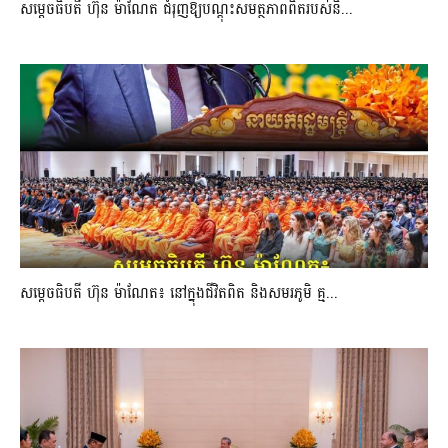
សម្តេចធិបតី ហ៊ុន ម៉ាណែត ជំរុញឱ្យបណ្តុះសមត្ថភាពពិតរបស់និ...
សម្តេចធិបតី ហ៊ុន ម៉ាណែត៖ នៅក្នុងជីវិតពិត និងសមរភូមិ គ្ម...