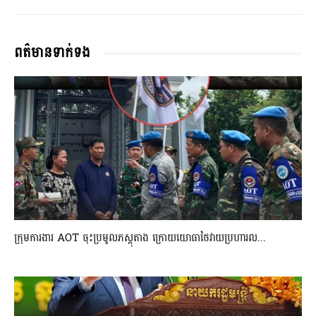
ពត៌មានទាក់ទង
ក្រុមការងារ AOT ចុះប្រមូលភស្តុតាង ក្រោយយោធាថៃវាយប្រហារល...