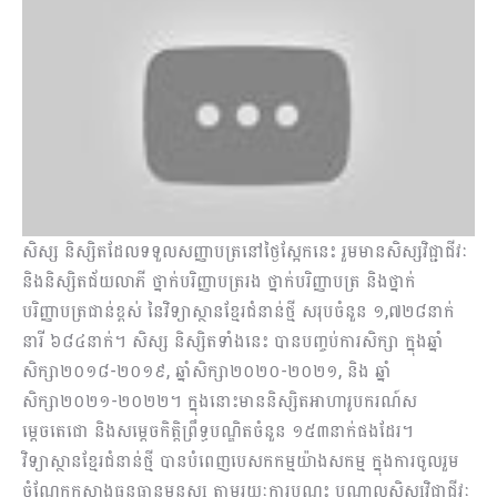
សិស្ស និស្សិតដែលទទួលសញ្ញាបត្រនៅថ្ងៃស្អែកនេះ រួមមានសិស្សវិជ្ជាជីវៈ
និងនិស្សិតជ័យលាភី ថ្នាក់បរិញ្ញាបត្ររង ថ្នាក់បរិញ្ញាបត្រ និងថ្នាក់
បរិញ្ញាបត្រជាន់ខ្ពស់ នៃវិទ្យាស្ថានខ្មែរជំនាន់ថ្មី សរុបចំនួន ១,៧២៨នាក់
នារី ៦៨៤នាក់។ សិស្ស និស្សិតទាំងនេះ បានបញ្ចប់ការសិក្សា ក្នុងឆ្នាំ
សិក្សា២០១៨-២០១៩, ឆ្នាំសិក្សា២០២០-២០២១, និង ឆ្នាំ
សិក្សា២០២១-២០២២។ ក្នុងនោះមាននិស្សិតអាហារូបករណ៍ស
ម្តេចតេជោ និងសម្ដេចកិត្តិព្រឹទ្ធបណ្ឌិតចំនួន ១៥៣នាក់ផងដែរ។
វិទ្យាស្ថានខ្មែរជំនាន់ថ្មី បានបំពេញបេសកកម្មយ៉ាងសកម្ម ក្នុងការចូលរួម
ចំណែកកសាងធនធានមនុស្ស តាមរយៈការបណ្តុះ បណ្តាលសិស្សវិជ្ជាជីវៈ