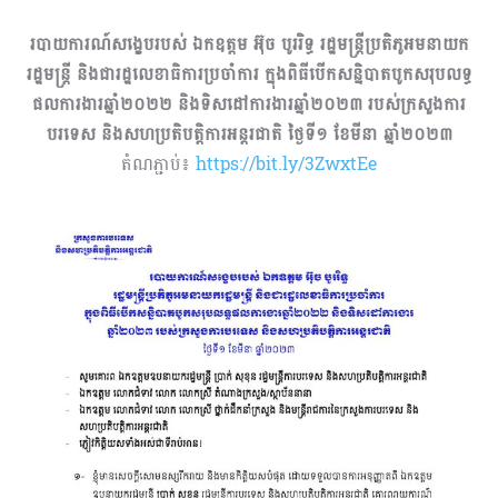
របាយការណ៍សង្ខេបរបស់ ឯកឧត្តម អ៊ុច បូររិទ្ធ រដ្ឋមន្ត្រីប្រតិភូអមនាយក
រដ្ឋមន្ត្រី និងជារដ្ឋលេខាធិការប្រចាំការ ក្នុងពិធីបើកសន្និបាតបូកសរុបលទ្ធ
ផលការងារឆ្នាំ២០២២ និងទិសដៅការងារឆ្នាំ២០២៣ របស់ក្រសួងការ
បរទេស និងសហប្រតិបត្តិការអន្តរជាតិ ថ្ងៃទី១ ខែមីនា ឆ្នាំ២០២៣
តំណភ្ជាប់៖
https://bit.ly/3ZwxtEe