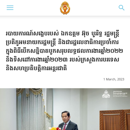
របាយការណ៍សង្ខេបរបស់ ឯកឧត្តម អ៊ុច បូររិទ្ធ រដ្ឋមន្ត្រី
ប្រតិភូអមនាយករដ្ឋមន្ត្រី និងជារដ្ឋលេខាធិការប្រចាំការ
ក្នុងពិធីបើកសន្និបាតបូកសរុបលទ្ធផលការងារឆ្នាំ២០២២
និងទិសដៅការងារឆ្នាំ២០២៣ របស់ក្រសួងការបរទេស
និងសហប្រតិបត្តិការអន្តរជាតិ
1 March, 2023