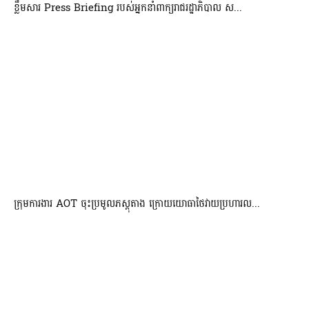
ខ្លឹមសារ Press Briefing របស់អ្នកនាំពាក្យរាជរដ្ឋាភិបាល ស...
ក្រុមការងារ AOT ចុះប្រមូលភស្តុតាង ក្រោយយោធាថៃវាយប្រហារល...