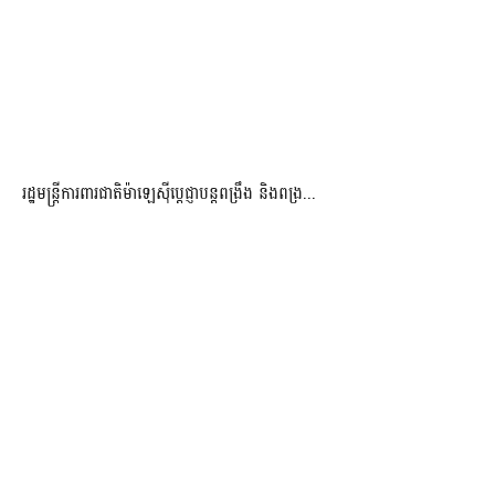
រដ្ឋមន្ត្រីការពារជាតិម៉ាឡេស៊ីប្ដេជ្ញាបន្តពង្រឹង និងពង្រ...