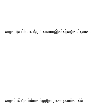
សម្តេច ហ៊ុន ម៉ាណែត ជំរុញឱ្យសាលាបង្រៀននិស្សិតផ្តោតលើគុណភ...
សម្តេចធិបតី ហ៊ុន ម៉ាណែត ជំរុញឱ្យបណ្តុះសមត្ថភាពពិតរបស់និ...