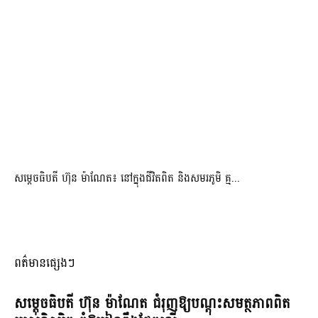
សម្តេចធិបតី ហ៊ុន ម៉ាណែត៖ នៅក្នុងជីវិតពិត និងសមរភូមិ គ្ម...
ពត៌មានផ្សេងៗ
សម្តេចធិបតី ហ៊ុន ម៉ាណែត ជំរុញឱ្យបណ្តុះសមត្ថភាពពិត