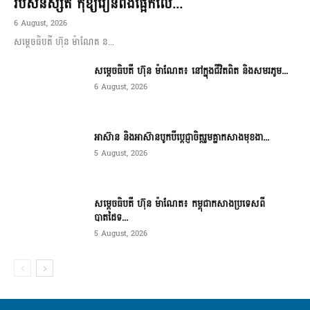
របស់និស្សិត កុំឱ្យរៀនពឹងផ្អែកលើ...
6 August, 2026
សម្តេចធិបតី ហ៊ុន ម៉ាណែត ន...
សម្តេចធិបតី ហ៊ុន ម៉ាណែត៖ នៅក្នុងជីវិតពិត និងសមរភូម...
6 August, 2026
អាស៊ាន និងអាស៊ានបូកបីប្តេជ្ញាចិត្តរួមគ្នាកសាងមុខងា...
5 August, 2026
សម្ដេចធិបតី ហ៊ុន ម៉ាណែត៖ កម្ពុជាកសាងប្រទេសពី
បាតដៃទ...
5 August, 2026