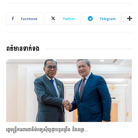
Facebook
Twitter
Telegram
ពត៌មានទាក់ទង
រដ្ឋមន្ត្រីការពារជាតិម៉ាឡេស៊ីប្ដេជ្ញាបន្តពង្រឹង និងពង្រ...