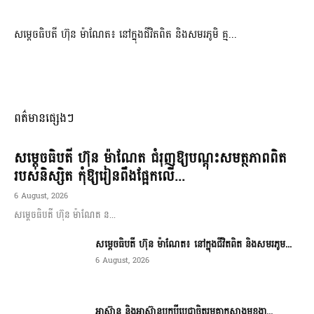
សម្តេចធិបតី ហ៊ុន ម៉ាណែត៖ នៅក្នុងជីវិតពិត និងសមរភូមិ គ្ម...
ពត៌មានផ្សេងៗ
សម្តេចធិបតី ហ៊ុន ម៉ាណែត ជំរុញឱ្យបណ្តុះសមត្ថភាពពិត
របស់និស្សិត កុំឱ្យរៀនពឹងផ្អែកលើ...
6 August, 2026
សម្តេចធិបតី ហ៊ុន ម៉ាណែត ន...
សម្តេចធិបតី ហ៊ុន ម៉ាណែត៖ នៅក្នុងជីវិតពិត និងសមរភូម...
6 August, 2026
អាស៊ាន និងអាស៊ានបូកបីប្តេជ្ញាចិត្តរួមគ្នាកសាងមុខងា...