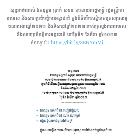
សុន្ទរកថារបស់ ឯកឧត្តម ប្រាក់ សុខុន ឧបនាយករដ្ឋមន្ត្រី រដ្ឋមន្ត្រីការ
បរទេស និងសហប្រតិបត្តិការអន្តរជាតិ ក្នុងពិធីបើកសន្និបាតបូកសរុបលទ្ធ
ផលការងារឆ្នាំ២០២២ និងទិសដៅឆ្នាំ២០២៣ របស់ក្រសួងការបរទេស
និងសហប្រតិបត្តិការអន្តរជាតិ នៅថ្ងៃទី១ ខែមីនា ឆ្នាំ២០២៣
តំណភ្ជាប់៖
https://bit.ly/3ENYmMi