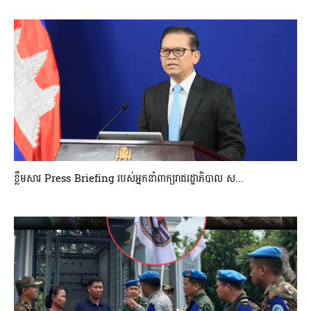
ខ្លឹមសារ Press Briefing របស់អ្នកនាំពាក្យរាជរដ្ឋាភិបាល ស...