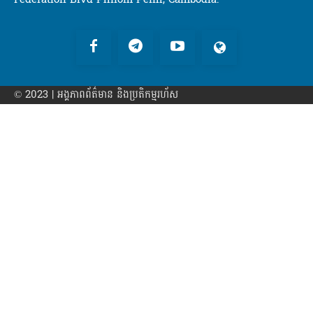
© 2023 | អង្គភាព​ព័ត៌មាន​ និងប្រតិកម្មរហ័ស