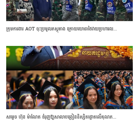
ក្រុមការងារ AOT ចុះប្រមូលភស្តុតាង ក្រោយយោធាថៃវាយប្រហារល...
សម្តេច ហ៊ុន ម៉ាណែត ជំរុញឱ្យសាលាបង្រៀននិស្សិតផ្តោតលើគុណភ...