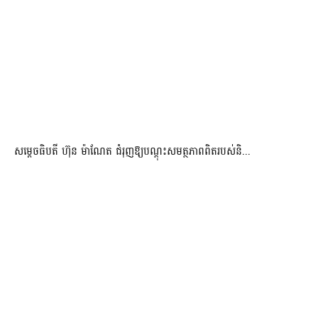
សម្តេចធិបតី ហ៊ុន ម៉ាណែត ជំរុញឱ្យបណ្តុះសមត្ថភាពពិតរបស់និ...