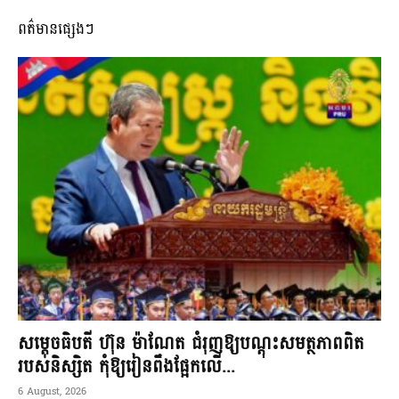
ពត៌មានផ្សេងៗ
សម្តេចធិបតី ហ៊ុន ម៉ាណែត ជំរុញឱ្យបណ្តុះសមត្ថភាពពិត
របស់និស្សិត កុំឱ្យរៀនពឹងផ្អែកលើ...
6 August, 2026