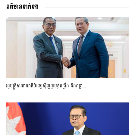
ពត៌មានទាក់ទង
រដ្ឋមន្ត្រីការពារជាតិម៉ាឡេស៊ីប្ដេជ្ញាបន្តពង្រឹង និងពង្រ...