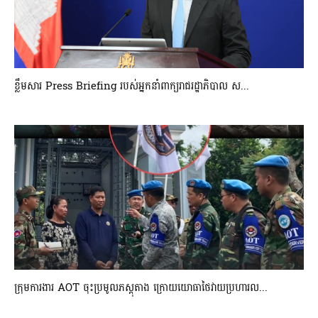
ខ្លឹមសារ Press Briefing របស់អ្នកនាំពាក្យរាជរដ្ឋាភិបាល ស...
ក្រុមការងារ AOT ចុះប្រមូលភស្តុតាង ក្រោយយោធាថៃវាយប្រហារល...