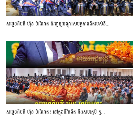
សម្តេចធិបតី ហ៊ុន ម៉ាណែត ជំរុញឱ្យបណ្តុះសមត្ថភាពពិតរបស់និ...
សម្តេចធិបតី ហ៊ុន ម៉ាណែត៖ នៅក្នុងជីវិតពិត និងសមរភូមិ គ្ម...