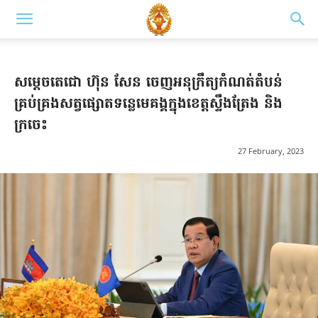
សម្ដេចតេជោ ហ៊ុន សែន ចេញអនុក្រឹត្យកំណត់តំបន់
គ្រប់គ្រងសត្វផ្សោតទន្លេមេគង្គក្នុងខេត្តស្ទឹងត្រែង និង
ក្រចេះ
27 February, 2023