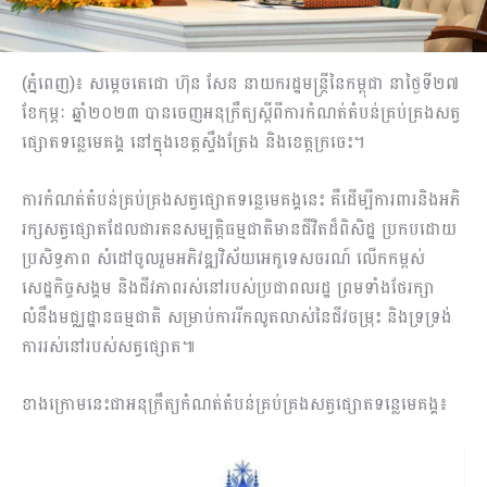
(ភ្នំពេញ)៖ សម្ដេចតេជោ ហ៊ុន សែន នាយករដ្ឋមន្ត្រីនៃកម្ពុជា នាថ្ងៃទី២៧
ខែកុម្ភៈ ឆ្នាំ២០២៣ បានចេញអនុក្រឹត្យស្ដីពីការកំណត់តំបន់គ្រប់គ្រងសត្វ
ផ្សោតទន្លេមេគង្គ នៅក្នុងខេត្តស្ទឹងត្រែង និងខេត្តក្រចេះ។
ការកំណត់តំបន់គ្រប់គ្រងសត្វផ្សោតទន្លេមេគង្គនេះ គឺដើម្បីការពារនិងអភិ
រក្សសត្វផ្សោតដែលជារតនសម្បត្តិធម្មជាតិមានជីវិតដ៏ពិសិដ្ឋ ប្រកបដោយ
ប្រសិទ្ធភាព សំដៅចូលរួមអភិវឌ្ឍវិស័យអេកូទេសចរណ៍ លើកកម្ពស់
សេដ្ឋកិច្ចសង្គម និងជីវភាពរស់នៅរបស់ប្រជាពលរដ្ឋ ព្រមទាំងថែរក្សា
លំនឹងមជ្ឈដ្ឋានធម្មជាតិ សម្រាប់ការរីកលូតលាស់នៃជីវចម្រុះ និងទ្រទ្រង់
ការរស់នៅរបស់សត្វផ្សោត៕
ខាងក្រោមនេះជាអនុក្រឹត្យកំណត់តំបន់គ្រប់គ្រងសត្វផ្សោតទន្លេមេគង្គ៖