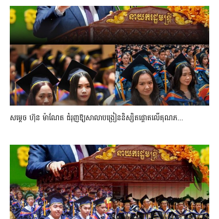
សម្តេច ហ៊ុន ម៉ាណែត ជំរុញឱ្យសាលាបង្រៀននិស្សិតផ្តោតលើគុណភ...