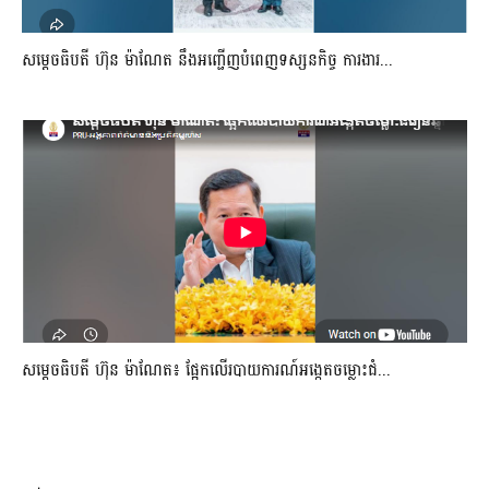
សម្តេចធិបតី ហ៊ុន ម៉ាណែត នឹងអញ្ជើញបំពេញទស្សនកិច្ច ការងារ...
សម្តេចធិបតី ហ៊ុន ម៉ាណែត៖ ផ្អែកលើរបាយការណ៍អង្កេតចម្លោះជំ...