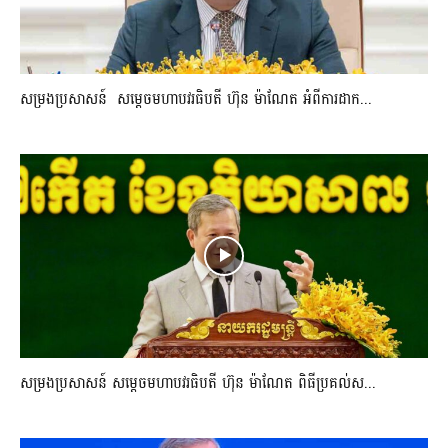
សម្រងប្រសាសន៍ សម្ដេចមហាបវរធិបតី ហ៊ុន ម៉ាណែត អំពីការដាក...
សម្រងប្រសាសន៍ សម្ដេចមហាបវរធិបតី ហ៊ុន ម៉ាណែត ពិធីប្រគល់ស...