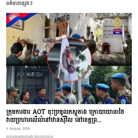
ពត៌មានផ្សេងៗ
ក្រុមការងារ AOT ចុះប្រមូលភស្តុតាង ក្រោយយោធាថៃ
វាយប្រហារលើលំនៅឋានស៊ីវិល នៅខេត្តព្រ...
6 August, 2026
យោងតាមការបង្ហោះផ្សាយរបស់ក...