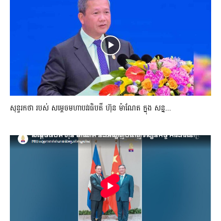
សុន្ទរកថា របស់ សម្ដេចមហាបវរធិបតី ហ៊ុន ម៉ាណែត ក្នុង សន្ន...