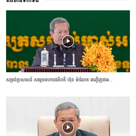
ពត៌មានទាក់ទង
សម្រង់ប្រសាសន៍ សម្ដេចមហាបវរធិបតី ហ៊ុន ម៉ាណែត អញ្ជើញជាអ...