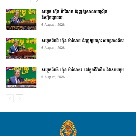
សម្តេច ហ៊ុន ម៉ាណែត ជំរុញឱ្យសាលាបង្រៀន
និស្សិតផ្តោតល...
6 August, 2026
សម្តេចធិបតី ហ៊ុន ម៉ាណែត ជំរុញឱ្យបណ្តុះសមត្ថភាពពិតរ...
6 August, 2026
សម្តេចធិបតី ហ៊ុន ម៉ាណែត៖ នៅក្នុងជីវិតពិត និងសមរភូម...
6 August, 2026