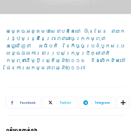
សម្តេច​អគ្គ​មហា​សេនា​បតី​តេជោ ហ៊ុន សែន នាយក​
រដ្ឋម​ន្ត្រី​នៃព្រះរា​ជា​ណាចក្រ​កម្ពុជា
អញ្ជើញជា អធិបតី នៃកិច្ចប្រជុំបូកសរុប
លទ្ធផលការងាររបស់ក្រុមប្រឹក្សាជាតិ
កម្ពុជាដើម្បីស្ត្រីឆ្នាំ២០១៦ និងលើកទិសដៅ
ផែនការសកម្មភាពឆ្នាំ២០១៧
Facebook
Twitter
Telegram