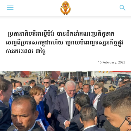
ប្រធានាធិបតីអាល្លឺម៉ង់ បានដឹកនាំគណៈប្រតិភូចាក
ចេញពីប្រទេសកម្ពុជាហើយ ក្រោយបំពេញទស្សនកិច្ចផ្លូវ
ការរយៈពេល ៣ថ្ងៃ
16 February, 2023