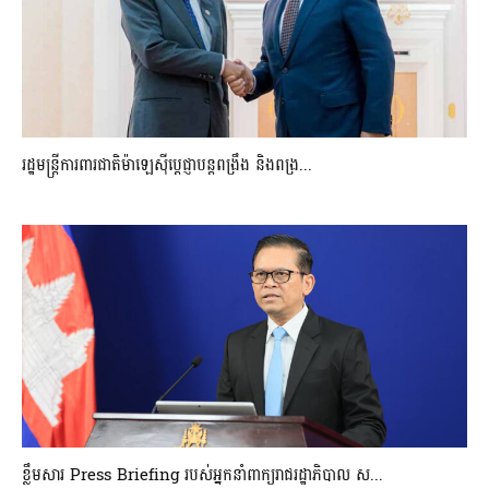
រដ្ឋមន្ត្រីការពារជាតិម៉ាឡេស៊ីប្ដេជ្ញាបន្តពង្រឹង និងពង្រ...
ខ្លឹមសារ Press Briefing របស់អ្នកនាំពាក្យរាជរដ្ឋាភិបាល ស...