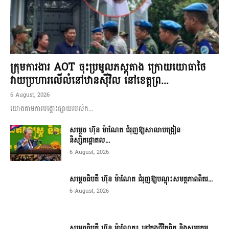
ក្រុមការងារ AOT ចុះប្រមូលភស្តុតាង ក្រោយយោធាថៃ
វាយប្រហារលើលំនៅឋានស៊ីវិល នៅខេត្តព្រ...
6 August, 2026
យោងតាមការបង្ហោះផ្សាយរបស់ក...
សម្តេច ហ៊ុន ម៉ាណែត ជំរុញឱ្យសាលាបង្រៀន
និស្សិតផ្តោតល...
6 August, 2026
សម្តេចធិបតី ហ៊ុន ម៉ាណែត ជំរុញឱ្យបណ្តុះសមត្ថភាពពិតរ...
6 August, 2026
សម្តេចធិបតី ហ៊ុន ម៉ាណែត៖ នៅក្នុងជីវិតពិត និងសមរភូម...