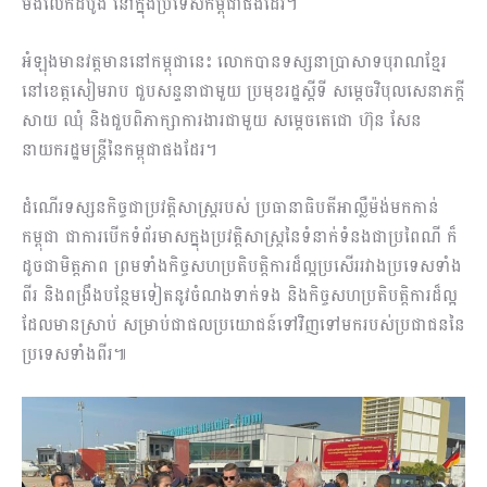
ម៉ង់លើកដំបូង នៅក្នុងប្រទេសកម្ពុជាផងដែរ។
អំឡុងមានវត្តមាននៅកម្ពុជានេះ លោកបានទស្សនាប្រាសាទបុរាណខ្មែរ
នៅខេត្តសៀមរាប ជួបសន្ទនាជាមួយ ប្រមុខរដ្ឋស្តីទី សម្តេចវិបុលសេនាភក្តី
សាយ ឈុំ និងជួបពិភាក្សាការងារជាមួយ សម្តេចតេជោ ហ៊ុន សែន
នាយករដ្ឋមន្ត្រីនៃកម្ពុជាផងដែរ។
ដំណើរទស្សនកិច្ចជាប្រវត្តិសាស្រ្តរបស់ ប្រធានាធិបតីអាល្លឺម៉ង់មកកាន់
កម្ពុជា ជាការបើកទំព័រមាសក្នុងប្រវត្តិសាស្រ្តនៃទំនាក់ទំនងជាប្រពៃណី ក៏
ដូចជាមិត្តភាព ព្រមទាំងកិច្ចសហប្រតិបត្តិការដ៏ល្អប្រសើររវាងប្រទេសទាំង
ពីរ និងពង្រឹងបន្ថែមទៀតនូវចំណងទាក់ទង និងកិច្ចសហប្រតិបត្តិការដ៏ល្អ
ដែលមានស្រាប់ សម្រាប់ជាផលប្រយោជន៍ទៅវិញទៅមករបស់ប្រជាជននៃ
ប្រទេសទាំងពីរ៕