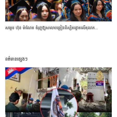
សម្តេច ហ៊ុន ម៉ាណែត ជំរុញឱ្យសាលាបង្រៀននិស្សិតផ្តោតលើគុណភ...
ពត៌មានផ្សេងៗ