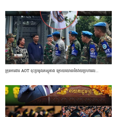
ក្រុមការងារ AOT ចុះប្រមូលភស្តុតាង ក្រោយយោធាថៃវាយប្រហារល...