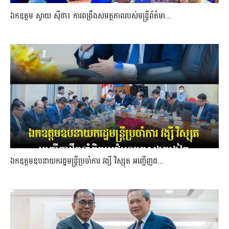
ឯកឧត្តម ស្វាយ ស៊ីថា៖ ការពង្រឹងសមត្ថភាពរបស់មន្ត្រីព័ត៌មា...
ឯកឧត្តមឧបនាយករដ្ឋមន្រ្តីប្រចាំការ វង្សី វិស្សុត អញ្ជើញដ...