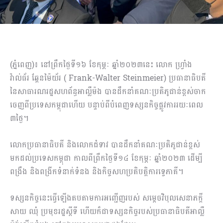
(ភ្នំពេញ)៖ នៅព្រឹកថ្ងៃទី១៦ ខែកុម្ភៈ ឆ្នាំ២០២៣នេះ លោក ហ្វ្រាំង
វ៉ាល់ធ័រ ឆ្តែនម៉ៃយ័រ ( Frank-Walter Steinmeier) ប្រធានាធិបតី
នៃសាធារណរដ្ឋសហព័ន្ធអាល្លឺម៉ង បានដឹកនាំគណៈប្រតិភូជាន់ខ្ពស់ចាក
ចេញពីប្រទេសកម្ពុជាហើយ បន្ទាប់ពីបំពេញទស្សនកិច្ចផ្លូវការរយៈពេល
៣ថ្ងៃ។
លោកប្រធានាធិបតី និងលោកជំទាវ បានដឹកនាំគណៈប្រតិភូជាន់ខ្ពស់
មកដល់ប្រទេសកម្ពុជា កាលពីព្រឹកថ្ងៃទី១៤ ខែកុម្ភៈ ឆ្នាំ២០២៣ ដើម្បី
ពង្រឹង និងពង្រីកទំនាក់ទំនង និងកិច្ចសហប្រតិបត្តិការទ្វេភាគី។
ទស្សនកិច្ចនេះធ្វើឡើងតបតាមការអញ្ជើញរបស់ សម្តេចវិបុលសេនាភក្តី
សាយ ឈុំ ប្រមុខរដ្ឋស្តីទី ហើយក៏ជាទស្សនកិច្ចរបស់ប្រធានាធិបតីអាល្លឺ