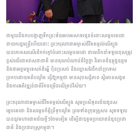
ជាមួយនឹងការបង្ហាញទឹកព្រះទ័យអបអរសាទរជូនចំពោះសម្តេចតេជោ
នាយករដ្ឋមន្ត្រីហើយនោះ ព្រះករុណាជាអម្ចាស់ជីវិតតម្កល់លើត្បូង
បានកោតសរសើរដ៏កក់ក្តៅចំពោះសម្តេចតេជោ ជាមេដឹកនាំទទួលខុសត្រូវ
ខ្ពស់លើជោគវាសនាជាតិ មានគុណបំណាច់ដ៏ថ្លៃថ្លា វីរភាពដ៏ឧត្តុង្គឧត្តម
និងជាអគ្គមគ្គុទេសក៍ដ៏ឆ្នើ ប៉ិនប្រសប់ និងឈ្លាសវៃដឹកនាំប្រទេស
ប្រកបដោយគតិបណ្ឌិត ធ្វើឱ្យកម្ពុជា មានសុខសន្តិភាព ស្ថិរភាពសង្គម
និងការអភិវឌ្ឍន៍ជាតិរីកចម្រើនលើគ្រប់វិស័យ។
ព្រះករុណាជាអម្ចាស់ជីវិតតម្កល់លើត្បូង សូមប្រសិទ្ធពរជ័យជូនស
ម្តេចតេជោ និងសម្តេចកិត្តិព្រឹទ្ធបណ្ឌិត ព្រមទាំងក្រុមគ្រួសារ សូមទទួល
បាននូវមហាជោគជ័យថ្មីៗថែមទៀត ដើម្បីជាឧត្តមប្រយោជន៍ជូនប្រជា
ជាតិ និងប្រជារាស្ត្រកម្ពុជា។