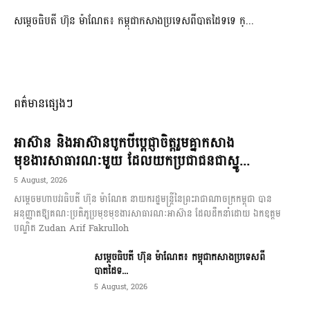
សម្ដេចធិបតី ហ៊ុន ម៉ាណែត៖ កម្ពុជាកសាងប្រទេសពីបាតដៃទទេ ក្...
ពត៌មានផ្សេងៗ
អាស៊ាន និងអាស៊ានបូកបីប្តេជ្ញាចិត្តរួមគ្នាកសាង
មុខងារសាធារណៈមួយ ដែលយកប្រជាជនជាស្នូ...
5 August, 2026
សម្តេចមហាបវរធិបតី ហ៊ុន ម៉ាណែត នាយករដ្ឋមន្ត្រីនៃព្រះរាជាណាចក្រកម្ពុជា បាន
អនុញ្ញាតឱ្យគណៈប្រតិភូប្រមុខមុខងារសាធារណៈអាស៊ាន ដែលដឹកនាំដោយ ឯកឧត្តម
បណ្ឌិត Zudan Arif Fakrulloh
សម្ដេចធិបតី ហ៊ុន ម៉ាណែត៖ កម្ពុជាកសាងប្រទេសពី
បាតដៃទ...
5 August, 2026