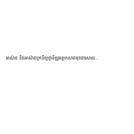
អាស៊ាន និងអាស៊ានបូកបីប្តេជ្ញាចិត្តរួមគ្នាកសាងមុខងារសាធា...