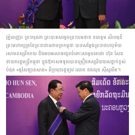
(ភ្នំពេញ)៖ ព្រះករុណា ព្រះបាទសម្តេចព្រះបរមនាថ នរោត្តម សីហមុនី
ព្រះមហាក្សត្រនៃព្រះរាជាណាចក្រកម្ពុជា បានសម្តែងព្រះរាជហឫទ័យ
សោមនស្សរីករាយ និងអបអរសាទរជូនចំពោះសម្តេចតេជោ ហ៊ុន សែន
នាយករដ្ឋមន្ត្រីកម្ពុជា ក្នុងឱកាសទទួលបានគ្រឿងឥស្សរិយយសថ្នាក់ខ្ពស់
បំផុត «ផូសៃឡានសាង» ពីប្រមុខរដ្ឋឡាវ លោក ថងលុន ស៊ីសូលីត។