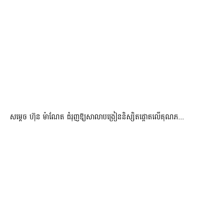
សម្តេច ហ៊ុន ម៉ាណែត ជំរុញឱ្យសាលាបង្រៀននិស្សិតផ្តោតលើគុណភ...