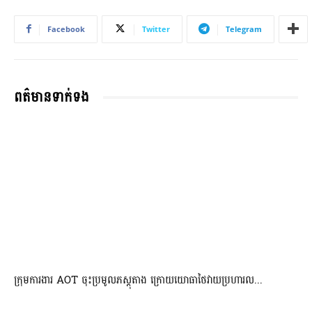
Facebook
Twitter
Telegram
ពត៌មានទាក់ទង
ក្រុមការងារ AOT ចុះប្រមូលភស្តុតាង ក្រោយយោធាថៃវាយប្រហារល...