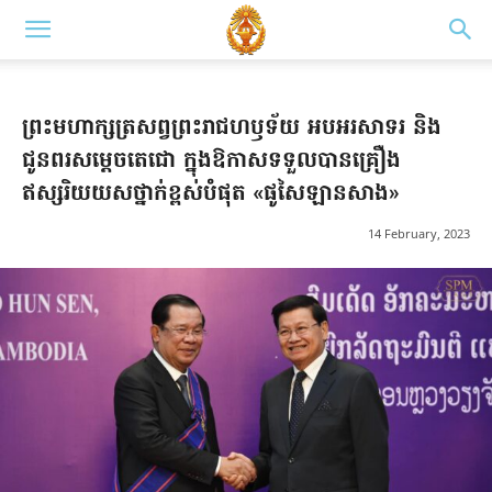
ព្រះមហាក្សត្រសព្វព្រះរាជហឫទ័យ អបអរសាទរ និង
ជូនពរសម្តេចតេជោ ក្នុងឱកាសទទួលបានគ្រឿង
ឥស្សរិយយសថ្នាក់ខ្ពស់បំផុត «ផូសៃឡានសាង»
14 February, 2023