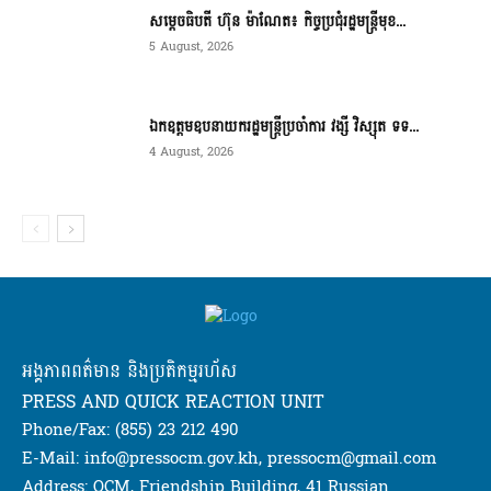
សម្ដេចធិបតី ហ៊ុន ម៉ាណែត៖ កិច្ចប្រជុំរដ្ឋមន្ត្រីមុខ...
5 August, 2026
ឯកឧត្តមឧបនាយករដ្ឋមន្ត្រីប្រចាំការ វង្សី វិស្សុត ទទ...
4 August, 2026
អង្គភាពពត៌មាន និងប្រតិកម្មរហ័ស
PRESS AND QUICK REACTION UNIT
Phone/Fax: (855) 23 212 490
E-Mail: info@pressocm.gov.kh, pressocm@gmail.com
Address: OCM, Friendship Building, 41 Russian