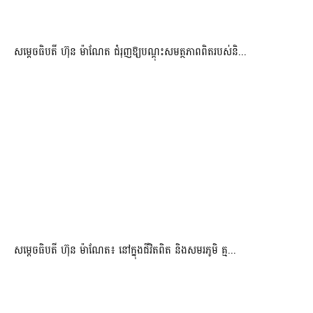
សម្តេចធិបតី ហ៊ុន ម៉ាណែត ជំរុញឱ្យបណ្តុះសមត្ថភាពពិតរបស់និ...
សម្តេចធិបតី ហ៊ុន ម៉ាណែត៖ នៅក្នុងជីវិតពិត និងសមរភូមិ គ្ម...