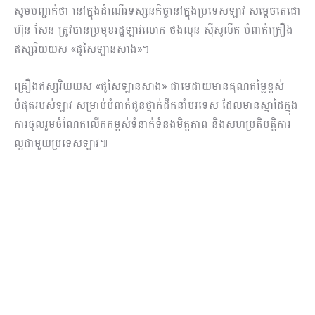
សូមបញ្ជាក់ថា នៅក្នុងដំណើរទស្សនកិច្ចនៅក្នុងប្រទេសឡាវ សម្តេចតេជោ
ហ៊ុន សែន ត្រូវបានប្រមុខរដ្ឋឡាវ​លោក ថងលុន ស៊ីសូលីត បំពាក់គ្រឿង
ឥស្សរិយយស «ផូសៃឡានសាង»។
គ្រឿងឥស្សរិយយស «ផូសៃឡានសាង» ជាមេដាយមានគុណ​តម្លៃខ្ពស់​
បំផុត​​របស់ឡាវ សម្រាប់បំពាក់ជូនថ្នាក់ដឹកនាំបរទេស ដែលមានស្នាដៃក្នុង
ការ​ចូលរួមចំណែក​លើកកម្ពស់ទំនាក់ទំនងមិត្តភាព និងសហប្រតិបត្តិការ
ល្អជាមួយប្រទេសឡាវ៕