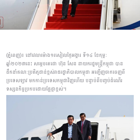
(ភ្នំពេញ)៖ នៅវេលាម៉ោង១រសៀលថ្ងៃអង្គារ ទី១៤ ខែកុម្ភៈ
ឆ្នាំ២០២៣នេះ សម្តេចតេជោ ហ៊ុន សែន នាយករដ្ឋមន្ត្រីកម្ពុជា បាន
ដឹកនាំគណៈប្រតិភូជាន់ខ្ពស់​រាជរដ្ឋាភិបាល​កម្ពុជា អញ្ជើញចាកចេញពី
ប្រទេសឡាវ មកកាន់ប្រទេសកម្ពុជាវិញហើយ បន្ទាប់ពីបញ្ចប់ដំណើរ​
ទស្សន​កិច្ចប្រកបដោយផ្លែផ្កាខ្ពស់។