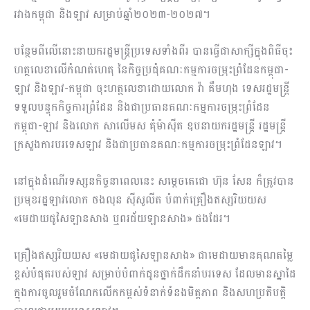
រវាងកម្ពុជា និងឡាវ សម្រាប់​ឆ្នាំ២០២៣-២០២៧។
បន្ថែមពីលើនោះនាយករដ្ឋមន្ត្រីប្រទេសទាំងពីរ បានធ្វើជាសាក្សីក្នុងពិធីចុះ
ហត្ថលេខាលើ​កំណត់ហេតុ នៃកិច្ចប្រជុំគណៈកម្មការចម្រុះ​ព្រំដែនកម្ពុជា-
ឡាវ និងឡាវ-កម្ពុជា ចុះហត្ថលេខាដោយលោក វ៉ា គឹមហុង ទេសរដ្ឋមន្ត្រី
ទទួលបន្ទុកកិច្ចការព្រំដែន និងជាប្រធានគណៈកម្មការចម្រុះព្រំដែន
កម្ពុជា-ឡាវ និងលោក សាលើមស គុំម៉ាស៊ីត ឧបនាយករដ្ឋមន្ត្រី រដ្ឋមន្ត្រី
ក្រសួងការបរទេសឡាវ និងជាប្រធានគណៈកម្មការ​ចម្រុះព្រំដែនឡាវ។
នៅក្នុងដំណើរទស្សនកិច្ចនាពេលនេះ សម្តេចតេជោ ហ៊ុន សែន ក៏ត្រូវបាន
ប្រមុខរដ្ឋឡាវ​លោក ថងលុន ស៊ីសូលីត បំពាក់គ្រឿងឥស្សរិយយស
«មេដាយផូសៃឡានសាង ឬពរជ័យឡានសាង» ផងដែរ។
គ្រឿងឥស្សរិយយស «មេដាយផូសៃឡានសាង» ជាមេដាយមានគុណ​តម្លៃ
ខ្ពស់​បំផុត​​របស់ឡាវ សម្រាប់បំពាក់ជូនថ្នាក់ដឹកនាំបរទេស ដែលមានស្នាដៃ
ក្នុងការ​ចូលរួមចំណែក​លើកកម្ពស់ទំនាក់ទំនងមិត្តភាព និងសហប្រតិបត្តិ