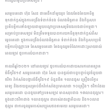
ការល្អជាមួយប្រទេសឡាវ។
សម្តេចតេជោ ហ៊ុន សែន ជាមេដឹកនាំមួយរូប ដែលតែងតែយកចិត្ត
ទុកដាក់ខ្ពស់ក្នុងការ​ពង្រឹង​ទំនាក់ទំនង ចំណងមិត្តភាព និងកិច្ចសហ
ប្រតិបត្តិការទាំងឡាយជាមួយបណ្តា​ប្រទេស​ភូមិផងរបងជាប់កម្ពុជា។
សម្រាប់ប្រទេសឡាវ មិនត្រឹមទទួលបានការយកចិត្ត​ទុកដាក់ខ្ពស់ពីស
ម្តេចតេជោ ក្នុងការពង្រឹងចំណងមិត្តភាព ទំនាក់ទំនង និងកិច្ចសហប្រតិ​
បត្តិ​ការ​ប៉ុណ្ណោះទេ តែសម្តេចតេជោ តែងចូលរួមចំណែកដោះស្រាយរាល់
ពេលឡាវ​ ជួបការ​លំបាកនានា។
កាលពីឆ្នាំ២០២១ នៅពេលឡាវ ជួបការលំបាកដោយសារការរាតត្បាត
ជំងឺកូវីដ១៩ សម្តេចតេជោ ហ៊ុន សែន បានផ្តល់ជាបន្តបន្ទាប់នូវជំនួយជា
ថវិកា វ៉ាក់សាំងបង្ការជំងឺ​កូវីដ១៩ ចំនួនជិត ១លានដូស គ្រឿងបរិក្ខារ
ពេទ្យ និងរថយន្តសម្រាប់ដឹកវ៉ាក់សាំង​ប្រមាណជា ១០គ្រឿង។ ថវិកាដែល
សម្តេចតេជោ បានជួយទៅប្រទេសឡាវ មានសរុប​ជាង ១៣លានដុល្លារ។
ក្នុងនោះថវិកាជាង ១លានដុល្លារ ជារបស់រាជរដ្ឋាភិបាល និង​១០លាន
ដុល្លារ ជាការចូលរួមរបស់សប្បុរសជនតាមរយៈសម្តេចតេជោ។