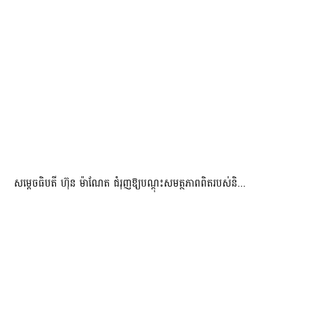
សម្តេចធិបតី ហ៊ុន ម៉ាណែត ជំរុញឱ្យបណ្តុះសមត្ថភាពពិតរបស់និ...