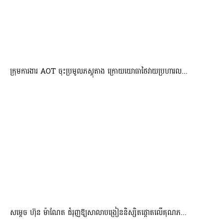
ក្រុមការងារ AOT ចុះប្រមូលភស្តុតាង ក្រោយយោធាថៃវាយប្រហារល...
សម្តេច ហ៊ុន ម៉ាណែត ជំរុញឱ្យសាលាបង្រៀននិស្សិតផ្តោតលើគុណភ...