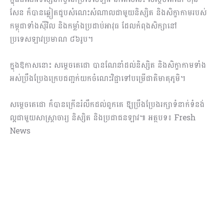
សែន ក៏បានឆ្លៀតជួបសំណេះសំណាលជាមួយនិស្សិត និងសិក្ខាកាមរបស់
កម្ពុជាទាំងស៊ីវិល និងកម្លាំងប្រដាប់អាវុធ ដែលកំពុងសិក្សានៅ
ប្រទេសឡាវប្រមាណ ៨៦រូប។
ក្នុងឱកាសនោះ សម្តេចតេជោ បានណែនាំដល់និស្សិត និងសិក្ខាកាមទាំង
អស់ប្រឹងប្រែងក្រេបជញ្ជក់យកចំណេះវិជ្ជាទៅបម្រើជាតិមាតុភូមិ។
សម្តេចតេជោ ក៏បានក្រើនរំលឹកដល់ពួកគេ ឱ្យប្រឹងប្រែងរក្សាទំនាក់ទំនង់
ល្អជាមួយសាស្ត្រាចារ្យ និស្សិត និងប្រជាជនឡាវ៕ អត្ថបទ៖ Fresh
News