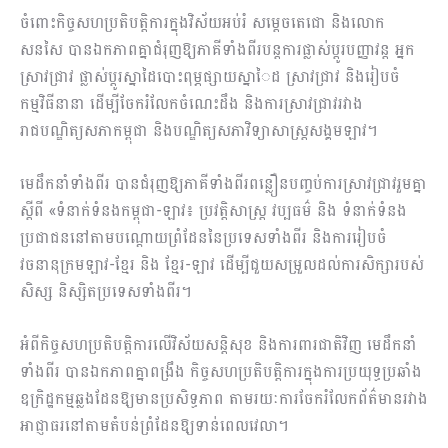
ចំពោះកិច្ចសហប្រតិបត្តិការក្នុងវិស័យអប់រំ សម្តេចតេជោ និងលោក
សនសៃ បាន​ឯក​ភាព​គ្នាជំរុញឱ្យភាគីទាំងពីរបន្តការផ្លាស់ប្ដូរបញ្ញាវន្ត អ្នក
ស្រាវជ្រាវ ផ្លាស់ប្ដូរស្នាដៃ​បោះពុម្ភ​ផ្សាយស្នាៃដ ស្រាវជ្រាវ និងរៀបចំ
កម្មវិធីនានា ដើម្បីចែករំលែកចំណេះដឹង និងការស្រាវ​ជ្រាវ​រវាង
រាជបណ្ឌិត្យសភាកម្ពុជា និងបណ្ឌិត្យសភាវិទ្យាសាស្ត្រសង្គមឡាវ។
មេដឹកនាំទាំងពីរ បានជំរុញឱ្យភាគីទាំងពីរពន្លឿនបញ្ចប់ការស្រាវជ្រាវរួមគ្នា
ស្តីពី «ទំនាក់​ទំនង​កម្ពុជា-ឡាវ៖ ប្រវត្តិសាស្ត្រ វប្បធម៌ និង ទំនាក់ទំនង
ប្រជាជន​នៅតាមបណ្ដោយ​ព្រំដែននៃប្រទេសទាំងពីរ និងការរៀបចំ
វចនានុក្រមឡាវ-ខ្មែរ និង ខ្មែរ-ឡាវ ដើម្បីជួយសម្រួលដល់ការសិក្សារបស់
សិស្ស និស្សិតប្រទេសទាំងពីរ។
អំពីកិច្ចសហប្រតិបត្តិការលើវិស័យសន្តិសុខ និងការពារជាតិវិញ មេដឹកនាំ
ទាំងពីរ បានឯក​ភាពគ្នាពង្រឹង កិច្ចសហប្រតិបត្តិការក្នុងការប្រយុទ្ធប្រឆាំង
ឧក្រិដ្ឋកម្មឆ្លង​ដែន​ឱ្យមានប្រសិទ្ធ​ភាព តាមរយៈការចែករំលែកព័ត៌មានរវាង
អាជ្ញាធរនៅតាមតំបន់ព្រំដែនឱ្យ​ទាន់ពេល​វេលា។