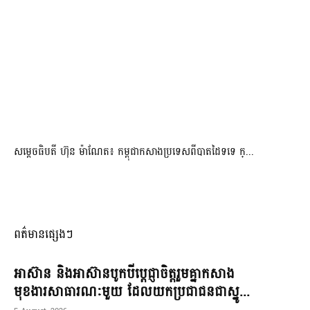
សម្ដេចធិបតី ហ៊ុន ម៉ាណែត៖ កម្ពុជាកសាងប្រទេសពីបាតដៃទទេ ក្...
ពត៌មានផ្សេងៗ
អាស៊ាន និងអាស៊ានបូកបីប្តេជ្ញាចិត្តរួមគ្នាកសាង
មុខងារសាធារណៈមួយ ដែលយកប្រជាជនជាស្នូ...