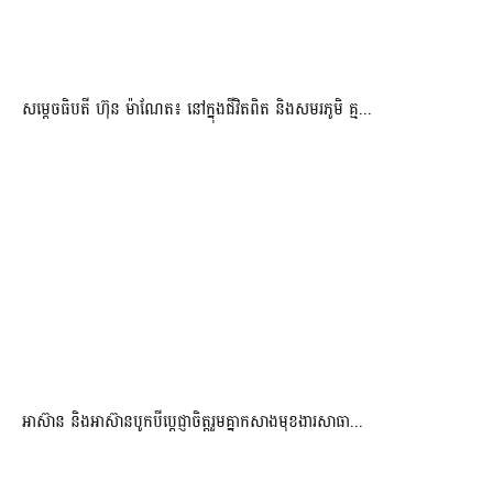
សម្តេចធិបតី ហ៊ុន ម៉ាណែត៖ នៅក្នុងជីវិតពិត និងសមរភូមិ គ្ម...
អាស៊ាន និងអាស៊ានបូកបីប្តេជ្ញាចិត្តរួមគ្នាកសាងមុខងារសាធា...