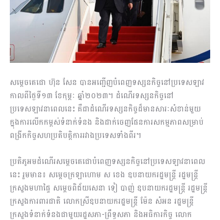
សម្តេចតេជោ ហ៊ុន សែន បានអញ្ជើញបំពេញទស្សនកិច្ចនៅប្រទេសឡាវ
កាលពីថ្ងៃទី១៣ ខែកុម្ភៈ ឆ្នាំ២០២៣។ ដំណើរទស្សនកិច្ចនៅ
ប្រទេសឡាវនាពេលនេះ គឺជាដំណើរ​ទស្សន​កិច្ច​​​​ដ៏មានសារៈសំខាន់មួយ
ក្នុងការលើកកម្ពស់ទំនាក់ទំនង និងដាក់ចេញផែនការ​សកម្ម​ភាព​​​សម្រាប់​
ពង្រីក​កិច្ចសហប្រតិបត្តិការរវាងប្រទេសទាំងពីរ។
ប្រតិភូអមដំណើរសម្តេចតេជោបំពេញទស្សនកិច្ចនៅប្រទេសឡាវនាពេល
នេះ រួមមាន៖ សម្តេចក្រឡាហោម ស ខេង ឧបនាយករដ្ឋមន្ត្រី រដ្ឋមន្ត្រី
ក្រសួងមហាផ្ទៃ សម្តេចពិជ័យ​សេនា ទៀ បាញ់​ ឧបនាយករដ្ឋមន្ត្រី រដ្ឋមន្ត្រី
ក្រសួងការពារជាតិ លោកស្រីឧបនាយក​រដ្ឋមន្ត្រី ម៉ែន សំអន រដ្ឋមន្ត្រី
ក្រសួងទំនាក់ទំនងជាមួយរដ្ឋសភា-ព្រឹទ្ធសភា និងអធិការកិច្ច លោក