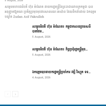
5 August, 2026
សម្តេចមហាបវរធិបតី ហ៊ុន ម៉ាណែត នាយករដ្ឋមន្ត្រីនៃព្រះរាជាណាចក្រកម្ពុជា បាន
អនុញ្ញាតឱ្យគណៈប្រតិភូប្រមុខមុខងារសាធារណៈអាស៊ាន ដែលដឹកនាំដោយ ឯកឧត្តម
បណ្ឌិត Zudan Arif Fakrulloh
សម្ដេចធិបតី ហ៊ុន ម៉ាណែត៖ កម្ពុជាកសាងប្រទេសពី
បាតដៃទ...
5 August, 2026
សម្ដេចធិបតី ហ៊ុន ម៉ាណែត៖ កិច្ចប្រជុំរដ្ឋមន្ត្រីមុខ...
5 August, 2026
ឯកឧត្តមឧបនាយករដ្ឋមន្ត្រីប្រចាំការ វង្សី វិស្សុត ទទ...
4 August, 2026