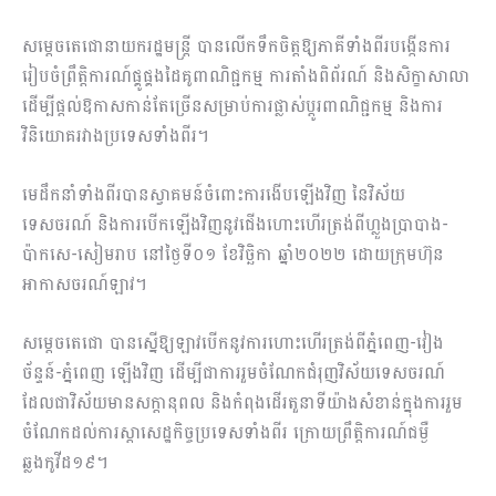
សម្តេចតេជោនាយករដ្ឋមន្ត្រី បានលើកទឹកចិត្តឱ្យភាគីទាំងពីរបង្កើនការ​
រៀបចំព្រឹត្តិការណ៍​ផ្គូ​ផ្គងដៃគូពាណិជ្ជកម្ម ការតាំងពិព័រណ៍ និងសិក្ខាសាលា
ដើម្បីផ្ដល់​ឱកាសកាន់តែច្រើន​សម្រាប់ការផ្លាស់ប្តូរពាណិជ្ជកម្ម និងការ
វិនិយោគរវាងប្រទេសទាំងពីរ។
មេដឹកនាំទាំងពីរបានស្វាគមន៍ចំពោះការងើបឡើងវិញ នៃវិស័យ
ទេសចរណ៍ និងការបើក​ឡើងវិញនូវជើងហោះហើរត្រង់ពីហ្លួងប្រាបាង-
ប៉ាកសេ-សៀមរាប នៅថ្ងៃទី០១ ខែវិច្ឆិកា ឆ្នាំ២០២២ ដោយក្រុមហ៊ុន
អាកាសចរណ៍ឡាវ។
សម្តេចតេជោ បានស្នើឱ្យឡាវបើកនូវការហោះហើរត្រង់ពីភ្នំពេញ-វៀង
ច័ន្ទន៍-ភ្នំពេញ ឡើងវិញ ដើម្បីជាការរួមចំណែកជំរុញវិស័យទេសចរណ៍
ដែលជាវិស័យមានសក្តានុពល និងកំពុងដើរតួនាទីយ៉ាងសំខាន់ក្នុងការរួម
ចំណែកដល់ការស្តាសេដ្ឋកិច្ចប្រទេសទាំងពីរ ក្រោយព្រឹត្តិការណ៍ជម្ងឺ
ឆ្លងកូវីដ១៩។