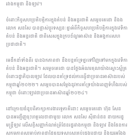
រវាងកម្ពុជា និងឡាវ។
ចំពោះកិច្ចសហប្រតិបត្តិការក្នុងតំបន់ និងអន្តរជាតិ សម្តេចតេជោ និងង
លោក សនសៃ បានផ្លាស់ប្តូរទស្សនៈគ្នាអំពីកិច្ចសហប្រតិបត្តិការក្នុងវេទិកា
តំបន់ និងអន្តរជាតិ ជាពិសេសក្នុងក្របខ័ណ្ឌអាស៊ាន និងអង្គការសហ
ប្រជាជាតិ។
មេដឹកនាំទាំងពីរ បានឯកភាពថា នឹងបន្តគាំទ្រគ្នាទៅវិញទៅមកក្នុងវេទិកា
តំបន់ និងអន្តរជាតិ។ សម្តេចតេជោ បានថ្លែងអំណរគុណយ៉ាងស្មោះស្ម័គ្រ
ចំពោះរដ្ឋាភិបាលឡាវ ដែលបានគាំទ្រដល់ការធ្វើជាប្រធានអាស៊ានរបស់
កម្ពុជាឆ្នាំ២០២២។ សម្តេចបានសម្តែងនូវការគាំទ្រយ៉ាងពេញទំហឹងរបស់
កម្ពុជា ចំពោះឡាវ​ជាប្រធានអាស៊ានឆ្នាំ២០២៤។
នៅក្រោយជំនួបពិភាក្សាការងារទ្វេភាគីនោះ សម្តេចតេជោ ហ៊ុន សែន
បានអញ្ជើញចុះ​ហត្ថលេខា​ជាមួយ លោក សនសៃ ស៊ីផាន់ដន នាយករដ្ឋ
មន្ត្រីឡាវ លើសន្ធិសញ្ញាកំណត់​ព្រំដែន​​រដ្ឋរវាងកម្ពុជា និងឡាវ និងផែនការ
សកម្មភាពសម្រាប់ភាព​ជាដៃគូយុទ្ធ​សាស្ត្រ​គ្រប់ជ្រុងជ្រោយ និងយូរអង្វែង