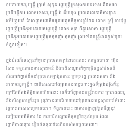
ឧបនាយករដ្ឋមន្ត្រី ប្រាក់ សុខុន រដ្ឋមន្ត្រីក្រសួងការបរទេស និងសហ
ប្រតិបត្តិការ លោកទេសរដ្ឋមន្ត្រី វ៉ា គឹមហុង ប្រធានលេខាធិការដ្ឋាន
អចិន្ត្រៃយន៍ នៃអាជ្ញាធរជាតិ​ទទួល​បន្ទុកកិច្ចការព្រំដែន លោក ស្រ៊ី ថាមរ៉ុង្គ
រដ្ឋមន្ត្រីប្រតិភូអមនាយករដ្ឋមន្ត្រី លោក សុខ ចិន្តា​សោភា រដ្ឋមន្ត្រី
ប្រតិភូអមនាយករដ្ឋមន្ត្រីអ្នកឧកញ៉ា ឧកញ៉ា ព្រមទាំងមន្ត្រីជាន់​ខ្ពស់​មួយ​
ចំនួនទៀត។
ក្នុងដំណើរទស្សនកិច្ចនៅប្រទេសឡាវនាពេលនេះ សម្តេចតេជោ ហ៊ុន
សែន ទទួលបាន​ការស្វាគមន៍ និងបដិសណ្ឋារកិច្ចកម្រិតខ្ពស់បំផុតពី
សំណាក់ថ្នាក់ដឹកនាំ​ប្រទេស​ឡាវ​រួម​មាន ប្រមុខរដ្ឋ ប្រធានសភា និង
នាយករដ្ឋមន្ត្រី។ ជាពិសេសនៅឯព្រលានយន្តហោះ​ក្នុង​ទីក្រុងវៀងច័ន្ទ
ក្រៅតែពីកងកិត្តិយសហើយនោះ គេក៏ឃើញមានមន្ត្រីរាជការ ប្រជាពលរដ្ឋ
និងសិស្សជាច្រើនរូប ត្រូវបានឈរហែហមនៅព្រលានយន្តស្វាគមន៍​ចំពោះ​
វត្តមានរបស់សម្តេចតេជោ។ ទិដ្ឋភាពនេះ ជាការបង្ហាញឱ្យឃើញនូវ
របៀបរបបពិធីការ នៃ ការ​បដិសណ្ឋារកិច្ចកម្រិតខ្ពស់មួយ ដែល
រដ្ឋាភិបាលឡាវ រៀបចំទទួលដំណើរ​របស់​សម្តេច​តេជោ។