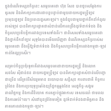
ក្នុងដំណើរទស្សនកិច្ចនេះ សម្តេចតេជោ ហ៊ុន សែន បានជួបសម្តែងការ
គួរសម និងពិភាក្សាការងារជាបន្តបន្ទាប់ជាមួយនាយករដ្ឋមន្ត្រីឡាវ
ប្រមុខរដ្ឋឡាវ និងប្រធាន​រដ្ឋសភាឡាវ។ ក្នុងជំនួបជាមួយថ្នាក់ដឹកនាំកំពូល
របស់ឡាវ បានពិភាក្សាផ្តោតជាសំខាន់​លើការពង្រឹងនូវទំនាក់ទំនង និង
កិច្ចសហប្រតិបត្តិការរវាងប្រទេសទាំងពីរ។ ជាពិសេស​ទាំង​សម្តេចតេជោ
និងថ្នាក់ដឹកនាំឡាវ សុទ្ធតែបានមើលឃើញថា ដំណើរទស្សនកិច្ច​របស់​ស
ម្តេចតេជោ នឹងធ្វើឱ្យទំនាក់ទំនង និងកិច្ចសហប្រតិបត្តិការរវាងកម្ពុជា-ឡាវ
កាន់តែ​ល្អ​ប្រសើរ។
សម្រាប់កិច្ចប្រជុំទ្វេភាគីរវាងសម្តេចតេជោនាយករដ្ឋមន្ត្រី និងលោក
សនសៃ ស៊ីផាន់ដន នាយករដ្ឋមន្ត្រីឡាវ បានពិភាក្សាផ្តោតសំខាន់លើបញ្ហា
ជាច្រើន លើគ្រប់វិស័យរួមមាន នយោបាយ សន្តិសុខ ការពារជាតិ កិច្ចការ
ព្រំដែន និងការប្រយុទ្ធប្រឆាំង​ឧក្រិដ្ឋកម្មឆ្លង​ដែន សេដ្ឋកិច្ច-សង្គម
ពាណិជ្ជកម្ម និងការវិនិយោគ ការតភ្ជាប់ផ្លូវអាកាស ទេសចរណ៍ ថាមពល
និងការអប់រំ។ល។ សំដៅពូនជ្រំថែមទៀត នូវទំនាក់ទំនងជាមិត្តភាព និង
ភាតរភាពរវាងកម្ពុជា-ឡាវ។