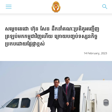
សម្តេចតេជោ ហ៊ុន សែន ដឹកនាំគណៈប្រតិភូអញ្ជើញ
ត្រឡប់មកកម្ពុជាវិញហើយ ក្រោយបញ្ចប់ទស្សនកិច្ច
ប្រកបដោយផ្លែផ្កាខ្ពស់
14 February, 2023