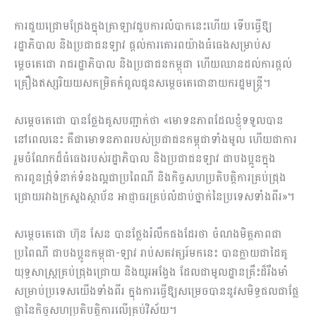
ការជួយជ្រោមជ្រែងក្នុងគ្រាឡាវជួបការលំបាកនេះហើយ ទើបធ្វើឱ្យ
រដ្ឋាភិបាល និង​ប្រជាជនឡាវ ផ្តល់ការគោរពយ៉ាងធំធេងសម្រាប់ស
ម្តេចតេជោ រាជរដ្ឋាភិបាល និង​ប្រជា​ជនកម្ពុជា ហើយឈានដល់ការផ្តល់
គ្រឿងឥស្សរិយយសកម្រិតកំពូល​ជូន​សម្តេចតេជោ​នាយករដ្ឋមន្ត្រី។
សម្តេចតេជោ បានថ្លែងគូសបញ្ជាក់ថា «មោទនភាពដែលខ្ញុំទទួលបាន
នៅពេលនេះ គឺជាមោទនភាពរបស់ប្រជាជនកម្ពុជាទាំងមូល ហើយជាការ
រួមចំណែកដ៏ធំធេង​របស់​រដ្ឋា​ភិបាល និងប្រជាជនឡាវ ជាបងប្អូនក្នុង
ការពូនជ្រុំទំនាក់ទំនងល្អជាប្រពៃណី និងកិច្ច​សហ​ប្រតិបត្តិការគ្រប់ជ្រុង
ជ្រោយរវាងក្រសួងស្ថាប័ន អាជ្ញាធរគ្រប់លំដាប់ថ្នាក់​នៃប្រទេស​ទាំងពីរ»។
សម្តេចតេជោ ហ៊ុន សែន បានថ្លែងរំលឹកផងដែរថា ចំណងមិត្តភាពជា
ប្រពៃណី ជាបងប្អូន​កម្ពុជា-ឡាវ រាប់សតវត្សរ៍មកនេះ បានក្លាយជាដៃគូ
យុទ្ធសាស្ត្រគ្រប់​ជ្រុងជ្រោយ និងយូរ​អង្វែង ដែលជាមូលដ្ឋានគ្រឹះដ៏រឹងមាំ
សម្រាប់ប្រទេសយើងទាំងពីរ ក្នុងការធ្វើឱ្យសម្រេច​បាន​នូវ​សមិទ្ធផល​ជាផ្លែ
ផ្កានៃកិច្ចសហប្រតិបត្តិការលើគ្រប់វិស័យ។