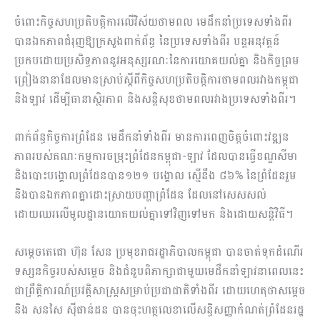
ចំពោះកិច្ចសហប្រតិបត្តិការលើវិស័យថាមពល មេដឹកនាំប្រទេសទាំងពីរ
បានឯកភាព​ជំរុញ​ឱ្យក្រសួង​ពាក់ព័ន្ធ នៃប្រទេសទាំងពីរ បន្តអនុវត្តន៍
ប្រកបដោយប្រសិទ្ធភាពនូវ​អនុស្ស​រណៈ​នៃការយោគយល់គ្នា និងកិច្ចព្រម
ព្រៀងនានា​ដែលមានស្រាប់ស្ដីពីកិច្ច​សហប្រតិ​បត្តិ​ការ​​ថាមពលរវាងកម្ពុជា
និងឡាវ ដើម្បីធានាស្ថិរភាព និងសន្តិសុខថាមពលរវាង​ប្រទេស​ទាំងពីរ។
ពាក់ព័ន្ធកិច្ចការព្រំដែន មេដឹកនាំទាំងពីរ មានការពេញចិត្តចំពោះវឌ្ឍន
ភាព​របស់គណៈ​កម្ម​ការ​​ចម្រុះព្រំដែនកម្ពុជា-ឡាវ ដែលបានធ្វើខណ្ឌសីមា
និងបោះបង្គោលព្រំដែនបាន១២១ បង្គោល ស្មើនឹង ៨៦% នៃព្រំដែនរួម
និងបានឯកភាពគ្នាដោះស្រាយបញ្ហា​ព្រំដែន ដែល​នៅសេសសល់
ដោយឈរលើមូលដ្ឋានយោគយល់គ្នាទៅវិញទៅមក និងដោយសន្តិវិធី។
សម្តេចតេជោ ហ៊ុន សែន ប្រមុខរាជរដ្ឋាភិបាលកម្ពុជា បានចាត់ទុកដំណើរ
ទស្សនកិច្ច​របស់សម្តេច និងជំនួបពិភាក្សាជាមួយមេដឹកនាំឡាវនាពេលនេះ
ជាព្រឹត្តិការណ៍ប្រវត្តិ​សាស្ត្រ​សម្រាប់ប្រជាជាតិទាំងពីរ ដោយហេតុថាសម្តេច
និង សនសៃ ស៊ីផាន់ដន បានចុះហត្ថលេខាលើសន្ធិសញ្ញាកំណត់ព្រំដែនរដ្ឋ