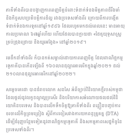
ភាគីទាំងពីរបានបង្ហាញ​ការពេញ​ចិត្តចំពោះទំនាក់ទំនងមិត្តភាពដ៏រឹងមាំ
និងកិច្ចសហ​ប្រតិបត្តិការដ៏ល្អ រវាង​ប្រទេស​ទាំងពីរ ក្រោយពីការបង្កើត
ទំនាក់​ទំនងការទូត​នៅឆ្នាំ​១៩៥៦ ដែលរហូតមកដល់ពេលនេះ មានអាយុ
កាលប្រមាណ ៦៧ឆ្នាំហើយ ហើយដែលបានក្លាយជា «ដៃគូយុទ្ធសាស្ត្រ
គ្រប់ជ្រុងជ្រោយ និងយូរអង្វែង» នៅឆ្នាំ២០១៩។
មេដឹកនាំទាំងពីរ ក៏បានកត់សម្គាល់ដោយការពេញចិត្ត ដែលពាណិជ្ជកម្ម
ទ្វេភាគីបានកើន​ឡើងពី ១៦០លានដុល្លារអាមេរិកក្នុងឆ្នាំ២០២១ ដល់
២១០លានដុល្លារអាមេរិក​នៅឆ្នាំ​២០២២។
សម្តេចតេជោ បានជំរាបលោក សនសៃ អំពីច្បាប់វិនិយោគថ្មីរបស់កម្ពុជា
ដែលផ្តល់នូវ​លក្ខ​ខណ្ឌ​ល្អប្រសើរ និងបរិយាកាសអំណោយផលដល់វិនិ
យោគិនបរទេស និងបានលើក​ទឹក​ចិត្តឱ្យភាគីទាំងពីរ ពន្លឿនបញ្ចប់ការ
ចរចាលើកិច្ចព្រមព្រៀង ស្ដីពីការចៀសវាង​ការ​យក​ពន្ធត្រួតគ្ន (DTA)
ដើម្បីជំរុញបន្ថែមទៀតនូវពាណិជ្ជកម្មទ្វេភាគី និងសកម្មភាព​សេដ្ឋ​កិច្ច​នៃ
ប្រទេសទាំងពីរ។