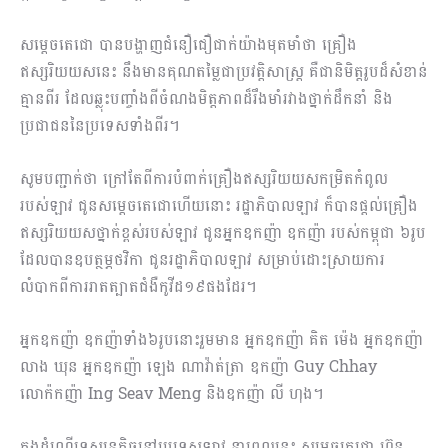
សម្តេចតេជោ បានបង្ហាញជំនឿជឿជាក់យ៉ាងមុតមាំថា គ្រឿង
ឥស្សរិយយសនេះ នឹងមាន​គុណតម្លៃជាប្រវត្តិសាស្ត្រ គឺជានិមិត្តរូបដ៏សំខាន់
គ្មានពីរ ដែលឆ្លុះបញ្ចាំងពីចំណងមិត្តភាព​ដ៏រឹ​ង​​មាំរវាងថ្នាក់ដឹកនាំ និង
ប្រជាជននៃប្រទេសទាំងពីរ។
សូមបញ្ជាក់ថា ក្រៅតែពីការបំពាក់គ្រឿងឥស្សរិយយសកម្រិតកំពូល
របស់ឡាវ​ ជូនសម្តេច​តេជោ​ហើយនោះ រដ្ឋាភិបាលឡាវ ក៏បានផ្តល់គ្រឿង
ឥស្សរិយយសថ្នាក់ខ្ពស់របស់ឡាវ ជូនអ្នកឧកញ៉ា ឧកញ៉ា របស់កម្ពុជា ៦រូប
ដែលបានឧបត្ថម្ភថវិកា ជូនរដ្ឋាភិបាលឡាវ​ សម្រាប់ដោះស្រាយការ
លំបាកពីការរាតត្បាតជំងឺកូវីដ១៩ផងដែរ។
អ្នកឧកញ៉ា ឧកញ៉ាទាំង៦រូបនោះរួមមាន អ្នកឧកញ៉ា គិត ម៉េង អ្នកឧកញ៉ា
លាង ឃុន អ្នកឧកញ៉ា ឡេង ណាវ៉ាត់ត្រា ឧកញ៉ា Guy Chhay
លោក៉កញ៉ា Ing Seav Meng និងឧកញ៉ា លី ហុង។
ក្នុងដំណើរទស្សនកិច្ចនៅប្រទេសឡាវ នាពេលនេះ សម្តេចតេជោ ហ៊ុន