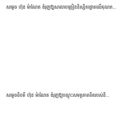
សម្តេច ហ៊ុន ម៉ាណែត ជំរុញឱ្យសាលាបង្រៀននិស្សិតផ្តោតលើគុណភ...
សម្តេចធិបតី ហ៊ុន ម៉ាណែត ជំរុញឱ្យបណ្តុះសមត្ថភាពពិតរបស់និ...