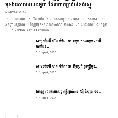
មុខងារសាធារណៈមួយ ដែលយកប្រជាជនជាស្នូ...
5 August, 2026
សម្តេចមហាបវរធិបតី ហ៊ុន ម៉ាណែត នាយករដ្ឋមន្ត្រីនៃព្រះរាជាណាចក្រកម្ពុជា បាន
អនុញ្ញាតឱ្យគណៈប្រតិភូប្រមុខមុខងារសាធារណៈអាស៊ាន ដែលដឹកនាំដោយ ឯកឧត្តម
បណ្ឌិត Zudan Arif Fakrulloh
សម្ដេចធិបតី ហ៊ុន ម៉ាណែត៖ កម្ពុជាកសាងប្រទេសពី
បាតដៃទ...
5 August, 2026
សម្ដេចធិបតី ហ៊ុន ម៉ាណែត៖ កិច្ចប្រជុំរដ្ឋមន្ត្រីមុខ...
5 August, 2026
ឯកឧត្តមឧបនាយករដ្ឋមន្ត្រីប្រចាំការ វង្សី វិស្សុត ទទ...
4 August, 2026