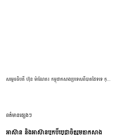
សម្ដេចធិបតី ហ៊ុន ម៉ាណែត៖ កម្ពុជាកសាងប្រទេសពីបាតដៃទទេ ក្...
ពត៌មានផ្សេងៗ
អាស៊ាន និងអាស៊ានបូកបីប្តេជ្ញាចិត្តរួមគ្នាកសាង