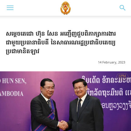
សម្ដេចតេជោ ហ៊ុន សែន អញ្ជើញជួបពិភាក្សាការងារ
ជាមួយប្រធានាធិបតី នៃសាធារណរដ្ឋប្រជាធិបតេយ្យ
ប្រជាមានិតឡាវ
14 February, 2023