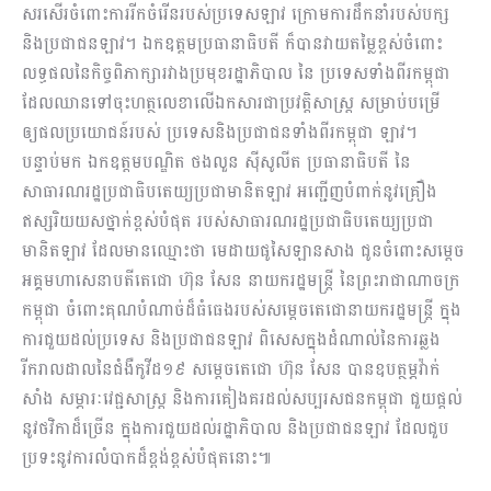
សរសើរចំពោះការរីកចំរើនរបស់ប្រទេសឡាវ ក្រោមការដឹកនាំរបស់បក្ស
និងប្រជាជនឡាវ។ ឯកឧត្តមប្រធានាធិបតី ក៏បានវាយតម្លៃខ្ពស់ចំពោះ
លទ្ធផលនៃកិច្ចពិភាក្សារវាងប្រមុខរដ្ឋាភិបាល នៃ ប្រទេសទាំងពីរកម្ពុជា
ដែលឈានទៅចុះហត្ថលេខាលើឯកសារជាប្រវត្តិសាស្រ្ត សម្រាប់បម្រើ
ឲ្យផលប្រយោជន៍របស់ ប្រទេសនិងប្រជាជនទាំងពីរកម្ពុជា ឡាវ។
បន្ទាប់មក ឯកឧត្តមបណ្ឌិត ថងលួន ស៊ីសូលីត ប្រធានាធិបតី នៃ
សាធារណរដ្ឋប្រជាធិបតេយ្យប្រជាមានិតឡាវ អញ្ជើញបំពាក់នូវគ្រឿង
ឥស្សរិយយសថ្នាក់ខ្ពស់បំផុត របស់សាធារណរដ្ឋប្រជាធិបតេយ្យប្រជា
មានិតឡាវ ដែលមានឈ្មោះថា មេដាយផូសៃឡានសាង ជូនចំពោះសម្តេច
អគ្គមហាសេនាបតីតេជោ ហ៊ុន សែន នាយករដ្ឋមន្រ្តី នៃព្រះរាជាណាចក្រ
កម្ពុជា ចំពោះគុណបំណាច់ដ៏ធំធេងរបស់សម្តេចតេជោនាយករដ្ឋមន្រ្តី ក្នុង
ការជួយដល់ប្រទេស និងប្រជាជនឡាវ ពិសេសក្នុងដំណាល់នៃការឆ្លង
រីករាលដាលនៃជំងឺកូវីដ១៩ សម្តេចតេជោ ហ៊ុន សែន បានឧបត្ថម្ភវ៉ាក់
សាំង សម្ភារៈវេជ្ជសាស្រ្ត និងការគៀងគរដល់សប្បរសជនកម្ពុជា ជួយផ្តល់
នូវថវិកាដ៏ច្រើន ក្នុងការជួយដល់រដ្ឋាភិបាល និងប្រជាជនឡាវ ដែលជួប
ប្រទះនូវការលំបាកដ៏ខ្ពង់ខ្ពស់បំផុតនោះ៕