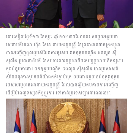
នៅរសៀលថ្ងៃទី១៣ ខែកុម្ភៈ ឆ្នាំ២០២៣ដដែលនេះ សម្តេចអគ្គមហា
សេនាបតីតេជោ ហ៊ុន សែន នាយករដ្ឋមន្រ្តី នៃព្រះរាជាណាចក្រកម្ពុជា
បានអញ្ជើញចូលជួបសំដែងការគួរសម ឯកឧត្តមបណ្ឌិត ថងលួន ស៊ី
សូលីត ប្រធានាធិបតី នៃសាធារណរដ្ឋប្រជាធិបតេយ្យប្រជាមានិតឡាវ។
ក្នុងជំនួបគ្នានោះ ឯកឧត្តមបណ្ឌិត ថងលួន ស៊ីសូលីត មានប្រសាសន៍
សំដែងនូវការស្វាគមន៍យ៉ាងកក់ក្តៅបំផុត ចមពោះវត្តមានដ៏ឧត្តុង្គឧត្តម
របស់សម្តេចតេជោនាយករដ្ឋមន្រ្តី ដែលបានឆ្លើយតបតាមការអញ្ជើញ
ដើម្បីបំពេញទស្សនកិច្ចផ្លូវការ ទៅកាន់ប្រទេសឡាវនាពេលនេះ។