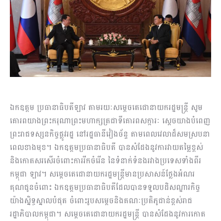
ឯកឧត្តម ប្រធានាធិបតីឡាវ តាមរយៈសម្តេចតេជោនាយករដ្ឋមន្រ្តី សូម
គោរពយាងព្រះករុណាព្រះមហាក្សត្រជាទីគោរពសក្ការៈ ស្តេចយាងបំពេញ
ព្រះរាជទស្សនកិច្ចផ្លូវរដ្ឋ នៅរដ្ឋធានីវៀងច័ន្ទ តាមពេលវេលាដ៏សមស្របនា
ពេលខាងមុខ។ ឯកឧត្តមប្រធានាធិបតី បានសំដែងនូវការវាយតម្លៃខ្ពស់
និងកោតសរសើរចំពោះការរីកចំរើន នៃទំនាក់ទំនងរវាងប្រទេសទាំងពីរ
កម្ពុជា ឡាវ។ សម្តេចតេជោនាយករដ្ឋមន្រ្តីមានប្រសាសន៍ថ្លែងអំណរ
គុណជូនចំពោះ ឯកឧត្តមប្រធានាធិបតីដែលបានទទួលបដិសណ្ឋារកិច្ច
យ៉ាងស្និទ្ធស្នាលបំផុត ចំពោះរូបសម្តេចនិងគណៈប្រតិភូជាន់ខ្ពស់រាជ
រដ្ឋាភិបាលកម្ពុជា។ សម្តេចតេជោនាយករដ្ឋមន្រ្តី បានសំដែងនូវការកោត