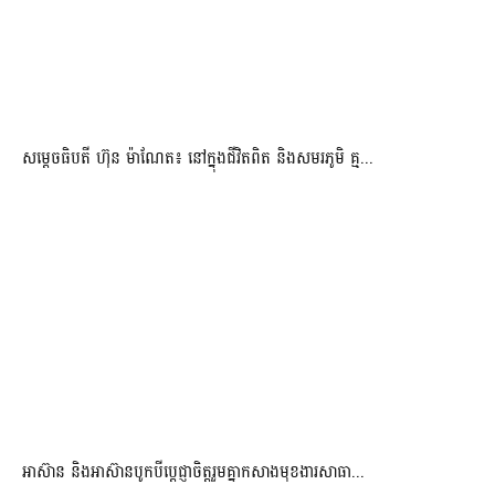
សម្តេចធិបតី ហ៊ុន ម៉ាណែត៖ នៅក្នុងជីវិតពិត និងសមរភូមិ គ្ម...
អាស៊ាន និងអាស៊ានបូកបីប្តេជ្ញាចិត្តរួមគ្នាកសាងមុខងារសាធា...