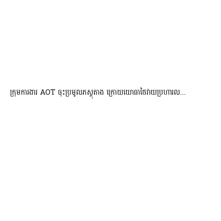
ក្រុមការងារ AOT ចុះប្រមូលភស្តុតាង ក្រោយយោធាថៃវាយប្រហារល...