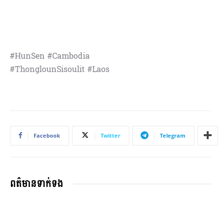
#HunSen #Cambodia
#ThonglounSisoulit #Laos
Facebook
Twitter
Telegram
ពត៌មានទាក់ទង