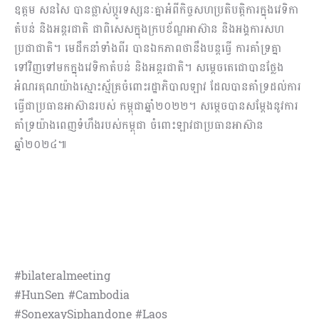
ឧត្តម សនសៃ បានផ្លាស់ប្តូរទស្សនៈគ្នាអំពីកិច្ចសហប្រតិបត្តិការក្នុងវេទិកា
តំបន់ និងអន្តរជាតិ ជាពិសេសក្នុងក្របខ័ណ្ឌអាស៊ាន និងអង្គការសហ
ប្រជាជាតិ។ មេដឹកនាំទាំងពីរ បានឯកភាពថានឹងបន្តធ្វើ ការគាំទ្រគ្នា
ទៅវិញទៅមកក្នុងវេទិកាតំបន់ និងអន្តរជាតិ។ សម្តេចតេជោបានថ្លែង
អំណរគុណយ៉ាងស្មោះស្ម័គ្រចំពោះរដ្ឋាភិបាលឡាវ ដែលបានគាំទ្រដល់ការ
ធ្វើជាប្រធានអាស៊ានរបស់ កម្ពុជាឆ្នាំ២០២២។ សម្តេចបានសម្តែងនូវការ
គាំទ្រយ៉ាងពេញទំហឹងរបស់កម្ពុជា ចំពោះឡាវជាប្រធានអាស៊ាន
ឆ្នាំ២០២៤៕
#bilateralmeeting
#HunSen #Cambodia
#SonexaySiphandone #Laos