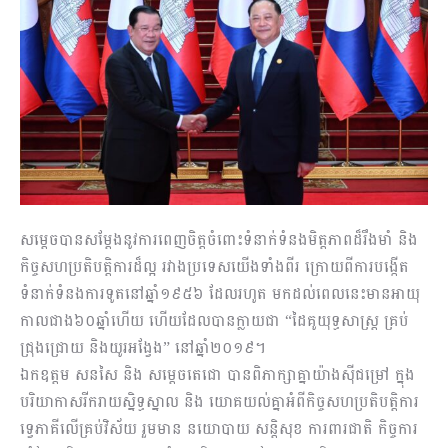
សម្តេចបានសម្តែងនូវការពេញចិត្តចំពោះទំនាក់ទំនងមិត្តភាពដ៏រឹងមាំ និង
កិច្ចសហប្រតិបត្តិការដ៏ល្អ រវាងប្រទេសយើងទាំងពីរ ក្រោយពីការបង្កើត
ទំនាក់ទំនងការទូតនៅឆ្នាំ១៩៥៦ ដែលរហូត មកដល់ពេលនេះមានអាយុ
កាលជាង៦០ឆ្នាំហើយ ហើយដែលបានក្លាយជា “ដៃគូយុទ្ធសាស្ត្រ គ្រប់
ជ្រុងជ្រោយ និងយូរអង្វែង” នៅឆ្នាំ២០១៩។
ឯកឧត្តម សនសៃ និង សម្តេចតេជោ បានពិភាក្សាគ្នាយ៉ាងស៊ីជម្រៅ ក្នុង
បរិយាកាសរីករាយស្និទ្ធស្នាល និង យោគយល់គ្នាអំពីកិច្ចសហប្រតិបត្តិការ
ទ្វេភាគីលើគ្រប់វិស័យ រួមមាន នយោបាយ សន្តិសុខ ការពារជាតិ កិច្ចការ