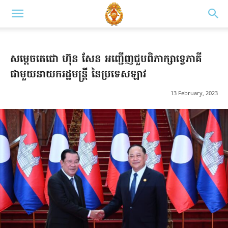
សម្ដេចតេជោ ហ៊ុន សែន អញ្ជើញជួបពិភាក្សាទ្វេភាគី
ជាមួយនាយករដ្ឋមន្ត្រី នៃប្រទេសឡាវ
13 February, 2023