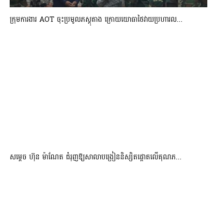
ក្រុមការងារ AOT ចុះប្រមូលភស្តុតាង ក្រោយយោធាថៃវាយប្រហារល...
សម្តេច ហ៊ុន ម៉ាណែត ជំរុញឱ្យសាលាបង្រៀននិស្សិតផ្តោតលើគុណភ...