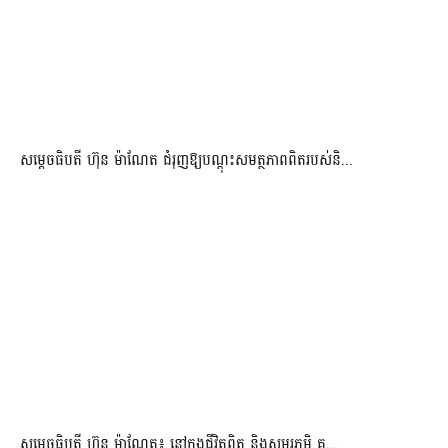
សម្តេចធិបតី ហ៊ុន ម៉ាណែត ជំរុញឱ្យបណ្តុះសមត្ថភាពពិតរបស់និ...
សម្តេចធិបតី ហ៊ុន ម៉ាណែត៖ នៅក្នុងជីវិតពិត និងសមរភូមិ គ្ម...