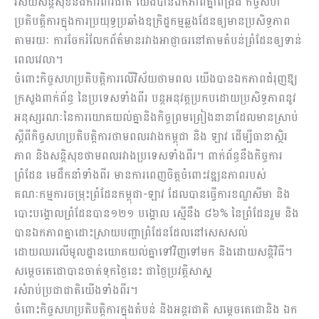
វិស័យសន្តិសុខនិងការពារជាតិ យើងបានឯកភាពគ្នាពង្រឹង កិច្ចសហ
ប្រតិបត្តិការក្នុងការប្រយុទ្ធប្រឆាំងឧក្រិដ្ឋកម្មឆ្លងដែនឲ្យមានប្រសិទ្ធភាព
តាមរយៈ ការចែករំលែកព័ត៌មានរវាងអាជ្ញាធរនៅតាមតំបន់ព្រំដែនឲ្យទាន់
ពេលវេលា។
ចំពោះកិច្ចសហប្រតិបត្តិការលើវិស័យថាមពល យើងបានឯកភាពជំរុញឱ្យ
ក្រសួងពាក់ព័ន្ធ នៃប្រទេសទាំងពីរ បន្តអនុវត្តប្រកបដោយប្រសិទ្ធភាពនូវ
អនុស្សរណៈនៃការយោគយល់គ្នានិងកិច្ចព្រមព្រៀងនានាដែលមានស្រាប់
ស្ដីពីកិច្ចសហប្រតិបត្តិការថាមពលរវាងកម្ពុជា និង ឡាវ ដើម្បីធានាស្ថិរ
ភាព និងសន្តិសុខថាមពលរវាងប្រទេសទាំងពីរ។ ពាក់ព័ន្ធនឹងកិច្ចការ
ព្រំដែន មេដឹកនាំទាំងពីរ មានការពេញចិត្តចំពោះវឌ្ឍនភាពរបស់
គណៈកម្មការចម្រុះព្រំដែនកម្ពុជា-ឡាវ ដែលបានធ្វើការខណ្ឌសីមា និង
បោះបង្គោលព្រំដែនបាន១២១ បង្គោល ស្មើនឹង ៨៦% នៃព្រំដែនរួម និង
បានឯកភាពគ្នាដោះស្រាយបញ្ហាព្រំដែនដែលនៅសេសសល់
ដោយឈរលើមូលដ្ឋានយោគយល់គ្នាទៅវិញទៅមក និងដោយសន្តិវិធី។
សម្តេចតេជោបានចាត់ទុកថ្ងៃនេះ ជាថ្ងៃប្រវត្តិសាស្ត្
រសំរាប់ប្រជាជាតិយើងទាំងពីរ។
ចំពោះកិច្ចសហប្រតិបត្តិការក្នុងតំបន់ និងអន្តរជាតិ សម្តេចតេជោនិង ឯក