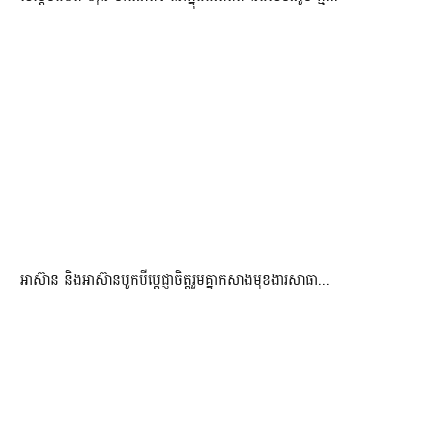
អាស៊ាន និងអាស៊ានបូកបីប្តេជ្ញាចិត្តរួមគ្នាកសាងមុខងារសាធា...