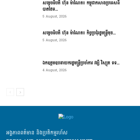
សម្ដេចធិបតី ហ៊ុន ម៉ាណែត៖ កម្ពុជាកសាងប្រទេសពី
បាតដៃទ...
5 August, 2026
សម្ដេចធិបតី ហ៊ុន ម៉ាណែត៖ កិច្ចប្រជុំរដ្ឋមន្ត្រីមុខ...
5 August, 2026
ឯកឧត្តមឧបនាយករដ្ឋមន្ត្រីប្រចាំការ វង្សី វិស្សុត ទទ...
4 August, 2026
អង្គភាពពត៌មាន និងប្រតិកម្មរហ័ស