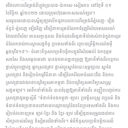
ជើងហោះហើរត្រង់ពីហ្លួងប្រាបាង-ប៉ាកសេ-សៀមរាប នៅថ្ងៃទី ០១
ខែវិច្ឆិកា ឆ្នាំ២០២២ ដោយក្រុមហ៊ុនអាកាសចរណ៍ឡាវ។
សម្តេចតេជោបានស្នើឲ្យឡាវបើកនូវការហោះហើរត្រង់ពីភ្នំពេញ- វៀង
ច័ន្ទន៍-ភ្នំពេញ ឡើងវិញ ដើម្បីជាការរួមចំណែកជំរុញវិស័យទេសចរណ៍
ដែលជាវិស័យ មានសក្តានុពល និងកំពុងដើរតួនាទីយ៉ាងសំខាន់ក្នុងការរួម
ចំណែកដល់ការស្តាសេដ្ឋកិច្ច ប្រទេសទាំងពីរ ក្រោយព្រឹត្តិការណ៍ជម្ងឺ
ឆ្លងកូវីដ១៩។- ចំពោះកិច្ចសហប្រតិបត្តិការក្នុងវិស័យអប់រំ ឯកឧត្តម
សនសៃ និងសម្តេចតេជោ បានឯកភាពគ្នាជម្រុញ ឱ្យភាគីទាំងពីរបន្តការ
ផ្លាស់ប្ដូរបញ្ញាវន្ត អ្នកស្រាវជ្រាវ ផ្លាស់ប្ដូរស្នាដៃបោះពុម្ភផ្សាយ ស្នាដៃ
ស្រាវជ្រាវ និងរៀបចំកម្មវិធីនានា ដើម្បីចែករំលែកចំណេះដឹង និងការ
ស្រាវជ្រាវរវាងរាជបណ្ឌិត្យសភាកម្ពុជា និងបណ្ឌិត្យសភាវិទ្យាសាស្ត្រ
សង្គមឡាវ។ មេដឹកនាំទាំងពីរ បានជំរុញឱ្យភាគីទាំងពីរ ពន្លឿនបញ្ចប់ការ
ស្រាវជ្រាវរួមគ្នាស្តីពី “ទំនាក់ទំនងកម្ពុជា-ឡាវ៖ ប្រវត្តិសាស្ត្រ វប្បធម៌ និង
ទំនាក់ទំនងប្រជាជននៅតាមបណ្ដោយព្រំដែននៃប្រទេសទាំងពីរ និងការ
រៀបចំវចនានុក្រម ឡាវ-ខ្មែរ និង ខ្មែរ-ឡាវ ដើម្បីជួយសម្រួលដល់ការ
សិក្សារបស់សិស្ស និស្សិតយើងទាំងពីរ។ អំពីកិច្ចសហប្រតិបត្តិការលើ