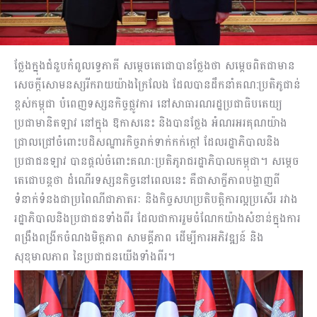
ថ្លែងក្នុងជំនួបកំពូលទ្វេភាគី សម្តេចតេជោបានថ្លែងថា សម្តេចពិតជាមាន
សេចក្តីសោមនស្សរីករាយយ៉ាងក្រៃលែង ដែលបានដឹកនាំគណ:ប្រតិភូជាន់
ខ្ពស់កម្ពុជា បំពេញទស្សនកិច្ចផ្លូវការ នៅសាធារណរដ្ឋប្រជាធិបតេយ្យ
ប្រជាមានិតឡាវ នៅក្នុង ឱកាសនេះ និងបានថ្លែង អំណរអរគុណយ៉ាង
ជ្រាលជ្រៅចំពោះបដិសណ្ឋារកិច្ចរាក់ទាក់កក់ក្តៅ ដែលរដ្ឋាភិបាលនិង
ប្រជាជនឡាវ បានផ្តល់ចំពោះគណៈប្រតិភូរាជរដ្ឋាភិបាលកម្ពុជា។ សម្តេច
តេជោបន្តថា ដំណើរទស្សនកិច្ចនៅពេលនេះ គឺជាសាក្ខីភាពបង្ហាញពី
ទំនាក់ទំនងជាប្រពៃណីជាភាតរៈ និងកិច្ចសហប្រតិបត្តិការល្អប្រសើរ រវាង
រដ្ឋាភិបាលនិងប្រជាជនទាំងពីរ ដែលជាការរួមចំណែកយ៉ាងសំខាន់ក្នុងការ
ពង្រឹងពង្រីកចំណងមិត្តភាព សាមគ្គីភាព ដើម្បីការអភិវឌ្ឍន៍ និង
សុខុមាលភាព នៃប្រជាជនយើងទាំងពីរ។