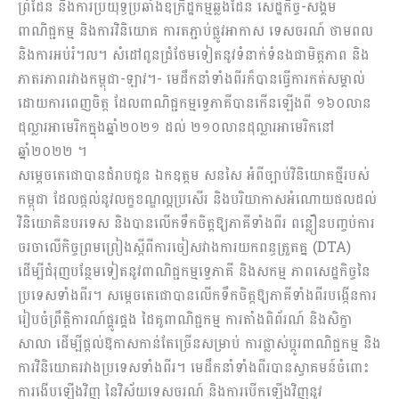
ព្រំដែន និងការប្រយុទ្ធប្រឆាំងឧក្រិដ្ឋកម្មឆ្លងដែន សេដ្ឋកិច្ច-សង្គម
ពាណិជ្ជកម្ម និងការវិនិយោគ ការតភ្ជាប់ផ្លូវអាកាស ទេសចរណ៍ ថាមពល
និងការអប់រំ។ល។ សំដៅពូនជ្រំថែមទៀតនូវទំនាក់ទំនងជាមិត្តភាព និង
ភាតរភាពរវាងកម្ពុជា-ឡាវ។- មេដឹកនាំទាំងពីរក៏បានធ្វើការកត់សម្គាល់
ដោយការពេញចិត្ត ដែលពាណិជ្ជកម្មទ្វេភាគីបានកើនឡើងពី ១៦០លាន
ដុល្លារអាមេរិកក្នុងឆ្នាំ២០២១ ដល់ ២១០លានដុល្លារអាមេរិកនៅ
ឆ្នាំ២០២២ ។
សម្តេចតេជោបានជំរាបជូន ឯកឧត្តម សនសៃ អំពីច្បាប់វិនិយោគថ្មីរបស់
កម្ពុជា ដែលផ្តល់នូវលក្ខខណ្ឌល្អប្រសើរ និងបរិយាកាសអំណោយផលដល់
វិនិយោគិនបរទេស និងបានលើកទឹកចិត្តឱ្យភាគីទាំងពីរ ពន្លឿនបញ្ចប់ការ
ចរចាលើកិច្ចព្រមព្រៀងស្ដីពីការចៀសវាងការយកពន្ធត្រួតគ្ន (DTA)
ដើម្បីជំរុញបន្ថែមទៀតនូវពាណិជ្ជកម្មទ្វេភាគី និងសកម្ម ភាពសេដ្ឋកិច្ចនៃ
ប្រទេសទាំងពីរ។ សម្តេចតេជោបានលើកទឹកចិត្តឱ្យភាគីទាំងពីរបង្កើនការ
រៀបចំព្រឹត្តិការណ៍ផ្គូរផ្គង ដៃគូពាណិជ្ជកម្ម ការតាំងពិព័រណ៍ និងសិក្ខា
សាលា ដើម្បីផ្ដល់ឱកាសកាន់តែច្រើនសម្រាប់ ការផ្លាស់ប្តូរពាណិជ្ជកម្ម និង
ការវិនិយោគរវាងប្រទេសទាំងពីរ។ មេដឹកនាំទាំងពីរបានស្វាគមន៍ចំពោះ
ការងើបឡើងវិញ នៃវិស័យទេសចរណ៍ និងការបើកឡើងវិញនូវ