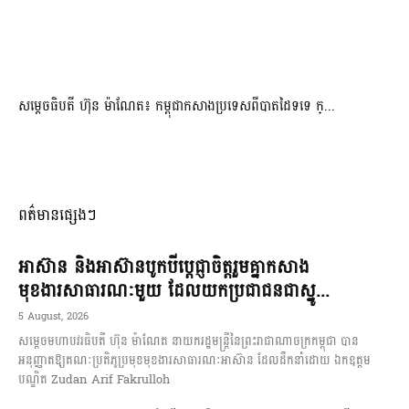
សម្ដេចធិបតី ហ៊ុន ម៉ាណែត៖ កម្ពុជាកសាងប្រទេសពីបាតដៃទទេ ក្...
ពត៌មានផ្សេងៗ
អាស៊ាន និងអាស៊ានបូកបីប្តេជ្ញាចិត្តរួមគ្នាកសាង
មុខងារសាធារណៈមួយ ដែលយកប្រជាជនជាស្នូ...
5 August, 2026
សម្តេចមហាបវរធិបតី ហ៊ុន ម៉ាណែត នាយករដ្ឋមន្ត្រីនៃព្រះរាជាណាចក្រកម្ពុជា បាន
អនុញ្ញាតឱ្យគណៈប្រតិភូប្រមុខមុខងារសាធារណៈអាស៊ាន ដែលដឹកនាំដោយ ឯកឧត្តម
បណ្ឌិត Zudan Arif Fakrulloh