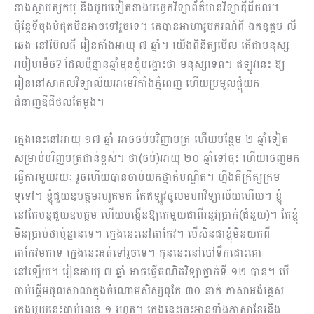
ខាងស្ថាបត្យកម្ម និងមួយទៀតខាងបច្ចេកវិទ្យាព័ត៌មានវិទ្យា​ឌីជីថល។
ប៉ុន្ដែទីចុងបំផុតមិនអាចទៅរួចទេ។ គេបានអាហារូបករណ៍ពី ឯកឧត្តម លី
ឆេង នៅប៊ែលធី រៀនតាំងអាយុ ៧ ឆ្នាំ។ យើងពិនិត្យមើល តើជាមនុស្ស
របៀបម៉េច? ដែលប៉ុន្មានឆ្នាំមុន​ខ្ញុំបង្ហោះថា មនុស្សទេព។ ឥឡូវនេះ ឱ្យ
រៀននៅសាកលវិទ្យាល័យអាមេរិកាំងភ្នំពេញ ហើយប្រមូលផ្ដុំយក​
ជំនាញឌីជីថលតែម្ដង។
ក្មេងនេះនៅអាយុ ១៧ ឆ្នាំ អាចចប់បរិញ្ញាបត្រ ហើយបន្ថែម ២ ឆ្នាំទៀត
សម្រាប់​បរិញ្ញបត្រជាន់ខ្ពស់។ ថា(ចប់)អាយុ ២០ ឆ្នាំទៅចុះ ហើយចេញមក
ធ្វើការមួយរយៈ រួចហើយបានចាប់យកថ្នាក់បណ្ឌិត។ ហ្នឹងគឺក្រឹត្យក្រម
ទូទៅ។ ខ្ញុំជួយឧបត្ថមរហូតមក តែឥឡូវចូលមហាវិទ្យាល័យហើយ។ ខ្ញុំ
នៅតែបន្តជួយឧបត្ថម ហើយបង្កើនឱ្យគេមួយជាពីរនូវប្រាក់(ជំនួយ)។ តែខ្ញុំ
មិនប្រាប់ថាប៉ុន្មានទេ។ ក្មេងនេះនៅតាកែវ។ បើសិនជាខ្ញុំមិនយកពី
តាកែវមកទេ ក្មេងនេះអត់ទៅរួចទេ។ កូននេះនៅបៅទឹកដោះគោ
នៅឡើយ។ រៀនអាយុ ៧ ឆ្នាំ អាចធ្វើគណិតវិទ្យាថ្នាក់ទី ១២ បាន។ បើ
ចាប់ផ្ដើមចូលសាលាក្នុងចំណោមសិស្សពូកែ ៣០ នាក់ ភាសាអង់គ្លេស
ក្មេងមួយនេះជាប់លេខ ១ រហូត។ ក្មេងនេះចេះអានទាំងភាសាខ្មែរនិង