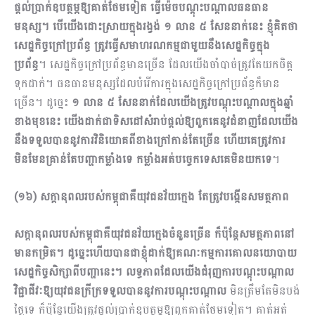
ផ្តល់ប្រាក់ឧបត្ថម្ភឱ្យគាត់ថែមទៀត ធ្វើម៉េចបណ្តុះបណ្តាលធនធាន
មនុស្ស។ បើយើងដោះស្រាយក្នុងរង្វង់ ១ លាន ៥ សែននាក់នេះ ខ្ញុំគិតថា
សេដ្ឋកិច្ចក្រៅប្រព័ន្ធ ត្រូវធ្វើសមាហរណកម្មជាមួយនឹងសេដ្ឋកិច្ចក្នុង
ប្រព័ន្ធ
។ សេដ្ឋកិច្ចក្រៅប្រព័ន្ធមានច្រើន ដែលយើងចាំបាច់ត្រូវតែយកចិត្ត
ទុកដាក់។ ធនធានមនុស្សដែលបំរើការក្នុងសេដ្ឋកិច្ចក្រៅប្រព័ន្ធក៏មាន
ច្រើន។ ដូច្នេះ
១ លាន ៥ សែននាក់ដែលយើងត្រូវបណ្តុះបណ្តាលក្នុងឆ្នាំ
ខាងមុខនេះ យើងដាក់ជាទិសដៅសំរាប់ផ្តល់ឱ្យពួកគេនូវជំនាញដែលយើង
នឹងទទួលបាននូវការវិនិយោគពីខាងក្រៅកាន់តែច្រើន ហើយគេត្រូវការ
មិនមែនគ្រាន់តែបញ្ហាកម្លាំងទេ កម្លាំងអត់បច្ចេកទេសគេមិនយកទេ
។
(១៦) សក្តានុពលរបស់កម្ពុជាគឺយុវជនវ័យក្មេង តែត្រូវបង្កើនសមត្ថភាព
សក្តានុពលរបស់កម្ពុជាគឺយុវជនវ័យក្មេងចំនួនច្រើន ក៏ប៉ុន្តែសមត្ថភាពនៅ
មានកម្រិត។ ដូច្នេះហើយបានជាខ្ញុំដាក់ឱ្យគណៈកម្មការគោលនយោបាយ
សេដ្ឋកិច្ចសិក្សាពីបញ្ហានេះ។ លទ្ធភាពដែលយើងជំរុញការបណ្តុះបណ្តាល
វិជ្ជាជីវៈឱ្យយុវជនក្រីក្រទទួលបាននូវការបណ្តុះបណ្តាល
មិនត្រឹមតែមិនបង់
ថ្លៃទេ ​ក៏ប៉ុន្តែយើងត្រូវផ្តល់ប្រាក់ឧបត្ថម្ភឱ្យពួកគាត់ថែមទៀត។ គាត់អត់