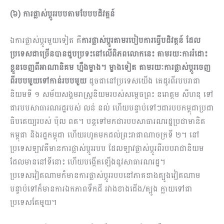
(៦) ការផ្លាស់ប្តូររបបតាមបែបបដិវត្តន៍
ឯការផ្លាស់ប្ដូរមួយទៀត គឺ
ការផ្លាស់ប្ដូរតាមរបៀបការធ្វើបដិវត្តន៍ ដែល
ប្រទេសជាច្រើនបានជួបប្រទះនៅលើពិភពលោកនេះ តាមរយៈការរំដោះ
ខ្លួនចេញពីអាណានិគម ហ្នឹងម្ខាង។ ម្ខាងទៀត តាមរយៈការផ្លាស់ប្ដូរចេញ
ពីរបបមួយទៅកាន់របបមួយ
ដូចជានៅប្រទេសយើង​ គេដូរពីរបបរាជា
និយមទី ១ សម័យសង្គមរាស្រ្តនិយមរបស់សម្ដេចព្រះ នរោត្តម សីហនុ ទៅ
ជារបបសាធារណរដ្ឋរបស់ លន់ នល់ ហើយ​បន្ទាប់ទៅៗជារបបកម្ពុជាប្រជា
ធិបតេយ្យរបស់ ប៉ុល ពត។ បន្តទៅមកជារបបសាធារណរដ្ឋប្រជាមានិត
កម្ពុជា និងរដ្ឋកម្ពុជា ហើយរហូតមកដល់ព្រះរាជាណាចក្រទី ២។ នៅ
ប្រទេសឡាវគឺមានការផ្លាស់ប្ដូររបប ដែលឡាវផ្លាស់ប្ដូរពីរបបរាជានិយម
ដែលមាននៅទីនោះ ហើយបង្កើតឡើងនូវសាធារណរដ្ឋ។
ប្រទេសវៀតណាមក៏មានការផ្លាស់ប្ដូររបបនៅភាគខាងត្បូងវៀតណាម
បន្ទាប់ទៅក៏មានការឯកភាពទឹកដី រវាងខាងជើង/ត្បូង​ ក្លាយទៅជា
ប្រទេសតែមួយ។