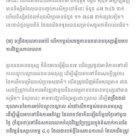
ទៅនេះ យោងតាមរបាយការណ៍របស់ ឯកឧត្ដម ស្ដើង សុខុម អម្បាញ់​មិញ
មាននិស្សិតដែលបានបញ្ចប់ការសិក្សានៅទីនេះ​ ចំនួន ៤៧ ២៤៦ នាក់
ហើយនិស្សិតដែលកំពុងសិក្សាមានចំនួន ១១ ៧៤៧ នាក់ផ្សេងទៀត។
នេះជាចំនួនមួយដ៏ធំ ដែលយើងទទួលបានសម្រាប់សង្គមជាតិរបស់យើង។
(៣) ពង្រឹងគុណភាពអប់រំ លើកកម្ពស់សមត្ថភាពធនធានមនុស្សឆ្លើយតប
ការវិវឌ្ឍសកលលោក
គ្មានធនធានមនុស្ស គឺមិនអាចធ្វើអ្វីបានទេ យើងត្រូវផ្ដល់អាទិភាពទៅលើ
ការបណ្ដុះបណ្ដាលធនធានមនុស្ស ដើម្បីឆ្លើយតបទៅនឹងសេចក្ដីត្រូវការ
នៃការរីកចម្រើនរបស់ប្រទេសជាតិ។ យើងត្រូវឃើញអំពីអតុល្យភាព រវាង
សេចក្ដីត្រូវការនៃការអភិវឌ្ឍជាមួយនឹងសមត្ថភាពធនធានមនុស្សនៅមាន
កម្រិត។ ចំណុចនេះ ទាមទារឱ្យយើងរួមគ្នាដោះស្រាយ ដើម្បី
ពង្រឹងដល់
គុណភាព​នៃការអប់រំបណ្ដុះបណ្ដាល សំដៅលើកកម្ពស់ធនធានមនុស្ស
ដើម្បីឆ្លើយតបទៅនឹងការអភិវឌ្ឍ ដែលចេះតែកើនឡើងពីមួយថ្ងៃទៅមួយ
ថ្ងៃ (ក៏ដូចជា)ទៅនឹងសកលលោកកំពុងវិវឌ្ឍប្រែប្រួលក្នុងដំណាក់កាលនៃ
បដិវត្តន៍ឧស្សាហកម្ម ៤.០ ដែលជារបត់ថ្មីនៃសភាពការណ៍ ដែលយើងត្រូវ