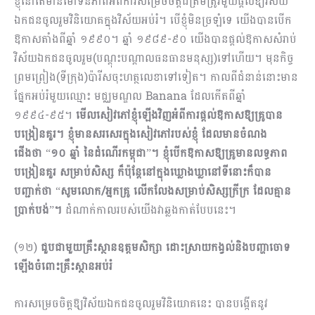
ខ្ញុំនៅតែមានមោទនភាពអំពីការសម្រេចចិត្តដ៏ត្រឹមត្រូវមួយផ្តល់ឱ្យវិស័យ
ឯកជនចូលរួមវិនិយោគក្នុងវិស័យអប់រំ។​ បើខ្ញុំមិនច្រឡំទេ យើងបានបើក
ឱកាសតាំងពីឆ្នាំ ១៩៩០។ ឆ្នាំ ១៩៨៩-៩០ យើងបានផ្តល់ឱកាសសំរាប់
វិស័យឯកជនចូលរួម(បណ្ដុះបណ្ដាលធនធានមនុស្ស)ទៅហើយ។​ មុនកិច្ច
ព្រមព្រៀង(ទីក្រុង)ប៉ារីសចុះហត្ថលេ​ខាទៅទៀត។ កាលពីជំនាន់នោះមាន
ផ្នែកអប់រំមួយឈ្មោះ មជ្ឈមណ្ឌល Banana ដែលកើតពីឆ្នាំ
១៩៩៤-៩៥។
មើលសៀវភៅខ្ញុំឡើងវិញអំពីការផ្តល់ឱកាសឱ្យគ្រូបាន
បង្រៀនគួរ។ ខ្ញុំមានសរសេរក្នុងសៀវភៅរបស់ខ្ញុំ ដែលមានចំណង
ជើងថា
“
១០ ឆ្នាំ នៃដំណើរកម្ពុជា
”
។ ខ្ញុំបើកឱកាសឱ្យគ្រូមានលទ្ធភាព
បង្រៀនគួរ សម្រាប់សិស្ស ក៏ប៉ុន្តែនៅក្នុងឃ្លោងឃ្លានៅទីនោះក៏បាន
បញ្ជាក់ថា
“
សូមលោក/អ្នកគ្រូ លើកលែងសម្រាប់សិស្សក្រីក្រ​ ដែលគ្មាន
ប្រាក់បង់
”
។
ដំណាក់កាលរបស់យើងវាឆ្លងកាត់បែបនេះ។
(១២)
ជួបជាមួយគ្រឹះស្ថានឧត្តមសិក្សា ដោះស្រាយកង្វល់និងបញ្ហាចោទ
ឡើងចំពោះគ្រឹះស្ថានអប់រំ
ការសម្រេចចិត្តឱ្យវិស័យឯកជនចូលរួមវិនិយោគនេះ បានបង្កើតនូវ