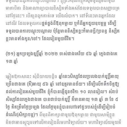
ទទួលបាននូវ​ការបណ្ដុះបណ្ដាល។ ខ្ញុំព្រះករុណាខ្ញុំក៏សូមចូលរួមជាមួយ
មាតាបិតា និងអាណាព្យាបាលនិស្សិតទាំងអស់ដែល​ទទួលបានសញ្ញាបត្រ
នៅថ្ងៃនេះ។ បើគា្មនពួកគាត់ទេ យើងលំបាក។ នៅទីនេះមានអ្នកដែល
នៅលីវ ដែលទទួលការ
ផ្គត់ផ្គង់ពីឪពុកម្ដាយ ឬក៏ពីអ្នកជួយឧបត្ថម្ភ ដើម្បី
ទទួលបានការបណ្ដុះបណ្ដាល ប៉ុន្ដែមាននិស្សិតខ្លះក៏មានប្ដី/ប្រពន្ធ និស្សិត
ខ្លះមានទាំងកូន/ចៅ។ ដែលរៀនមួយជីវិត។
(២១) អ្នកប្រឡងឌូប្លិ៍ឆ្នាំ ២០២២ ចាស់ជាងគេវ័យ ៥៦ ឆ្នាំ ក្មេងជាងគេ
១៣ ឆ្នាំ
ឆ្លៀតឱកាសនេះ សុំនិយាយបន្ដិច
ឆ្នាំនេះសិស្សដែលប្រលងបាក់ឌូប្លិ៍អាយុ
ច្រើនជាងគេ (គឺ)អាយុ​ ៥៦ ឆ្នាំ នៅឧត្តរមាន​ជ័យ។ ដើម្បីលើកទឹកចិត្តឱ្យ
ដល់ការរៀនអស់មួយជីវិត ខ្ញុំក៏បានផ្ញើជូនថវិកា ១០ លានរៀល។ សំរាប់​
សិស្សដែលក្មេងជាងគេ បានជាប់បាក់ឌូប្លិ៍ គឺមានអាយុ ១៣ ឆ្នាំ ៣ ខែ ៥
ថ្ងៃ គិតត្រឹមថ្ងៃប្រឡង ដែលថ្ងៃមុនខ្ញុំបាន​ហៅទៅផ្ទះរបស់ខ្ញុំដើម្បីរៀបចំ
ដំណើរ(សិក្សាបន្ដ)។
ពីមុនពិភាក្សាជាមួយឪពុកម្ដាយ ​ជាមួយសាម៉ីខ្លួន
គិតថាអាចស្ទុះ​រួចទៅលើការរៀនពីរមហាវិទ្យាល័យ។ មហាវិទ្យាល័យមួយគឺ