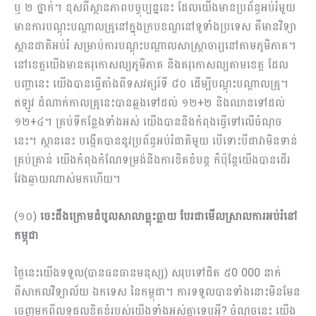
ឬ ២ ថ្នាក់។ ខុសពីស្ថានភាពបច្ចុប្បន្ននេះ ដែលយើងមានប្រព័ន្ធអប់រំមួយ
មានការបណ្តុះបណ្តាលគ្រូនៅក្នុងក្របខណ្ឌនៅទូទាំងប្រទេស គឺមានវិទ្យា
ស្ថានជាតិអប់រំ សម្រាប់ការបណ្តុះបណ្តាលសាស្រ្តាចារ្យនៅតាមភូមិភាគ។
នៅខេត្តយើងមានគរុកោសល្យភូមិភាគ និងគរុកោសល្យតាមខេត្ត ដែល
បញ្ហានេះ យើងបានធ្វើតាំងពីទសវត្សរ៍ទី ៨០ ដើម្បីបណ្តុះបណ្តាលគ្រូ​។
ឥឡូវ ដំណាក់កាលគ្រូនេះបានឆ្លងទៅដល់ ១២+២ និងឈានទៅដល់
១២+៤។ គ្រប់ទីកន្លែងទាំងអស់ យើងបាននិងកំពុងធ្វើទៅលើចំណុច
នេះ។ ស្ថាននេះ បង្កើតបាននូវប្រព័ន្ធអប់រំជាតិមួយ បើទោះបីជាវាមិនទាន់
គ្រប់គ្រាន់ យើងកំពុងកំណែទម្រង់និងការខិតខំបន្ត ក៏ប៉ុន្តែយើងបានដើរ
វែងឆ្ងាយណាស់មកហើយ។
(១០)
ចេះដឹងក្រោមដំបូលសាលាធ្លុះធ្លាយ បែរជាមើលស្រាលការអប់រំនៅ
កម្ពុជា
ថ្ងៃនេះយើងទទួល(បានធនធានមនុស្ស) សរុបទៅជិត ៥0 000 នាក់
ពីសាកលវិទ្យាល័យ ឯកទេស នៃកម្ពុជា។ ការទទួលបានទាំងនោះមិនមែន
ចេញមកពីលទ្ធផលខិតខំរបស់យើងទាំងអស់គ្នាទេឬអ្វី? ចំណុចនេះ យើង