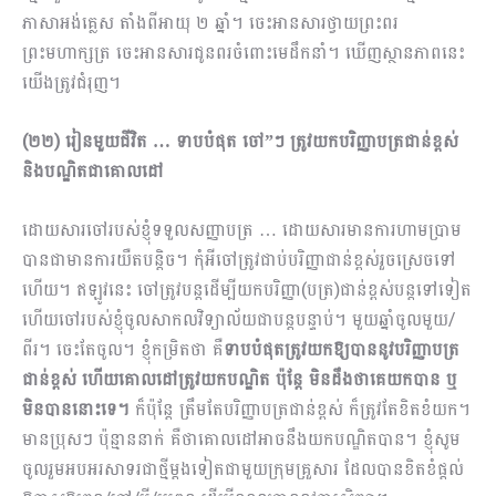
ភាសាអង់គ្លេស តាំងពីអាយុ ២ ឆ្នាំ។ ចេះអានសារថ្វាយព្រះពរ
ព្រះមហាក្សត្រ ចេះអានសារជូនពរចំពោះមេដឹកនាំ។ ឃើញស្ថានភាពនេះ
យើងត្រូវជំរុញ។
(២២) រៀនមួយជីវិត … ទាបបំផុត ចៅ”ៗ ត្រូវយកបរិញ្ញាបត្រជាន់ខ្ពស់
និងបណ្ឌិតជាគោលដៅ
ដោយសារចៅរបស់ខ្ញុំទទួលសញ្ញាបត្រ … ដោយសារមានការហាមប្រាម
បានជាមានការយឺតបន្តិច។ កុំអីចៅត្រូវជាប់បរិញ្ញាជាន់ខ្ពស់រួចស្រេចទៅ
ហើយ។ ឥឡូវនេះ ចៅត្រូវបន្តដើម្បីយកបរិញ្ញា(បត្រ)ជាន់ខ្ពស់បន្តទៅទៀត
ហើយចៅរបស់ខ្ញុំចូលសាកលវិទ្យាល័យជាបន្តបន្ទាប់។ មួយឆ្នាំចូលមួយ/
ពីរ។ ចេះតែចូល។ ខ្ញុំកម្រិតថា គឺ
ទាបបំផុតត្រូវយកឱ្យបាននូវបរិញ្ញាបត្រ
ជាន់ខ្ពស់ ហើយគោលដៅត្រូវយកបណ្ឌិត ប៉ុន្តែ មិនដឹងថាគេយកបាន ឬ
មិនបាននោះទេ។
ក៏ប៉ុន្តែ ត្រឹមតែបរិញ្ញាបត្រជាន់ខ្ពស់ ក៏ត្រូវតែខិតខំយក។
មានប្រុសៗ ប៉ុន្មាននាក់ គឺថាគោលដៅអាចនឹងយកបណ្ឌិតបាន។ ខ្ញុំសូម
ចូលរួមអបអរសាទរជាថ្មីម្ដងទៀតជាមួយក្រុមគ្រួសារ ដែលបានខិតខំផ្ដល់