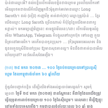
ប៉ាន់ជាឈ្មោះអី? ដល់បន្តិចបើកមើលខម្មិនខាងក្រោម រួចហើយបើកទៅ
មើលរូបថតខាងលើក៏ឃើញអ្នកជិះម៉ូតូពាក់អាវមានឈ្មោះ Long
Saroth។ ដល់ (ខៀវ) កាញារីទ្ធ គាត់ដាក់(ថា) ឈ្មោះត្រូវប៉ាន់ … ខ្មែរ
យើងឈ្មោះ Long Saroth ច្រើនណាស់ ក៏ប៉ុន្តែខ្មែរយើងមានពាក្យ
គន្លាស់។ មកអម្បាញ់មិញនេះ តាមផ្លូវមើលនេះ/នោះ បើកមើលទូរស័ព្ទ
មើល WhatsApp, Telegram ក៏បង្ហួសទៅហ្វេកប៊ុក ទៅចេញ ក្មួយ
ចិត្រានៅអាមេរិក។ គេកើតបានកូនប្រុស១ … (ក៏)សូមអបអរសាទរ និង
ជូនពរក្មួយស្រីនិងចៅប្រុស ឱ្យមានសុខភាពល្អ។ មិនដឹងថាគាត់បានមើល
ហើយឬនៅ? ចេះតែរពឹសដៃអញ្ចឹង។
(២៣)
២៥ មករា ២០២៣ … ១០០ ថ្ងៃរាប់ថយក្រោយទៅប្រារព្ធស៊ី
ហ្គេម ដែលកម្ពុជារង់ចាំមក ៦០ ឆ្នាំហើយ
ខ្ញុំគួរតែបញ្ជាក់បន្តិច ដើម្បីយើងទាំងអស់គ្នាចាប់អារម្មណ៍។ សូមកុំ
ភ្លេចថា
ថ្ងៃទី ២៥ មករា (២០២៣) ខាន​ស្អែកនេះ គឺជាថ្ងៃដែលយើងត្រូវ
ធ្វើយុទ្ធនាការរាប់ថយក្រោយ ១០០ ថ្ងៃនៃស៊ីហ្គេម។ ពេលនោះ គឺធ្វើឱ្យផ្ទុះ
នៅទូទាំងប្រទេសឡើង។ កម្ពុជាបានរង់ចាំរយៈពេល ៦០ ឆ្នាំ ម្ខាង