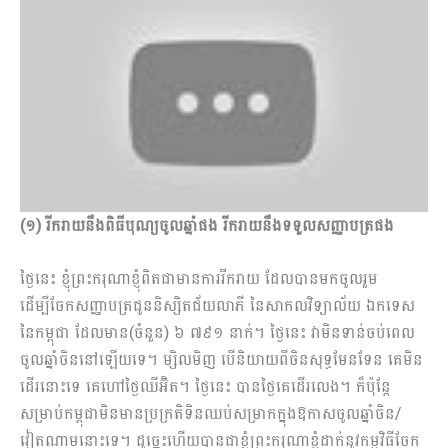
(១) រីករាយនឹងពិធីបុណ្យចូលឆ្នាំផង រីករាយនឹងទទួលសញ្ញាបត្រផង
ថ្ងៃនេះ ខ្ញុំព្រះករុណាខ្ញុំពិតជាមានការរីករាយ ដែលបានមកចូលរួម
ដើម្បីចែកសញ្ញាបត្រជូននិស្សិតជ័យលាភី នៃសាកលវិទ្យាល័យ ឯកទេស
នៃកម្ពុជា ដែលមាន(ចំនួន) ៦ ៧៩១ នាក់។ ថ្ងៃនេះ វាមិនទាន់ចប់ពេល
ចូលឆ្នាំចិននៅឡើយទេ។ ម្សិលមិញ បើនិយាយពីចិនសុទ្ធមែនទែន គេមិន
ដើរនោះទេ គេហៅថ្ងៃឈីអ៊ិត។ ថ្ងៃនេះ បានថ្ងៃគេដើរលេង។ ក៏ប៉ុន្តែ
សម្រាប់កម្ពុជាមិនមានប្រក្រតិទិនឈប់សម្រាកក្នុងឱកាសចូលឆ្នាំចិន/
វៀតណាមនោះទេ។ ដូច្នេះហើយបានជាខ្ញុំព្រះករុណាខ្ញុំដាក់នូវកម្មវិធី​ចែក