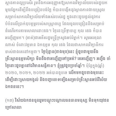
ស្ថានភាពល្អប្រសើរ រួមនឹងការអនុញ្ញាតឱ្យសាកលវិទ្យាល័យរបស់រដ្ឋយក
មួយផ្នែកដើម្បីនឹងបង្រៀនបង់ថ្លៃ ក៏បានបង្កើតនូវស្ថានភាពងាយស្រួល
សម្រាប់សាកលវិទ្យាល័យទាំងអស់របស់រដ្ឋ ក្នុងនោះជួយផ្តល់នូវការ
បំប៉នលើប្រាក់ឧបត្ថម្ភរបស់សាស្ត្រាចារ្យ ដែលចូលបង្រៀននិងសម្រាប់
ដំណើរការតាមសាលានោះផង។ ថ្ងៃនេះព្រឹទ្ធាចារ្យ កុល ផេង ក៏បាន
អញ្ជើញមក។ (គាត់)ជាអតីតរដ្ឋមន្ត្រីក្រសួងអប់រំម្នាក់។ សូមអរគុណ
ណាស់ ចំពោះវត្តមាន ឯកឧត្តម កុល ផេង ដែលជាសាកលវិទ្យាធិការ
ចាស់ជាងគេនៅកម្ពុជា។
ថ្ងៃប៉ុន្មាន(ខាងមុខ)នេះ ខ្ញុំជួបជាមួយនឹង
គ្រឹះស្ថានឧត្តមសិក្សា មិនដឹងថាអញ្ជើញទៅឬអត់? គេអញ្ជើញ។ អញ្ចឹង ចាំ
ថ្ងៃនោះជួបគ្នានៅឯវិមានសន្តិភាព។ ខ្ញុំត្រូវជួបប្រចាំឆ្នាំ។
ប៉ុន្តែក្នុង(ឆ្នាំ)
២០២០, ២០២១, ២០២២ អត់បានជួបទេ
លើកមកជួបខាងមុខនេះ
ដើម្បីដោះស្រាយកង្វល់ និងបញ្ហាចោទឡើងសម្រាប់គ្រឹះស្ថានអប់រំវិស័យ
ឯកជននេះ។
(១៣)
វិស័យឯកជនចូលរួម​បណ្តុះបណ្តាលធនធានមនុស្ស មិនទុកយុវជន
ក្រៅសាលា