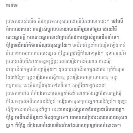
ចាក់ទេ
ប្រទេសរបស់យើង គឺជាប្រទេសខុសគេនៅលើពិភពលោកនេះ។
នៅលើ
ពិភពលោកនេះ ការផ្លាស់ប្ដូររបបនយោបាយពីមួយទៅមួយ ដោយវិធី
បោះឆ្នោតក្ដី ការបោះឆ្នោតនោះវាគ្រាន់តែជាការផ្លាស់ប្ដូរមេដឹកនាំទេ។
ប៉ុន្តែមេដឹកនាំក៏មានចំណុចខុសគ្នាដែរ។
មេដឹកនាំខ្លះក៏ចាប់ផ្ដើមឡើងកាន់
អំណាចតាមរយៈការបោះឆ្នោត​ ប៉ុន្តែគេត្រូវធ្វើកំណែទម្រង់។ ឧទាហរណ៍៖
​ប្រធានាធិបតី/នាយករដ្ឋមន្រ្តីខ្លះ ពេលឡើងកាន់អំណាច បានធ្វើ
ជាតូបនីយ៍កម្មលើបញ្ហាអ្វីមួយ។ ដូចជាជាតូបនីយកម្មធនាគារ ឬក៏ចំណុច
ដែលវាប្លែក ឬខ្លះឡើងមកបង្កើតពន្ធ ខ្លះឡើងមកលុបចោលពន្ធ បន្ធូរ
បន្ថយពន្ធ នេះគឺជារឿងមួយទៅហើយ។ សូម្បីតែឥឡូវនេះនៅ
ប្រទេសបារាំង ក៏កំពុងមានបាតុកម្មយ៉ាងធំ ដោយសាររដ្ឋាភិបាលត្រូវធ្វើ
កំណែទម្រង់អំពីសោធននិវត្តន៍ បង្កើនអាយុសម្រាប់អ្នកចូលនិវត្តន៍។ ដូច្នេះ
ធ្វើឱ្យមានការមិនសុខចិត្ត។ នេះជា
ការផ្លាស់ប្ដូរតាមបែបប្រជាធិបតេយ្យ។
ប៉ុន្តែ មេដឹកនាំនីមួយៗ មិនដូចគ្នាទេ។ គេមានរបៀបវារៈនយោបាយខុសៗ
គ្នា។ ក៏ប៉ុន្តែ យ៉ាងណាក៏ដោយមិននាំទៅដល់ការក្រឡាប់ចាក់នោះទេ
។