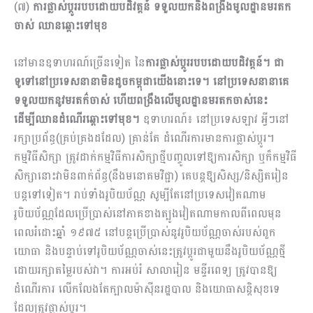
(៧)
ការផ្លាស់ប្ដូររបបដោយបដិវត្តន៍ ទទួលយកនិងពង្រឹងមូលដ្ឋានមរតក
ចាស់ ឈានឆ្ពោះទៅមុខ
នៅមានឧទាហរណ៍ច្រើនទៀត នៃ
ការផ្លាស់ប្ដូររបបដោយបដិវត្តន៍។ ជា
ទូទៅនៅប្រទេសនានាមិនដូចកម្ពុជាយើងនោះទេ។ នៅប្រទេសនានាគេ
ទទួលយកនូវមរតក៌ចាស់ ហើយពង្រឹងលើមូលដ្ឋានមរតកចាស់នេះ
ដើម្បីឈានដំណើរឆ្ពោះទៅមុខ។
ឧទាហរណ៍៖ នៅប្រទេសឡាវ អ្វីៗនៅ
រក្សាប្រព័ន្ធ(គ្រប់គ្រងដដែល) គ្រាន់តែ ដំណើរការមានការផ្លាស់ប្តូរ។
កម្មវិធីសិក្សា ត្រូវដាក់កម្មវិធីការសិក្សាថ្មីបញ្ចូលទៅឱ្យការសិក្សា ឬក៏កម្មវិធី
សិក្សានោះវាមិនពាក់ព័ន្ធ(នឹងមនោគមវិជ្ជា) គេបន្តឱ្យសិស្ស/និស្សិតរៀន
បន្តទៅទៀត។ រាប់ទាំងរូបិយប័ណ្ណ សូម្បីតែនៅប្រទេសវៀតណាម
រូបិយប័ណ្ណដែលប្រើប្រាស់នៅភាគខាងត្បូងវៀតណាមកាលពីពេលមុន
ពេលរំដោះឆ្នាំ ១៩៧៥ នៅបន្តប្រើប្រាស់នូវរូបិយប័ណ្ណចាស់របស់ពួក
យោធា និងបន្ទាប់ទៅរូបិយប័ណ្ណចាស់នេះត្រូវប្តូរជាមួយនឹងរូបិយប័ណ្ណថ្មី
ដោយរក្សាតម្លៃរបស់វា។ ការអប់រំ សាលារៀន មន្ទីរពេទ្យ ត្រូវបានឱ្យ
ដំណើរការ លើកលែងតែក្បាលម៉ាស៊ីនរដ្ឋបាល និងយោធាសន្តិសុខទេ
ដែលត្រូវផ្លាស់ប្តូរ។