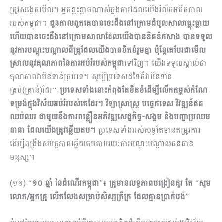
ត្រូវសង្កេតមើល។ អ្នកខ្លះខ្លាចណាស់ក្នុងការដែលយើងរំលឹកអតីតកាល
របស់កម្ពុជា។
ជួនកាលពួកគេបានចេះដឹងនៅក្រោមដំបូលសាលាធ្លុះធ្លាយ
ហើយបានចេះដឹងនៅក្រោមសាលាដែលយើងបានខិតខំកសាង បានទទួល
នូវការបណ្តុះបណ្តាលពីគ្រូដែលយើងបានខិតខំរួមគ្នា ប៉ុន្តែគេបែរជាមើល
ស្រាលនូវគុណភាពនៃការអប់រំរបស់កម្ពុជា
ទៅវិញ។ យើងទទួលស្គាល់ថា
គុណភាពវាមិនទាន់គ្រប់ទេ។ សូម្បីប្រទេសដទៃក៏វាមិនទាន់
គ្រប់(គ្រាន់)ដែរ។
ប្រទេសទាំងនោះកំពុងតែខិតខំដើម្បីលើកកម្ពស់កំណែ
ទម្រង់ក្នុងវិស័យអប់រំរបស់គេដែរ។ វិទ្យាសា្រស្រ្ត បច្ចេកទេស វិវឌ្ឍន៍ឥត
ឈប់ឈរ ជាមួយនឹងការពន្លឿនអភិវឌ្ឍសេដ្ឋកិច្ច
-សង្គម និងបញ្ហាប្រឈម
នានា ដែលយើងត្រូវឆ្លើយតប។
ប្រទេសទាំងអស់សុទ្ធតែមានតម្រូវការ
ដើម្បីពង្រឹងសមត្ថភាពឆ្លើយតបតាមរយៈការបណ្តុះបណ្តាលធនធាន
មនុស្ស។
(១១) “
១០ ឆ្នាំ នៃដំណើរកម្ពុជា
”៖
គ្រូមានលទ្ធភាពបង្រៀនគួរ តែ
“
សូម
លោក/អ្នកគ្រូ លើកលែងសម្រាប់សិស្សក្រីក្រ​ ដែលគ្មានប្រាក់បង់
”