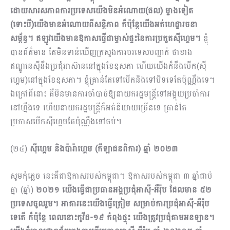
ដោយសារសភាពការប្រទេសយើងមិនអំណោយ(ផល) ម្ខាងទៀត
(ទោះបី)យើងមានអំណោយពីសន្តិភាព ក៏ប៉ុន្តែយើងអត់ហេដ្ឋារចនា
សម្ព័ន្ធ។ ឥឡូវយើងមានឱកាសធ្វើជាម្ចាស់ផ្ទះនៃការប្រកួតស៊ីហ្គេម។
ខ្ញុំ
បានព័ត៌មាន តែមិនទាន់ឃើញក្រសួងការបរទេសបញ្ជាក់ ថាខាង
ឥណ្ឌូនេស៊ីនឹងប្រជុំអាស៊ាននៅក្នុងខែឧសភា ហើយយើងក៏នឹងបើក(ស៊ី
ហ្គេម)នៅក្នុងខែឧសភា។ ខ្ញុំគ្រាន់តែទៅបើកនិងទៅបិទទេតែប៉ុណ្ណឹងទេ។
ឯក្រៅពីនោះ គឺមិនមានការចាំបាច់ឱ្យនាយករដ្ឋមន្ត្រីទៅអង្គុយប្រចាំការ
នៅហ្នឹងទេ ហើយនាយករដ្ឋមន្ត្រីក៏អត់និយាយច្រើនទេ គ្រាន់តែ
ប្រកាសបើកស៊ីហ្គេមតែប៉ុណ្ណឹងទៅចប់។
(២៤)
ស៊ីហ្គេម និងប៉ារ៉ាហ្គេម (កីឡាជនពិការ) ឆ្នាំ ២០២៣
សូមកុំភ្លេច នេះគឺជាឱកាសរបស់កម្ពុជា។ ឱកាសរបស់កម្ពុជា ៣ ឆ្នាំជាប់
គ្នា (ឆ្នាំ)
២០២១ យើងធ្វើជាប្រធានអង្គប្រជុំអាស៊ី
-អឺរ៉ុប ដែលមាន ៥២
ប្រទេសចូលរួម។ អាគារនេះយើងធ្វើត្រៀម សម្រាប់ការប្រជុំអាស៊ី-អឺរ៉ុប
ទេតើ ក៏ប៉ុន្តែ ពេលនោះកូវីដ-១៩ កំពុងផ្ទុះ យើងត្រូវប្រជុំតាមអនឡាន។