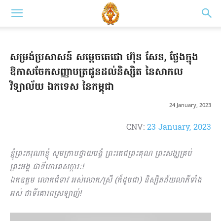
សម្រង់ប្រសាសន៍ សម្តេចតេជោ ហ៊ុន សែន, ថ្លែងក្នុង
ឱកាសចែកសញ្ញាបត្រជូនដល់និស្សិត នៃសាកល
វិទ្យាល័យ ឯកទេស នៃកម្ពុជា
24 January, 2023
CNV:
23 January, 2023
ខ្ញុំព្រះករុណាខ្ញុំ សូមក្រាបថ្វាយបង្គំ ព្រះតេជព្រះគុណ ព្រះសង្ឃគ្រប់
ព្រះអង្គ ជាទីគោរពសក្ការៈ!
ឯកឧត្ដម លោកជំទាវ អស់លោក/ស្រី (ក៏ដូចជា) និស្សិតជ័យលាភីទាំង
អស់ ជាទីគោរពស្រឡាញ់!