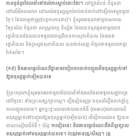
ភាពធ្ងន់ធ្ងរដែលនាំទៅដល់ការស្លាប់​នោះដែរ។
នៅក្នុងតំបន់ ក៏ដូចជា
នៅលើពិភពលោក នៅសល់មនុស្សស្លាប់រាប់ពាន់នាក់នៅឡើយទេក្នុងមួយ
ថ្ងៃៗ ដែលកម្ពុជាត្រូវ(បន្ដការការពារ)។ ខ្ញុំសូមអរគុណជាមួយសាកល
វិទ្យាល័យ ក៏ដូចជា សាស្ដ្រាចារ្យ និស្សិត ដែលបានចូលរួមជាមួយរាជ
រដ្ឋាភិបាលដែលបានទទួលយកនូវវិធានការសុខាភិបាល ដែលរាជ
រដ្ឋាភិបាល និងក្រសួងសុខាភិបាល បានដាក់ចេញ ក៏ដូចជាទទួលយកនូវ
វ៉ាក់សាំង។
(១៩) មិនអាចផ្ទេរចំណេះវិជ្ជាតាមរបៀបការចាក់បញ្ចូលពីមនុស្សម្នាក់ទៅ
ឱ្យមនុស្សម្នាក់ទៀតបានទេ
ខ្ញុំព្រះករុណាខ្ញុំសូមអបអរជាមួយជ័យលាភីទាំងអស់ដែលទទួលសញ្ញាបត្រ
នៅថ្ងៃនេះ ទាំងព្រះសង្ឃ/គ្រហស្ថ។ រឿងរៀនសូត្រ វាខុសពីរឿងចាក់ថ្នាំឬ
ការបញ្ជូលឈាម។ អ្នកខ្លះខ្វះឈាមដោយមានជំងឺ (គេអាច)យកឈាមពី
មនុស្សម្នាក់ទៅបញ្ចូលឱ្យមនុស្សម្នាក់(ទៀតបាន) ដើម្បីការរស់រាន ឱ្យបាន
ជាសះស្បើយពីជំងឺ។ ប៉ុន្ដែ
ការរៀន​នេះ មិនអាចផ្ទេរចំណេះដឹងពីខួរក្បាល
មនុស្សម្នាក់ទៅមនុស្សម្នាក់បានទេ។ វាត្រូវមានគ្រូ/សិស្ស។ គ្រូ