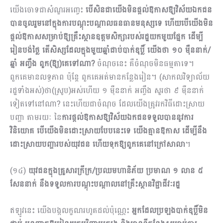
យើងចោទជាសំណួរអញ្ចេះ
បើសិនជាយើងមិនផ្តល់ឱកាសឱ្យវិស័យឯកជន
បានចូលរួមនៅក្នុងការ​បណ្តុះបណ្តាលធនធានមនុស្សទេ ហើយបើយើងមិន
ផ្តល់ឱកាសសម្រាប់ឱ្យគ្រឹះស្ថានឧត្តមសិក្សារបស់រដ្ឋយកមួយផ្នែក ដើម្បី
រៀនបង់ថ្លៃ តើសិស្សដែលក្នុងមួយឆ្នាំជាប់បាក់ឌុប្លិ៍ យើងថា ១០ ម៉ឺននាក់/
ឆ្នាំ អញ្ចឹង ពួក(ឱ្យ)គេទៅណា?
ចំណុចនេះ គឺចំណុចមិនធម្មតាទេ។
ពួកគេមានលទ្ធភាព ប៉ុន្តែ ពួកគេអត់មានកន្លែងរៀន។ (សាកលវិទ្យាល័យ
រដ្ឋទាំងអស់)ថា(ស្រូប)អស់ហើយ ១ ម៉ឺននាក់ អញ្ចឹង សួរថា ៩ ម៉ឺននាក់
ទៀតទៅនៅណា? នេះហើយជាចំណុច ដែលយើងត្រូវរកវិធីដោះស្រាយ
បញ្ហា តាមរយៈ នៃ
ការផ្តល់ឱកាសឱ្យវិស័យឯកជនទទួលបាននូវការ
វិនិយោគ បើយើងមិនដោះស្រាយបែបនេះទេ យើងគ្មានឱកាស ដើម្បីនឹង
ដោះស្រាយបញ្ហារបស់យុវជន ហើយទុកឱ្យពួកគេនៅក្រៅសាលា
។
(១៤)
យុវជនក្នុងគ្រួសារក្រីក្រ/ប្រឈមហានិភ័យ ប្រមាណ ១ លាន ៥
សែននាក់ នឹងទទួលការបណ្តុះបណ្តាលនៅគ្រឹះស្ថានវិជ្ជាជីវៈរដ្ឋ
ឥឡូវនេះ យើងបង្កលក្ខណរហូតដល់ប៉ុណ្ណេះ
អ្នកដែលប្រឡងបាក់ឌុប្លិ៍មិន