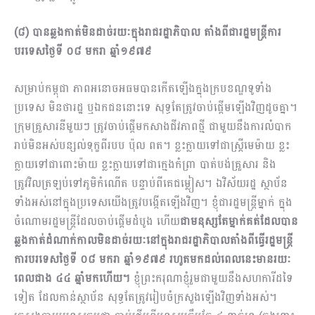
(៨) បានឆ្លងកាត់មិនដាច់រយៈក្នុងរាជរដ្ឋាភិបាល តាំងពីជារដ្ឋមន្រ្តីការ
បរទេសថ្ងៃទី ០៨ មករា ឆ្នាំ១៩៧៩
សម្រាប់កម្ពុជា ភាពអនោចអធមបានកើតឡើងក្នុងក្របខណ្ឌទូទាំង
ប្រទេស មិនថារដ្ឋ ឬឯកជននោះទេ សុទ្ធតែត្រូវចាប់ផ្តើមឡើងវិញដូចគ្នា។
ក្រុមគ្រួសារនីមួយៗ ត្រូវចាប់ផ្តើមកសាងជីវភាពថ្មី ជាមួយនឹងការលំបាក
រាប់មិនអស់បន្សល់ទុក្ខពីរបប ប៉ុល ពត។ ខ្លះក្លាយទៅជាស្រ្តីមេម៉ាយ ខ្លះ
ក្លាយទៅជាពោះម៉ាយ ខ្លះក្លាយទៅជាក្មេងកំព្រា បាត់បង់គ្រួសារ និង
ត្រូវវិលត្រឡប់ទៅភូមិកំណើត បន្ទាប់ពីគេជម្លៀស។ ឯវិស័យរដ្ឋ ស្ថាប័ន
ទាំងអស់នៅក្នុងប្រទេសយើងត្រូវ​បង្កើតឡើងវិញ។ ខ្ញុំជារដ្ឋមន្រ្តីម្នាក់ ក្នុង
ចំណោមរដ្ឋមន្រ្តីដែលចាប់ផ្តើមដំបូង ហើយ
ជាមនុស្សតែម្នាក់គត់ដែលបាន
ឆ្លងកាត់ដំណាក់កាលមិនដាច់រយៈនៅក្នុងរាជរដ្ឋាភិបាលតាំងពីធ្វើរដ្ឋមន្រ្តី
ការបរទេសថ្ងៃទី ០៨ មករា ឆ្នាំ១៩៧៩ រហូតមកដល់ពេលនេះមានរយៈ
ពេលជាង ៤៤ ឆ្នាំមកហើយ។
ខ្ញុំព្រះករុណាខ្ញុំរួមជាមួយនឹងសហការីដទៃ
ទៀត ដែលកាន់ស្ថាប័ន សុទ្ធតែត្រូវរៀបចំក្រសួងឡើងវិញទាំងអស់។