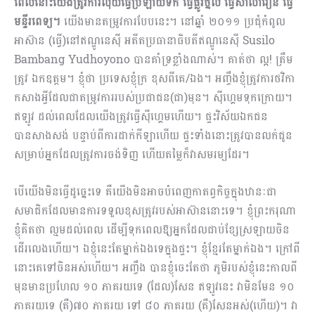
ពេលនោះយើងត្រូវការលុយធ្វើប្រឡាយទឹក ធ្វើផ្លូវថ្នល់ ធ្វើសាលារៀន​ ធ្វើ
មន្ទីរពេទ្យ។
យើងមានតម្រូវការបែបនេះ។ នៅឆ្នាំ ២០១១ ប្រជុំកំពូល
អាស៊ាន (ធ្វើ)នៅឥណ្ឌូនេស៊ី អតីតប្រធានាធិបតីឥណ្ឌូនេស៊ី Susilo
Bambang Yudhoyono បានគាំទ្រខ្លាំងណាស់។ គាត់ថា ល្អ! ត្រឹម
ត្រូវ ឯកឧត្តម។ ខ្ញុំថា ប្រទេសខ្ញុំក្រ ខុសពីគេ/ឯង។ អញ្ចឹងខ្ញុំត្រូវការថវិកា
កសាងអ្វីដែលជាតម្រូវការរបស់ប្រជាជន(ជា)មុន។ ស៊ីហ្គេមទុកក្រោយ។
ឥឡូវ ដល់ពេលដែលយើងត្រូវធ្វើស៊ីហ្គេមហើយ។ ផ្ទះវិស័យឯកជន
បានសាងសង់ បន្ទាប់ពីការដាក់កីឡាហើយ ផ្ទះទាំងនោះត្រូវបានលក់ជូន
សម្រាប់អ្នកដែលត្រូវការចង់ទិញ ហើយតម្លៃក៏វាសមរម្យដែរ។
បើយើងមិនធ្វើដូច្នេះទេ គឺយើងមិនអាចបំពេញកាតព្វកិច្ចក្នុងឋានៈជា
សមាជិកដែលមានការទទួលខុសត្រូវរបស់អាស៊ាននោះទេ។ ខ្ញុំព្រះករុណា
ខ្ញុំគិតថា ល្មមដល់ពេល ដើម្បីទុកពេលឱ្យអ្នកដែលជាប់ខ្សែស្រឡាយចិន
ដើរលេងហើយ។ ឯខ្ញុំនេះតែម្នាក់ឯងទេក្នុងផ្ទះ។ ខ្ញុំខ្មែរតែម្នាក់ឯង។ ក្រៅពី
នោះគេទៅចិនអស់ហើយ។ អញ្ចឹង បានខ្ញុំចេះតែថា ភូមិរបស់ខ្ញុំនេះកាលពី
មុនមានប្រហែល ១០ ភាគរយទេ (ដែល)សែន ឥឡូវនេះ វាមិនមែន ១០
ភាគរយទេ (គឺ)៧០ ភាគរយ ទៅ ៨០ ភាគរយ (គឺ)សែនអស់(ហើយ)។ វា