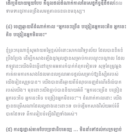
ដើរឬនិយាយមួយបែប គឺចូលដល់ដំណាក់កាលនៃសេដ្ឋកិច្ចឌីជីថល
ដែល
ទាមទារនូវការពង្រឹងសមត្ថភាពធនធានមនុស្ស។
(៤) ចេញឆ្ងាយពីដំណាក់កាល
“អ្នកចេះច្រើន បង្រៀនអ្នកចេះតិច អ្នកចេះ
តិច បង្រៀនអ្នកមិនចេះ
”
ខ្ញុំព្រះករុណាខ្ញុំសូមវាយតម្លៃខ្ពស់ចំពោះសាកលវិទ្យាល័យ ដែលបានខិតខំ
ប្រឹងប្រែង ដើម្បីកសាងឡើងនូវមូលដ្ឋានសម្រាប់ការបណ្ដុះបណ្ដាល ដែល
ឥឡូវនេះយើងមិនធ្វើនៅក្រោមអគារកំបាក់កំពុកទៀតទេ សុទ្ធតែត្រូវឆ្លង
កាត់តាមការកសាងដែលមានលក្ខណអាចផ្ដល់សម្រាប់ឱ្យនិស្សិតរបស់
យើងរៀនសូត្របាន។ យើងបានដើរឆ្ងាយពីចំណុចចេញដំណើរដ៏លំបាក
របស់យើង។ មុននោះយើងធ្លាប់បាននិយាយអំពី “អ្នកចេះច្រើន បង្រៀន
អ្នកចេះតិច អ្នកចេះតិច បង្រៀនអ្នកមិនចេះ”។ ដំណាក់កាលនោះ យើង
គ្មានជម្រើសណាដែលល្អជាងនេះនោះទេ ចាប់ផ្ដើមកសាងវិស័យអប់រំពី
បាតដៃទទេ ពីការរៀបចំឡើងវិញទាំងអស់។​
(៥) ការដូរផ្លាស់តាមបែបប្រជាធិបតេយ្យ … មិននាំទៅដល់ការក្រឡាប់