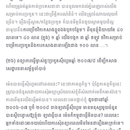
ហើយត្រូវរត់ឆ្លងកាត់ប្រ​ទេសនានា បានចូលមកដល់ភ្នំពេញរបស់យើង
សម្រាប់ការប្រកួត។ នេះជាព្រឹត្តិការណ៍ដ៏ធំ។ យើងត្រូវចំ​ណាយលុយក៏
ច្រើន។ រឿងធ្វើស្តាត/កន្លែងប្រកួត ក៏បានមិត្តចិនជួយស្តាតមួយដ៏ល្អ
ជាមួយនឹង
ការប្រើថវិកាកសាងខ្លួនឯងបូកបន្ថែម។ ពីមុនខ្ញុំនិយាយតែ ៤០
លានទេ។ ៤០ លាន (ក្នុង) ១ ឆ្នាំ យើងបង្កក ៣ ឆ្នាំ ឥឡូវ ថវិកាសម្រាប់
បម្រើការប្រកួតនិងការកសាងនានាឡើងជាង ១០០ លាន
…។
(២៦) ពន្យាការធ្វើម្ចាស់ផ្ទះប្រកួតស៊ីហ្គេមឆ្នាំ ២០០៧/៨ ដើម្បីកសាង
សេដ្ឋារចនាសម្ព័ន្ធចាំបាច់
ម៉េចបានធ្វើស៊ីហ្គេមនៅពេលនេះ? នេះជាកាតព្វកិច្ច។ ប៉ុន្តែកាតព្វកិច្ចនេះ
ត្រូវបានជំនួសដោយការសុំអធ្យា​ស្រ័យរបស់ខ្ញុំពីសំណាក់មេដឹកអាស៊ាន។
កាលពីមុនយើងធ្វើអត់បាន។ ពេលនោះគេបង្អាប់ខ្ញុំ
ដូចជានៅឆ្នាំ
២០០៦
-០៧ ឬក៏ ២០០៨ ខាងឡាវធ្វើស៊ីហ្គេម មានមនុស្សមួយចំនួន
បានស្តីបន្ទោសឱ្យខ្ញុំថា ឡាវធ្វើបាន ម៉េចក៏កម្ពុជាធ្វើមិនបាន? ពេលនេះ
អ្នកទាំងនោះអាចយល់ហើយការសុំពន្យារពេលមិនមែនជារឿងអាក្រក់ទេ។