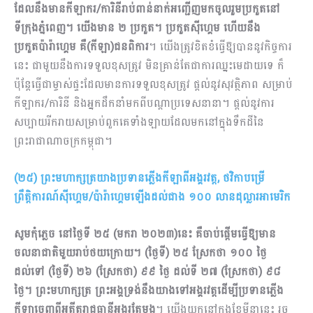
ដែលនឹងមានកីឡាករ/ការិនីរាប់ពាន់នាក់អញ្ជើញមកចូលរួមប្រកួតនៅ
ទីក្រុងភ្នំពេញ។ យើងមាន ២ ប្រកួត។ ប្រកួតស៊ីហ្គេម ហើយនឹង
ប្រកួតប៉ារ៉ាហ្គេម គឺ(កីឡា)ជនពិការ
។ យើងត្រូវខិតខំធ្វើឱ្យបាននូវកិច្ចការ
នេះ ជាមួយនឹងការទទួលខុសត្រូវ មិនគ្រាន់តែជាការឈ្នះមេដាយទេ ក៏
ប៉ុន្តែធ្វើជាម្ចាស់ផ្ទះដែលមានការទទួលខុសត្រូវ ផ្តល់នូវសុវត្ថិភាព សម្រាប់
កីឡាករ/ការិនី និងអ្នកដឹកនាំមកពីបណ្តាប្រទេសនានា។ ផ្តល់នូវការ
សប្បាយរីករាយសម្រាប់ពួកគេទាំងឡាយដែលមកនៅក្នុងទឹកដីនៃ
ព្រះរាជាណាចក្រកម្ពុជា។
(២៥) ព្រះមហាក្សត្រយាងប្រទានភ្លើងកីឡាពីអង្គរវត្ត, ថវិកាបម្រើ
ព្រឹត្តិការណ៍ស៊ីហ្គេម/ប៉ារ៉ាហ្គេមឡើងដល់ជាង ១០០ លានដុល្លារអាមេរិក
សូមកុំភ្លេច នៅថ្ងៃទី ២៥ (មករា ២០២៣)នេះ គឺចាប់ផ្តើមធ្វើឱ្យមាន
ចលនាជាតិមួយរាប់ថយក្រោយ។ (ថ្ងៃទី) ២៥ ស្រែកថា ១០០ ថ្ងៃ
ដល់ទៅ (ថ្ងៃទី) ២៦ (ស្រែកថា) ៩៩ ថ្ងៃ ដល់ទី ២៧ (ស្រែកថា) ៩៨
ថ្ងៃ។ ព្រះមហាក្សត្រ ព្រះអង្គទ្រង់នឹងយាងទៅអង្គរវត្តដើម្បីប្រទានភ្លើង
កីឡាចេញពីអតីតរាជធានីអង្គរតែម្តង
។ យើងយកនៅក្នុងខែ​មីនានេះ រួច