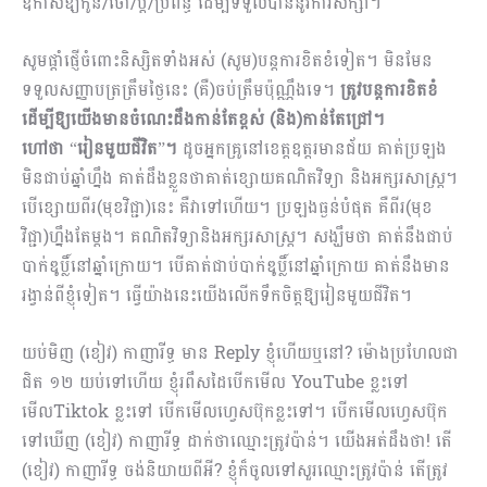
ឱកាសឱ្យកូន/ចៅ/ប្ដី/ប្រពន្ធ ដើម្បីទទួលបាននូវការសិក្សា។
សូមផ្ដាំផ្ញើចំពោះនិស្សិតទាំងអស់ (សូម)បន្តការខិតខំទៀត។ មិនមែន
ទទួលសញ្ញាបត្រត្រឹមថ្ងៃនេះ (គឺ)ចប់ត្រឹមប៉ុណ្ណឹងទេ។
ត្រូវបន្តការខិតខំ
ដើម្បីឱ្យយើងមានចំណេះដឹងកាន់តែខ្ពស់ (និង)កាន់តែជ្រៅ។
ហៅថា
“
រៀនមួយជីវិត
”
។
ដូចអ្នកគ្រូនៅខេត្តឧត្តរមានជ័យ គាត់ប្រឡង
មិនជាប់ឆ្នាំហ្នឹង គាត់ដឹងខ្លួនថាគាត់ខ្សោយគណិតវិទ្យា និងអក្សរសាស្ត្រ។
បើខ្សោយពីរ(មុខវិជ្ជា)នេះ គឺវាទៅហើយ។ ប្រឡងធ្ងន់បំផុត គឺពីរ(មុខ
វិជ្ជា)ហ្នឹងតែម្ដង។ គណិតវិទ្យានិងអក្សរសាស្ត្រ។ សង្ឃឹមថា គាត់នឹងជាប់
បាក់ឌូប្លិ៍នៅឆ្នាំក្រោយ។ បើគាត់ជាប់បាក់ឌូប្លិ៍នៅឆ្នាំក្រោយ គាត់នឹងមាន
រង្វាន់ពីខ្ញុំទៀត។ ធ្វើយ៉ាងនេះយើងលើកទឹកចិត្តឱ្យរៀនមួយជីវិត។
យប់មិញ (ខៀវ) កាញារីទ្ធ មាន Reply ខ្ញុំហើយឬនៅ? ម៉ោងប្រហែលជា
ជិត ១២ យប់ទៅហើយ ខ្ញុំរពឹសដៃបើកមើល YouTube ខ្លះទៅ
មើលTiktok ខ្លះទៅ បើកមើលហ្វេសប៊ុកខ្លះទៅ។ បើកមើលហ្វេសប៊ុក
ទៅឃើញ (ខៀវ) កាញារីទ្ធ ដាក់ថាឈ្មោះត្រូវប៉ាន់។ យើងអត់ដឹងថា! តើ
(ខៀវ) កាញារីទ្ធ ចង់និយាយពីអី? ខ្ញុំក៏ចូលទៅសួរឈ្មោះត្រូវប៉ាន់ តើត្រូវ