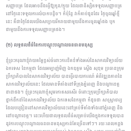
សញ្ញាបត្រ ដែលអាចនឹងធ្វើឱ្យ​កូន​/ក្មួយ ដែលជានិស្សិតទទួលសញ្ញាបត្រ
នៅថ្ងៃនេះទទួលការលំបាកបន្តិច។ ក៏ប៉ុន្តែ វាក៏គាប់ជួនដែរ ថ្ងៃចូលឆ្នាំថ្មី
នេះ គឺជាថ្ងៃដែលយើងសប្បាយរីករាយជាមួយនឹងការចូលឆ្នាំផង បូក
ជាមួយនឹងការទទួលសញ្ញាបត្រផង​។
(២) លទ្ធផលដ៏ធំនៃការបណ្តុះបណ្តាលធនធានមនុស្ស
ខ្ញុំព្រះករុណាខ្ញុំវាយតម្លៃខ្ពស់ចំពោះការខិតខំទាំងអស់នៃសាកលវិទ្យាល័យ
ឯកទេស នៃកម្ពុជា ដែលអម្បាញ់មិញ ឯកឧត្ដម ​ស្ដើង សុខុម ប្រធានក្រុម
ប្រឹក្សាភិបាលនៃសាកលវិទ្យាល័យ បានធ្វើរបាយការណ៍ អំពីវឌ្ឍនភាពនៃ
សាកលវិទ្យាល័យនេះ ដែលមានទីតាំងនៅទីក្រុងភ្នំពេញ និងបណ្ដាខេត្ត
នានាផង។ ខ្ញុំព្រះករុណាខ្ញុំសូមកោតសរសើរ ចំពោះក្រុមប្រឹក្សាភិបាល
ថ្នាក់ដឹកនាំនៃសាកលវិទ្យាល័យ ឯកទេសនៃកម្ពុជា ក៏ដូចជា សាស្រ្តាចារ្យ
ដែលបង្រៀននៅសាកលវិទ្យាល័យនេះនៅគ្រប់ទីតាំងទាំងនៅភ្នំពេញ និង
នៅបណ្ដាខេត្ត។ នេះហើយជាលទ្ធផលដ៏ធំសម្រាប់យើងក្នុងការទទួលបាន
នូវការបណ្ដុះបណ្ដាលធនធានមនុស្សកាន់តែច្រើនទៅៗ។ រយៈពេលកន្លង