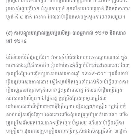
ក្រសួងការបរទេសកម្ពុជា ចាប់ផ្តើមពីមនុស្សត្រឹមតែ ៤ នាក់ទេ (ក្នុងនោះ
រួមមាន)រដ្ឋមន្រ្តីម្នាក់ ជំនួយការម្នាក់ អ្នកបើកបររថយន្តម្នាក់ និងកងការពារ
ម្នាក់ គឺ ៤ នាក់ នេះឯង ដែលចាប់ផ្តើមកសាងក្រសួងការបរទេសមួយ។
(៩) ការបណ្តុះបណ្តាលគ្រូ​មធ្យមសិក្សា បានឆ្លងដល់ ១២+២ និងឈាន
ទៅ ១២+៤
ឯវិស័យអប់រំក៏ដូចគ្នាដែរ។ វាមានទំហំធំជាងការបរទេសឆ្ងាយណាស់ ក្នុង
ការកសាងនូវវិស័យអប់រំ។ ខ្ញុំនៅចាំបានអំពីថ្នាក់ដឹកនាំនៅពេលនោះ ដែល
បានប្រឹងប្រែងបង្កើតឱ្យមានបវេសនកាលឆ្នាំ ១៩៧៩-៨០។ មុននឹងចាប់
ផ្តើមនូវបវេសនកាលនោះ ស្ទើតែគ្រប់ទីកន្លែងទាំងអស់ក៏ចាប់ផ្តើមមានការ
រៀនសូត្រនៅក្រោមកុដិលោក/ផ្ទះប្រជាពលរដ្ឋ ដែលចាប់ផ្តើមប្រើធ្យូង
សរសេរនៅលើក្តារ។ ឯផ្នែករដ្ឋ ត្រូវប្រឹងប្រែងប្រមូលគ្រូដែល
នៅសេសសល់ដើម្បីយកមកធ្វើវិក្រឹត្យការ រៀនសូត្រ/បង្រៀន ត្រូវរៀបចំ
សាលារៀនឡើងវិញ។ ពេលនោះយើងពុំមានគ្រូគ្រប់គ្រាន់នោះទេ។ យើង
ត្រូវជ្រើសរើសអ្នកដែលមានកម្រិតវប្បធម៌គួរសម ហើយចាប់ផ្តើមធ្វើការ
បង្រៀន។ ជួនកាលគ្រូបង្រៀនមានកម្រិតខ្ពស់ជាងសិស្សត្រឹមតែ ៣ ថ្នាក់