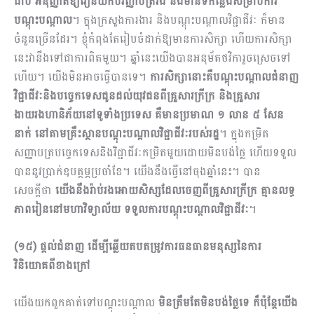
ជាប់ អនុញ្ញាតឱ្យរៀនយកបរិញ្ញាបត្ររង និងមានទីកន្លែងសម្រាប់ការ
បណ្តុះបណ្តាល
។ ក្នុងក្រសួងការងារ និងបណ្តុះបណ្តាលវិជ្ជាជីវៈ ក៏មាន
ចំនួនច្រើនដែរ។ ខ្ញុំកំពុងតែរៀបចំដាក់ឱ្យមានការសិក្សា ហើយការសិក្សា
នេះវានឹងទៅជាការពិតមួយ។ ឆ្នាំនេះយើងបានអនុម័តថវិការួចស្រេចទៅ
ហើយ។ យើងមិនអាចធ្វើបានទេ។
ការសិក្សានោះគឺបណ្តុះបណ្តាល​ជំនាញ
វិជ្ជាជីវៈនិងបច្ចេកទេសជូនដល់យុវជនពីគ្រួសារក្រីក្រ និងគ្រួសារ
ងាយរងហានិភ័យនៅទូទាំងប្រទេស គឺមានប្រមាណ ១ លាន ៥ សែន
នាក់ ​នៅតាមគ្រឹះស្ថានបណ្តុះបណ្តាលវិជ្ជាជីវៈរបស់រដ្ឋ
។ ក្នុងកម្រិត
សញ្ញាបត្របច្ចេកទេសនិងវិជ្ជាជីវៈកម្រិតមួយ​ដោយមិនបង់ថ្លៃ ហើយទទួល
បាននូវប្រាក់ឧបត្ថម្ភប្រចាំខែ។ យើងនឹងធ្វើនៅចុងឆ្នាំនេះ។ បាន
សេចក្តីថា
យើងនឹងរ៉ាប់រងអោយសិស្សដែលចេញពីគ្រួសារក្រីក្រ គ្មានលទ្ធ
ភាពរៀននៅមហាវិទ្យាល័យ ទទួលការបណ្តុះបណ្តាលវិជ្ជាជីវៈ
។
(១៥) ផ្តល់ជំនាញ ដើម្បីឆ្លើយតបតម្រូវការធនធានមនុស្សនៃការ
វិនិយោគពីខាងក្រៅ
យើងយកពួកគាត់ទៅបណ្តុះបណ្តាល
មិនត្រឹមតែមិនបង់ថ្លៃទេ ក៏ប៉ុន្តែយើង