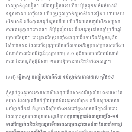
មានប្រាក់ចូលរៀន។ យើងឱ្យរៀនទទេហើយ ប៉ុន្តែពួកគាត់អត់មានអី
ទទួលទាន។ អញ្ចឹងទេ យើងត្រូវផ្តល់ប្រាក់ឱ្យគាត់ថែមទៀត។ ដោយសារ
ថវិកាជាតិ យើងបានអនុម័តរួចហើយ យើងមិនមានកញ្ចប់ថវិកាសម្រាប់
ការអនុវត្តភ្លាមៗនោះទេ។ ក៏ប៉ុន្តែរឿងនេះ នឹងអនុវត្តនៅចុងឆ្នាំឬដើមឆ្នាំ
ក្រោយតែម្តង។ នេះ​គ្រាន់តែឆ្លុះបញ្ចាំងជាមួយនឹងការខិតខំផ្នែករដ្ឋនិង
វិស័យឯកជន ដែលយើងត្រូវប្រមើលមើលការអភិវឌ្ឍរបស់ប្រទេសយើង​។
ដំណាក់​កាលនៃបដិវត្ដន៍ឧស្សាហកម្ម ៤.០ ឬនិយាយមួយបែបដំណាក់
កាល នៃសេដ្ឋកិច្ចឌីជីថល ទាមទារឱ្យមានការខិតខំទាំងអស់គ្នា។
(១៧)
ធ្វើតេស្ត បញ្ចៀសហានីភ័យ ទប់ស្កាត់ការរាលដាល កូវីដ១៩
ខ្ញុំសូមថ្លែងនូវការកោតសរសើរជាមួយនឹងសាកលវិទ្យាល័យ ឯកទេស នៃ
កម្ពុជា ដែលបាន​ខិតខំប្រឹងប្រែងជំនះនូវការលំបាក ហើយសូមអរគុណ
ដល់ថ្នាក់ដឹកនាំ ក៏ដូចជានិស្សិតទាំងអស់នៅក្នុងសាកល​វិទ្យាល័យនេះ
ដែលបានចូលរួមជាមួយរាជរដ្ឋាភិបាល
ប្រយុទ្ធប្រឆាំងជាមួយកូវីដ
-១៩
ទាល់តែម្នាក់ៗខិតខំចូលរួម​ទើបអាចសម្រេចនូវជោគជ័យ ដែលនាំមកនូវ