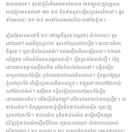
ងាយយល់ទេ។ ដូចជាខ្ញុំពីដើមអត់មានសែនទេ តែឥឡូវនេះក្នុងគ្រួសារ
របស់ខ្ញុំវាមានដល់ទៅ ៣២ នាក់ គិតទាំងកូនបង្កើត/ប្រសារនិងចៅ។ អ្នក
ទាំងអស់នេះ ៣១ នាក់ គេទៅសែនអស់ហើយ វានៅតែខ្ញុំទេ។
ម្សិលម្ង៉ៃមានអាចៅទី ២០ ទៅសួរជីដូនវាៗសួរ(ថា) ម៉ាក់យាយៗ ទួត
នៅឯណា? ដល់ជីដូនប្រាប់ថា ទួតនៅក្បែរចៅឯងហ្នឹង។ អានោះដើររក
ជីទួតវា។ ព្រោះមិនសែនកុងម៉ា? ដល់អញ្ចឹងដើររកឡើងហត់។ វាថាអត់
ឃើញផង ហើយនំក៏អត់មានអ្នកណាស៊ី។ ហ្នឹងគ្រាន់តែជាជំនឿ។ ប៉ុន្តែ
ដោយមានទម្លាប់អញ្ចឹងហើយ យើងក៏ចេះតែសែនទៅ។ បន្តិចទៀត
ពាក្យហៅពុក/ម៉ែហ្នឹង ប្រហែលជានៅសល់តិចណាស់។ ខ្ញុំទម្លាប់ឱ្យកូន
ខ្ញុំហៅពុក/ម៉ែ ដើម្បីរក្សាភាពដើមរបស់ខ្លួន។ ឥឡូវចៅៗវាហៅឪវាថាប៉ា
ហៅម៉ែវាថាម៉ាក់។ អញ្ចឹងទេ បន្តិចទៀត(ការហៅ)ពុក/ម៉ែហ្នឹង
នៅសល់ភាគតិច។​ យើងធ្វើម៉េចឥឡូវ? យើងទប់អត់ជាប់ទេចរន្តហ្នឹង។ គេ
ទាន់សម័យ។ មិនស្រួលគេថាខ្ញុំហ្នឹងមិនទាន់សម័យទៀត ព្រោះឱ្យ
កូនហៅពុក/ម៉ែ។ ទាន់សម័យ ឬមិនទាន់សម័យ អាហ្នឹងរឿងផ្សេង
(ប៉ុន្តែ)ខ្ញុំទាន់សម័យរឿងឌីជីថល ក្មេងចេះដល់ណា យ៉ាងហោចណាស់
យើង(ត្រូវចេះ) ១០ ភាគរយ ឬ ២០ ភាគរយនៃក្មេងដែរ ឬអាចថាក្មេងខ្លះ