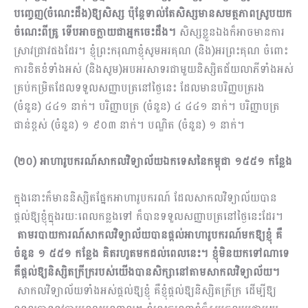
បញ្ចេញ(ចំណេះដឹង)ឱ្យសិស្ស ប៉ុន្ដែទាល់តែសិស្សមានសមត្ថភាពស្រូបយក
ចំណេះពីគ្រូ ទើបអាចក្លាយជាអ្នកចេះដឹង។
សិស្សខ្លួនឯងក៏អាចមានការ
ស្រាវជ្រាវផងដែរ។ ខ្ញុំព្រះករុណាខ្ញុំសូមអរគុណ (និង)អរព្រះគុណ ចំពោះ
ការខិតខំទាំងអស់ (និងសូម)អបអរសាទរជាមួយនិស្សិតជ័យលាភីទាំងអស់
គ្រប់កម្រិតដែលទទួលសញ្ញា​បត្រនៅថ្ងៃនេះ ដែលមានបរិញ្ញបត្ររង
(ចំនួន) ៤៤១ នាក់។ បរិញ្ញាបត្រ (ចំនួន) ៤ ៤៤១ នាក់។ បរិញ្ញាបត្រ
ជាន់ខ្ពស់ (ចំនួន) ១ ៩០៣ នាក់។ បណ្ឌិត (ចំនួន) ១ នាក់។
(២០) អាហារូបករណ៍សាកលវិទ្យាល័យឯកទេសនៃកម្ពុជា ១៥៥១ កន្លែង
​ក្នុងនោះក៏មាននិស្សិតផ្នែកអាហារូបករណ៍ ដែលសាកលវិទ្យាល័យបាន
ផ្ដល់ឱ្យខ្ញុំក្នុងរយៈពេលកន្លងទៅ ក៏បានទទួលសញ្ញាបត្រនៅថ្ងៃនេះដែរ។
តាមរបាយការណ៍សាកលវិទ្យាល័យបានផ្ដល់អាហារូបករណ៍មកឱ្យខ្ញុំ គឺ
ចំនួន ១ ៥៥១ កន្លែង គិតរហូតមកដល់ពេលនេះ។ ខ្ញុំមិនយកទៅណាទេ
គឺផ្ដល់ឱ្យនិស្សិតក្រីក្ររបស់យើងបានសិក្សានៅតាម​សាកលវិទ្យាល័យ។
សាកលវិទ្យាល័យទាំងអស់ផ្ដល់ឱ្យខ្ញុំ គឺខ្ញុំផ្ដល់ឱ្យនិស្សិតក្រីក្រ ដើម្បីឱ្យ