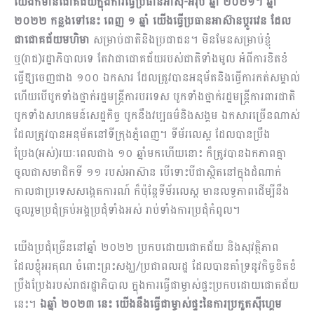
យើងក៏មានជោគជ័យក្នុងការធ្វើប្រធានអាស៊ី-អឺរ៉ុប ឆ្នាំ ២០២១។ ឆ្នាំ
២០២២ កន្លងទៅនេះ ពេញ ១ ឆ្នាំ យើងធ្វើប្រធានអាស៊ានប្តូរវេន ដែល
ជាជោគជ័យមហិមា
សម្រាប់ជាតិនិងប្រជាជន។ មិនមែនសម្រាប់ខ្ញុំ
ឬ(រាជ)រដ្ឋាភិបាលទេ តែវាជាជោគជ័យរបស់ជាតិទាំងមូល អំពីការខិតខំ
ធ្វើឱ្យចេញជាង ១០០ ឯកសារ ដែលត្រូវបានអនុម័តនិងធ្វើការកត់សម្គាល់
ហើយបើបូកទាំងថ្នាក់រដ្ឋមន្ត្រីការបរទេស បូកទាំងថ្នាក់រដ្ឋមន្ត្រីការពារជាតិ
បូកទាំងសហគមន៍សេដ្ឋកិច្ច បូកនឹងវប្បធម៌និងសង្គម ឯកសារច្រើនណាស់
ដែលត្រូវបានអនុម័តនៅទីក្រុងភ្នំពេញ។ ទីម័រលេស្ត ដែលបានប្រឹង
ប្រែង(អស់)រយៈពេលជាង ១០ ឆ្នាំមកហើយនោះ ក៏ត្រូវបានឯកភាពគ្នា
ចូលជាសមាជិកទី ១១ របស់អាស៊ាន បើទោះបីជាស្ថិតនៅក្នុងដំណាក់
កាលជាប្រទេសសង្កេតការណ៍ ក៏ប៉ុន្តែទីម័រលេស្ត មានលទ្ធភាពដើម្បីនឹង
ចូលរួមប្រជុំគ្រប់អង្គប្រជុំទាំងអស់ រាប់ទាំងការប្រជុំកំពូល។
យើងប្រជុំច្រើននៅឆ្នាំ ២០២២ ប្រកបដោយជោគជ័យ និងសុវត្ថិភាព
ដែលខ្ញុំអរគុណ ចំពោះព្រះសង្ឃ/ប្រជាពលរដ្ឋ ដែលបានគាំទ្រនូវកិច្ចខិតខំ
ប្រឹងប្រែងរបស់រាជរដ្ឋាភិបាល ក្នុងការធ្វើជាម្ចាស់ផ្ទះប្រកបដោយជោគជ័យ
នេះ។
ឯឆ្នាំ ២០២៣ នេះ យើងនឹងធ្វើជាម្ចាស់ផ្ទះនៃការប្រកួតស៊ីហ្គេម