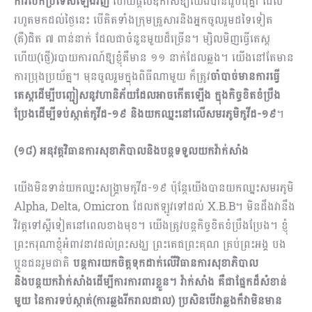
ការបើកប្រទេសឡើងវិញ
ហើយផ្ដល់ឱកាសឱ្យយើងបានជួបជុំគ្នា​ ដែល
រហូតមកដល់ថ្ងៃនេះ បើគិតទាំងក្រុមគ្រួសារនិងអ្នកចូលរួមដទៃទៀត
(គឺ)ជិត ៧ ពាន់នាក់ ដែលជាចំនួនមួយដ៏ច្រើន។ ម្សិលមិញធ្វើតេស្ដ
ហើយ(ផ្ញើ)របាយការណ៍ឱ្យខ្ញុំគឺមាន ១១ នាក់ដែលឆ្លង។ យើងនៅតែមាន
ការប្រុងប្រយ័ត្ន។ មុនចូលរួមក្នុងពិធីណាមួយ ក៏ត្រូវ
ចាំបាច់មានការធ្វើ
តេស្ដដើម្បីបញ្ជៀសនូវហានិភ័យដែលអាចកើតឡើង ក្នុងកិច្ចខិតខំប្រឹង
ប្រែងដើម្បីទប់ស្កាត់កូវីដ
-១៩ និងយកឈ្នះនៅលើសមរភូមិកូវីដ-១៩
។
(១៨) អនុវត្តវិធានការសុខាភិបាលនិងបន្តទទួលយកវ៉ាក់សាំង
យើងមិនទាន់យកឈ្នះសង្គ្រាមកូវីដ-១៩ ប៉ុន្ដែយើងបានយកឈ្នះសមរភូមិ
Alpha, Delta, Omicron ដែលឥឡូវទៅដល់ X.B.B។ មិនដឹងវានឹង
វិវត្ដទៅស្អីទៀតនៅពេលខាងមុខ។ យើងត្រូវបន្ដកិច្ចខិតខំប្រឹងប្រែង។ ខ្ញុំ
ព្រះករុណាខ្ញុំអំពាវនាវដល់ព្រះសង្ឃ ព្រះតេជព្រះគុណ គ្រប់ព្រះអង្គ បង​
ប្អូនជនរួមជាតិ
បន្ដការយកចិត្តទុកដាក់លើវិធានការសុខាភិបាល
និងបន្ដយកវ៉ាក់សាំងដើម្បីការការពារខ្លួន។ វ៉ាក់​សាំង គឺជាផ្នែកដ៏សំខាន់
មួយ នៃការទប់ស្កាត់(ការឆ្លងរីករាលដាល) ប្រសិនបើវាឆ្លងក៏វាមិនមាន