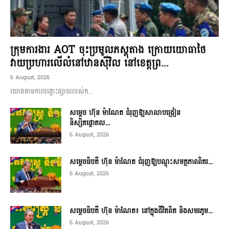
ក្រុមការងារ AOT ចុះប្រមូលភស្តុតាង ក្រោយយោធាថៃ
វាយប្រហារលើលំនៅឋានស៊ីវិល នៅខេត្តព្រ...
6 August, 2026
យោងតាមការបង្ហោះផ្សាយរបស់ក...
សម្តេច ហ៊ុន ម៉ាណែត ជំរុញឱ្យសាលាបង្រៀន
និស្សិតផ្តោតល...
6 August, 2026
សម្តេចធិបតី ហ៊ុន ម៉ាណែត ជំរុញឱ្យបណ្តុះសមត្ថភាពពិតរ...
6 August, 2026
សម្តេចធិបតី ហ៊ុន ម៉ាណែត៖ នៅក្នុងជីវិតពិត និងសមរភូម...
6 August, 2026