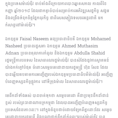
ក្នុងប្រទេសម៉ាល់ឌីវ ចាប់តាំងពីក្រោយការបោះឆ្នោតសកល កាលពីខែ
កញ្ញា ឆ្នាំ២០១៨ ដែលជាកត្តាចំបាច់សម្រាប់ការអភិវឌ្ឍសេដ្ឋកិច្ច សង្គម
និងពង្រឹងទំនុកចិត្តផ្នែកធុរកិច្ច ជាពិសេសភ្ញៀវទេសចរអន្តរជាតិ មក
កំសាន្តនៅម៉ាល់ឌីវ។
ឯកឧត្តម Faisal Naseem អនុប្រធានាធិបតី ឯកឧត្តម Mohamed
Nasheed ប្រធានរដ្ឋសភា ឯកឧត្តម Ahmed Muthasim
Adnan ប្រធានតុលាការកំពូល និងឯកឧត្តម Abdulla Shahid
រដ្ឋមន្រ្តីការបរទេស នៃសាធារណរដ្ឋម៉ាល់ឌីវ បានសំដែងនូវការស្វាគមន៍
យ៉ាងកក់ក្តៅបំផុត ចំពោះសម្តេចតេជោនាយករដ្ឋមន្រ្តី ហ៊ុន សែន ដែល
បានឆ្លើយតបតាមការអញ្ជើញរបស់ឯកឧត្តមប្រធានាធិបតីម៉ាល់ឌីវ អញ្ជើញ
បំពេញទស្សនកិច្ចផ្លូវការ នៅទីក្រុងម៉ាល នៃសាធារណរដ្ឋម៉ាល់ឌីវ។
មេដឹកនាំទាំងអស់ បានចាត់ទុកថា សម្តេចតេជោ គឺជាប្រមុខដឹកនាំជាន់
ខ្ពស់ របស់ព្រះរាជាណាចក្រកម្ពុជា ដែលបានអញ្ជើញបំពេញទស្សនកិច្ច
ប្រទេសដែនកោះនេះ។ នៅក្នុងជំនួបដាច់ដោយឡែកពីគ្នានោះដែរ សម្តេច
តេជោនាយករដ្ឋមន្រ្តី និងបណ្តាថ្នាក់ដឹកនាំកំពូលៗរបស់ម៉ាល់ឌីវ បាន