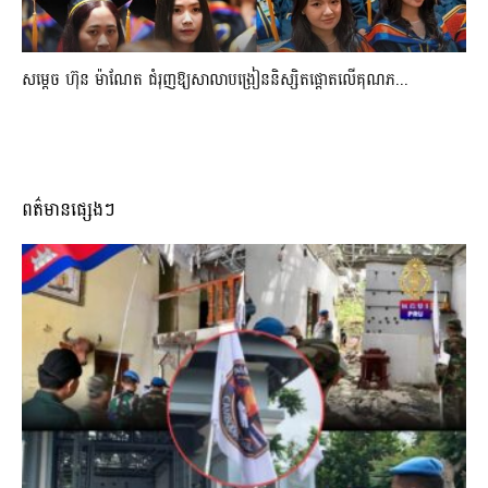
សម្តេច ហ៊ុន ម៉ាណែត ជំរុញឱ្យសាលាបង្រៀននិស្សិតផ្តោតលើគុណភ...
ពត៌មានផ្សេងៗ