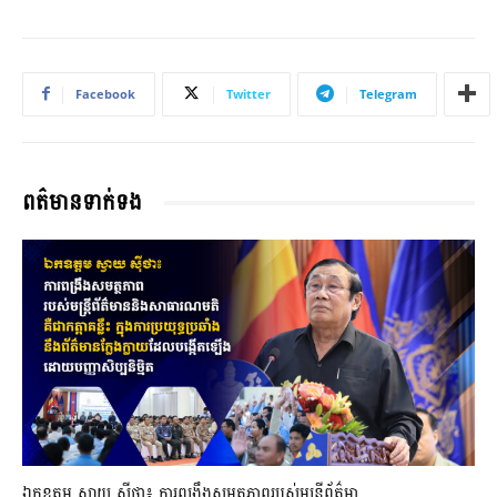
Facebook
Twitter
Telegram
ពត៌មានទាក់ទង
ឯកឧត្តម ស្វាយ ស៊ីថា៖ ការពង្រឹងសមត្ថភាពរបស់មន្ត្រីព័ត៌មា...