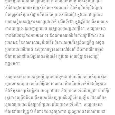
ក្នុងជំនួបដាច់ដោយឡែកពីគ្នានោះ សម្តេចតេជោនាយករដ្ឋមន្រ្តី បាន
សំដែងនូវការវាយតម្លៃខ្ពស់ ចំពោះការលះបង់ និងកិច្ចខិតខំប្រឹងប្រែង
បំពេញភារកិច្ចរបស់ថ្នាក់ដឹកនាំ នៃប្រទេស​ម៉ាល់ឌីវ ក្នុងនាមជាប្រធាន
មហាសន្និបាតអង្គការសហប្រជាជាតិ លើកទី៧៦ ក្នុងឆ្នាំដែលពិភពលោក
បានជួបប្រទះនូវបញ្ហាប្រឈម គួរឲ្យព្រួយបារម្ភជាច្រើន។ សម្តេចតេជោ
បានសំដែងនូវការអបអរសាទរ និងកោតសរសើរចំពោះរដ្ឋាភិបាល និង
ប្រជាជន នៃសាធារណរដ្ឋម៉ាល់ឌីវ ចំពោះការអភិវឌ្ឍន៍សេដ្ឋកិច្ច សង្គម
ប្រកបដោយចីរភាព ឧស្សាហកម្មទេសចរណ៍រឹងមាំ និងការលើកកម្ពស់
ជីវភាពរស់នៅរបស់ប្រជាជនម៉ាល់ឌីវ ក្នុងរយៈពេលប៉ុន្មានទសវត្សរ៍
កន្លងមក។
សម្តេចតេជោនាយករដ្ឋមន្រ្តី បានចាត់ទុកថា ដមណើរទស្សនកិច្ចរបស់ស
ម្តេចទៅកាន់ប្រទេសម៉ាល់ឌីវនៅពេលនេះ និងធ្វើឲ្យទំនាក់ទំនងមិត្តភាព
និងកិច្ចសហប្រតិបត្តិការ រវាងប្រជាជន និងប្រទេសទាំងពីរកម្ពុជា ម៉ាល់ឌីវ
ត្រូវបានពង្រឹងនិងពង្រីកឲ្យកាន់តែល្អប្រសើរឡើងថែមទៀត ដែលនាំមក
នូវផលប្រយោជន៍សម្រាប់ប្រជាជននៃប្រទេសទាំងពីរ។ សម្តេចតេជោ
ក៏បានវាយតម្លៃខ្ពស់ ចំពោះការបន្តរក្សាបាន នូវស្ថេរភាពនយោបាយនៅ