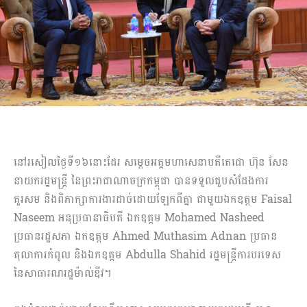
នៅរសៀលថ្ងៃទី១៦នោះដែរ សម្តេចអគ្គមហាសេនាបតីតេជោ ហ៊ុន សែន
នាយករដ្ឋមន្រ្តី នៃព្រះរាជា​ណា​ចក្រកម្ពុជា បានទទួលជួបសំដែងការ
គួរសម និងពិភាក្សាការងារដាច់ដោយឡែកពីគ្នា ជាមួយឯកឧត្តម Faisal
Naseem អនុប្រធានាធិបតី ឯកឧត្តម Mohamed Nasheed
ប្រធានរដ្ឋសភា ឯកឧត្តម Ahmed Muthasim Adnan ប្រធាន
តុលាការកំពូល និងឯកឧត្តម Abdulla Shahid រដ្ឋមន្រ្តីការបរទេស
នៃសាធារណរដ្ឋម៉ាល់ឌីវ។