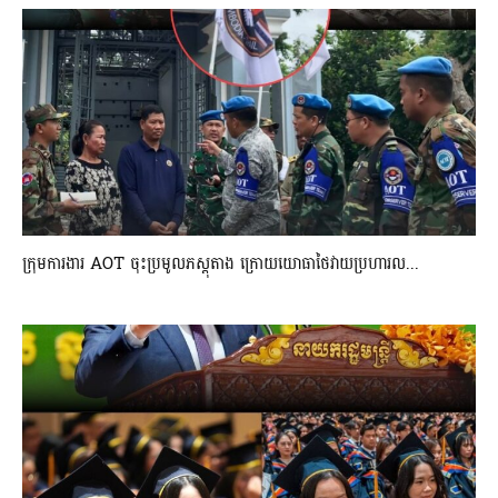
ក្រុមការងារ AOT ចុះប្រមូលភស្តុតាង ក្រោយយោធាថៃវាយប្រហារល...