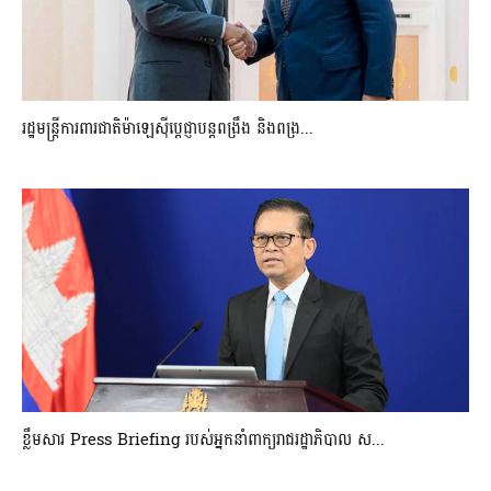
រដ្ឋមន្ត្រីការពារជាតិម៉ាឡេស៊ីប្ដេជ្ញាបន្តពង្រឹង និងពង្រ...
ខ្លឹមសារ Press Briefing របស់អ្នកនាំពាក្យរាជរដ្ឋាភិបាល ស...