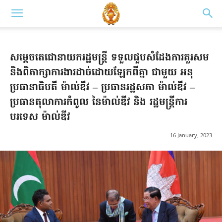
សម្តេចតេជោនាយករដ្ឋមន្រ្តី ទទួលជួបសំដែងការគួរសម
និងពិភាក្សាការងារដាច់ដោយឡែកពីគ្នា ជាមួយ អនុ
ប្រធានាធិបតី ម៉ាល់ឌីវ – ប្រធានរដ្ឋសភា ម៉ាល់ឌីវ –
ប្រធានតុលាការកំពូល នៃម៉ាល់ឌីវ និង រដ្ឋមន្រ្តីការ
បរទេស ម៉ាល់ឌីវ
16 January, 2023