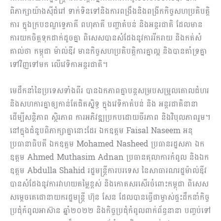
ពិភាក្សាយ៉ាងស៊ីជំរៅ ទាក់ទិនទៅនិងការពង្រឹងនិងពង្រីកកិច្ចសហប្រតិបត្តិ
ការ ក្នុងក្របខណ្ឌទ្វេភាគី ពហុភាគី បញ្ហាតំបន់ និងអន្តរជាតិ ដែលមាន
ការយកចិត្តទុកដាក់ដូចគ្នា ពិសេសបានសំដែងនូវការរីករាយ និងកត់សំ
គាល់ថា កម្ពុជា ម៉ាល់ឌីវ មានកិច្ចសហប្រតិបត្តិការគ្នាល្អ និងបានគាំទ្រគ្នា
ទៅវិញទៅមក លើវេទិកាអន្តរជាតិ។
មេដឹកនាំនៃប្រទេសទាំងពីរ បានឯកភាពគ្នាបន្តសម្របសម្រួលគោលជំហរ
និងសហការគ្នាឲ្យកាន់តែជិតស្និទ្ធ ក្នុងវេទិកាតំបន់ និង អន្តរជាតិនានា
ដើម្បីសន្តិភាព ស្ថិរភាព ការអភិវឌ្ឍប្រកបដោយចីរភាព និងវិបុលភាពរួម។
នៅក្នុងជំនួបពិភាក្សាគ្នានោះដែរ ឯកឧត្តម Faisal Naseem អនុ
ប្រធានាធិបតី ឯកឧត្តម Mohamed Nasheed ប្រធានរដ្ឋសភា ឯក
ឧត្តម Ahmed Muthasim Adnan ប្រធានតុលាការកំពូល និងឯក
ឧត្តម Abdulla Shahid រដ្ឋមន្រ្តីការបរទេស នៃសាធារណរដ្ឋម៉ាល់ឌីវ
បានសំដែងនូវការវាហយតម្លៃខ្ពស់ និងកោតសរសើរចំពោះកម្ពុជា ពិសេស
សម្តេចតេជោនាយករដ្ឋមន្រ្តី ហ៊ុន សែន ដែលបានធ្វើជាម្ចាស់ផ្ទះដឹកនាំកិច្ច
ប្រជុំកំពូលអាស៊ាន ឆ្នាំ២០២២ និងកិច្ចប្រជុំកំពូលពាក់ព័ន្ធនានា បញ្ចប់ទៅ