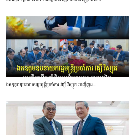
ឯកឧត្តមឧបនាយករដ្ឋមន្រ្តីប្រចាំការ វង្សី វិស្សុត អញ្ជើញដ...