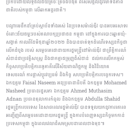
ប្រកបដោយលទ្ធផលដ៏យត្រចៈត្រចង់បំផុត ពិសេសផ្តល់នូវមោទនភាព
ជាតិរបស់កម្ពុជា លើឆាកអន្តរជាតិ។
បណ្តាមេដឹកនាំគ្រប់ស្ថាប័នទាំងអស់ នៃប្រទេសម៉ាល់ឌីវ បានអបអរសាទរ
ចំពោះជ័យជម្នះរបស់គណបក្សប្រជាជន កម្ពុជា នៅក្នុងការបោះឆ្នោតឃុំ-
សង្កាត់ កាលពីខែមិថុនាឆ្នាំ២០២២ និងបានចាត់ទុកដំណើរទស្សនកិច្ចជា
លើកដំបូង របស់ សម្ដេចតេជោនាយករដ្ឋមន្ត្រីនៅម៉ាល់ឌីវ ជាព្រឹត្តិការណ៍
សំខាន់ជាប្រវត្តិសាស្ត្រ និងជាកត្តាជម្រុញដ៏សំខាន់ ដល់ការលើកកម្ពស់
កិច្ចសហប្រតិបត្តិការទ្វេភាគីលើវិស័យពាណិជ្ជកម្ម និងវិនិយោគ
ទេសចរណ៍ ការផ្លាស់ប្តូរវប្បធម៌ និងកិច្ច សហប្រតិបត្តិការបច្ចេកទេស។
ឯកឧត្តម Faisal Naseem អនុប្រធានាធិបតី ឯកឧត្តម Mohamed
Nasheed ប្រធានរដ្ឋសភា ឯកឧត្តម Ahmed Muthasim
Adnan ប្រធានតុលាការកំពូល និងឯកឧត្តម Abdulla Shahid
រដ្ឋមន្រ្តីការបរទេស នៃសាធារណរដ្ឋម៉ាល់ឌីវ បានទទួលយកនូវការគោរព
អញ្ជើញពីសម្តេចតេជោនាយករដ្ឋមន្រ្តី ក្នុងការបំពេញទស្សនកិច្ចមកកាន់
ប្រទេសកម្ពុជា ក្នុងពេលវេលាដ៏សមស្របនាពេលខាងមុខ៕