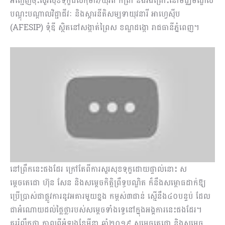
អញ្ជើញចុះសួរសុខទុក្ខដល់កុមារី/យុវតី កំព្រា និងរងគ្រោះនៅមជ្ឈមណ្ឌល
បណ្ដុះបណ្ដាលវិជ្ជាជីវៈ និងស្ដារនីតិសម្បទាយុវនារី អាហ្វេស៊ីប
(AFESIP) ទុំឌី ស្ថិតនៅសង្កាត់ព្រៃស ខណ្ឌដង្កោ រាជធានីភ្នំពេញ។
នៅព្រឹកនេះផងដែរ ក្រៅតែពីការសួរសុខទុក្ខដោយផ្ទាល់នោះ ស
ម្តេចតេជោ ហ៊ុន សែន និងសម្តេចកិត្តិព្រឹទ្ធបណ្ឌិត ក៏នឹងសម្ពោធដាក់ឱ្យ
ប្រើប្រាស់ជាផ្លូវការនូវអគារមួយខ្នង កម្ពស់៣ជាន់ ស្មើនឹង៤០បន្ទប់ ដែល
ជាអំណោយដល់ថ្លៃថ្លារបស់សម្តេចទាំងទ្វេនៅក្នុងអង្គការនេះផងដែរ។
គួររំលឹកថា កាលពីអំឡុងខែមីនា ឆ្នាំ២០១៩ សម្តេចតេជោ និងសម្តេច