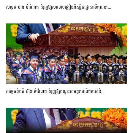
សម្តេច ហ៊ុន ម៉ាណែត ជំរុញឱ្យសាលាបង្រៀននិស្សិតផ្តោតលើគុណភ...
សម្តេចធិបតី ហ៊ុន ម៉ាណែត ជំរុញឱ្យបណ្តុះសមត្ថភាពពិតរបស់និ...