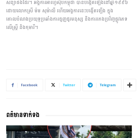
សន្យាផងដែរ។ អង្គការអាហ្វេស៊ីបកម្ពុជា បានបង្កើតឡើងនៅឆ្នាំ១៩៩៦
ដោយលោកស្រី ម៉ម សុម៉ាលី ហើយអង្គការនេះបង្កើតឡើង ក្នុង
គោលបំណងប្រយុទ្ធប្រឆាំងការជួញដូរមនុស្ស និងការកេងប្រវ័ញ្ចផ្លូវភេទ
លើស្ត្រី និងកុមារី។
Facebook
Twitter
Telegram
ពត៌មានទាក់ទង