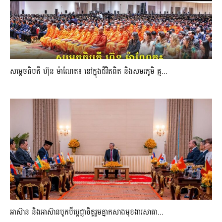
សម្តេចធិបតី ហ៊ុន ម៉ាណែត៖ នៅក្នុងជីវិតពិត និងសមរភូមិ គ្ម...
អាស៊ាន និងអាស៊ានបូកបីប្តេជ្ញាចិត្តរួមគ្នាកសាងមុខងារសាធា...