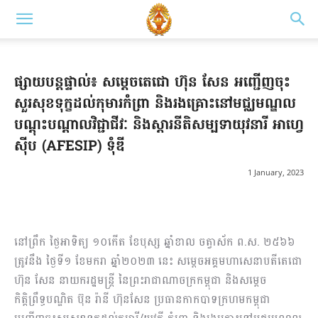
ផ្សាយបន្តផ្ទាល់៖ សម្តេចតេជោ ហ៊ុន សែន អញ្ជើញចុះ
សួរសុខទុក្ខដល់កុមារកំព្រា និងរងគ្រោះនៅមជ្ឈមណ្ឌល
បណ្ដុះបណ្ដាលវិជ្ជាជីវៈ និងស្ដារនីតិសម្បទាយុវនារី អាហ្វេ
ស៊ីប (AFESIP) ទុំឌី
1 January, 2023
នៅព្រឹក ថ្ងៃអាទិត្យ ១០កើត ខែបុស្ស ឆ្នាំខាល ចត្វាស័ក ព.ស. ២៥៦៦
ត្រូវនឹង ថ្ងៃទី១ ខែមករា ឆ្នាំ២០២៣ នេះ សម្ដេចអគ្គមហាសេនាបតីតេជោ
ហ៊ុន សែន នាយករដ្ឋមន្ត្រី នៃព្រះរាជាណាចក្រកម្ពុជា និងសម្ដេច
កិត្តិព្រឹទ្ធបណ្ឌិត ប៊ុន រ៉ានី ហ៊ុនសែន ប្រធានកាកបាទក្រហមកម្ពុជា