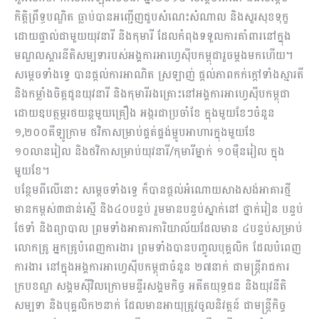
កិត្តិព្រឹទ្ធបណ្ឌិត ធ្លាប់បានអញ្ជើញជួបសំណេះសំណាល និងសួរសុខទុក្ខ
ដោយផ្ទាល់ជាមួយយុវនារី និងកុមារី ដែលកំពុងទទួលការគាំពារនៅក្នុង
មណ្ឌលស្តារនីតិសម្បទារបស់អង្គការអាហ្វេស៊ីបកម្ពុជារួចម្តងមកហើយ។
សម្តេចទាំងទ្វេ បានផ្តល់ការអាណិត ស្រឡាញ់ ផ្តល់ភាពកក់ក្តៅទាំងស្មារតី
និងកម្លាំងចិត្តជូនយុវនារី និងកុមារីរងគ្រោះនៅអង្គការអាហ្វេស៊ីបកម្ពុជា
ដោយឧបត្ថម្ភរថយន្តមួយគ្រឿង អង្ករជាប្រចាំខែ ក្នុងមួយខែៗចំនួន
១,២០០គីឡូក្រាម ថវិកាសម្រាប់ផ្គត់ផ្គង់ម្ហូបអាហារក្នុងមួយខែ
១០លានរៀល និងថវិកាសម្រាប់យុវនារី/កុមារីម្នាក់ ១០ម៉ឺនរៀល ក្នុង
មួយខែ។
បន្ថែមពីលើនោះ សម្តេចទាំងទ្វេ ក៏បានផ្តល់អំណោយសាងសង់អាគារថ្មី
មានកម្ពស់៣ជាន់ស្មើ និង៤០បន្ទប់ រួមមានបន្ទប់ស្នាក់នៅ ថ្នាក់រៀន បន្ទប់
ថែទាំ និងព្យាបាល ព្រមទាំងអាគារការិយាល័យដែលមាន ៤បន្ទប់សម្រាប់
លោកគ្រូ អ្នកគ្រូបំពេញការងារ ព្រមទាំងបានបញ្ចូលបុគ្គលិក ដែលបំពេញ
ការងារ នៅក្នុងអង្គការអាហ្វេស៊ីបកម្ពុជាចំនួន ២៧នាក់ ជាមន្ត្រីរាជការ
ក្របខណ្ឌ សង្គមស៊ីវិលក្រោមមន្ទីរសង្គមកិច្ច អតីតយុទ្ធជន និងយុវនីតិ
សម្បទា និងបុគ្គលិក២នាក់ ដែលមានអាយុត្រូវចូលនិវត្តន៍ ជាមន្ត្រីកិច្ច