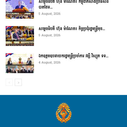
សម្ដេចធិបតី ហ៊ុន ម៉ាណែត៖ កម្ពុជាកសាងប្រទេសពី
បាតដៃទ...
5 August, 2026
សម្ដេចធិបតី ហ៊ុន ម៉ាណែត៖ កិច្ចប្រជុំរដ្ឋមន្ត្រីមុខ...
5 August, 2026
ឯកឧត្តមឧបនាយករដ្ឋមន្ត្រីប្រចាំការ វង្សី វិស្សុត ទទ...
4 August, 2026