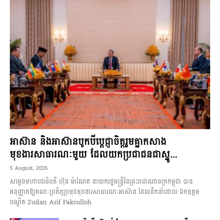
អាស៊ាន និងអាស៊ានបូកបីប្តេជ្ញាចិត្តរួមគ្នាកសាង
មុខងារសាធារណៈមួយ ដែលយកប្រជាជនជាស្នូ...
5 August, 2026
សម្តេចមហាបវរធិបតី ហ៊ុន ម៉ាណែត នាយករដ្ឋមន្ត្រីនៃព្រះរាជាណាចក្រកម្ពុជា បាន
អនុញ្ញាតឱ្យគណៈប្រតិភូប្រមុខមុខងារសាធារណៈអាស៊ាន ដែលដឹកនាំដោយ ឯកឧត្តម
បណ្ឌិត Zudan Arif Fakrulloh