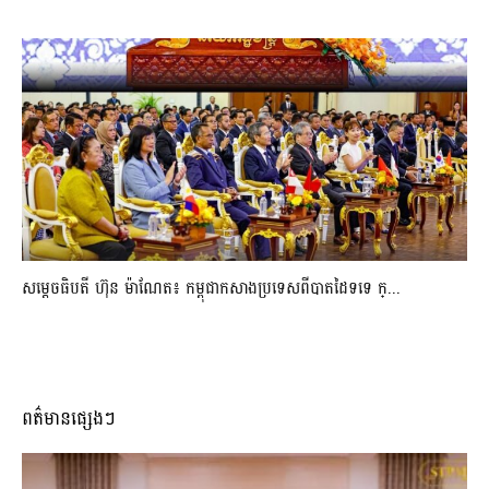
សម្ដេចធិបតី ហ៊ុន ម៉ាណែត៖ កម្ពុជាកសាងប្រទេសពីបាតដៃទទេ ក្...
ពត៌មានផ្សេងៗ