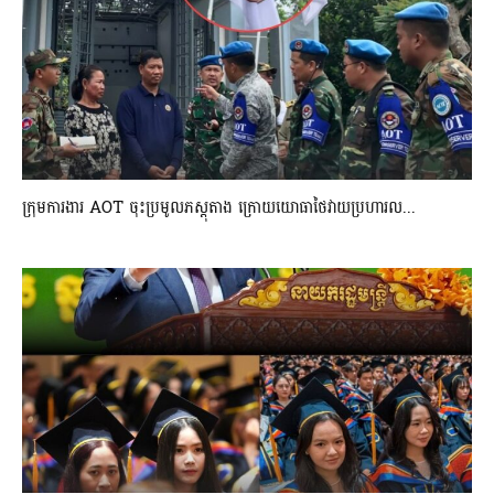
ក្រុមការងារ AOT ចុះប្រមូលភស្តុតាង ក្រោយយោធាថៃវាយប្រហារល...