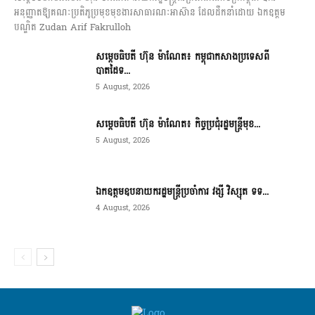
អនុញ្ញាតឱ្យគណៈប្រតិភូប្រមុខមុខងារសាធារណៈអាស៊ាន ដែលដឹកនាំដោយ ឯកឧត្តម
បណ្ឌិត Zudan Arif Fakrulloh
សម្ដេចធិបតី ហ៊ុន ម៉ាណែត៖ កម្ពុជាកសាងប្រទេសពី
បាតដៃទ...
5 August, 2026
សម្ដេចធិបតី ហ៊ុន ម៉ាណែត៖ កិច្ចប្រជុំរដ្ឋមន្ត្រីមុខ...
5 August, 2026
ឯកឧត្តមឧបនាយករដ្ឋមន្ត្រីប្រចាំការ វង្សី វិស្សុត ទទ...
4 August, 2026