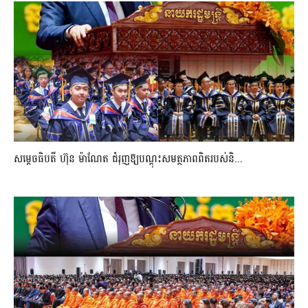
សម្តេចធិបតី ហ៊ុន ម៉ាណែត ជំរុញឱ្យបណ្តុះសមត្ថភាពពិតរបស់និ...