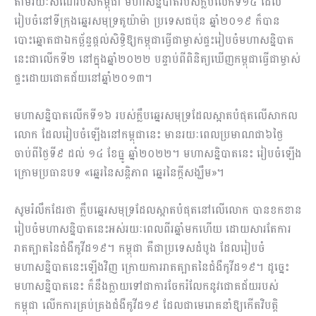
តាមរយៈសំណើរបស់កម្ពុជា មហាសន្និបាតរបស់ក្លឹបលើកទី១៤ ដែល
រៀបចំ​នៅទីក្រុង​ឆ្នេរ​សមុទ្រតូយ៉ាម៉ា ប្រទេសជប៉ុន ឆ្នាំ២០១៩ ក៏បាន
បោះឆ្នោតជា​ឯកច្ឆ័ន្ទផ្តល់​សិទ្ធិឱ្យកម្ពុជា​ធ្វើជាម្ចាស់​ផ្ទះ​រៀបចំមហាសន្និបាត
នេះជាលើកទី២ នៅក្នុងឆ្នាំ២០២២ បន្ទាប់​ពីពិនិត្យ​ឃើញកម្ពុជាធ្វើជាម្ចាស់
ផ្ទះដោយជោគជ័យនៅឆ្នាំ២០១៣។
មហាសន្និបាតលើកទី១៦ របស់ក្លឹបឆ្នេរសមុទ្រដែលស្អាតបំផុតលើសាកល
លោក ដែលរៀបចំឡើងនៅកម្ពុជានេះ មានរយៈពេលប្រមាណជា៦ថ្ងៃ
ចាប់ពីថ្ងៃទី៩ ដល់ ១៤ ខែធ្នូ ឆ្នាំ២០២២។ មហាសន្និបាតនេះ រៀបចំឡើង
ក្រោមប្រធានបទ «ឆ្នេរនៃសន្តិភាព ឆ្នេរនៃក្តីសង្ឃឹម»។
សូមរំលឹកដែរថា ក្លឹបឆ្នេរសមុទ្រដែលស្អាតបំផុតនៅលើលោក បានខកខាន
រៀបចំ​មហាសន្និបាត​នេះអស់រយៈពេលពីរឆ្នាំមកហើយ ដោយសារតែការ​
រាតត្បាត​នៃ​ជំងឺ​កូវីដ១៩។ កម្ពុជា គឺជាប្រទេសដំបូង ដែលរៀបចំ
មហាសន្និបាតនេះឡើងវិញ ក្រោយការរាត​ត្បាតនៃជំងឺកូវីដ១៩។ ដូច្នេះ
មហាសន្និបាតនេះ ក៏នឹងក្លាយទៅជាការចែករំលែកនូវជោគជ័យរបស់
កម្ពុជា លើកការគ្រប់គ្រងជំងឺកូវីដ១៩ ដែលជាមេរោគនាំឱ្យកើតវិបត្តិ