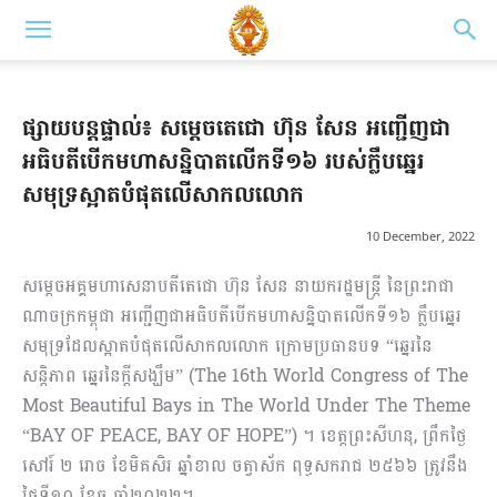
ផ្សាយបន្តផ្ទាល់៖ សម្តេចតេជោ ហ៊ុន សែន អញ្ជើញជា
អធិបតីបើកមហាសន្និបាតលើកទី១៦ របស់ក្លឹបឆ្នេរ
សមុទ្រស្អាតបំផុតលើសាកលលោក
10 December, 2022
សម្តេចអគ្គមហាសេនាបតីតេជោ ហ៊ុន សែន នាយករដ្ឋមន្ត្រី នៃ​ព្រះ​រាជា​
ណា​ចក្រកម្ពុជា អញ្ជើញជាអធិ​បតី​បើក​មហា​សន្និបាតលើកទី១៦ ក្លឹប​ឆ្នេរ​
សមុទ្រ​ដែល​ស្អាត​បំផុត​លើសាកលលោក ក្រោមប្រធានបទ “ឆ្នេរនៃ
សន្តិភាព ឆ្នេរ​នៃក្ដីសង្ឃឹម” (The 16th World Congress of The
Most Beautiful Bays in The World Under The Theme
“BAY OF PEACE, BAY OF HOPE”) ។ ខេត្តព្រះសីហនុ, ព្រឹកថ្ងៃ
សៅរ៍ ២ រោច ខែមិគសិរ ឆ្នាំខាល ចត្វាស័ក ពុទ្ធសករាជ ២៥៦៦ ត្រូវនឹង
ថ្ងៃទី១០ ខែធ្នូ ឆ្នាំ២០២២។