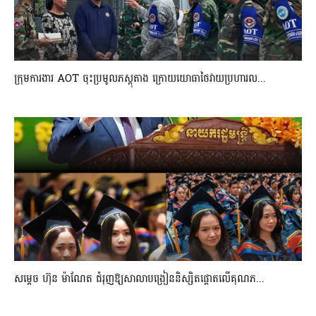
ក្រុមការងារ AOT ចុះប្រមូលភស្តុតាង ក្រោយយោធាថៃវាយប្រហារល...
សម្តេច ហ៊ុន ម៉ាណែត ជំរុញឱ្យសាលាបង្រៀននិស្សិតផ្តោតលើគុណភ...