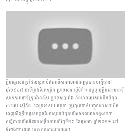
ក្លឹបឆ្នេរសមុទ្រដែលស្អាតបំផុតលើសាកលលោកត្រូវបានបង្កើតនៅ
ឆ្នាំ១៩៩៧ នាទី​ក្រុង​ប៊ែកឡាំង ប្រទេសអាល្លឺម៉ង់។ បច្ចុប្បន្នក្លឹបនេះមានទី
ស្នាក់ការនៅទីក្រុងវ៉ាននីស ប្រទេស​បារាំង និងមានឆ្នេរសមាជិកចំនួន
៤៤ឆ្នេរ ស្នើនឹង ២៦ប្រទេស។ កម្ពុជា ត្រូវបាន​ដាក់​បញ្ចូល​ជាសមាជិក
ពេញសិទ្ធក្លឹបឆ្នេរសមុទ្រ​ដែលស្អាតបំផុតលើសាក​លលោក​ក្នុងមហា​
សន្និបាត​លើកទី៧របស់ក្លឹបកាលពីថ្ងៃទី២៦ ខែឧសភា ឆ្នាំ២០១១ នៅ
ទីក្រុងតួបាគួតា ប្រទេសសេណេហ្គាល់។