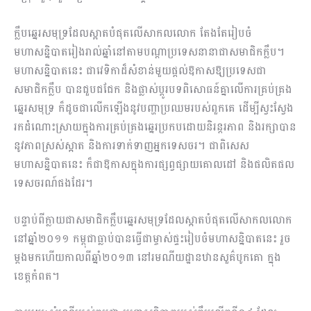
ក្លឹបឆ្នេរសមុទ្រដែលស្អាតបំផុតលើសាកលលោក តែងតែរៀបចំ​
មហាសន្និបាត​រៀងរាល់​ឆ្នាំនៅតាម​បណ្តាប្រទេសនានាជាសមាជិកក្លឹប។
មហាសន្និបាតនេះ ជាវេទិកាដ៏សំខាន់​មួយផ្តល់​ឱកាសឱ្យប្រទេសជា
សមាជិកក្លឹប បានជួបជជែក និងផ្លាស់ប្តូរ​បទពិសោធន៍​គ្នាលើ​ការ​គ្រប់គ្រង
ឆ្នេរសមុទ្រ ក៏ដូចជាលើកឡើងនូវបញ្ហាប្រឈមរបស់ពួកគេ ដើម្បីស្វះស្វែង​
រកដំណោះ​ស្រាយក្នុងការគ្រប់គ្រងឆ្នេរប្រកបដោយនិរន្តរភាព និងរក្សាបាន
នូវ​ភាពស្រស់​ស្អាត​ និងការទាក់ទាញអ្នកទេសចរ។ ជាពិសេស
មហាសន្និបាតនេះ ក៏ជាឱកាស​ក្នុងការ​ផ្សព្វ​ផ្សាយគោលដៅ និងផលិតផល
ទេសចរណ៍ផងដែរ។
បន្ទាប់ពីក្លាយ​ជាសមាជិកក្លឹបឆ្នេរសមុទ្រដែលស្អាតបំផុតលើសាកលលោក
នៅឆ្នាំ២០១១ កម្ពុជាធ្លាប់បានធ្វើជាម្ចាស់ផ្ទះរៀបចំមហាសន្និបាតនេះ រួច
ម្តងមកហើយកាលពីឆ្នាំ២០១៣ នៅរមណីយដ្ឋានឋានសួគ៌បូកគោ ក្នុង
ខេត្តកំពត។