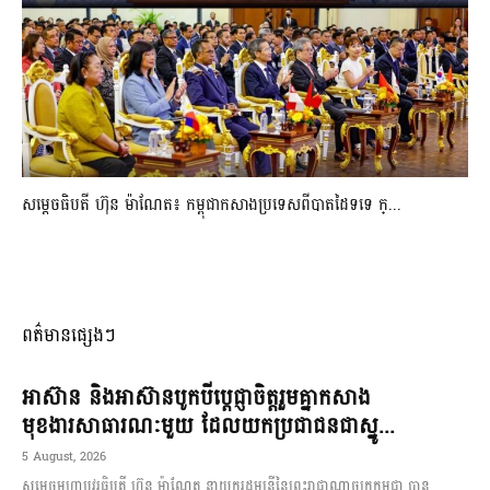
សម្ដេចធិបតី ហ៊ុន ម៉ាណែត៖ កម្ពុជាកសាងប្រទេសពីបាតដៃទទេ ក្...
ពត៌មានផ្សេងៗ
អាស៊ាន និងអាស៊ានបូកបីប្តេជ្ញាចិត្តរួមគ្នាកសាង
មុខងារសាធារណៈមួយ ដែលយកប្រជាជនជាស្នូ...
5 August, 2026
សម្តេចមហាបវរធិបតី ហ៊ុន ម៉ាណែត នាយករដ្ឋមន្ត្រីនៃព្រះរាជាណាចក្រកម្ពុជា បាន