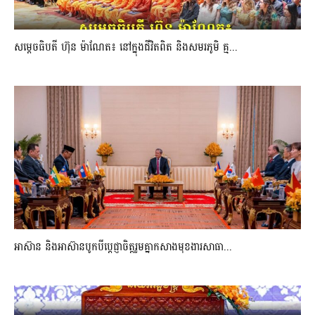
សម្តេចធិបតី ហ៊ុន ម៉ាណែត៖ នៅក្នុងជីវិតពិត និងសមរភូមិ គ្ម...
អាស៊ាន និងអាស៊ានបូកបីប្តេជ្ញាចិត្តរួមគ្នាកសាងមុខងារសាធា...