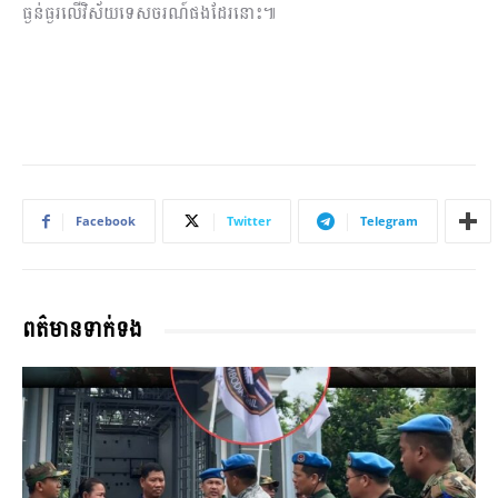
ធ្ងន់ធ្ងរលើវិស័យទេសចរណ៍ផងដែរនោះ៕
Facebook
Twitter
Telegram
ពត៌មានទាក់ទង