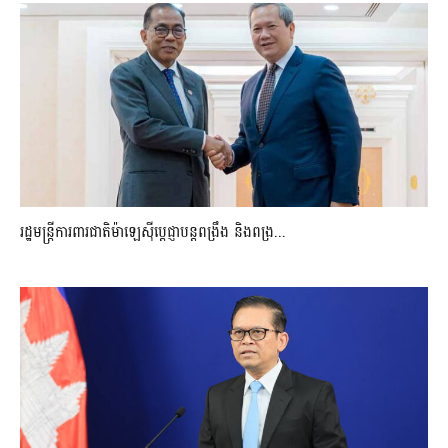
រដ្ឋមន្ត្រីការពារជាតិម៉ាឡេស៊ីប្ដេជ្ញាបន្តពង្រឹង និងពង្រ...