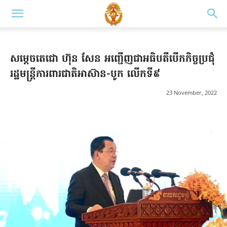
សម្ដេចតេជោ ហ៊ុន សែន អញ្ជើញជាអធិបតីបើកកិច្ចប្រជុំ
រដ្ឋមន្ត្រីការពារជាតិអាស៊ាន-បូក លើកទី៩
23 November, 2022