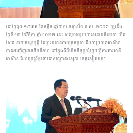
នៅថ្ងៃពុធ ១៥រោច ខែកត្តិក ឆ្នាំខាល ចត្វាស័ក ព.ស. ២៥៦៦ ត្រូវនឹង
ថ្ងៃទី២៣ ខែវិច្ឆិកា ឆ្នាំ២០២២ នេះ សម្ដេចអគ្គមហាសេនាបតីតេជោ ហ៊ុន
សែន នាយករដ្ឋមន្ត្រី នៃព្រះរាជាណាចក្រកម្ពុជា និងជាប្រធានអាស៊ាន
បានអញ្ជើញជាអធិបតីភាព នៅក្នុងពិធីបើកកិច្ចប្រជុំរដ្ឋមន្ត្រីការពារជាតិ
អាស៊ាន ដែលប្រព្រឹត្តទៅនៅសណ្ឋាគារសុខា ខេត្តសៀមរាប។