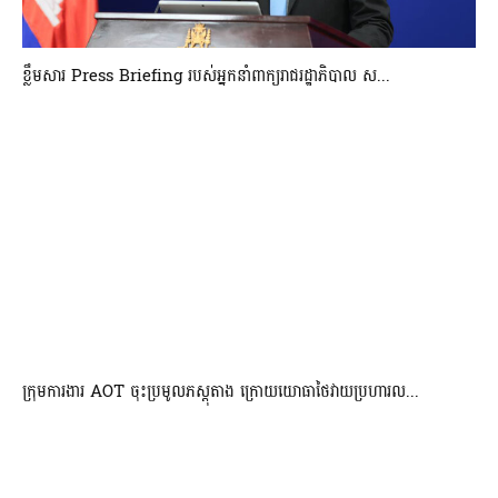
ខ្លឹមសារ Press Briefing របស់អ្នកនាំពាក្យរាជរដ្ឋាភិបាល ស...
ក្រុមការងារ AOT ចុះប្រមូលភស្តុតាង ក្រោយយោធាថៃវាយប្រហារល...