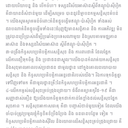
ដោយបរិយាបន្ន និង បើកចំហ។ ទស្សនវិស័យអាស៊ានស្តីពីឥណ្ឌូប៉ាស៊ីហ្វិក
គឺជាយានដ៏សំខាន់មួយ ដើម្បីសម្រេច បាននូវនិម្មាបនកម្មសន្តិសុខតំបន់
។ យើងសូមស្វាគមន៍ចំពោះគំនិតផ្ដួចផ្ដើមឥណ្ឌូ-ប៉ាស៊ីហ្វិក ទាំងអស់
ដរាបណាគំនិតផ្តួចផ្តើមទាំងនេះជំរុញឱ្យមានសន្តិភាព និង ការអភិវឌ្ឍ មិន
ត្រូវបានប្រើប្រាស់ដើម្បីប្រឆាំងប្រទេសណាមួយ និងស្របតាមមជ្ឈភាព
អាស៊ាន និងទស្សនវិស័យអាស៊ាន ស្តីពីឥណ្ឌូ-ប៉ាស៊ីហ្វិក ។
៣-ពង្រឹងកិច្ចសហប្រតិបត្តិការសន្តិសុខ និង ការពារជាតិ ដែលផ្អែក
លើការជឿទុកចិត្ត និង ប្រជាជនជាស្នូល។យើងបានកំណត់យកសន្តិសុខ
និងសុខុមាលភាពរបស់ប្រជាជន ជាមូលដ្ឋាន នៅក្នុងគោលនយោបាយ
សន្តិសុខ និង កិច្ចសហប្រតិបត្តិការអន្តរជាតិរបស់យើង។ រីឯការទុកចិត្តគ្នា
ទៅវិញទៅមក គឺជាមូលដ្ឋានគ្រឹះនៃកិច្ចសហប្រតិបត្តិការអន្តរជាតិ ។
៤-លើកកម្ពស់សន្តិសុខគ្រប់ជ្រុងជ្រោយ។ ជំងឺរាតត្បាតកូវីដ-១៩ គឺជា
សញ្ញាដាស់តឿន ឱ្យយើងយកចិត្តទុកដាក់កាន់តែខ្លាំងដល់សន្តិសុខផ្នែក
សុខភាព ។ សន្តិសុខអាកាសធាតុ គឺជា បញ្ហាសំខាន់មួយទៀត ដែលយើង
ចាំបាច់ត្រូវប្រមូលផ្ដុំកិច្ចខិតខំប្រឹងប្រែង និង ធនធានបន្ថែម ទៀត ។
កិច្ចសហប្រតិបត្តិការរវាងស៊ីវិល និងយោធាលើសន្តិសុខគ្រប់ជ្រុងជ្រោយ គឺ