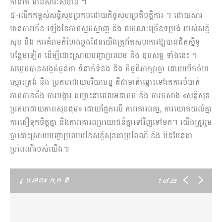
កាន់តែ មានសារៈសំខាន់ ។
៥-លើកកម្ពស់សន្តិសុខប្រកបដោយកិច្ចសហប្រតិបត្តិការ ។ ដោយសារ
មានការកើន ឡើងនៃភាពស្មុគស្មាញ និង លក្ខណៈច្រើនទម្រង់ របស់សន្តិ
សុខ និង ការគំរាមកំហែងឆ្លងដែនយើងត្រូវតែសហការឱ្យបានជិតស្និទ្ធ
បន្ថែមទៀត ដើម្បីដោះស្រាយបញ្ហាប្រឈម និង ឧបសគ្គ ទាំងនេះ ។
សម្តេចបានសង្កត់ធ្ងន់ថា ទំនាក់ទំនង និង កិច្ចពិភាក្សាគ្នា ដោយបើកចំហ
ស្មោះត្រង់ និង ប្រកបដោយបរិយាបន្ន គឺជាមាគ៌ាឆ្ពោះទៅរកការបំបាត់
ភាពតានតឹង ការបង្ការ ជម្លោះនាពេលអនាគត និង ការកសាង «សន្តិសុខ
ប្រកបដោយភាពសុខដុម» ដោយផ្អែកលើ ការគោរពគា្ន, ការយោគយល់គ្នា
ការជឿទុកចិត្តគ្នា និងការគោរពប្រយោជន៍គ្នាទៅវិញទៅមក។ យើងត្រូវរួម
គ្នាដោះស្រាយបញ្ហាប្រឈមនៃសន្តិសុខជាប្រពៃណី និង មិនមែនជា
ប្រពៃណីរបស់យើង៕
រូបភាព៖ កុក គី
1
of 28