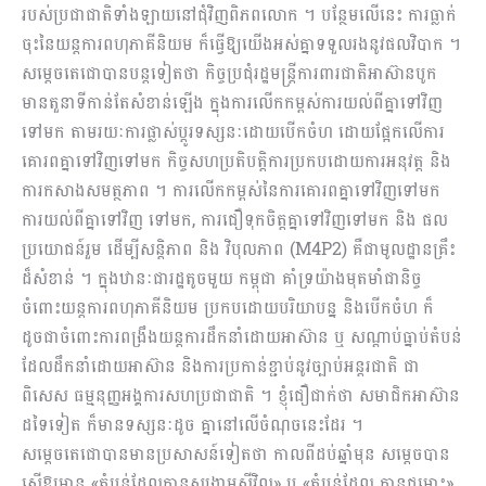
របស់ប្រជាជាតិទាំងឡាយនៅជុំវិញពិភពលោក ។ បន្ថែមលើនេះ ការធ្លាក់
ចុះនៃយន្តការពហុភាគីនិយម ក៏ធ្វើឱ្យយើងអស់គ្នាទទួលរងនូវផលវិបាក ។
សម្ដេចតេជោបានបន្តទៀតថា កិច្ចប្រជុំរដ្ឋមន្ត្រីការពារជាតិអាស៊ានបូក
មានតួនាទីកាន់តែសំខាន់ឡើង ក្នុងការលើកកម្ពស់ការយល់ពីគ្នាទៅវិញ
ទៅមក តាមរយៈការផ្លាស់ប្តូរទស្សនៈដោយបើកចំហ ដោយផ្អែកលើការ
គោរពគ្នាទៅវិញទៅមក កិច្ចសហប្រតិបត្តិការប្រកបដោយការអនុវត្ត និង
ការកសាងសមត្ថភាព ។ ការលើកកម្ពស់នៃការគោរពគ្នាទៅវិញទៅមក
ការយល់ពីគ្នាទៅវិញ ទៅមក, ការជឿទុកចិត្តគ្នាទៅវិញទៅមក និង ផល
ប្រយោជន៍រួម ដើម្បីសន្តិភាព និង វិបុលភាព (M4P2) គឺជាមូលដ្ឋានគ្រឹះ
ដ៏សំខាន់ ។ ក្នុងឋានៈជារដ្ឋតូចមួយ កម្ពុជា គាំទ្រយ៉ាងមុតមាំជានិច្ច
ចំពោះយន្តការពហុភាគីនិយម ប្រកបដោយបរិយាបន្ន និងបើកចំហ ក៏
ដូចជាចំពោះការពង្រឹងយន្តការដឹកនាំដោយអាស៊ាន ឬ សណ្តាប់ធ្នាប់តំបន់
ដែលដឹកនាំដោយអាស៊ាន និងការប្រកាន់ខ្ជាប់នូវច្បាប់អន្តរជាតិ ជា
ពិសេស ធម្មនុញ្ញអង្គការសហប្រជាជាតិ ។ ខ្ញុំជឿជាក់ថា សមាជិកអាស៊ាន
ដទៃទៀត ក៏មានទស្សនៈដូច គ្នានៅលើចំណុចនេះដែរ ។
សម្ដេចតេជោបានមានប្រសាសន៍ទៀតថា កាលពីដប់ឆ្នាំមុន សម្តេចបាន
ស្នើឱ្យមាន «តំបន់ដែលគ្មានសង្គ្រាមស៊ីវិល» ឬ «តំបន់ដែល គ្មានជម្លោះ»