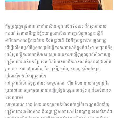
កិច្ចប្រជុំរដ្ឋមន្ត្រីការពារជាតិអាស៊ាន-បូក លើកទី៩នេះ នឹងស្តាប់របាយ
ការណ៍ នៃការអភិវឌ្ឍន៍ថ្មីៗនៅក្នុងអាស៊ាន ការផ្លាស់ប្តូរទស្សនៈស្តីពី
«បរិយាកាសសន្តិសុខតំបន់ និងអន្តរជាតិ និងកិច្ចសន្ទនាជាយុទ្ធសាស្ត្រ
ដើម្បីលើកកម្ពស់កិច្ចសហប្រតិបត្តិការការពារជាតិក្នុងតំបន់»។ សម្រាប់កិច្ច
ប្រជុំរដ្ឋមន្ត្រីការពារជាតិអាស៊ានបូក មានការអញ្ជើញចូលរួមពីសំណាក់រដ្ឋ
មន្ត្រីការពារជាតិមកពីប្រទេសមិនមែនសមាជិកអាស៊ានចំនួន៨ផ្សេងទៀត
រួមមាន៖ សហរដ្ឋអាមេរិក, ចិន, រុស្សី, ជប៉ុន, ឥណ្ឌា, កូរ៉េខាងត្បូង,
នូវែលស៉ីឡង់ និងអូស្ត្រាលី។
នៅក្នុងពិធីបើកកិច្ចប្រជុំនេះ សម្តេចតេជោ ហ៊ុន សែន នាយករដ្ឋមន្ដ្រី នៃ
ព្រះរាជាណាចក្រកម្ពុជា បានអញ្ជើញថ្លែងសុន្ទរកថាគន្លឹះអត្ថន័យសំខាន់ៗ
ខាងក្រោម៖
សម្តេចតេជោ ហ៊ុន សែន បានស្វាគមន៍យ៉ាងកក់ក្តៅចំពោះថ្នាក់ដឹកនាំរដ្ឋ
មន្ត្រីការពារជាតិអាស៊ាន និងរដ្ឋមន្ត្រីការពារជាតិនៃបណ្ដាប្រទេសសំខាន់ៗ