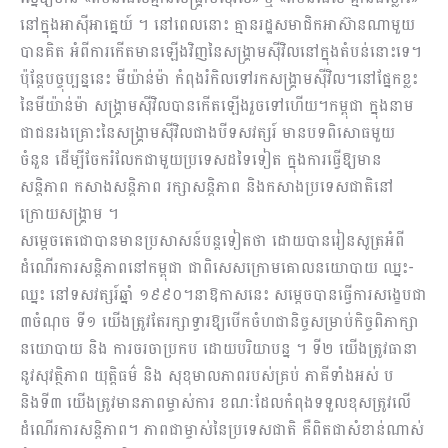
នៅក្នុងអាស៊ីអាគ្នេយ៍ ។ នៅពេលនោះ គ្មានរដ្ឋសមាជិកអាស៊ានណាមួយ
បានគិត អំពីការកើតមានឡើងវិញនៃសង្គ្រាមស៊ីវិលនៅក្នុងតំបន់នោះទេ។
ប៉ុន្តែបច្ចុប្បន្ននេះ មីយ៉ាន់ម៉ា កំពុងរំកិលទៅរកសង្គ្រាមស៊ីវិល។នៅផ្នែកខ្លះ
នៃមីយ៉ាន់ម៉ា សង្គ្រាមស៊ីវិលបានកើតឡើងរួចទៅហើយ។កម្ពុជា ក្នុងនាម
ជាជនរងគ្រោះនៃសង្គ្រាមស៊ីវិលជាងបីទសវត្សរ៍ មានបទពិសោធមួយ
ចំនួន ដើម្បីចែករំលែកជាមួយប្រទេសដទៃទៀត ក្នុងការធ្វើឱ្យមាន
សន្តិភាព កសាងសន្តិភាព រក្សាសន្តិភាព និងកសាងប្រទេសជាតិនៅ
ក្រោយសង្គ្រាម ។
សម្ដេចតេជោបានមានប្រសាសន៍បន្តទៀតថា ដោយបានរៀនសូត្រអំពី
ដំណើរការសន្តិភាពនៅកម្ពុជា ជាពិសេសក្រោមគោលនយោបាយ ឈ្នះ-
ឈ្នះ នៅទសវត្សរ៍ឆ្នាំ ១៩៩០។នាឱកាសនេះ សម្ដេចបានធ្វើការសង្ខេបជា
៣ចំណុច ទី១ យើងត្រូវតែរក្សាទ្វារឱ្យបើកចំហជានិច្ចសម្រាប់កិច្ចពិភាក្សា
នយោបាយ និង ការចរចាប្រកប ដោយបរិយាបន្ន ។ ទី២ យើងត្រូវធានា
នូវសុវត្ថិភាព យុត្តិធម៌ និង សុខុមាលភាពរបស់គ្រប់ ភាគីទាំងអស់ ប
និងទី៣ យើងត្រូវមានភាពម្ចាស់ការ ខណៈដែលកំពុងទទួលខុសត្រូវលើ
ដំណើរការសន្តិភាព។ ភាពជាម្ចាស់នៃប្រទេសជាតិ​ គឺពិតជាសំខាន់ណាស់