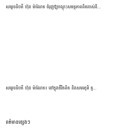
សម្តេចធិបតី ហ៊ុន ម៉ាណែត ជំរុញឱ្យបណ្តុះសមត្ថភាពពិតរបស់និ...
សម្តេចធិបតី ហ៊ុន ម៉ាណែត៖ នៅក្នុងជីវិតពិត និងសមរភូមិ គ្ម...
ពត៌មានផ្សេងៗ