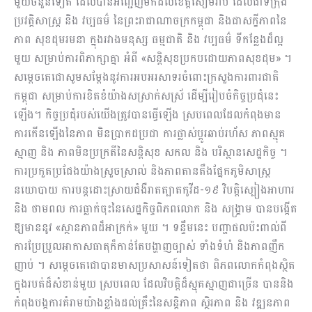
មួយចំនួនទៀត ដែលបានអញ្ជើញមកដល់ខេត្តសៀមរាប ដែលជាទីក្រុង
ប្រវត្តិសាស្ត្រ និង វប្បធម៌ នៃព្រះរាជាណាចក្រកម្ពុជា និងជាសក្ខីភាពនៃ
ភាព សុខដុមរមនា ក្នុងរវាងមនុស្ស ធម្មជាតិ និង វប្បធម៌ ទីកន្លែងដ៏ល្អ
មួយ សម្រាប់ការពិភាក្សាគ្នា អំពី «សន្តិសុខប្រកបដោយភាពសុខដុម» ។
សម្តេចតេជោសូមសម្តែងនូវការអបអរសាទរចំពោះក្រសួងការពារជាតិ
កម្ពុជា សម្រាប់ការខិតខំយ៉ាងសស្រាក់សស្រ័ ដើម្បីរៀបចំកិច្ចប្រជុំនេះ
ឡើង។ កិច្ចប្រជុំរបស់យើងត្រូវបានធ្វើឡើង ស្របពេលដែលកំពុងមាន
ការកើនឡើងនៃភាព មិនប្រាកដប្រជា ការផ្លាស់ប្តូរឆាប់រហ័ស ភាពស្មុគ
ស្មាញ និង ភាពមិនប្រក្រតីនៃសន្តិសុខ សកល និង បរិស្ថានសេដ្ឋកិច្ច ។
ការប្រកួតប្រជែងយ៉ាងស្រួចស្រាល់ និងភាពតានតឹងផ្នែកភូមិសាស្ត្រ
នយោបាយ ការបន្តដោះស្រាយជំងឺរាតត្បាតកូវីដ-១៩ វិបត្តិស្បៀងអាហារ
និង ថាមពល ការធ្លាក់ចុះនៃសេដ្ឋកិច្ចពិភពលោក និង សង្គ្រាម បានបង្កើត
ឱ្យមាននូវ «ស្ថានភាពដ៏អាក្រក់» មួយ ។ ទន្ទឹមនេះ បញ្ហាផលប៉ះពាល់ពី
ការប្រែប្រួលអាកាសធាតុក៏កាន់តែបង្ហាញច្បាស់ ទាំងទំហំ និងភាពញឹក
ញាប់ ។ សម្តេចតេជោបានមាសប្រសាសន៍ទៀតថា ពិភពលោកកំពុងស្ថិត
ក្នុងរបត់ដ៏សំខាន់មួយ ស្របពេល ដែលវិបត្តិដ៏ស្មុគស្មាញជាច្រើន បាននិង
កំពុងបង្កការគំរាមយ៉ាងខ្លាំងដល់គ្រឹះនៃសន្តិភាព ស្ថិរភាព និង វឌ្ឍនភាព