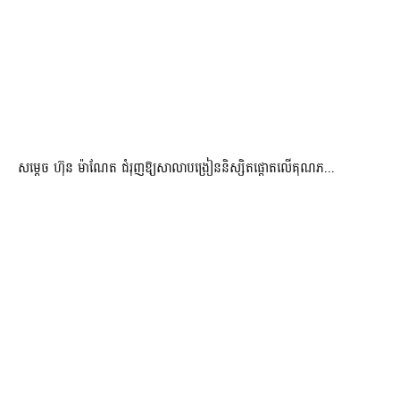
សម្តេច ហ៊ុន ម៉ាណែត ជំរុញឱ្យសាលាបង្រៀននិស្សិតផ្តោតលើគុណភ...