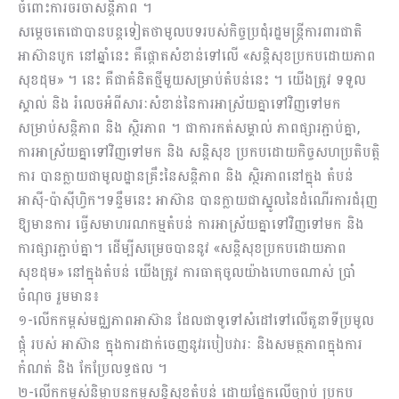
ចំពោះការចរចាសន្តិភាព ។
សម្ដេចតេជោបានបន្តទៀតថាមូលបទរបស់កិច្ចប្រជុំរដ្ឋមន្ត្រីការពារជាតិ
អាស៊ានបូក នៅឆ្នាំនេះ គឺផ្ដោតសំខាន់ទៅលើ «សន្តិសុខប្រកបដោយភាព
សុខដុម» ។ នេះ គឺជាគំនិតថ្មីមួយសម្រាប់តំបន់នេះ ។ យើងត្រូវ ទទួល
ស្គាល់ និង រំលេចអំពីសារៈសំខាន់នៃការអាស្រ័យគ្នាទៅវិញទៅមក
សម្រាប់សន្តិភាព និង ស្ថិរភាព ។ ជាការកត់សម្គាល់ ភាពផ្សារភ្ជាប់គ្នា,
ការអាស្រ័យគ្នាទៅវិញទៅមក និង សន្តិសុខ ប្រកបដោយកិច្ចសហប្រតិបត្តិ
ការ បានក្លាយជាមូលដ្ឋានគ្រឹះនៃសន្តិភាព និង ស្ថិរភាពនៅក្នុង តំបន់
អាស៊ី-ប៉ាស៊ីហ្វិក។ទន្ទឹមនេះ អាស៊ាន បានក្លាយជាស្នូលនៃដំណើរការជំរុញ
ឱ្យមានការ ធ្វើសមាហរណកម្មតំបន់ ការអាស្រ័យគ្នាទៅវិញទៅមក និង
ការផ្សារភ្ជាប់គ្នា។ ដើម្បីសម្រេចបាននូវ «សន្តិសុខប្រកបដោយភាព
សុខដុម» នៅក្នុងតំបន់ យើងត្រូវ ការធាតុចូលយ៉ាងហោចណាស់ ប្រាំ
ចំណុច រួមមាន៖
១-លើកកម្ពស់មជ្ឈភាពអាស៊ាន ដែលជាទូទៅសំដៅទៅលើតួនាទីប្រមូល
ផ្តុំ របស់ អាស៊ាន ក្នុងការដាក់ចេញនូវរបៀបវារៈ និងសមត្ថភាពក្នុងការ
កំណត់ និង កែប្រែលទ្ធផល ។
២-លើកកម្ពស់និម្មាបនកម្មសន្តិសុខតំបន់ ដោយផ្អែកលើច្បាប់ ប្រកប