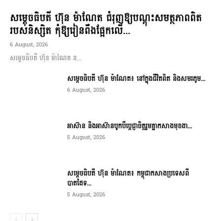
សម្តេចធិបតី ហ៊ុន ម៉ាណែត ជំរុញឱ្យបណ្តុះសមត្ថភាពពិត
របស់និស្សិត កុំឱ្យរៀនពឹងផ្អែកលើ...
6 August, 2026
សម្តេចធិបតី ហ៊ុន ម៉ាណែត ន...
សម្តេចធិបតី ហ៊ុន ម៉ាណែត៖ នៅក្នុងជីវិតពិត និងសមរភូម...
6 August, 2026
អាស៊ាន និងអាស៊ានបូកបីប្តេជ្ញាចិត្តរួមគ្នាកសាងមុខងា...
5 August, 2026
សម្ដេចធិបតី ហ៊ុន ម៉ាណែត៖ កម្ពុជាកសាងប្រទេសពី
បាតដៃទ...
5 August, 2026