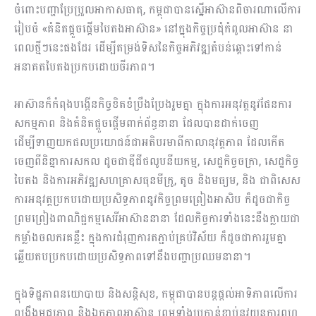
ចំពោះបញ្ហាប្រែប្រួលអាកាសធាតុ, កម្ពុជាបានស្នើអាស៊ានពិចារណាលើការ
រៀបចំ «គំនិតផ្តួចផ្តើមបៃតងអាស៊ាន» នៅក្នុងកិច្ចប្រជុំកំពូលអាស៊ាន នា
ពេលថ្មីៗនេះផងដែរ ដើម្បីតម្រង់ទិសនៃកិច្ចអភិវឌ្ឍតំបន់ឆ្ពោះទៅកាន់
អនាគតបៃតងប្រកបដោយចីរភាព។
អាស៊ានក៏កំពុងបង្កើនកិច្ចខិតខំប្រឹងប្រែងរួមគ្នា ក្នុងការអនុវត្តនូវផែនការ
សកម្មភាព និងគំនិតផ្តួចផ្តើមពាក់ព័ន្ធនានា ដែលបានដាក់ចេញ
ដើម្បីទាញយកផលប្រយោជន៍ជាអតិបរមាពីកាលានុវត្តភាព ដែលកើត
ចេញពីនិន្នាការសកល ដូចជាឌីជីថលូបនីយកម្ម, សេដ្ឋកិច្ចចក្រា, សេដ្ឋកិច្ច
បៃតង និងការអភិវឌ្ឍសហគ្រាសធុនមីក្រូ, តូច និងមធ្យម, និង ជាពិសេស
ការអនុវត្តប្រកបដោយប្រសិទ្ធភាពនូវកិច្ចព្រមព្រៀងអាសិប ក៏ដូចជាកិច្ច
ព្រមព្រៀងពាណិជ្ជកម្មសេរីអាស៊ាននានា ដែលកិច្ចការទាំងនេះនឹងក្លាយជា
កម្លាំងចលករគន្លឹះ ក្នុងការជំរុញការតភ្ជាប់គ្រប់វិស័យ ក៏ដូចជាការរួមគ្នា
ឆ្លើយតបប្រកបដោយប្រសិទ្ធភាពទៅនឹងបញ្ហាប្រឈមនានា។
ក្នុងទិដ្ឋភាពនយោបាយ និងសន្តិសុខ, កម្ពុជាបានបន្ដផ្ដល់អាទិភាពលើការ
ពង្រឹងមជ្ឈភាព និងឯកភាពអាស៊ាន ព្រមទាំងប្រកាន់ខ្ជាប់នូវយន្តការពហុ