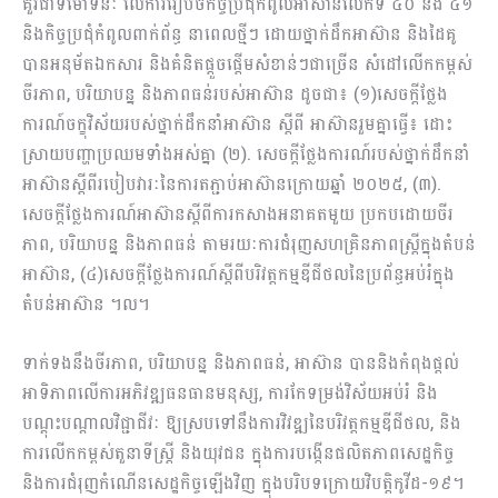
គួរជាទីមោទនៈ លើការរៀបចំកិច្ចប្រជុំកំពូលអាស៊ានលើកទី ៤០ និង ៤១
និងកិច្ចប្រជុំកំពូលពាក់ព័ន្ធ នាពេលថ្មីៗ ដោយថ្នាក់ដឹកអាស៊ាន និងដៃគូ
បានអនុម័តឯកសារ និងគំនិតផ្តួចផ្ដើមសំខាន់ៗជាច្រើន សំដៅលើកកម្ពស់
ចីរភាព, បរិយាបន្ន និងភាពធន់របស់អាស៊ាន ដូចជា៖ (១)សេចក្តីថ្លែង
ការណ៍ចក្ខុវិស័យរបស់ថ្នាក់ដឹកនាំអាស៊ាន ស្តីពី អាស៊ានរួមគ្នាធ្វើ៖ ដោះ
ស្រាយបញ្ហាប្រឈមទាំងអស់គ្នា (២). សេចក្តីថ្លែងការណ៍របស់ថ្នាក់ដឹកនាំ
អាស៊ានស្តីពីរបៀបវារៈនៃការតភ្ជាប់អាស៊ានក្រោយឆ្នាំ ២០២៥, (៣).
សេចក្តីថ្លែងការណ៍អាស៊ានស្តីពីការកសាងអនាគតមួយ ប្រកបដោយចីរ
ភាព, បរិយាបន្ន និងភាពធន់ តាមរយៈការជំរុញសហគ្រិនភាពស្ត្រីក្នុងតំបន់
អាស៊ាន, (៤)សេចក្ដីថ្លែងការណ៍ស្តីពីបរិវត្តកម្មឌីជីថលនៃប្រព័ន្ធអប់រំក្នុង
តំបន់អាស៊ាន ។ល។
ទាក់ទងនឹងចីរភាព, បរិយាបន្ន និងភាពធន់, អាស៊ាន បាននិងកំពុងផ្តល់
អាទិភាពលើការអភិវឌ្ឍធនធានមនុស្ស, ការកែទម្រង់វិស័យអប់រំ និង
បណ្តុះបណ្តាលវិជ្ជាជីវៈ ឱ្យស្របទៅនឹងការវិវឌ្ឍនៃបរិវត្តកម្មឌីជីថល, និង
ការលើកកម្ពស់តួនាទីស្ត្រី និងយុវជន ក្នុងការបង្កើនផលិតភាពសេដ្ឋកិច្ច
និងការជំរុញកំណើនសេដ្ឋកិច្ចឡើងវិញ ក្នុងបរិបទក្រោយវិបត្តិកូវីដ-១៩។