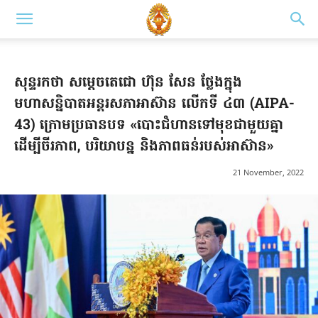
សុន្ទរកថា សម្តេចតេជោ ហ៊ុន សែន ថ្លែងក្នុង
មហាសន្និបាតអន្តរសភាអាស៊ាន លើកទី ៤៣ (AIPA-
43) ក្រោមប្រធានបទ «បោះជំហានទៅមុខជាមួយគ្នា
ដើម្បីចីរភាព, បរិយាបន្ន និងភាពធន់របស់អាស៊ាន»
21 November, 2022