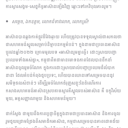
ការស្ដារសង្គម-សេដ្ឋកិច្ចអាស៊ានឡើងវិញ ឆ្ពោះទៅរកវិបុលភាពរួម។
សម្តេច
, ឯកឧត្តម, លោកជំទាវលោក, លោកសី្រ!
អាស៊ានបានឆ្លងកាត់ផ្លូវដ៏វែងឆ្ងាយ ហើយត្រូវបានទទួលស្គាល់ជាសកលថា
ជាសហគមន៍ស្នូលសម្រាប់និម្មាបនកម្មតំបន់។ ក្នុងនាមជាប្រធានអាស៊ាន
ប្តូរវេនឆ្នាំ២០២២ ក្រោមមូលបទ «អាស៊ានរួមគ្នាធ្វើ៖ ដោះស្រាយបញ្ហា
ប្រឈមទាំងអស់គ្នា», កម្ពុជាពិតជាមានមោទនភាពដែលបានដឹកនាំ
អាស៊ានចូលរួមចំណែក ក្នុងការដោះស្រាយរាល់បញ្ហាប្រឈមដ៏លំបាក
នានា ដែលតំបន់កំពុងជួបប្រទះ, ហើយបានឈានទៅសម្រេចបាននូវ
សមិទ្ធផលសំខាន់ៗ ដើម្បីរួមចំណែកជំរុញសន្ទុះនៃដំណើរការ
កសាងសហគមន៍អាស៊ានស្របតាមស្មារតីស្នូលរបស់អាស៊ាន គឺ ចក្ខុវិស័យ
មួយ, អត្តសញ្ញាណមួយ និងសហគមន៍មួយ។
ជាក់ស្តែង ជាមួយនឹងការប្តេជ្ញាចិត្តក្នុងនាមជាប្រធានអាស៊ាន និងការចូល
រួមជួយជ្រោមជ្រែងពីសមាជិកអាស៊ាន, កម្ពុជាសម្រេចបានភាពជោគជ័យ