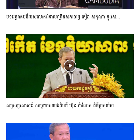
បទអន្តរាគមន៏របស់លោកជំទាវបណ្ឌិតសភាចារ្យ ភឿង សកុណា ក្នុងស...
សម្រងប្រសាសន៍ សម្ដេចមហាបវរធិបតី ហ៊ុន ម៉ាណែត ពិធីប្រគល់ស...