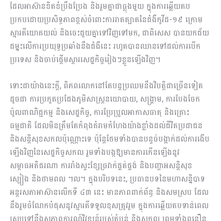
ដែលអាស៊ានខិតខំប្រឹងប្រែង និងរួមគ្នាជាធ្លុងមួយ ក្នុងការឆ្លើយតប
ប្រកបដោយប្រសិទ្ធភាពខ្ពស់ចំពោះការរាតត្បាតនៃជំងឺកូវីដ-១៩ ក្រោម
ស្មារតីយោគយល់ និងចេះជួយគ្នាទៅវិញទៅមក, ជាពិសេស បានយកជ័យ
ជម្នះលើការប្រយុទ្ធប្រឆាំងនឹងជំងឺនេះ រហូតបានឈានទៅដល់ការបើក
ប្រទេស និងចាប់ផ្ដើមស្ដារសេដ្ឋកិច្ចរៀងៗខ្លួនឡើងវិញ។
ទោះជាយ៉ាងនេះក្តី, ពិភពលោកនៅតែបន្តប្រឈមនឹងវិបត្តិជាច្រើនទៀត
ដូចជា ការប្រកួតប្រជែងភូមិសាស្ត្រនយោបាយ, សង្គ្រាម, ការបែងចែក
ប៉ូលពាណិជ្ជកម្ម និងសេដ្ឋកិច្ច, ការប្រែប្រួលអាកាសធាតុ និងគ្រោះ
ធម្មជាតិ ដែលមិនត្រឹមតែកំពុងគំរាមកំហែងយ៉ាងខ្លាំងដល់ជីវិតប្រជាជន
និងសន្តិសុខសកលប៉ុណ្ណោះទេ ប៉ុន្តែថែមទាំងបានបន្ទច់បង្អាក់ដល់ការងើប
ឡើងវិញនៃសេដ្ឋកិច្ចសកល រួមទាំងបង្កឱ្យមានការកើនឡើងនូវ
សម្ពាធអតិផរ​ណា ការរាំងស្ទះខ្សែច្រវាក់ផ្គត់ផ្គង់ និងបញ្ហាអសន្តិសុខ
ស្បៀង និងថាមពល ។ល។ ក្នុងបរិបទនេះ, ប្រធានបទនៃមហាសន្និបាទ
អន្តរសភាអាស៊ានលើកទី ៤៣ នេះ មានភាពពាក់ព័ន្ធ និងសមស្រប ដែល
នឹងរួមចំណែកបំផុសនូវស្មារតីទទួលខុសត្រូវរួម ក្នុងការឆ្លើយតបទាន់ពេល
ស្របទៅនឹងសភាពការណ៍វិវឌ្ឍន៍របស់តំបន់ និងសកល ព្រមទាំងពន្លឿន