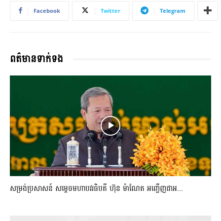
Facebook
Twitter
Telegram
ពត៌មានទាក់ទង
សម្រង់ប្រសាសន៍ សម្ដេចមហាបវរធិបតី ហ៊ុន ម៉ាណែត អញ្ជើញជាអ...