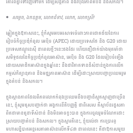
គោរពគ្នាទៅវិញទៅមក ដើម្បីសន្តិភាព និងវិបុលភាពតំបន់ និងសកល។
សម្តេច
, ឯកឧត្តម, លោកជំទាវ, លោក, លោកស្រី!
ឆ្លៀតក្នុងឱកាសនេះ, ខ្ញុំក៏សូមអបអរសាទរចំពោះភាពជោគជ័យនៃការ
រៀបចំកិច្ចប្រជុំកំពូល អេប៉ិច (APEC) ដោយប្រទេសថៃ និង G20 ដោយ
ប្រទេសឥណ្ឌូនេស៊ី នាពេលថ្មីៗនេះផងដែរ ហើយជឿជាក់យ៉ាងមុតមាំថា
សមិទ្ធផលនៃកិច្ចប្រជុំកំពូលអាស៊ាន, អេប៉ិច និង G20 ដែលរៀបចំឡើង
ដោយសមាជិកអាស៊ានក្នុងឆ្នាំនេះ នឹងជាវិភាគទានដ៏សំខាន់ក្នុងការលើក
កម្ពស់កិត្យានុភាព និងមជ្ឈភាពអាស៊ាន ដើម្បីដោះស្រាយបញ្ហាប្រឈមរួម
ក្នុងតំបន់ និងសកល។
ក្នុងស្ថានភាពដែលពិភពលោកកំពុងប្រឈមនឹងបញ្ហាដ៏ស្មុគស្មាញជាច្រើន
នេះ, ខ្ញុំសូមគូសបញ្ជាក់ថា អង្គការនីតិបញ្ញត្តិ ជាពិសេស គឺស្ថាប័នរដ្ឋសភា
ពិតជាមានតួនាទីសំខាន់ និងមិនអាចខ្វះបាន ក្នុងការចូលរួមចំណែកដោះ
ស្រាយបញ្ហាតំបន់ និងសកល។ ក្នុងស្មារតីនេះ, ខ្ញុំយល់ថា ការប្រារព្ធ
មហាសន្និបាតអន្តរសភាអាស៊ានលើកទី៤៣ នាពេលនេះ គឺជាឱកាសមួយ