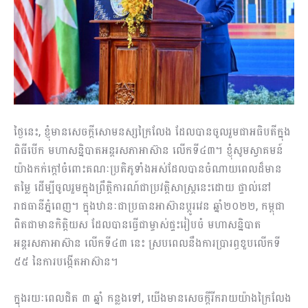
ថ្ងៃនេះ, ខ្ញុំមានសេចក្តីសោមនស្សក្រៃលែង ដែលបានចូលរួមជាអធិបតីក្នុង
ពិធីបើក មហាសន្និបាតអន្តរសភាអាស៊ាន លើកទី៤៣។ ខ្ញុំសូមស្វាគមន៍
យ៉ាងកក់ក្តៅចំពោះគណៈប្រតិភូទាំងអស់ដែលបានចំណាយពេលដ៏មាន
តម្លៃ ដើម្បីចូលរួមក្នុងព្រឹត្តិការណ៍ជាប្រវត្តិសាស្ត្រនេះដោយ ផ្ទាល់នៅ
រាជធានីភ្នំពេញ។ ក្នុងឋានៈជាប្រធានអាស៊ានប្តូរវេន ឆ្នាំ២០២២, កម្ពុជា
ពិតជាមានកិត្តិយស ដែលបានធ្វើជាម្ចាស់ផ្ទះរៀបចំ មហាសន្និបាត
អន្តរសភាអាស៊ាន លើកទី៤៣ នេះ ស្របពេលនឹងការប្រារព្ធខួបលើកទី
៥៥ នៃការបង្កើតអាស៊ាន។
ក្នុងរយៈពេលជិត ៣ ឆ្នាំ កន្លងទៅ, យើងមានសេចក្តីរីករាយយ៉ាងក្រៃលែង