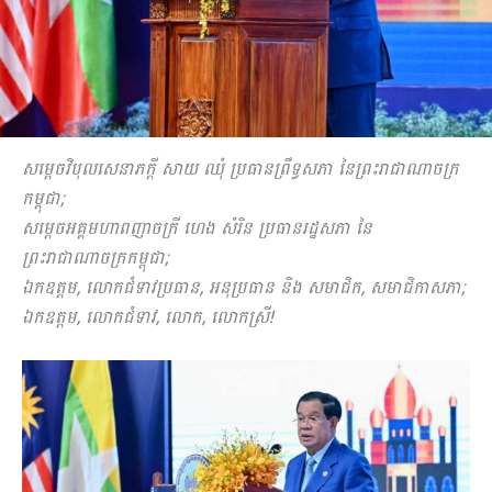
សម្តេចវិបុលសេនាភក្តី សាយ ឈុំ ប្រធានព្រឹទ្ធសភា នៃព្រះរាជាណាចក្រ
កម្ពុជា;
សម្តេចអគ្គមហាពញាចក្រី ហេង សំរិន ប្រធានរដ្ឋសភា នៃ
ព្រះរាជាណាចក្រកម្ពុជា
;
ឯកឧត្តម
, លោកជំទាវប្រធាន, អនុប្រធាន និង សមាជិក, សមាជិកាសភា;
ឯកឧត្តម
, លោកជំទាវ, លោក, លោកសី្រ!