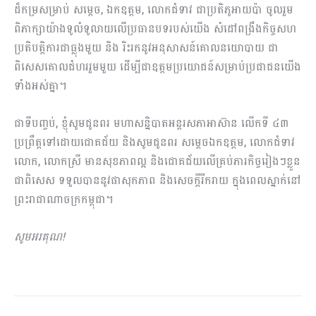
ដ៏កម្រសម្រាប់ សម្តេច, ឯកឧត្តម, លោកជំទាវ ជាប្រតិភូអាយប៉ា ចូលរួម
ពិភាក្សាយ៉ាងទូលំទូលាយលើប្រធានបទរបស់យើង សំដៅពង្រឹងកិច្ចសហ
ប្រតិបត្តិការជាធ្លុងមួយ និង រិះរកនូវអនុសាសន៍គោលនយោបាយ ជា
ពិសេសគោលជំហររួមមួយ ដើម្បីជាឧត្តមប្រយោជន៍សម្រាប់ប្រជាជនយើង
ទាំងអស់គ្នា។
ជាទីបញ្ចប់, ខ្ញុំសូមជូនពរ មហាសន្និបាតអន្តរសភាអាស៊ាន លើកទី ៤៣
ប្រព្រឹត្តទៅដោយជោគជ័យ និងសូមជូនពរ សម្តេចឯកឧត្តម, លោកជំទាវ
លោក, លោកស្រី មានសុខភាពល្អ និងជោគជ័យលើគ្រប់ភារកិច្ចរៀងៗខ្លួន
ជាពិសេស ទទួលបាននូវផាសុកភាព និងសេចក្តីរីករាយ ក្នុងពេលស្នាក់នៅ
ព្រះរាជាណាចក្រកម្ពុជា។
សូមអរគុណ!