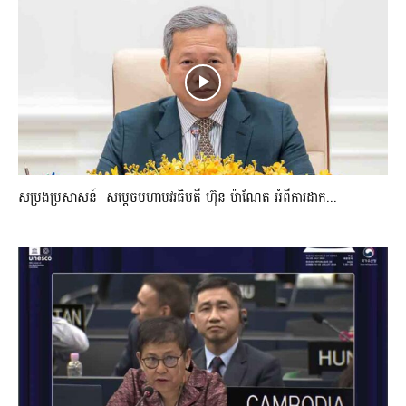
សម្រងប្រសាសន៍ សម្ដេចមហាបវរធិបតី ហ៊ុន ម៉ាណែត អំពីការដាក...