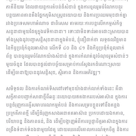
ភាគីនិយម ដែលជាយន្តការតំបន់ដ៏សំខាន់ ក្នុងការចូលរួមចំណែកបន្ធូរ
បន្ថយភាពតានតឹងផ្នែកភូមិសាស្ត្រនយោបាយ និងការប្រឈមមុខដាក់គ្នា
រវាងប្រទេសមហាអំណាច ជាពិសេស តាមរយៈការបន្តលើកកម្ពស់កិច្ច
សន្ទនាជាមួយដៃគូក្នុងវេទិកានានា។ ទោះជាមិនទាន់អាចដោះស្រាយបាន
ទាំងស្រុងនូវបញ្ហាសន្តិសុខនានាក្នុងតំបន់, ខ្ញុំជឿជាក់ថា លទ្ធផលវិជ្ជមាន
នៃកិច្ចប្រជុំកំពូលអាស៊ាន លើកទី ៤០ និង ៤១ និងកិច្ចប្រជុំកំពូលពាក់
ព័ន្ធ បានចូលរួមចំណែកយ៉ាងសំខាន់ ក្នុងការកំណត់នូវចំណុចរួមសំខាន់ៗ
មួយចំនួន ដែលបានផ្តល់ជាបច្ច័យសម្រាប់ការស្វែងរកដំណោះស្រាយ
ដើម្បីធានាឱ្យបាននូវសន្តិសុខ, ស្ថិរភាព និងការអភិវឌ្ឍ។
សមិទ្ធផល និងការកំណត់ទិសដៅទៅមុខយ៉ាងជាក់លាក់ទាំងនេះ គឺជា
សក្ខីភាពបញ្ជាក់សាជាថ្មីពីឆន្ទៈនយោបាយឥតងាកររបស់អាស៊ាន ក្នុងការ
បន្តជំរុញការធ្វើសមាហរណកម្មតំបន់ និងការសម្របខ្លួនទៅនឹងគន្លង
ប្រក្រតីភាពថ្មី ដើម្បីជំរុញកសាងអនាគតអាស៊ាន ប្រកបដោយឯកភាព,
បរិយាបន្ន និងភាពធន់, និង ដើម្បីបង្ហាញអំពីការប្ដេជ្ញាចិត្តអាស៊ានក្នុងការ
ពង្រឹងទំនាក់ទំនងជាមួយដៃគូ ដោយឈរលើគោលការណ៍ទុកចិត្ត និងការ