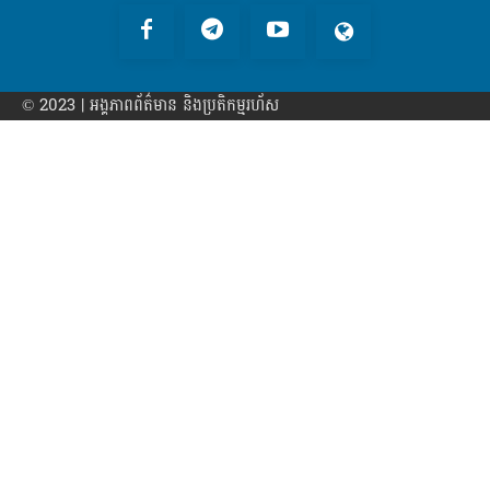
© 2023 | អង្គភាព​ព័ត៌មាន​ និងប្រតិកម្មរហ័ស