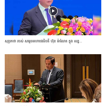
សុន្ទរកថា របស់ សម្ដេចមហាបវរធិបតី ហ៊ុន ម៉ាណែត ក្នុង សន្ន...