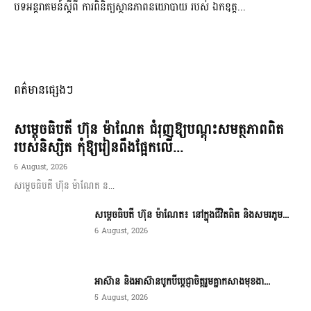
បទអន្តរាគមន៍ស្តីពី ការពិនិត្យស្ថានភាពនយោបាយ របស់ ឯកឧត្ត...
ពត៌មានផ្សេងៗ
សម្តេចធិបតី ហ៊ុន ម៉ាណែត ជំរុញឱ្យបណ្តុះសមត្ថភាពពិត
របស់និស្សិត កុំឱ្យរៀនពឹងផ្អែកលើ...
6 August, 2026
សម្តេចធិបតី ហ៊ុន ម៉ាណែត ន...
សម្តេចធិបតី ហ៊ុន ម៉ាណែត៖ នៅក្នុងជីវិតពិត និងសមរភូម...
6 August, 2026
អាស៊ាន និងអាស៊ានបូកបីប្តេជ្ញាចិត្តរួមគ្នាកសាងមុខងា...
5 August, 2026