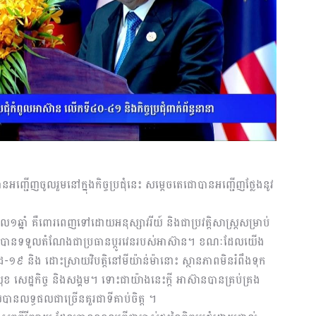
ានអញ្ជើញចូលរួមនៅក្នុងកិច្ចប្រជុំនេះ សម្តេចតេជោបានអញ្ជើញថ្លែងនូវ
នាំ គឺពោរពេញទៅដោយអនុស្សាវរីយ៍ និងជាប្រវត្តិសាស្ត្រសម្រាប់
គឧត្តម បានទទួលតំណែងជាប្រធានប្តូរវេនរបស់អាស៊ាន។​ ខណៈដែលយើង
ដ-១៩ និង ដោះស្រាយវិបត្តិនៅមីយ៉ាន់ម៉ានោះ ស្ថានភាពមិនរំពឹងទុក
ខ សេដ្ឋកិច្ច និងសង្គម។ ទោះជាយ៉ាងនេះក្តី អាស៊ានបានគ្រប់គ្រង
នលទ្ធផលជាច្រើនគួរជាទីគាប់ចិត្ត ។