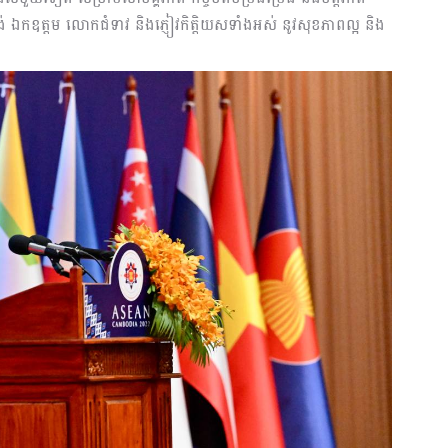
 ឯកឧត្តម លោកជំទាវ និងភ្ញៀវកិត្តិយសទាំងអស់ នូវសុខភាពល្អ និង