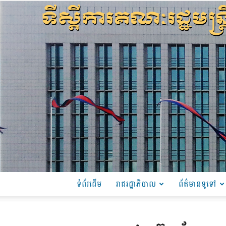
ទំព័រដើម
រាជរដ្ឋាភិបាល
ព័ត៌មានទូទៅ