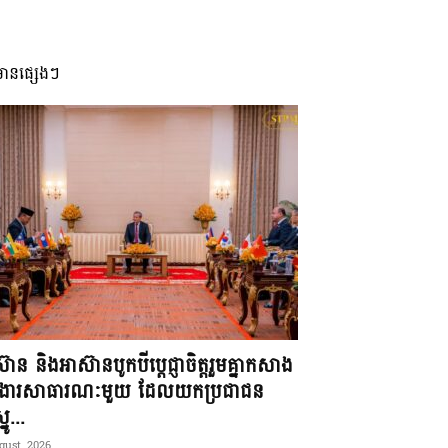
មានផ្សេងៗ
៊ាន និងអាស៊ានបូកបីប្តេជ្ញាចិត្តរួមគ្នាកសាង
ខងារសាធារណៈមួយ ដែលយកប្រជាជន
នូ...
gust, 2026