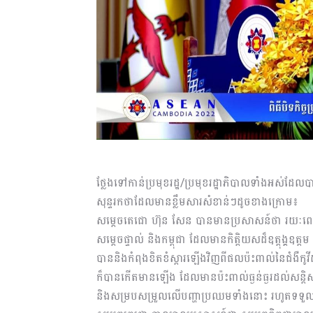
ថ្លែងទៅកាន់ប្រមុខរដ្ឋ/ប្រមុខរដ្ឋាភិបាលទាំងអស់ដែលប
សុន្ទរកថាដែលមានខ្លឹមសារសំខាន់ៗដូចខាងក្រោម៖
សម្តេចតេជោ ហ៊ុន សែន បានមានប្រសាសន៍ថា រយៈពេល១ឆ្
សម្តេចផ្ទាល់ និងកម្ពុជា ដែលមានកិត្តិយសដ៏ឧត្តុង្
បាននិងកំពុងខិតខំស្តារឡើងវិញពីផលប៉ះពាល់នៃជំងឺកូវី
ក៏បានកើតមានឡើង ដែលមានប៉ះពាល់ធ្ងន់ធ្ងរដល់សន្តិសុ
និងសម្របសម្រួលលើបញ្ហាប្រឈមទាំងនោះ រហូតទទួលបា