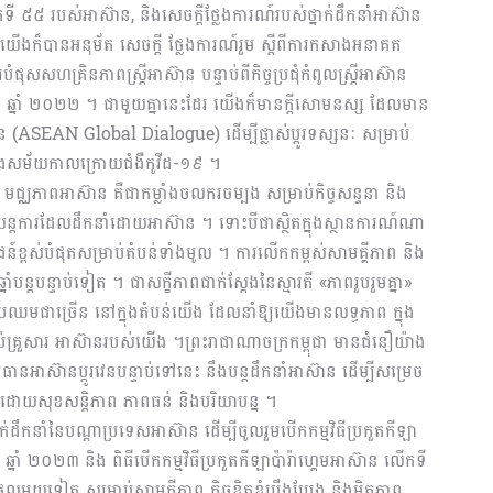
ើកទី ៥៥ របស់អាស៊ាន, និងសេចក្តីថ្លែងការណ៍របស់ថ្នាក់ដឹកនាំអាស៊ាន
។ យើងក៏បានអនុម័ត សេចក្តី ថ្លែងការណ៍រួម ស្តីពីការកសាងអនាគត
សហគ្រិនភាពស្ត្រីអាស៊ាន បន្ទាប់ពីកិច្ចប្រជុំកំពូលស្រ្តីអាស៊ាន
ឆ្នាំ ២០២២ ។ ជាមួយគ្នានេះដែរ យើងក៏មានក្តីសោមនស្ស ដែលមាន
 (ASEAN Global Dialogue) ដើម្បីផ្លាស់ប្តូរទស្សនៈ សម្រាប់
នុងសម័យកាលក្រោយជំងឺកូវីដ-១៩ ។
មជ្ឈភាពអាស៊ាន គឺជាកម្លាំងចលករចម្បង សម្រាប់កិច្ចសន្ទនា និង
ៈយន្តការដែលដឹកនាំដោយអាស៊ាន ។ ទោះបីជាស្ថិតក្នុងស្ថានការណ៍ណា
ន៍ខ្ពស់បំផុតសម្រាប់តំបន់ទាំងមូល ។ ការលើកកម្ពស់សាមគ្គីភាព និង
ន្តបន្ទាប់ទៀត ។ ជាសក្ខីភាពជាក់ស្តែងនៃស្មារតី «ភាពរួបរួមគ្នា»
ាប្រឈមជាច្រើន នៅក្នុងតំបន់យើង ដែលនាំឱ្យយើងមានលទ្ធភាព ក្នុង
ាប់គ្រួសារ អាស៊ានរបស់យើង ។ព្រះរាជាណាចក្រកម្ពុជា មានជំនឿយ៉ាង
អាស៊ានប្តូរវេនបន្ទាប់ទៅនេះ នឹងបន្តដឹកនាំអាស៊ាន ដើម្បីសម្រេច
ោយសុខសន្តិភាព ភាពធន់ និងបរិយាបន្ន ។
ឹកនាំនៃបណ្តាប្រទេសអាស៊ាន ដើម្បីចូលរួមបើកកម្មវិធីប្រកួតកីឡា
្នាំ ២០២៣ និង ពិធីបើកកម្មវិធីប្រកួតកីឡាប៉ារ៉ាហ្គេមអាស៊ាន លើកទី
មួយទៀត សម្រាប់សាមគ្គីភាព កិច្ចខិតខំប្រឹងប្រែង និងមិត្តភាព