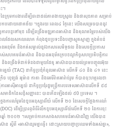
តីរីករាយ ដែលបានទទួលធ្វើជាម្ចាស់ផ្ទះនៃកិច្ចប្រជុំដោយផ្ទាល់
នេះ។
ប្រែងនៃក្រុមការងារដើម្បីធានាដល់ភាពងាយស្រួល និងផាសុខភាព សម្រាប់
៊ានប្រកបដោយជោគជ័យ ។ក្នុងរយៈពេល៤ ថ្ងៃនេះ យើងសម្រេចបាននូវ
កិច្ចការបន្តទៅមុខ ដើម្បីពង្រឹងមជ្ឈភាពអាស៊ាន និងគុណតម្លៃរបស់យើង
ពេលដែលសកលលោក កំពុងជួបប្រទះនឹងបញ្ហាស្មុគស្មាញ ក្នុងតំបន់
ានអនុម័ត និងកត់សម្គាល់នូវឯកសារសមិទ្ធផល និងសេចក្តីប្រកាស
ស់សហគមន៍អាស៊ាន និងបានអនុម័តក្របខណ្ឌកិច្ចសហប្រតិបត្តិការ
ត និងពង្រឹងទំនាក់ទំនងជាមួយដៃគូ អាស៊ានបានយល់ព្រមបញ្ចូលអ៊ុយ
ស៊ីអាគ្នេយ៍ (TAC) នាកិច្ចប្រជុំកំពូលអាស៊ាន លើកទី ៤០ និង ៤១ នេះ
ិច ហូឡង់ អូម៉ាន កាតា និងអេមីរ៉ាតអារ៉ាប់រួម ក៏បានចុះហត្ថលេខា
ការអាស៊ីអាគ្នេយ៍ នាកិច្ចប្រជុំរដ្ឋមន្រ្តីការបរទេសអាស៊ានលើកទី ៥៥
រទេសជាសមាជិកនៃសន្ធិសញ្ញានេះ បានកើនឡើងដល់ ៥0 ប្រទេស ។
ែងការណ៍រួមនៃខួបអនុស្សាវរីយ៍ លើកទី ២០ នៃសេចក្តីថ្លែងការណ៍
 (DOC) ដើម្បីប្រារព្ធពិធីរំលឹកខួបអនុស្សាវរីយ៍លើកទី ២០ នៃការចុះ
 នេះ នាឆ្នាំ ២០០២ ។សម្រាប់ការកសាងសហគមន៍អាស៊ានវិញ យើងបាន
អាស៊ាន ស្តីពី «អាស៊ានរួមគ្នាធ្វើ៖ ដោះស្រាយបញ្ហាប្រឈមទាំងអស់គ្នា»,