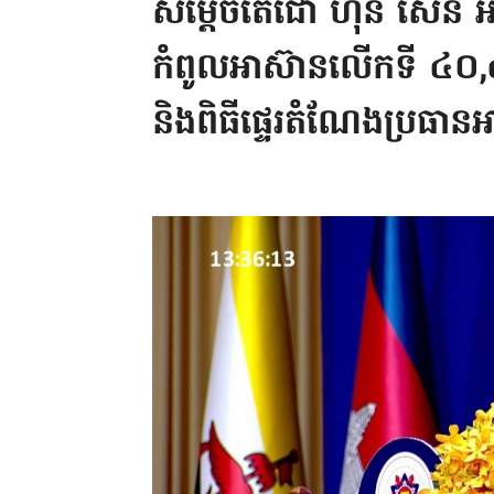
សម្តេចតេជោ ហ៊ុន សែន អញ្ជ
កំពូលអាស៊ានលើកទី ៤០,៤១ ន
និងពិធីផ្ទេរតំណែងប្រធានអ