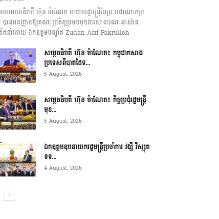
េចមហាបវរធិបតី ហ៊ុន ម៉ាណែត នាយករដ្ឋមន្ត្រីនៃព្រះរាជាណាចក្រ
ុជា បានអនុញ្ញាតឱ្យគណៈប្រតិភូប្រមុខមុខងារសាធារណៈអាស៊ាន
ឹកនាំដោយ ឯកឧត្តមបណ្ឌិត Zudan Arif Fakrulloh
សម្ដេចធិបតី ហ៊ុន ម៉ាណែត៖ កម្ពុជាកសាង
ប្រទេសពីបាតដៃទ...
5 August, 2026
សម្ដេចធិបតី ហ៊ុន ម៉ាណែត៖ កិច្ចប្រជុំរដ្ឋមន្ត្រី
មុខ...
5 August, 2026
ឯកឧត្តមឧបនាយករដ្ឋមន្ត្រីប្រចាំការ វង្សី វិស្សុត
ទទ...
4 August, 2026