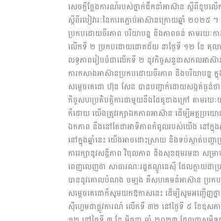
សេចក្តីថ្លែងការណ៍របស់ថ្នាក់ដឹកនាំអាស៊ាន ស្ដីពីខួបល
ស្ដីពីរបៀវារៈនៃការតភ្ជាប់អាស៊ានក្រោយឆ្នាំ ២០២៥ 
ប្រកបដោយចីរភាព បរិយាបន្ន និងភាពធន់ តាមរយៈការបំផុស
លើកទី ២ ប្រកបដោយជោគជ័យ នាថ្ងៃទី ១២ ខែ តុលា 
លទ្ធភាពរៀបចំជាលើកទី ២ នូវកិច្ចសន្ទនាសកលអាស៊ាន
ការកសាងអាស៊ានប្រកបដោយចីរភាព និងបរិយាបន្ន ក្
សម្តេចតេជោ ហ៊ុន សែន បានបញ្ជាក់ដោយសង្កត់ធ្ងន់ថា 
កិច្ចសហប្រតិបត្តិការជាមួយនឹងដៃគូខាងក្រៅ តាមរយ
ក៏ដោយ យើងត្រូវរក្សាឯកភាពអាស៊ាន ដើម្បីអត្ថប្រយោជ
ឯកភាព នឹងនៅតែជាអាទិភាពកំពូលរបស់យើង នៅក្នុងឆ្នាំប
នៅក្នុងឆ្នាំនេះ យើងអាចដោះស្រាយ និងទប់ស្កាត់បញ្ហ
ការរក្សានូវសន្តិភាព វិបុលភាព និងសុខដុមរមនា សម្រ
ពេញលេញថា សាធារណៈរដ្ឋឥណ្ឌូនេស៊ី ដែលក្លាយជាប្រធាន
បាននូវគោលបំណង ចម្បង គឺសហគមន៍អាស៊ាន ប្រកបដ
សម្តេចតេជោក៏សូមយកឱកាសនេះ ដើម្បីសូមអញ្ជើញថ្នាក់ដ
ស៊ីហ្គេមជាផ្លូវការណ៍ លើកទី ៣២ នៅថ្ងៃទី ៥ ខែឧសភា ឆ
១២ នៅថ្ងៃទី ៣ ខែ មិថុនា ឆ្នាំ ២០២៣ ដែលជាសមិទ្ធផល