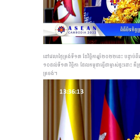
នៅវេលាថ្ងៃត្រង់ទី១៣ ខែវិច្ឆិកាឆ្នាំ២០២២នេះ បន្ទាប់
១០ដល់ទី១៣ វិច្ឆិកា ដែលកម្ពុជាធ្វើជាម្ចាស់ផ្ទះន
ត្រចង់។