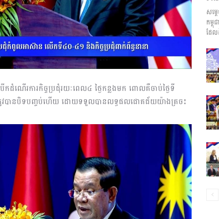
សម្ត
ព័ត៌មាន​
កម្ព
ដែលដ
និង
ពីបើកដំណើរការកិច្ចប្រជុំរយៈពេល៤ ថ្ងៃកន្លងមក ពោលគឺចាប់ថ្ងៃទី
ោះ គឺត្រូវបានបិទបញ្ចប់ហើយ ដោយទទួលបានលទ្ធផលជោគជ័យយ៉ាងត្រចះ
ប្រតិកម្ម
រហ័ស