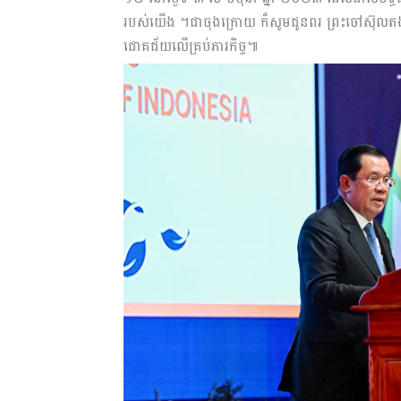
របស់យើង ។​ជាចុងក្រោយ ក៏សូមជូនពរ ព្រះចៅស៊ុលតង់
ជោគជ័យលើគ្រប់ភារកិច្ច៕