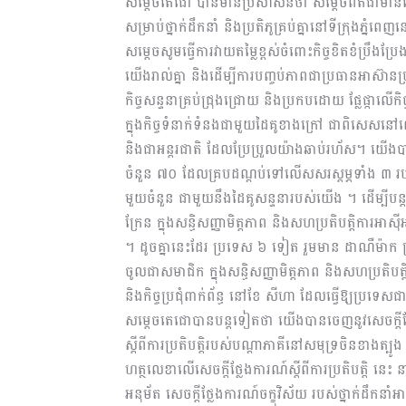
សម្តេចតេជោ បានមានប្រសាសន៍ថា សម្តេចពិតជាមានសេចក្
សម្រាប់ថ្នាក់ដឹកនាំ និងប្រតិភូគ្រប់គ្នានៅទីក្រុងភ្នំពេញ
សម្តេចសូមធ្វើការវាយតម្លៃខ្ពស់ចំពោះកិច្ចខិតខំប្រឹង
យើងរាល់គ្នា និងដើម្បីការបញ្ចប់ភាពជាប្រធានអាស
កិច្ចសន្ទនាគ្រប់ជ្រុងជ្រោយ និងប្រកបដោយ ផ្លែផ្កាលើ
ក្នុងកិច្ចទំនាក់ទំនងជាមួយដៃគូខាងក្រៅ ជាពិសេសនៅ
និងជាអន្តរជាតិ ដែលប្រែប្រួលយ៉ាងឆាប់រហ័ស។ យើងប
ចំនួន ៧០ ដែលគ្របដណ្តប់ទៅលើសសរស្តម្ភទាំង ៣ រប
មួយចំនួន ជាមួយនឹងដៃគូសន្ទនារបស់យើង ។ ដើម្បីបន្
ក្រែន ក្នុងសន្ធិសញ្ញាមិត្តភាព និងសហប្រតិបត្តិការអា
។ ដូចគ្នានេះដែរ ប្រទេស ៦ ទៀត រួមមាន ដាណឺម៉ាក ក្រ
ចូលជាសមាជិក ក្នុងសន្ធិសញ្ញាមិត្តភាព និងសហប្រតិបត្តិ
និងកិច្ចប្រជុំពាក់ព័ន្ធ នៅខែ សីហា ដែលធ្វើឱ្យប្
សម្តេចតេជោបានបន្តទៀតថា យើងបានចេញនូវសេចក្តីថ្ល
ស្តីពីការប្រតិបត្តិរបស់បណ្តាភាគីនៅសមុទ្រចិនខាងត្បូង
ហត្ថលេខាលើសេចក្តីថ្លែងការណ៍ស្តីពីការប្រតិបត្តិ
អនុម័ត សេចក្តីថ្លែងការណ៍ចក្ខុវិស័យ របស់ថ្នាក់ដឹកនាំ