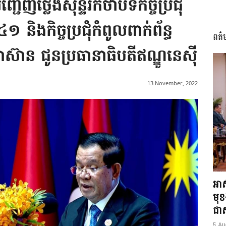
ើញថ្លែងសុន្ទរកថាបិទកិច្ចប្រជុំ
ិងកិច្ចប្រជុំកំពូលពាក់ព័ន្ធ
ពត៌
I
ាស៊ាន ជូនប្រធានាធិបតីឥណ្ឌូនេស៊ី
13 November, 2022
អង្គ
ភាព​
អាស
មុ
ជាស្
5 Au