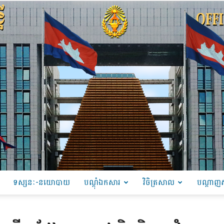
ទស្សនៈ-នយោបាយ
បណ្ដុំឯកសារ
វិចិត្រសាល
បណ្តាញស
PRU