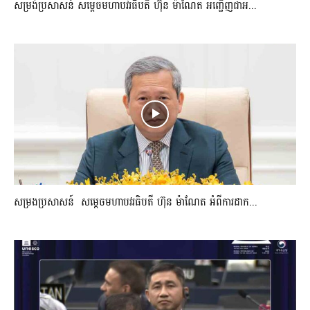
សម្រង់ប្រសាសន៍ សម្ដេចមហាបវរធិបតី ហ៊ុន ម៉ាណែត អញ្ជើញជាអ...
សម្រងប្រសាសន៍ សម្ដេចមហាបវរធិបតី ហ៊ុន ម៉ាណែត អំពីការដាក...