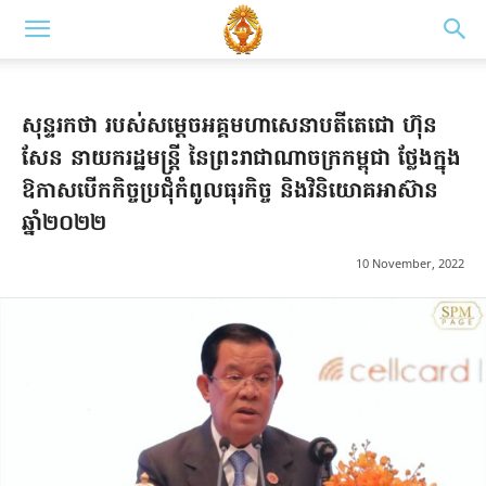
សុន្ទរកថា របស់សម្តេចអគ្គមហាសេនាបតីតេជោ ហ៊ុន
សែន នាយករដ្ឋមន្ត្រី នៃព្រះរាជាណាចក្រកម្ពុជា ថ្លែងក្នុង
ឱកាសបើកកិច្ចប្រជុំកំពូលធុរកិច្ច និងវិនិយោគអាស៊ាន
ឆ្នាំ២០២២
10 November, 2022