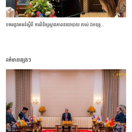
បទអន្តរាគមន៍ស្តីពី ការពិនិត្យស្ថានភាពនយោបាយ របស់ ឯកឧត្ត...
ពត៌មានផ្សេងៗ