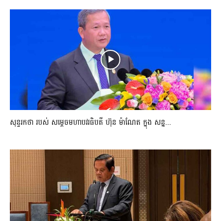
សុន្ទរកថា របស់ សម្ដេចមហាបវរធិបតី ហ៊ុន ម៉ាណែត ក្នុង សន្ន...