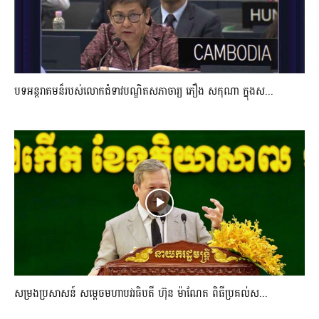
បទអន្តរាគមន៏របស់លោកជំទាវបណ្ឌិតសភាចារ្យ ភឿង សកុណា ក្នុងស...
សម្រងប្រសាសន៍ សម្ដេចមហាបវរធិបតី ហ៊ុន ម៉ាណែត ពិធីប្រគល់ស...