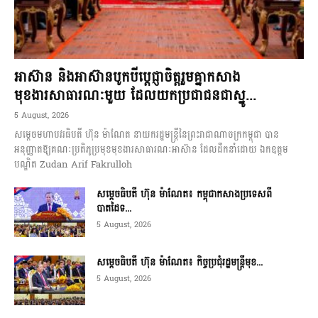
អាស៊ាន និងអាស៊ានបូកបីប្តេជ្ញាចិត្តរួមគ្នាកសាង
មុខងារសាធារណៈមួយ ដែលយកប្រជាជនជាស្នូ...
5 August, 2026
សម្តេចមហាបវរធិបតី ហ៊ុន ម៉ាណែត នាយករដ្ឋមន្ត្រីនៃព្រះរាជាណាចក្រកម្ពុជា បាន
អនុញ្ញាតឱ្យគណៈប្រតិភូប្រមុខមុខងារសាធារណៈអាស៊ាន ដែលដឹកនាំដោយ ឯកឧត្តម
បណ្ឌិត Zudan Arif Fakrulloh
សម្ដេចធិបតី ហ៊ុន ម៉ាណែត៖ កម្ពុជាកសាងប្រទេសពី
បាតដៃទ...
5 August, 2026
សម្ដេចធិបតី ហ៊ុន ម៉ាណែត៖ កិច្ចប្រជុំរដ្ឋមន្ត្រីមុខ...
5 August, 2026