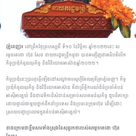
(ភ្នំពេញ)៖
នៅព្រឹកថ្ងៃព្រហស្បតិ៍ ទី១០ ខែវិច្ឆិកា ឆ្នាំ២០២២នេះ ស
ម្តេចតេជោ ហ៊ុន សែន នាយករដ្ឋមន្ត្រីកម្ពុជា បានអញ្ជើញជាអធិបតីបើក
កិច្ចប្រជុំកំពូលធុរកិច្ច និងវិនិយោគអាស៊ានឆ្នាំ២០២២។
កិច្ចប្រជុំនេះប្រារព្ធធ្វើឡើងនៅសណ្ឋាគារសូហ្វីតែលភូគីត្រាភ្នំពេញ។ កិច្ច
ប្រជុំកំពូលធុរកិច្ច និងវិនិយោគអាស៊ាន គឺជាព្រឹត្តិការណ៍ដ៏ធំប្រចាំតំបន់
អាស៊ីអាគ្នេយ៍ និងជាវេទិកាដ៏សំខាន់សម្រាប់សហគមន៍ធុរកិច្ច ជួបពិភាក្សា
ដោយផ្ទាល់ជាមួយថ្នាក់ដឹកនាំប្រទេស និងប្រធានក្រុមហ៊ុន ដើម្បីដោះ
ស្រាយបញ្ហាប្រឈមក្នុងតំបន់អាស៊ីអាគ្នេយ៍។
ខាងក្រោមជាខ្លឹមសារទាំងស្រុងនៃសុន្ទរកថារបស់សម្តេចតេជោ ហ៊ុន