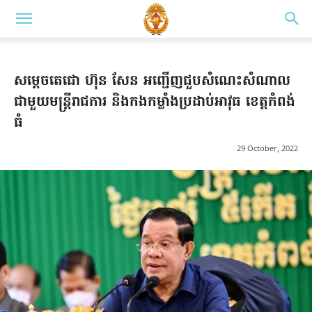
សម្តេចតេជោ ហ៊ុន សែន អញ្ជើញជួបសំណេះសំណាល
ជាមួយមន្ត្រីរាជការ និងកងកម្លាំងប្រដាប់អាវុធ ខេត្តកំពង់
ធំ
29 October, 2022