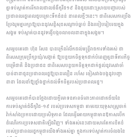
គ្នាទប់ស្កាត់ការរីករាលដាលជំងឺកូវីដ១៩ និងជួយដោះស្រាយបញ្ហារបស់
ប្រជាពលរដ្ឋពេលជួបគ្រោះទឹកជំនន់ នាពេលថ្មីៗនេះ។ ជាពិសេសការប្រឹង
ប្រែងរួមគ្នារក្សាឱ្យបាននូវសន្តិសុខសណ្តាប់ធ្នាប់ និងរបៀបរៀបរយក្នុង
សង្គម ទប់ស្កាត់បាននូវទង្វើបង្កចលាចលនានាក្នុងសង្គម។
សម្តេចតេជោ ហ៊ុន សែន បានក្រើនរំលឹកដល់មន្ត្រីរាជការទាំងអស់ ជា
ពិសេសក្រុមប្រឹក្សាឃុំ/សង្កាត់ ឱ្យបន្តយកចិត្តទុកដាក់បំពេញតួនាទីភារកិច្ច
បម្រើជាតិ និងប្រជាជន ជាពិសេសបន្តយកចិត្តទុកដាក់ផ្តល់នូវសេវាចាំ
បាច់នានាជូនប្រជាពលរដ្ឋឱ្យបានលឿន រហ័ស ចៀសវាងបង្កនូវបញ្ហា
នានា ដែលនាំឱ្យថ្នាំងថ្នាក់ដល់ទឹកចិត្តរបស់ប្រជាពលរដ្ឋ។
សម្តេចតេជោក៏បានថ្លែងដោយក្តីមោទនភាពចំពោះភាពជោគជ័យនៃ
ការទប់ស្កាត់ជំងឺកូវិដ-១៩ របស់ប្រទេសកម្ពុជា តាមរយ:យុទ្ធសាស្ត្រចាក់
វ៉ាក់សាំងប្រកបដោយប្រសិទ្ធភាព ដែលធ្វើអោយកម្ពុជាមានឱកាសបើក
ដំណើរការប្រទេសជាតិឡើងវិញ។ ទាំងអស់នេះដោយសារតែការខិតខំ
របស់ប្រជាពលរដ្ឋកម្ពុជាយើងទាំងអស់គ្នា ក្នុងការទប់ស្កាត់ការចំលងនៃ