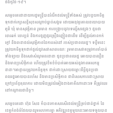
ជំងឺកូវីដ-១៩។
សម្តេចតេជោនាយករដ្ឋមន្ត្រីបានរំលឹកដល់មន្រ្តីទាំងអស់ ត្រូវបន្តយកចិត្ត
ទុកដាក់រក្សាសន្តិសុខសណ្ដាប់ធ្នាប់សង្គម ដោយអនុវត្តគោលនយោបាយ
ភូមិ ឃុំ មានសុវត្ថិភាព រួមមាន ការបង្ក្រាបនូវបទល្មើសផ្សេងៗ ដូចជា
ចោរឆក់ ចោរប្លន់ និងការជួញដូរគ្រឿងញៀនជាដើម ដើម្បីផ្តល់ភាពកក់
ក្តៅ និងធានាដល់សុវត្ថិភាពនៃការរស់នៅ របស់ប្រជាពលរដ្ឋ។ ទន្ទឹមនេះ
ត្រូវយកចិត្តទុកដាក់ផ្តល់នូវសេវាសាធារណៈ រួមមានសេវាតម្រូវការចាំបាច់
ទាំងឡាយ និងសេវាសំណូមពរនានា ជូនប្រជាពលរដ្ឋ អោយបានលឿន
និងមានប្រសិទ្ធិភាព ហើយត្រូវខិតខំបំបាត់អោយអស់នូវភាពអសកម្ម
នានា។អាជ្ញាធរត្រូវយកចិត្តទុក ដាក់ដោះស្រាយជម្លោះដីធ្លីជូនប្រជា
ពលរដ្ឋអោយបានរហ័ស និងមានប្រសិទ្ធិភាព ជាពិសេសការដោះស្រាយ
ក្រៅប្រព័ន្ធតុលាការ ដោយមិនត្រូវលំអៀងខាងភាគីណានោះទេ គឺត្រូវឈរ
នៅកណ្ដាលជានិច្ច។
សម្តេចតេជោ ហ៊ុន សែន ក៏បានកោតសរសើរដល់មន្ត្រីគ្រប់ជាន់ថ្នាក់ នៃ
ខេត្តកំពង់ធំដែលបានរួមសហការគ្នា អភិវឌ្ឍខេត្តមួយនេះអោយទទួលបាន