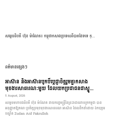
សម្ដេចធិបតី ហ៊ុន ម៉ាណែត៖ កម្ពុជាកសាងប្រទេសពីបាតដៃទទេ ក្...
ពត៌មានផ្សេងៗ
អាស៊ាន និងអាស៊ានបូកបីប្តេជ្ញាចិត្តរួមគ្នាកសាង
មុខងារសាធារណៈមួយ ដែលយកប្រជាជនជាស្នូ...
5 August, 2026
សម្តេចមហាបវរធិបតី ហ៊ុន ម៉ាណែត នាយករដ្ឋមន្ត្រីនៃព្រះរាជាណាចក្រកម្ពុជា បាន
អនុញ្ញាតឱ្យគណៈប្រតិភូប្រមុខមុខងារសាធារណៈអាស៊ាន ដែលដឹកនាំដោយ ឯកឧត្តម
បណ្ឌិត Zudan Arif Fakrulloh