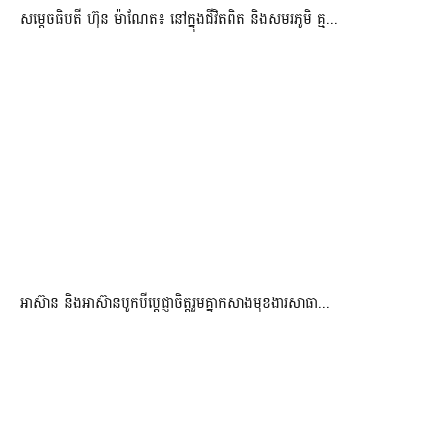
សម្តេចធិបតី ហ៊ុន ម៉ាណែត៖ នៅក្នុងជីវិតពិត និងសមរភូមិ គ្ម...
អាស៊ាន និងអាស៊ានបូកបីប្តេជ្ញាចិត្តរួមគ្នាកសាងមុខងារសាធា...