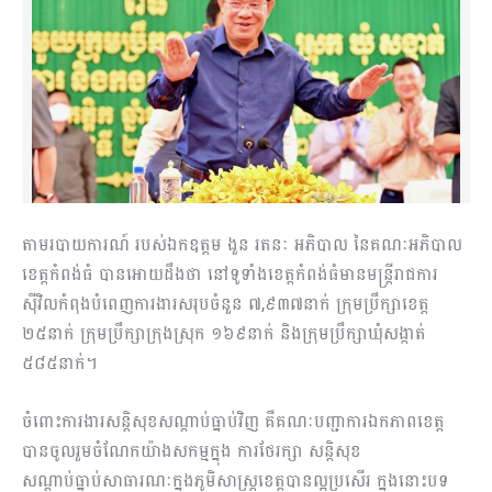
តាមរបាយការណ៍ របស់ឯកឧត្តម ងួន រតនៈ អភិបាល នៃគណៈអភិបាល
ខេត្តកំពង់ធំ បានអោយដឹងថា នៅទូទាំងខេត្តកំពង់ធំមានមន្ត្រីរាជការ
ស៊ីវិលកំពុងបំពេញការងារសរុបចំនួន ៧,៩៣៧នាក់ ក្រុមប្រឹក្សាខេត្ត
២៥នាក់ ក្រុមប្រឹក្សាក្រុងស្រុក ១៦៩នាក់ និងក្រុមប្រឹក្សាឃុំសង្កាត់
៥៨៥នាក់។
ចំពោះការងារសន្តិសុខសណ្តាប់ធ្នាប់វិញ គឺគណៈបញ្ជាការឯកភាពខេត្ត
បានចូលរួមចំណែកយ៉ាងសកម្មក្នុង ការថែរក្សា សន្តិសុខ
សណ្តាប់ធ្នាប់សាធារណៈក្នុងភូមិសាស្ត្រខេត្តបានល្អប្រសើរ ក្នុងនោះបទ