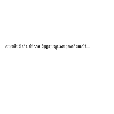
សម្តេចធិបតី ហ៊ុន ម៉ាណែត ជំរុញឱ្យបណ្តុះសមត្ថភាពពិតរបស់និ...