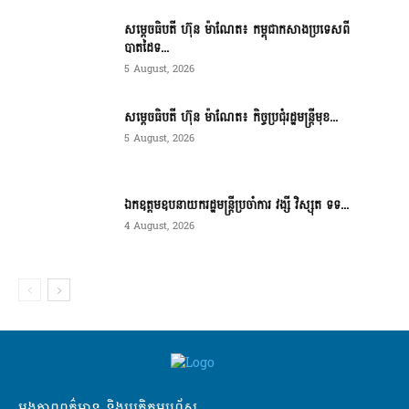
សម្ដេចធិបតី ហ៊ុន ម៉ាណែត៖ កម្ពុជាកសាងប្រទេសពី
បាតដៃទ...
5 August, 2026
សម្ដេចធិបតី ហ៊ុន ម៉ាណែត៖ កិច្ចប្រជុំរដ្ឋមន្ត្រីមុខ...
5 August, 2026
ឯកឧត្តមឧបនាយករដ្ឋមន្ត្រីប្រចាំការ វង្សី វិស្សុត ទទ...
4 August, 2026
អង្គភាពពត៌មាន និងប្រតិកម្មរហ័ស