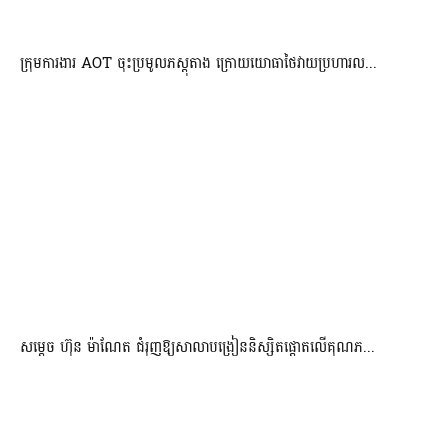
ក្រុមការងារ AOT ចុះប្រមូលភស្តុតាង ក្រោយយោធាថៃវាយប្រហារល...
សម្តេច ហ៊ុន ម៉ាណែត ជំរុញឱ្យសាលាបង្រៀននិស្សិតផ្តោតលើគុណភ...