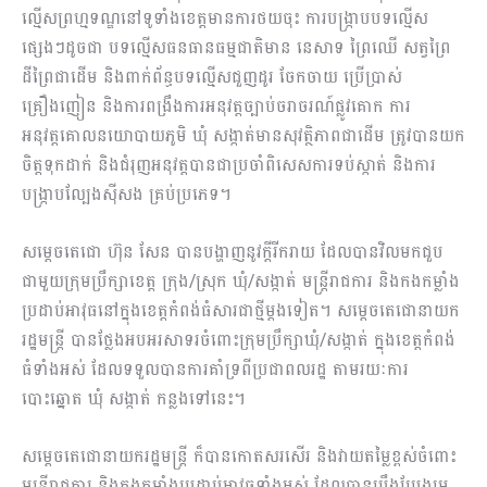
ល្មើសព្រហ្មទណ្ឌនៅទូទាំងខេត្តមានការថយចុះ ការបង្ក្រាបបទល្មើស
ផ្សេងៗដូចជា បទល្មើសធនធានធម្មជាតិមាន នេសាទ ព្រៃឈើ សត្វព្រៃ
ដីព្រៃជាដើម និងពាក់ព័ន្ធបទល្មើសជួញដូរ ចែកចាយ ប្រើប្រាស់
គ្រឿងញៀន និងការពង្រឹងការអនុវត្តច្បាប់ចរាចរណ៍ផ្លូវគោក ការ
អនុវត្តគោលនយោបាយភូមិ ឃុំ សង្កាត់មានសុវត្ថិភាពជាដើម ត្រូវបានយក
ចិត្តទុកដាក់ និងជំរុញអនុវត្តបានជាប្រចាំពិសេសការទប់ស្កាត់ និងការ
បង្ក្រាបល្បែងស៊ីសង គ្រប់ប្រភេទ។
សម្តេចតេជោ ហ៊ុន សែន បានបង្ហាញនូវក្តីរីករាយ ដែលបានវិលមកជួប
ជាមួយក្រុមប្រឹក្សាខេត្ត ក្រុង/ស្រុក ឃុំ/សង្កាត់ មន្ត្រីរាជការ និងកងកម្លាំង
ប្រដាប់អាវុធនៅក្នុងខេត្តកំពង់ធំសារជាថ្មីម្តងទៀត។ សម្តេចតេជោនាយក
រដ្ឋមន្ត្រី បានថ្លែងអបអរសាទរចំពោះក្រុមប្រឹក្សាឃុំ/សង្កាត់​ ក្នុងខេត្តកំពង់
ធំទាំងអស់ ដែលទទួលបានការគាំទ្រពីប្រជាពលរដ្ឋ តាមរយៈការ
បោះឆ្នោត ឃុំ សង្កាត់ កន្លងទៅនេះ។
សម្តេចតេជោនាយករដ្ឋមន្ត្រី ក៏បានកោតសរសើរ និងវាយតម្លៃខ្ពស់ចំពោះ
មន្ត្រីរាជការ និងកងកម្លាំងប្រដាប់អាវុធទាំងអស់ ដែលបានប្រឹងប្រែងរួម