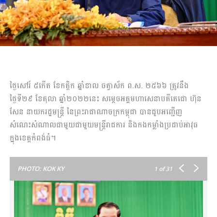
ថ្ងៃសៅរ៍ ៥កើត ខែកត្តិក ឆ្នាំខាល ចត្វាស័ក ព.ស. ២៥៦៦ ត្រូវនឹង
ថ្ងៃទី២៩ ខែតុលា ឆ្នាំ២០២២នេះ សម្តេចអគ្គមហាសេនាបតីតេជោ ហ៊ុន
សែន នាយករដ្ឋមន្ត្រី នៃព្រះរាជាណាចក្រកម្ពុជា បានជួបអញ្ជើញ
សំណេះសំណាលជាមួយជាមួយមន្ត្រីរាជការ និងកងកម្លាំងប្រដាប់អាវុធ
ក្នុងខេត្តកំពង់ធំ។
PHOTO: KOK KY
1
of 31