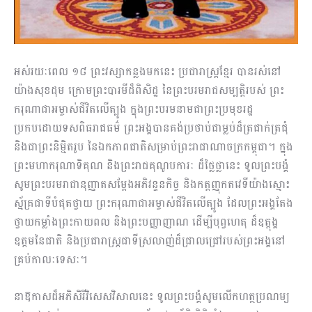
អស់រយៈពេល ១៨ ព្រះវស្សាកន្លងមកនេះ ប្រជារាស្ដ្រខ្មែរ បានរស់នៅ
យ៉ាងសុខដុម ក្រោមព្រះបារមីដ៏ពិសិដ្ឋ នៃព្រះបរមរាជសម្បត្តិរបស់ ព្រះ
ករុណាជាអម្ចាស់ជីវិតលើត្បូង ក្នុងព្រះបរមនាមជាព្រះប្រមុខរដ្ឋ
ប្រកបដោយទសពិធរាជធម៌ ព្រះអង្គបានគង់ប្រថាប់ជាម្លប់ដ៏ត្រជាក់ត្រជុំ
និងជាព្រះនិម្មិតរូប នៃឯកភាពជាតិសម្រាប់ព្រះរាជាណាចក្រកម្ពុជា។ ក្នុង
ព្រះមហាករុណាទិគុណ និងព្រះរាជគុណូបការៈ ដ៏ថ្លៃថ្លានេះ ទូលព្រះបង្គំ
សូមព្រះបរមរាជានុញ្ញាតសម្ដែងអភិវន្ទនកិច្ច និងកត្តញ្ញុកតវេទីយ៉ាងស្មោះ
ស្ម័គ្រជាទីបំផុតថ្វាយ ព្រះករុណាជាអម្ចាស់ជីវិតលើត្បូង ដែលព្រះអង្គតែង
ថ្វាយកម្លាំងព្រះកាយពល និងព្រះបញ្ញាញាណ ដើម្បីបុព្វហេតុ ដ៏ឧត្តុង្គ
ឧត្តមនៃជាតិ និងប្រជារាស្ដ្រជាទីស្រលាញ់ដ៏ជ្រាលជ្រៅរបស់ព្រះអង្គនៅ
គ្រប់កាលៈទេសៈ។
នាឱកាសដ៏អភិសិរីវិសេសវិសាលនេះ ទូលព្រះបង្គំសូមលើកហត្ថប្រណម្យ