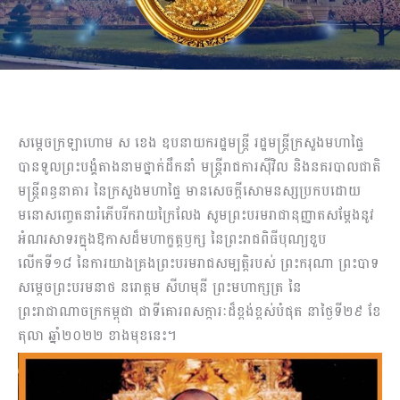
សម្តេចក្រឡាហោម ស ខេង ឧបនាយករដ្ឋមន្រ្តី រដ្ឋមន្រ្តីក្រសួងមហាផ្ទៃ
បានទូលព្រះបង្គំតាងនាមថ្នាក់ដឹកនាំ មន្រ្តីរាជការស៊ីវិល និងនគរបាលជាតិ
មន្ត្រីពន្ធនាគារ នៃក្រសួងមហាផ្ទៃ មានសេចក្ដីសោមនស្សប្រកបដោយ
មនោសញ្ចេតនារំភើបរីករាយក្រៃលែង សូមព្រះបរមរាជានុញ្ញាតសម្ដែងនូវ
អំណរសាទរក្នុងឱកាសដ៏មហាក្ខត្តឫក្ស នៃព្រះរាជពិធីបុណ្យខួប
លើកទី១៨ នៃការយាងគ្រងព្រះបរមរាជសម្បត្តិរបស់ ព្រះករុណា ព្រះបាទ
សម្ដេចព្រះបរមនាថ នរោត្តម សីហមុនី ព្រះមហាក្សត្រ នៃ
ព្រះរាជាណាចក្រកម្ពុជា ជាទីគោរពសក្ការៈដ៏ខ្ពង់ខ្ពស់បំផុត នាថ្ងៃទី២៩ ខែ
តុលា ឆ្នាំ២០២២ ខាងមុខនេះ។