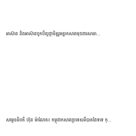
អាស៊ាន និងអាស៊ានបូកបីប្តេជ្ញាចិត្តរួមគ្នាកសាងមុខងារសាធា...
សម្ដេចធិបតី ហ៊ុន ម៉ាណែត៖ កម្ពុជាកសាងប្រទេសពីបាតដៃទទេ ក្...