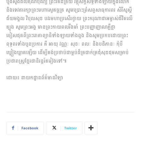
បួងសួងដល់គុណបុណ្យ ព្រះរតនត្រ័យ វត្ថុស័ក្តិសិទ្ធិទាំងឡាយក្នុងលោក
និងទេវតារក្សាព្រះមហាស្វេតច្ឆត្រ សូមប្រោះព្រំសព្ទសាធុការពរ សិរីសួស្តី
ជ័យមង្គល វិបុលសុខ បវរមហាប្រសើរថ្វាយ ព្រះករុណាជាអម្ចាស់ជីវិតលើ
ត្បូង សូមព្រះអង្គ មានព្រះកាយពលរឹងមាំ ព្រះបញ្ញាញាណភ្លឺថ្លា
ចៀសផុតពីព្រះរោគាព្យាធិទាំងឡាយទាំងពួង និងសូមប្រកបដោយព្រះ
ពុទ្ធពរទាំងបួនប្រការ គឺ អាយុ វណ្ណៈ សុខៈ ពលៈ និងបដិភានៈ កុំបី
ឃ្លៀងឃ្លាតឡើយ ដើម្បីគង់ប្រថាប់ជាម្លប់ដ៏ត្រជាក់ត្រជុំសុខដុមសម្រាប់
ប្រជារាស្ត្រខ្មែរជានិរន្ដរ៍តរៀងទៅ៕
ដោយ៖ នាយកដ្ឋានព័ត៌មានវិទ្យា
Facebook
Twitter