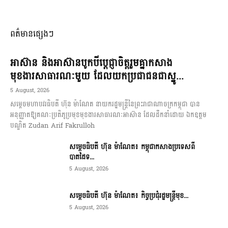
ពត៌មានផ្សេងៗ
អាស៊ាន និងអាស៊ានបូកបីប្តេជ្ញាចិត្តរួមគ្នាកសាង
មុខងារសាធារណៈមួយ ដែលយកប្រជាជនជាស្នូ...
5 August, 2026
សម្តេចមហាបវរធិបតី ហ៊ុន ម៉ាណែត នាយករដ្ឋមន្ត្រីនៃព្រះរាជាណាចក្រកម្ពុជា បាន
អនុញ្ញាតឱ្យគណៈប្រតិភូប្រមុខមុខងារសាធារណៈអាស៊ាន ដែលដឹកនាំដោយ ឯកឧត្តម
បណ្ឌិត Zudan Arif Fakrulloh
សម្ដេចធិបតី ហ៊ុន ម៉ាណែត៖ កម្ពុជាកសាងប្រទេសពី
បាតដៃទ...
5 August, 2026
សម្ដេចធិបតី ហ៊ុន ម៉ាណែត៖ កិច្ចប្រជុំរដ្ឋមន្ត្រីមុខ...
5 August, 2026