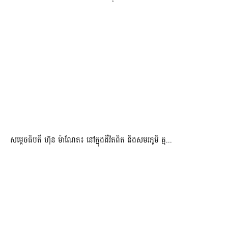
សម្តេចធិបតី ហ៊ុន ម៉ាណែត៖ នៅក្នុងជីវិតពិត និងសមរភូមិ គ្ម...