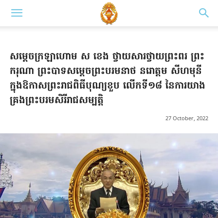
សម្ដេចក្រឡាហោម ស ខេង ថ្វាយសារថ្វាយព្រះពរ ព្រះ
ករុណា ព្រះបាទសម្ដេចព្រះបរមនាថ នរោត្តម សីហមុនី
ក្នុងឱកាសព្រះរាជពិធីបុណ្យខួប លើកទី១៨ នៃការយាង
គ្រងព្រះបរមសិរីរាជសម្បត្តិ
27 October, 2022