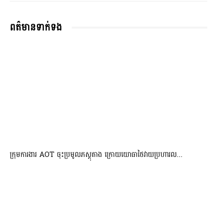
ពត៌មានទាក់ទង
ក្រុមការងារ AOT ចុះប្រមូលភស្តុតាង ក្រោយយោធាថៃវាយប្រហារល...