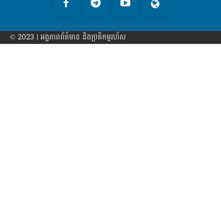
© 2023 | អង្គភាព​ព័ត៌មាន​ និងប្រតិកម្មរហ័ស