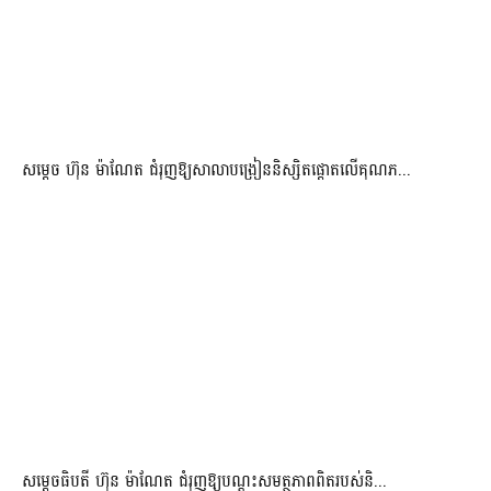
សម្តេច ហ៊ុន ម៉ាណែត ជំរុញឱ្យសាលាបង្រៀននិស្សិតផ្តោតលើគុណភ...
សម្តេចធិបតី ហ៊ុន ម៉ាណែត ជំរុញឱ្យបណ្តុះសមត្ថភាពពិតរបស់និ...