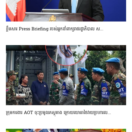
ខ្លឹមសារ Press Briefing របស់អ្នកនាំពាក្យរាជរដ្ឋាភិបាល ស...
ក្រុមការងារ AOT ចុះប្រមូលភស្តុតាង ក្រោយយោធាថៃវាយប្រហារល...