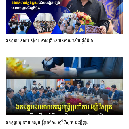
ឯកឧត្តម ស្វាយ ស៊ីថា៖ ការពង្រឹងសមត្ថភាពរបស់មន្ត្រីព័ត៌មា...
ឯកឧត្តមឧបនាយករដ្ឋមន្រ្តីប្រចាំការ វង្សី វិស្សុត អញ្ជើញដ...