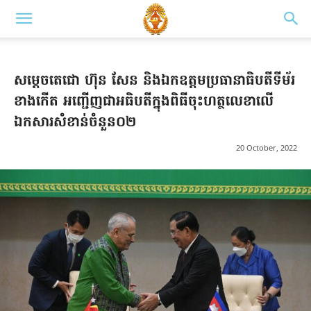
សម្ដេចតេជោ ហ៊ុន សែន និងឯកឧត្តមប្រធានាធិបតីទីម័រ
ខាងកើត អញ្ជើញជាអធិបតីក្នុងពិធីចុះហត្ថលេខាលើ
ឯកសារសំខាន់ចំនួន០២
20 October, 2022