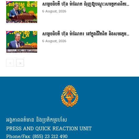
សម្តេចធិបតី ហ៊ុន ម៉ាណែត ជំរុញឱ្យបណ្តុះសមត្ថភាពពិតរ...
6 August, 2026
សម្តេចធិបតី ហ៊ុន ម៉ាណែត៖ នៅក្នុងជីវិតពិត និងសមរភូម...
6 August, 2026
អង្គភាពពត៌មាន និងប្រតិកម្មរហ័ស
PRESS AND QUICK REACTION UNIT
Phone/Fax: (855) 23 212 490