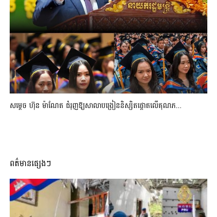
សម្តេច ហ៊ុន ម៉ាណែត ជំរុញឱ្យសាលាបង្រៀននិស្សិតផ្តោតលើគុណភ...
ពត៌មានផ្សេងៗ