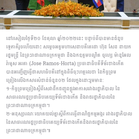
នៅរសៀលថ្ងៃទី២០ ខែតុលា ឆ្នាំ២០២២នេះ បន្ទាប់ពីបានមានជំនួប
ទ្វេភាគីរួចហើយនោះ សម្ដេចអគ្គមហាសេនាបតីតេជោ ហ៊ុន សែន នាយក
រដ្ឋមន្ត្រី នៃព្រះរាជាណាចក្រកម្ពុជា និងឯកឧត្តមបណ្ឌិត ចូហ្សេ ម៉ានូអែល
រ៉ាមូស អរតា (Jose Ramos-Horta) ប្រធានាធិបតីទីម័រខាងកើត
បានអញ្ជើញធ្វើជាសហធិបតីនៅក្នុងពិធីចុះហត្ថលេខា នៃកិច្ចព្រម
ព្រៀងលើឯកសារសំខាន់ចំនួន០២ ដែលក្នុងនោះរួមមាន:
១-កិច្ចព្រមព្រៀងស្ដីពីសេវាដឹកជញ្ជូនផ្លូវអាកាសរវាងរដ្ឋាភិបាល នៃ
សាធារណរដ្ឋប្រជាធិបតេយ្យទីម័រខាងកើត និងរាជរដ្ឋាភិបាលនៃ
ព្រះរាជាណាចក្រកម្ពុជា។
២-អនុស្សារណៈយោគយល់គ្នាស្ដីពីការធ្វើពាណិជ្ជកម្មអង្ករ រវាងរដ្ឋាភិបាល
នៃសាធារណរដ្ឋប្រជាធិបតេយ្យទីម័រខាងកើតនិងរាជរដ្ឋាភិបាលនៃ
ព្រះរាជាណាចក្រកម្ពុជា៕