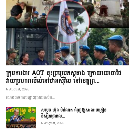
ក្រុមការងារ AOT ចុះប្រមូលភស្តុតាង ក្រោយយោធាថៃ
វាយប្រហារលើលំនៅឋានស៊ីវិល នៅខេត្តព្រ...
6 August, 2026
យោងតាមការបង្ហោះផ្សាយរបស់ក...
សម្តេច ហ៊ុន ម៉ាណែត ជំរុញឱ្យសាលាបង្រៀន
និស្សិតផ្តោតល...
6 August, 2026