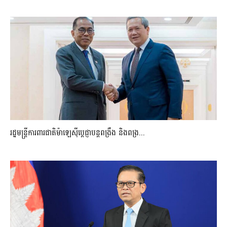
រដ្ឋមន្ត្រីការពារជាតិម៉ាឡេស៊ីប្ដេជ្ញាបន្តពង្រឹង និងពង្រ...