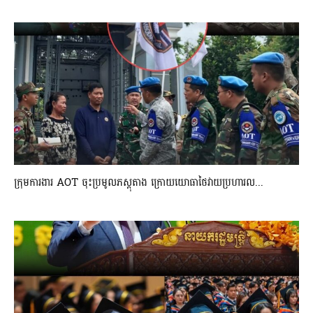
ក្រុមការងារ AOT ចុះប្រមូលភស្តុតាង ក្រោយយោធាថៃវាយប្រហារល...