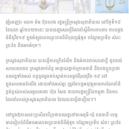
(ភ្នំពេញ)៖ លោក ម៉ម ប៊ុនហេង រដ្ឋមន្ដ្រីក្រសួងសុខាភិបាល នៅថ្ងៃទី១៨
ខែតុលា ឆ្នាំ២០២២នេះ បានចេញសេចក្ដីណែនាំស្ដីពីការការពារ ការចម្លង
ជំងឺកូវីដ១៩ ក្នុងអំឡុងពេលព្រះរាជពិធីបុណ្យអុំទូក បណ្ដែតប្រទីប សំពះ
ព្រះខែ និងអកអំបុក។
ក្រសួងសុខាភិបាល បានធ្វើការក្រើនរំលឹក និងអំពាវនាវសារជាថ្មី ជូនដល់
សាធារណជន ក្រសួងពាក់ព័ន្ធ អាជ្ញាធរថ្នាក់ក្រោមជាតិ និងបងប្អូនប្រជា
ពលរដ្ឋទាំងអស់ បន្តចូលរួមទប់ស្កាត់ការចម្លងវីរុសកូវីដ-១៩ នៅ
ក្នុងសហគមន៍យើង ដោយទាំងអស់គ្នា ត្រូវតែបន្តអនុវត្តតាមការណែនាំដ៏
ខ្ពង់ខ្ពស់របស់សម្ដេចតេជោ ហ៊ុន សែន នាយករដ្ឋមន្ដ្រីនៃកម្ពុជា និងការ
ណែនាំរបស់ក្រសួងសុខាភិបាល ដែលបានធ្វើជារឿយៗ។
នៅក្នុងឱកាសនេះប្រសិនបើប្រជាពលរដ្ឋនៅតាមភូមិ-ឃុំ រាជធានី-ខេត្ត
មានរៀបចំពិធីអបអរសាទរព្រះរាជពិធីអុំទូក បណ្ដែតប្រទីប សំពះ ព្រះខែ