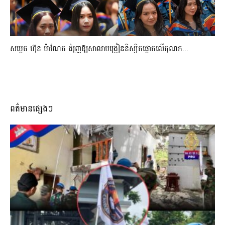
សម្តេច ហ៊ុន ម៉ាណែត ជំរុញឱ្យសាលាបង្រៀននិស្សិតផ្តោតលើគុណភ...
ពត៌មានផ្សេងៗ