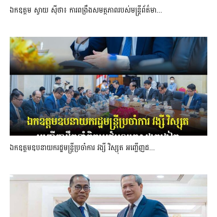
ឯកឧត្តម ស្វាយ ស៊ីថា៖ ការពង្រឹងសមត្ថភាពរបស់មន្ត្រីព័ត៌មា...
ឯកឧត្តមឧបនាយករដ្ឋមន្រ្តីប្រចាំការ វង្សី វិស្សុត អញ្ជើញដ...