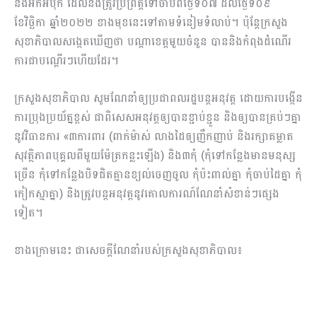
និងអកអំបុក ដែលនឹងត្រូវប្រព្រឹត្តទៅចាប់ពីថ្ងៃទី០៧ ដល់ថ្ងៃទី០៩
ខែវិច្ឆិកា ឆ្នាំ២០២២ ខាងមុខនេះទៅតាមទំនៀមទំលាប់។ ប៉ុន្តែក្រសួង
សុខាភិបាលសង្កេតឃើញថា បណ្តាខេត្តមួយចំនួន បាននិងកំពុងដំណើរ
ការជាបណ្តើរៗហើយដែរ។
ក្រសួងសុខាភិបាល សូមណែនាំឲ្យប្រជាពលរដ្ឋបន្តអនុវត្ត ដោយការបង្កើន
ការប្រុងប្រយ័ត្នខ្ពស់ ជាពិសេសអនុវត្តឲ្យបានខ្ជាប់ខ្ជួន និងឲ្យបានគ្រប់ៗគ្នា
នូវវិធានការ «៣ការពារ (ពាក់ម៉ាស់ លាងដៃឲ្យញឹកញាប់ និងរក្សាគម្លាត
សុវត្ថិភាពបុគ្គលពីមួយម៉ែត្រកន្លះឡើង) និង៣កុំ (កុំទៅកន្លែងមានមនុស្ស
ច្រើន កុំទៅកន្លែងបិទជិតគ្មានខ្យល់ចេញចូល កុំប៉ះពាល់គ្នា កុំចាប់ដៃគ្នា កុំ
កៀកស្មាគ្នា) និងត្រូវបន្ដអនុវត្តនូវគោលការណ៍ណែនាំសំខាន់ៗផ្សេង
ទៀត។
ខាងក្រោមនេះ ជាសេចក្ដីណែនាំរបស់ក្រសួងសុខាភិបាល៖