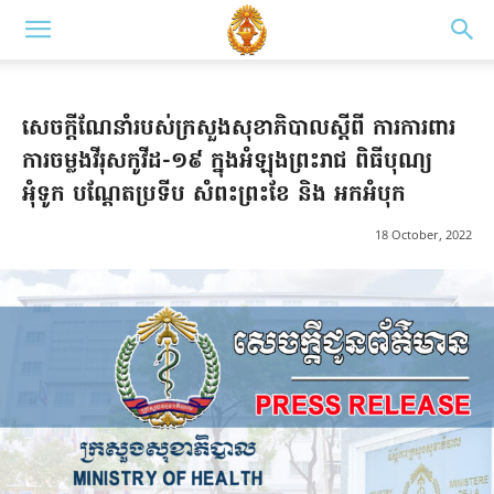
សេចក្តីណែនាំរបស់ក្រសួងសុខាភិបាលស្តីពី ការការពារ
ការចម្លងវីរុសកូវីដ-១៩ ក្នុងអំឡុងព្រះរាជ ពិធីបុណ្យ
អុំទូក បណ្តែតប្រទីប សំពះព្រះខែ និង អកអំបុក
18 October, 2022