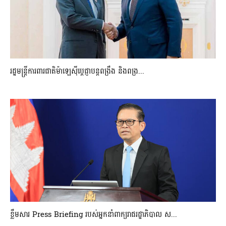
រដ្ឋមន្ត្រីការពារជាតិម៉ាឡេស៊ីប្ដេជ្ញាបន្តពង្រឹង និងពង្រ...
ខ្លឹមសារ Press Briefing របស់អ្នកនាំពាក្យរាជរដ្ឋាភិបាល ស...