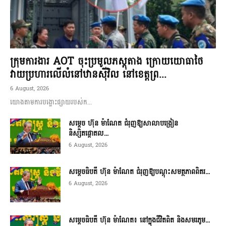
ក្រុមការងារ AOT ចុះប្រមូលភស្តុតាង ក្រោយយោធាថៃ
វាយប្រហារលើលំនៅឋានស៊ីវិល នៅខេត្តព្រ...
6 August, 2026
យោងតាមការបង្ហោះផ្សាយរបស់ក...
សម្តេច ហ៊ុន ម៉ាណែត ជំរុញឱ្យសាលាបង្រៀន
និស្សិតផ្តោតល...
6 August, 2026
សម្តេចធិបតី ហ៊ុន ម៉ាណែត ជំរុញឱ្យបណ្តុះសមត្ថភាពពិតរ...
6 August, 2026
សម្តេចធិបតី ហ៊ុន ម៉ាណែត៖ នៅក្នុងជីវិតពិត និងសមរភូម...