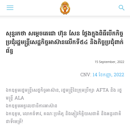
សុន្ទរកថា សម្តេចតេជោ ហ៊ុន សែន ថ្លែងក្នុងពិធីបើកកិច្ច
ប្រជុំរដ្ឋមន្ត្រីសេដ្ឋកិច្ចអាស៊ានលើកទី៥៤ និងកិច្ចប្រជុំពាក់
ព័ន្ធ
15 September, 2022
CNV:
14 ខែ​កញ្ញា, 2022
ឯកឧត្តមរដ្ឋមន្ត្រីសេដ្ឋកិច្ចអាស៊ាន, រដ្ឋមន្ត្រីនៃក្រុមប្រឹក្សា AFTA និង រដ្ឋ
មន្ត្រី ALA
ឯកឧត្តមអគ្គលេខាធិការអាស៊ាន
ឯកឧត្តម, លោកជំទាវ, គណៈប្រតិភូ និងភ្ញៀវកិត្តិយសជាតិ និងអន្តរជាតិ
ជាទីមេត្រី!