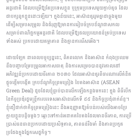
អន្តរជាតិ ដែលបម្រើឱ្យតែប្រទេសខ្លួន ឬក្រុមប្រទេសមួយក្ដាប់តូច ដែល
ជាបក្សពួកខ្លួននោះឡើយ។ ក្នុងន័យនេះ, អាស៊ានគួររួមគ្នាជាធ្លុងមួយ
ដើម្បីសម្របសម្រួល និងជំរុញឱ្យមានការរៀបចំក្របខ័ណ្ឌជាសកល
សម្រាប់ពាណិជ្ជកម្មអន្ដរជាតិ ដែលបម្រើឱ្យផលប្រយោជន៍គ្រប់ប្រទេស
ទាំងអស់ ប្រកបដោយតម្លាភាព និងគ្មានការរើសអើង។
ដោយឡែក នាពេលបច្ចុប្បន្ននេះ, ពិភពលោក និងអាស៊ាន កំពុងប្រឈម
នឹងបញ្ហាបម្រែបម្រួលអាកាសធាតុ និងការសម្រេចបាននូវគោលដៅ
អភិវឌ្ឍន៍ប្រកបដោយចីរភាព ២០៣០ ដែលអាស៊ានគួរពិចារណាលើគំនិត
ផ្តួចផ្តើមបង្កើត ក្របខ័ណ្ឌកិច្ចព្រមព្រៀង បៃតងអាស៊ាន (ASEAN
Green Deal) ដូចដែលខ្ញុំធ្លាប់បានលើកឡើងកន្លងមកនេះ ក្នុង ពិធីបើក
នៃកិច្ចប្រជុំរដ្ឋមន្ត្រីការបរទេសអាស៊ានលើកទី ៥៥ និងកិច្ចប្រជុំពាក់ព័ន្ធ។
ខ្ញុំជឿជាក់ថាកិច្ចព្រមព្រៀងនេះ នឹងអនុញ្ញាតឱ្យតំបន់របស់យើងអាចប្រែ
ក្លាយខ្លួនបន្តិចម្តងៗ ឆ្ពោះទៅកាន់អនាគតបៃតងដែលមានចីរភាព, ការប្រើ
ប្រាស់ធនធានប្រកបដោយប្រសិទ្ធភាព, ភាពធន់រឹងមាំ និងភាពប្រកួត
ប្រជែងក្នុងផ្នែកសេដ្ឋកិច្ច។