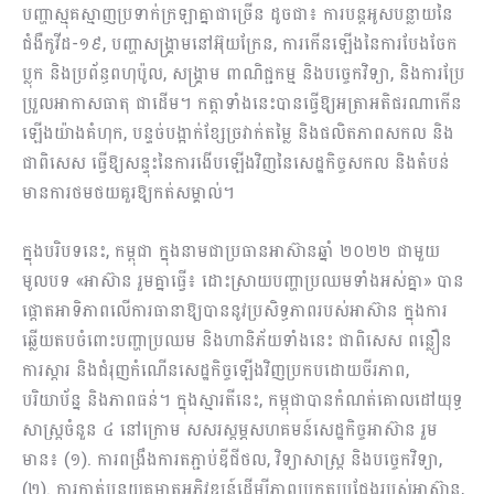
បញ្ហាស្មុគស្មាញប្រទាក់ក្រឡាគ្នាជាច្រើន ដូចជា៖ ការបន្តអូសបន្លាយនៃ
ជំងឺកូវីដ-១៩, បញ្ហាសង្គ្រាមនៅអ៊ុយក្រែន, ការកើនឡើងនៃការបែងចែក
ប្លុក និងប្រព័ន្ធពហុប៉ូល, សង្គ្រាម ពាណិជ្ជកម្ម និងបច្ចេកវិទ្យា, និងការប្រែ
ប្រួលអាកាសធាតុ ជាដើម។ កត្តាទាំងនេះបានធ្វើឱ្យអត្រាអតិផរណាកើន
ឡើងយ៉ាងគំហុក, បន្ទច់បង្អាក់ខ្សែច្រវាក់តម្លៃ និងផលិតភាពសកល និង
ជាពិសេស ធ្វើឱ្យសន្ទុះនៃការងើបឡើងវិញនៃសេដ្ឋកិច្ចសកល និងតំបន់
មានការថមថយគួរឱ្យកត់សម្គាល់។
ក្នុងបរិបទនេះ, កម្ពុជា ក្នុងនាមជាប្រធានអាស៊ានឆ្នាំ ២០២២ ជាមួយ
មូលបទ «អាស៊ាន រួមគ្នាធ្វើ៖ ដោះស្រាយបញ្ហាប្រឈមទាំងអស់គ្នា» បាន
ផ្ដោតអាទិភាពលើការធានាឱ្យបាននូវប្រសិទ្ធភាពរបស់អាស៊ាន ក្នុងការ
ឆ្លើយតបចំពោះបញ្ហាប្រឈម និងហានិភ័យទាំងនេះ ជាពិសេស ពន្លឿន
ការស្តារ និងជំរុញកំណើនសេដ្ឋកិច្ចឡើងវិញប្រកបដោយចីរភាព,
បរិយាប័ន្ន និងភាពធន់។ ក្នុងស្មារតីនេះ, កម្ពុជាបានកំណត់គោលដៅយុទ្ធ
សាស្ត្រចំនួន ៤ នៅក្រោម សសរស្ដម្ភសហគមន៍សេដ្ឋកិច្ចអាស៊ាន រួម
មាន៖ (១). ការពង្រឹងការតភ្ជាប់ឌីជីថល, វិទ្យាសាស្ត្រ និងបច្ចេកវិទ្យា,
(២). ការកាត់បន្ថយគម្លាតអភិវឌ្ឍន៍ដើម្បីភាពប្រកួតប្រជែងរបស់អាស៊ាន,