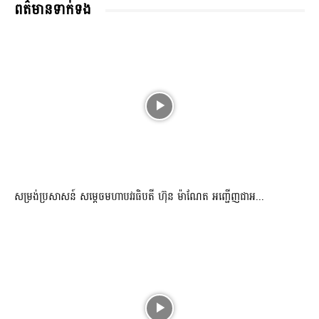
ពត៌មានទាក់ទង
សម្រង់ប្រសាសន៍ សម្ដេចមហាបវរធិបតី ហ៊ុន ម៉ាណែត អញ្ជើញជាអ...