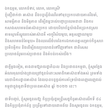
ឯកឧត្តម, លោកជំទាវ, លោក, លោកស្រី!
ខ្ញុំជឿជាក់ថា អាស៊ាន នឹងបន្តធ្វើដំណើរទៅមុខប្រកបដោយភាពរឹងមាំ,
សាមគ្គីភាព និងមិត្តភាព ដើម្បីជម្នះរាល់បញ្ហាប្រឈមនានា និងការ
កសាងសហគមន៍អាស៊ានប្រកប ដោយបរិយាប័ន្នយ៉ាងពិតប្រាកដស្រប
តាមស្មារតីស្នូលរបស់អាស៊ានគឺ «ចក្ខុវិស័យមួយ, អត្តសញ្ញាណមួយ
និងសហគមន៍តែមួយ» និងឈរលើជំហរនៃការឯកភាពគ្នាសម្រាប់កិច្ចសហ
ប្រតិបត្តិការ និងដើម្បីផលប្រយោជន៍ទៅវិញទៅមក ជាពិសេស
ប្រយោជន៍រួមរបស់ប្រជាជន និងតំបន់របស់យើង។
ជាថ្មីម្តងទៀត, តាងនាមឱ្យរាជរដ្ឋាភិបាល និងប្រជាជនកម្ពុជា, ខ្ញុំសូមថ្លែង
អំណរគុណយ៉ាងជ្រាលជ្រៅជូនចំពោះសមាជិកអាស៊ានទាំងអស់ ព្រមទាំង
លេខាធិការដ្ឋានអាស៊ាន ដែលបានបន្តផ្ដល់ការគាំទ្រយ៉ាងពេញលេញដល់
កម្ពុជាក្នុងតួនាទីជាប្រធានអាស៊ាន ឆ្នាំ ២០២២ នេះ។
ជាទីបញ្ចប់, ខ្ញុំសូមជូនពរឱ្យ កិច្ចប្រជុំរដ្ឋមន្ត្រីសេដ្ឋកិច្ចអាស៊ានលើកទី ៥៤
និងកិច្ចប្រជុំពាក់ព័ន្ធ ប្រព្រឹត្តទៅដោយជោគជ័យ និងសូមជូនពរ ឯកឧត្តម,