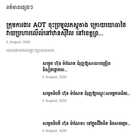
ពត៌មានផ្សេងៗ
ក្រុមការងារ AOT ចុះប្រមូលភស្តុតាង ក្រោយយោធាថៃ
វាយប្រហារលើលំនៅឋានស៊ីវិល នៅខេត្តព្រ...
6 August, 2026
យោងតាមការបង្ហោះផ្សាយរបស់ក...
សម្តេច ហ៊ុន ម៉ាណែត ជំរុញឱ្យសាលាបង្រៀន
និស្សិតផ្តោតល...
6 August, 2026
សម្តេចធិបតី ហ៊ុន ម៉ាណែត ជំរុញឱ្យបណ្តុះសមត្ថភាពពិតរ...
6 August, 2026
សម្តេចធិបតី ហ៊ុន ម៉ាណែត៖ នៅក្នុងជីវិតពិត និងសមរភូម...
6 August, 2026