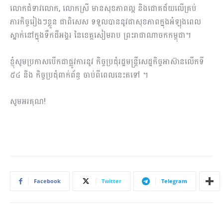
លោកជំទាវលោក, លោកស្រី មានសុខភាពល្អ និងជោគជ័យលើគ្រប់
ភារកិច្ចរៀងៗខ្លួន ជាពិសេស ទទួលបាននូវផាសុខភាពក្នុងអំឡុងពេល
ស្នាក់នៅក្នុងទឹកដីអង្គរ នៃខេត្តសៀមរាប ព្រះរាជាណាចកកម្ពុជា។
ខ្ញុំសូមប្រកាសបើកជាផ្លូវការនូវ កិច្ចប្រជុំរដ្ឋមន្រ្តីសេដ្ឋកិច្ចអាស៊ានលើកទី
៥៤ និង កិច្ចប្រជុំពាក់ព័ន្ធ ចាប់ពីពេលនេះតទៅ ។
សូមអរគុណ!
Facebook
Twitter
Telegram