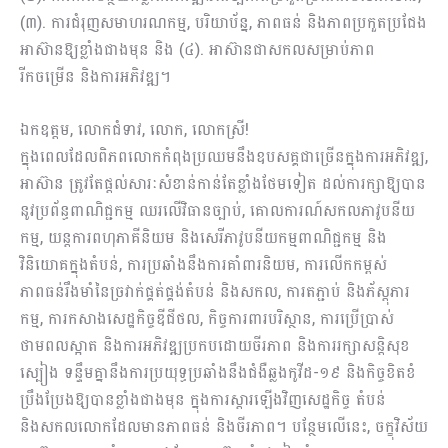
(៣). ការជំរុញសមាហរណកម្ម, បរិយាប័ន្ន, ភាពធន់ និងភាពប្រកួតប្រជែង
អាស៊ានឱ្យខ្លាំងជាងមុន និង (៤). អាស៊ានជាសកលសម្រាប់ភាព
រីកចម្រើន និងការអភិវឌ្ឍ។
ឯកឧត្តម, លោកជំទាវ, លោក, លោកស្រី!
ក្នុងពេលដែលពិភពលោកកំពុងប្រឈមនឹងឧបសគ្គជាច្រើនក្នុងការអភិវឌ្ឍ,
អាស៊ាន ត្រូវតែផ្តល់សារៈសំខាន់កាន់តែខ្លាំងថែមទៀត ដល់ការក្សាឱ្យបាន
នូវប្រព័ន្ធពាណិជ្ជកម្ម ឈរលើវិធានច្បាប់, គោលការណ៍សកលភាវូបនីយ
កម្ម, យន្តការពហុភាគីនិយម និងសេរីភាវូបនីយកម្មពាណិជ្ជកម្ម និង
វិនិយោគក្នុងតំបន់, ការប្រឆាំងនឹងការគាំពារនិយម, ការលើកកម្ពស់
ភាពធន់រឹងមាំនៃច្រវាក់ផ្គត់ផ្គង់តំបន់ និងសកល, ការតភ្ជាប់ និងភ័ស្តុភារ
កម្ម, ការកសាងសេដ្ឋកិច្ចឌីជីថល, កិច្ចការពារបរិស្ថាន, ការប្រើប្រាស់
ថាមពលស្អាត និងការអភិវឌ្ឍប្រកបដោយចីរភាព និងការរក្សាសន្តិសុខ
ស្បៀង ទន្ទឹមគ្នានឹងការប្រយុទ្ធប្រឆាំងនឹងជំងឺឆ្លងកូវីដ-១៩ និងកិច្ចខិតខំ
ប្រឹងប្រែងឱ្យបានខ្លាំងជាងមុន ក្នុងការស្ដារឡើងវិញសេដ្ឋកិច្ច តំបន់
និងសកលលោកដែលមានភាពធន់ និងចីរភាព។ បន្ថែមលើនេះ, ចក្ខុវិស័យ