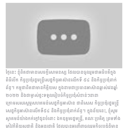
ថ្ងៃនេះ ខ្ញុំពិតជាមានសេចក្តីសោមនស្ស ដែលបានចូលរួមជាអធិបតីក្នុង
ពិធីបើក កិច្ចប្រជុំរដ្ឋមន្ត្រីសេដ្ឋកិច្ចអាស៊ានលើកទី ៥៤ និងកិច្ចប្រជុំពាក់
ព័ន្ធ។ កម្ពុជាពិតជាមានកិត្តិយស ក្នុងនាមជាប្រធានអាស៊ានឆ្លាស់វេនឆ្នាំ
២០២២ និងជាម្ចាស់ផ្ទះទទួលរៀបចំកិច្ចប្រជុំសំខាន់ៗនានា
ក្រោមសសរស្ដម្ភសហគមន៍សេដ្ឋកិច្ចអាស៊ាន ជាពិសេស កិច្ចប្រជុំរដ្ឋមន្ត្រី
សេដ្ឋកិច្ចអាស៊ានលើកទី៥៤ និងកិច្ចប្រជុំពាក់ព័ន្ធ។ ក្នុងន័យនេះ, ខ្ញុំសូម
ស្វាគមន៍យ៉ាងកក់ក្តៅជូនចំពោះ ឯកឧត្តមរដ្ឋមន្ត្រី, គណៈប្រតិភូ ព្រមទាំង
ភ្ញៀវកិត្តិយសជាតិ និងអន្តរជាតិ ដែលបានអញ្ជើញចូលរួមកិច្ចប្រជុំដ៏មាន