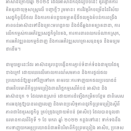
អាស៊ានក្រោយឆ្នាំ ២០២៥ ដែលអាស៊ានកំពុងរៀបចំនេះ គួរផ្តោតការ
គិតគូរជាយុទ្ធសាស្ត្រលើ បញ្ហាថ្មីៗ រួមមាន៖ ការវិវត្តរីកចម្រើននៃវិស័យ
សេដ្ឋកិច្ចឌីជីថល និងការកាត់បន្ថយគម្លាតឌីជីថលក្នុងតំបន់ការពង្រឹង
ភាពធន់អាស៊ានទៅនឹងគ្រោះមហន្តរាយ និងជំងឺឆ្លងរាតត្បាតនានា, ការ
លើកកម្ពស់ការអភិវឌ្ឍសេដ្ឋកិច្ចបៃតង, ការការពារពលករចំណាកស្រុក,
ការអភិវឌ្ឍពលកម្មជំនាញ និងការអភិវឌ្ឍសហគ្រាសធុនតូច និងមធ្យម
ជាដើម។
ជាមួយគ្នានេះដែរ អាស៊ានគួរបន្តបង្កើនការភ្ជាប់ទំនាក់ទំនងជាមួយដៃគូ
ខាងក្រៅ ដោយឈរលើគោលការណ៍សមភាព និងការផ្ដល់ផល
ប្រយោជន៍ឱ្យគ្នាទៅវិញទៅមក តាមរយៈការទាញយកផលប្រយោជន៍
ជាអតិបរមាពីកិច្ចព្រមព្រៀងពាណិជ្ជកម្មសេរីតំបន់ អាស៊ាន និង
អាស៊ានបូក ១ ដែលមានស្រាប់ ដោយការដំឡើងកម្រិតបន្ថែម ជាពិសេស
ការអនុវត្តឱ្យបានពេញលេញ និងមានប្រសិទ្ធភាពនូវកិច្ចព្រមព្រៀងស្តីពី
ភាពជាដៃគូសេដ្ឋកិច្ច គ្រប់ជ្រុងជ្រោយតំបន់ (អាសិប) ដែលបានចូលជា
ធរមានកាលពីថ្ងៃទី ១ ខែ មករា ឆ្នាំ ២០២២ កន្លងទៅនេះ ទាក់ទងនឹង
ការទាញយកអត្ថប្រយោជន៍ជាអតិបរិមាពីកិច្ចព្រមព្រៀង អាសិប, ប្រទេស