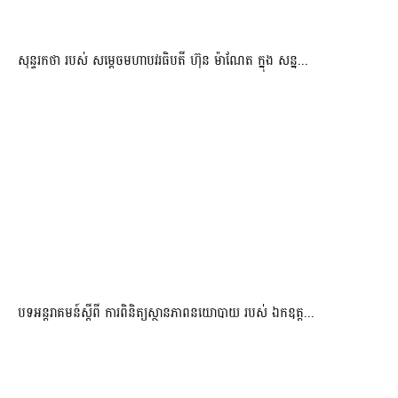
សុន្ទរកថា របស់ សម្ដេចមហាបវរធិបតី ហ៊ុន ម៉ាណែត ក្នុង សន្ន...
បទអន្តរាគមន៍ស្តីពី ការពិនិត្យស្ថានភាពនយោបាយ របស់ ឯកឧត្ត...