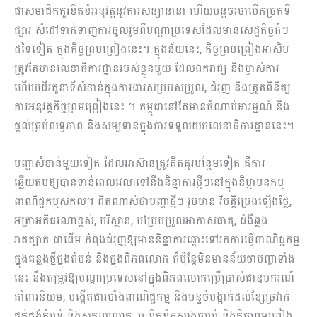
ជាសមាជិកគួរខិតខំអនុវត្តនូវការសន្យានានា ហើយបន្តចរចាបើកច្រកទី
ផ្សារ សំដៅទាក់ទាញការចូលរួមពីបណ្តាប្រទេសដែលមានសេដ្ឋកិច្ចធំៗ
ដទៃទៀត ក្នុងកិច្ចព្រមព្រៀងនេះ។ ក្នុងន័យនេះ, កិច្ចព្រមព្រៀងអាសិប
ត្រូវតែមានលេខាធិការដ្ឋានរបស់ខ្លួនមួយ ដែលឯករាជ្យ និងម្ចាស់ការ
ហើយដើរតួនាទីសំខាន់ក្នុងការងារសម្របសម្រួល, ជំរុញ និងត្រួតពិនិត្យ
ការអនុវត្តកិច្ចព្រមព្រៀងនេះ ។ កម្ពុជានៅតែមានចំណាប់អារម្មណ៍ និង
ផ្តល់គ្រប់លទ្ធភាព និងសម្បទានក្នុងការទទួលយកលេខាធិការដ្ឋាននេះ។
បញ្ហាសំខាន់មួយទៀត ដែលអាស៊ានត្រូវគិតគូរបន្ថែមទៀត គឺការ
ឆ្លើយតបឱ្យបានទាន់ពេលវេលាទៅនឹងនិន្នាការថ្មីៗនៅក្នុងនិម្មាបនកម្ម
ពាណិជ្ជកម្មសកល។ ពិតណាស់ថាបញ្ហាថ្មីៗ រួមមាន វិបត្តិប្រេងឡើងថ្លៃ,
អត្រាអតិផរណាខ្ពស់, បរិស្ថាន, បម្រែបម្រួលអាកាសធាតុ, ជំងឺឆ្លង
រាតត្បាត ជាដើម កំពុងជំរុញឱ្យមាននិន្នាការឆ្ពោះទៅរកការធ្វើពាណិជ្ជកម្ម
ក្នុងគន្លងថ្មីក្នុងតំបន់ និងក្នុងពិភពលោក ក៏ប៉ុន្តែមិនមានន័យថាបញ្ហាទាំង
នេះ នឹងតម្រូវឱ្យបណ្តាប្រទេសនៅក្នុងពិភពលោកប្រើប្រាស់ជាឧបករណ៍
គាំពារនិយម, បង្កើតជារបាំងពាណិជ្ជកម្ម និងបន្ទច់បង្អាក់ដល់ខ្សែច្រវាក់
ផ្គត់ផ្គង់តំបន់ និងសកលលោក, ឬ ខិតខំកសាងច្បាប់ និងកិច្ចព្រមព្រៀង