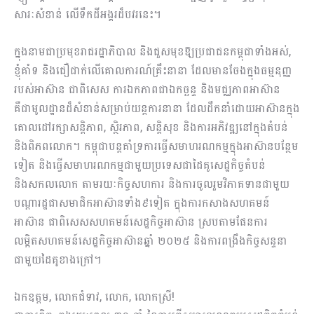
សារៈសំខាន់ លើទឹកដីអង្គរដ៏បវរនេះ។
ក្នុងនាមជាប្រមុខរាជរដ្ឋាភិបាល និងជួសមុខឱ្យប្រជាជនកម្ពុជាទាំងអស់,
ខ្ញុំគាំទ និងជឿជាក់លើគោលការណ៍គ្រឹះនានា ដែលមានចែងក្នុងធម្មនុញ្ញ
របស់អាស៊ាន ជាពិសេស ការឯកភាពជាឯកច្ឆន្ទ និងមជ្ឈភាពអាស៊ាន
គឺជាមូលដ្ឋានដ៏សំខាន់សម្រាប់យន្តការនានា ដែលដឹកនាំដោយអាស៊ានក្នុង
គោលដៅរក្សាសន្តិភាព, ស្ថិរភាព, សន្តិសុខ និងការអភិវឌ្ឍនៅក្នុងតំបន់
និងពិភពលោក។ កម្ពុជាបន្តគាំទ្រការធ្វើសមាហរណកម្មក្នុងអាស៊ានបន្ថែម
ទៀត និងធ្វើសមាហរណកម្មជាមួយប្រទេសជាដៃគូសេដ្ឋកិច្ចតំបន់
និងសកលលោក តាមរយៈកិច្ចសហការ និងការចូលរួមវិភាគទានជាមួយ
បណ្តារដ្ឋជាសមាជិកអាស៊ានទាំង៩ទៀត ក្នុងការកសាងសហគមន៍
អាស៊ាន ជាពិសេសសហគមន៍សេដ្ឋកិច្ចអាស៊ាន ស្របតាមផែនការ
លម្អិតសហគមន៍សេដ្ឋកិច្ចអាស៊ានឆ្នាំ ២០២៥ និងការពង្រឹងកិច្ចសន្ទនា
ជាមួយដៃគូខាងក្រៅ។
ឯកឧត្តម, លោកជំទាវ, លោក, លោកស្រី!