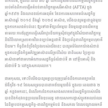
ជាការពិត, ក្នុងរយៈពេល ៣០ ឆ្នាំ នៃការធ្វើសមាហរណកម្មសេដ្ឋកិច្ចតំបន់
ចាប់តាំងពីការបង្កើតតំបន់ពាណិជ្ជកម្មសេរីអាស៊ាន (AFTA) ក្នុង
ឆ្នាំ១៩៩២ និងឈានដល់ការអនុម័ត ផែនការមេសហគមន៍សេដ្ឋកិច្ច
អាស៊ានឆ្នាំ ២០១៥ និងឆ្នាំ ២០២៥ អាស៊ាន, យើងបានរួមគ្នាជាធ្លុងមួយ
ក្នុងការកសាងតំបន់នេះ ឱ្យទៅជាទីផ្សារតែមួយ និងមូលដ្ឋានផលិតកម្ម
តាមរយៈការជំរុញការធ្វើសេរីភាវូបនីយកម្មស៊ីជម្រៅក្នុងវិស័យពាណិជ្ជកម្ម
និងវិនិយោគស្របតាមវិធានច្បាប់អន្តរជាតិ និងប្រព័ន្ធពាណិជ្ជកម្មពហុភាគី
និយម។ កិច្ចខិតខំប្រឹងប្រែងរបស់យើងនេះ បានរួមចំណែកយ៉ាងសំខាន់
ក្នុងការពង្រឹងកិច្ចអភិវឌ្ឍអាស៊ានលើគ្រប់វិស័យ ជាពិសេស ប្រែក្លាយ
អាស៊ានទៅជាមហាអំណាចសេដ្ឋកិច្ចធំលំដាប់ទី ៣ នៅទ្វីបអាស៊ី និង
លំដាប់ទី ៦ នៅក្នុងសកលលោក។
ជាអកុសល, ទោះបីយើងបានរួមគ្នាប្រយុទ្ធប្រឆាំងនឹងការរាតត្បាតនៃ
ជំងឺកូវីដ-១៩ ដែលសម្រេចបានជោគជ័យមួយដ៏ធំ ក្នុងរយៈពេលជាង ២
ឆ្នាំ កន្លងមកនេះ, ដំណើរការនៃការកសាងសហគមន៍សេដ្ឋកិច្ចរបស់យើង
បាននិងកំពុងបន្តប្រឈមនឹងឧបសគ្គ ដោយសារការផ្លាស់ប្តូរឥតឈប់ឈរ
នៃនិម្មាបនកម្មសេដ្ឋកិច្ច-ពាណិជ្ជកម្មតំបន់ និងសកល ដែលបណ្ដាលមកពី