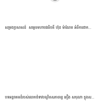
សម្រងប្រសាសន៍ សម្ដេចមហាបវរធិបតី ហ៊ុន ម៉ាណែត អំពីការដាក...
បទអន្តរាគមន៏របស់លោកជំទាវបណ្ឌិតសភាចារ្យ ភឿង សកុណា ក្នុងស...