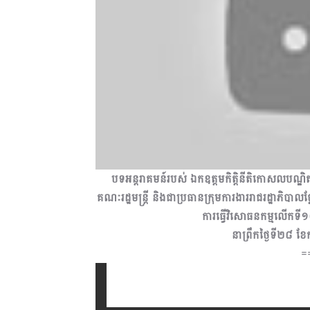
បទអន្តរាគមន៍របស់ ឯកឧត្តមកិត្តិនីតិកោសលបណ្ឌិត ប៊ិន
គណៈរដ្ឋមន្រ្តី និងជាប្រធានក្រុមការងាររាជរដ្ឋាភិបាល​ថ
ការធ្វើវិសោធនកម្មលើកទី១០ 
នាព្រឹកថ្ងៃទី២៨ ខ
=