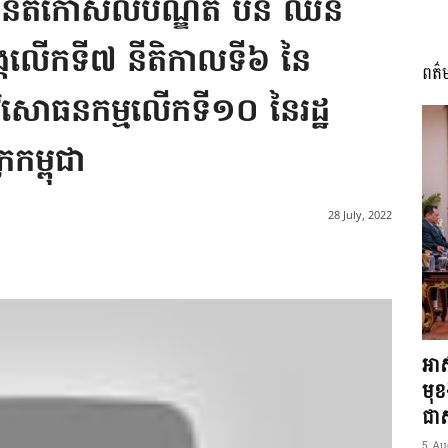
្តិនីតិកោសលបណ្ឌិត ប៊ិន ឈិន
ពេញអង្គលើកទី៧ នីតិកាលទី៦ នៃ
ពត៌
I
្វើវិសោធនកម្មលើកទី១០ នៃរដ្ឋ
រកម្ពុជា
អង្គ
28 July, 2022
ភាព​
អាស
មុ
ជាស្
5 Au