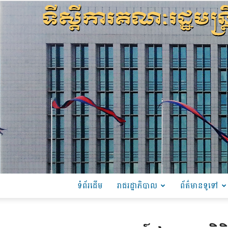
ទំព័រដើម
រាជរដ្ឋាភិបាល
ព័ត៌មានទូទៅ