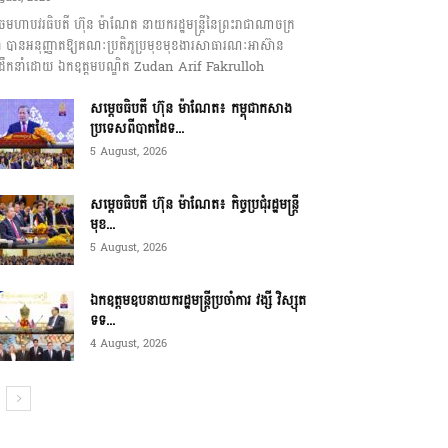
េចមហាបវរធិបតី ហ៊ុន ម៉ាណែត នាយករដ្ឋមន្ត្រីនៃព្រះរាជាណាចក្រ
ុជា បានអនុញ្ញាតឱ្យគណៈប្រតិភូប្រមុខមុខងារសាធារណៈអាស៊ាន
ឹកនាំដោយ ឯកឧត្តមបណ្ឌិត Zudan Arif Fakrulloh
សម្ដេចធិបតី ហ៊ុន ម៉ាណែត៖ កម្ពុជាកសាង
ប្រទេសពីបាតដៃទ...
5 August, 2026
សម្ដេចធិបតី ហ៊ុន ម៉ាណែត៖ កិច្ចប្រជុំរដ្ឋមន្ត្រី
មុខ...
5 August, 2026
ឯកឧត្តមឧបនាយករដ្ឋមន្ត្រីប្រចាំការ វង្សី វិស្សុត
ទទ...
4 August, 2026