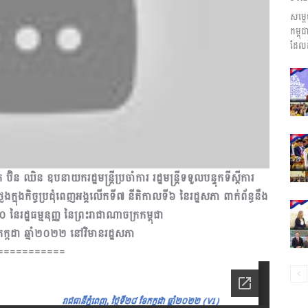
សម្ត
ព័ត៌មាន​
កម្ព
ដែលដ
និង
 ឈិន ឧបនាយករដ្ឋមន្រ្តីប្រចាំការ រដ្ឋមន្រ្តីទទួលបន្ទុក​ទីស្តីការ
្លែងក្នុងកិច្ចប្រជុំពេញអង្គលើកទី៧ នីតិកាលទី៦ នៃរដ្ឋសភា ពាក់ព័ន្ធនឹង
ប្រតិកម្ម
នៃរដ្ឋធម្មនុញ្ញ នៃព្រះរាជាណាចក្រកម្ពុជា
ែកក្កដា ឆ្នាំ២០២២ នៅវិមានរដ្ឋសភា
===========
រហ័ស