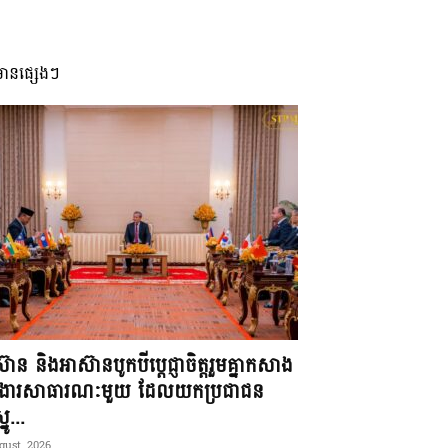
មានផ្សេងៗ
៊ាន និងអាស៊ានបូកបីប្តេជ្ញាចិត្តរួមគ្នាកសាង
ខងារសាធារណៈមួយ ដែលយកប្រជាជន
នូ...
gust, 2026