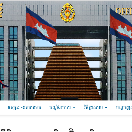
ទស្សនៈ-នយោបាយ
បណ្ដុំឯកសារ
វិចិត្រសាល
បណ្តាញស
PRU