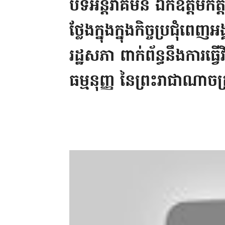
បទអន្តរាគមន៍ ឯកឧត្តមកិត
ថ្លែងក្នុងក្នុងកិច្ចប្រជុំ
រដ្ឋសភា ពាក់ព័ន្ធនឹងការធ
ធម្មនុញ្ញ នៃព្រះរាជាណាចក្