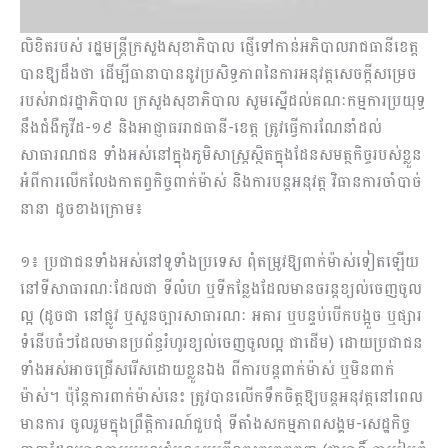
លិខិតរបស់ រដ្ឋមន្ត្រីក្រសួងសុខាភិបាល ផ្ញើទៅកាន់អភិបាលរាជធានីខេត្ត
បានឱ្យដឹងថា ដើម្បីធានាបាននូវប្រសិទ្ធភាពនៃការអនុវត្តសេចក្ដីសម្រេច
របស់រាជរដ្ឋាភិបាល ក្រសួងសុខាភិបាល សូមស្នើដល់គណៈកម្មការប្រយុទ្ធ
នឹងជំងឺកូវីដ-១៩ និងអាជ្ញាធររាជធានី-ខេត្ត ត្រូវធ្វើការណែនាំដល់
សាធារណជន ទាំងអស់នៅក្នុងភូមិសាស្ត្រស្ថិតក្នុងដែនសមត្ថកិច្ចរបស់ខ្លួន
អំពីការលើកលែងកាតព្វកិច្ចពាក់ម៉ាស់ និងការបន្តអនុវត្ត វិធានការចាំបាច់
នានា ដូចខាងក្រោម៖
១៖ ប្រជាជនទាំងអស់នៅទូទាំងប្រទេស ពុំតម្រូវឱ្យពាក់ម៉ាស់ទៀតឡើយ
នៅទីសាធារណៈដែលជា ទីលំហ ឬទីកន្លែងដែលមានចរន្តខ្យល់ចេញចូល
ល្អ (ដូចជា នៅផ្លូវ ឬសួនច្បារសាធារណៈ អគារ ឬបន្ទប់បើកបង្អួច ឬផ្សារ
ទំនើបធំៗដែលមានប្រព័ន្ធរំហូរខ្យល់ចេញចូលល្អ ជាដើម) ដោយប្រជាជន
ទាំងអស់អាចជ្រើសរើសដោយខ្លួនឯង ពីការបន្តពាក់ម៉ាស់ ឬមិនពាក់
ម៉ាស់។ ប៉ុន្តែការពាក់ម៉ាស់នេះ ត្រូវបានលើកទឹកចិត្តឱ្យបន្តអនុវត្តនៅពេល
មានការ ចូលរួមក្នុងព្រឹត្តិការណ៍ជួបជុំ ទីតាំងសកម្មភាពសង្គម-សេដ្ឋកិច្ច