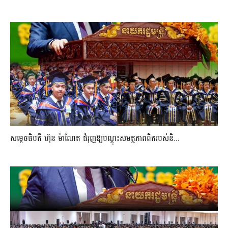
សម្តេចធិបតី ហ៊ុន ម៉ាណែត ជំរុញឱ្យបណ្តុះសមត្ថភាពពិតរបស់និ...