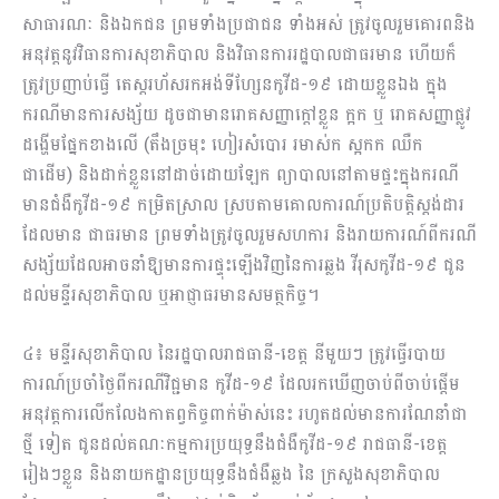
សាធារណៈ និងឯកជន ព្រមទាំងប្រជាជន ទាំងអស់ ត្រូវចូលរួមគោរពនិង
អនុវត្តនូវវិធានការសុខាភិបាល និងវិធានការរដ្ឋបាលជាធរមាន ហើយក៏
ត្រូវប្រញាប់ធ្វើ តេស្តរហ័សរកអង់ទីហ្សែនកូវីដ-១៩ ដោយខ្លួនឯង ក្នុង
ករណីមានការសង្ស័យ ដូចជាមានរោគសញ្ញាក្តៅខ្លួន ក្អក ឬ រោគសញ្ញាផ្លូវ
ដង្ហើមផ្នែកខាងលើ (តឹងច្រមុះ ហៀរសំបោរ រមាស់ក ស្អកក ឈឺក
ជាដើម) និងដាក់ខ្លួននៅដាច់ដោយឡែក ព្យាបាលនៅតាមផ្ទះក្នុងករណី
មានជំងឺកូវីដ-១៩ កម្រិតស្រាល ស្របតាមគោលការណ៍ប្រតិបត្តិស្តង់ដារ
ដែលមាន ជាធរមាន ព្រមទាំងត្រូវចូលរួមសហការ និងរាយការណ៍ពីករណី
សង្ស័យដែលអាចនាំឱ្យមានការផ្ទុះឡើងវិញនៃការឆ្លង វីរុសកូវីដ-១៩ ជូន
ដល់មន្ទីរសុខាភិបាល ឬអាជ្ញាធរមានសមត្ថកិច្ច។
៤៖ មន្ទីរសុខាភិបាល នៃរដ្ឋបាលរាជធានី-ខេត្ត នីមួយៗ ត្រូវធ្វើរបាយ
ការណ៍ប្រចាំថ្ងៃពីករណីវិជ្ជមាន កូវីដ-១៩ ដែលរកឃើញចាប់ពីចាប់ផ្តើម
អនុវត្តការលើកលែងកាតព្វកិច្ចពាក់ម៉ាស់នេះ រហូតដល់មានការណែនាំជា
ថ្មី ទៀត ជូនដល់គណៈកម្មការប្រយុទ្ធនឹងជំងឺកូវីដ-១៩ រាជធានី-ខេត្ត
រៀងៗខ្លួន និងនាយកដ្ឋានប្រយុទ្ធនឹងជំងឺឆ្លង នៃ ក្រសួងសុខាភិបាល