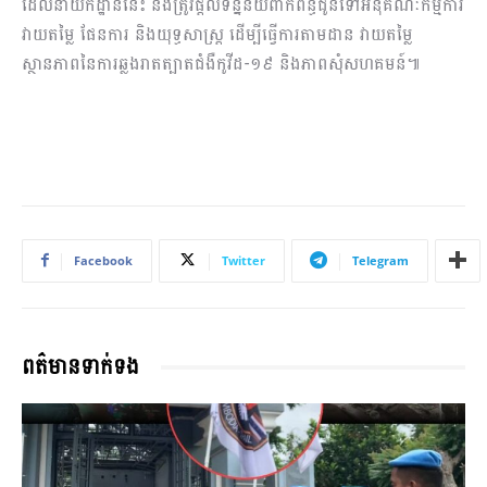
ដែលនាយកដ្ឋាននេះ នឹងត្រូវផ្តល់ទិន្នន័យពាក់ព័ន្ធជូនទៅអនុគណៈកម្មការ
វាយតម្លៃ ផែនការ និងយុទ្ធសាស្ត្រ ដើម្បីធ្វើការតាមដាន វាយតម្លៃ
ស្ថានភាពនៃការឆ្លងរាតត្បាតជំងឺកូវីដ-១៩ និងភាពសុំសហគមន៍៕
Facebook
Twitter
Telegram
ពត៌មានទាក់ទង