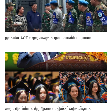
ក្រុមការងារ AOT ចុះប្រមូលភស្តុតាង ក្រោយយោធាថៃវាយប្រហារល...
សម្តេច ហ៊ុន ម៉ាណែត ជំរុញឱ្យសាលាបង្រៀននិស្សិតផ្តោតលើគុណភ...