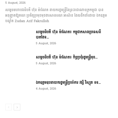
5 August, 2026
សម្តេចមហាបវរធិបតី ហ៊ុន ម៉ាណែត នាយករដ្ឋមន្ត្រីនៃព្រះរាជាណាចក្រកម្ពុជា បាន
អនុញ្ញាតឱ្យគណៈប្រតិភូប្រមុខមុខងារសាធារណៈអាស៊ាន ដែលដឹកនាំដោយ ឯកឧត្តម
បណ្ឌិត Zudan Arif Fakrulloh
សម្ដេចធិបតី ហ៊ុន ម៉ាណែត៖ កម្ពុជាកសាងប្រទេសពី
បាតដៃទ...
5 August, 2026
សម្ដេចធិបតី ហ៊ុន ម៉ាណែត៖ កិច្ចប្រជុំរដ្ឋមន្ត្រីមុខ...
5 August, 2026
ឯកឧត្តមឧបនាយករដ្ឋមន្ត្រីប្រចាំការ វង្សី វិស្សុត ទទ...
4 August, 2026