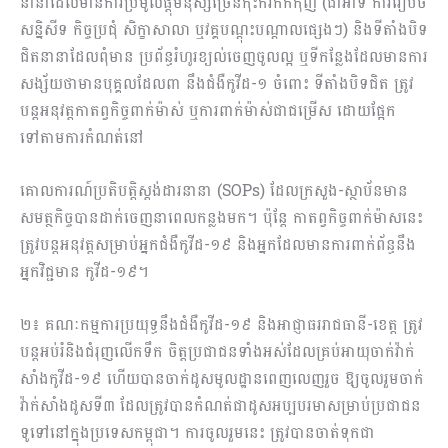
នានាដែលមានការប្រមូលផ្តុំមនុស្សច្រើនកុះករកកកុញ (ជាអាទិ៍ ការរៀបចំ
សន្និសីទ កិច្ចប្រជុំ សិក្ខាសាលា ឬវគ្គបណ្តុះបណ្តាលផ្សេងៗ) និងទីតាំងបិទ
ជិតនានាដែលពុំមាន ប្រព័ន្ធរំហូរខ្យល់ចេញចូលល្អ ឬទីកន្លែងដែលមានការ
សង្ស័យថាមានបុគ្គលដែលពា នឹងជំងឺកូវីដ-១ ចំពោះ ទីតាំងបិទជិត ត្រូវ
បន្តអនុវត្តកាតព្វកិច្ចពាក់ម៉ាស់ ឬការពាក់ម៉ាស់ជាជម្រើស ដោយផ្អែក
ទៅតាមការកំណត់នៅ
គោលការណ៍ប្រតិបត្តិស្តង់ដារនានា (SOPs) ដែលក្រសួង-ស្ថាប័នមាន
សមត្ថកិច្ចបានដាក់ចេញនាពេលកន្លងមក។ ប៉ុន្តែ កាតព្វកិច្ចពាក់ម៉ាសនេះ
ត្រូវបន្តអនុវត្តសម្រាប់អ្នកជំងឺកូវីដ-១៩ និងអ្នកដែលមានការពាក់ព័ន្ធនឹង
អ្នកវិជ្ជមាន កូវីដ-១៩។
២៖ គណៈកម្មការប្រយុទ្ធនឹងជំងឺកូវីដ-១៩ និងអាជ្ញាធររាជធានី-ខេត្ត ត្រូវ
បន្តអប់រំនិងជំរុញលើកទឹក ចិត្តប្រជាជនទាំងអស់ដែលគ្រប់អាយុចាក់វ៉ាក់
សាំងកូវីដ-១៩ ហើយបានចាក់ដូសមូលដ្ឋានពេញលេញរួច ឱ្យចូលរួមចាក់
វ៉ាក់សាំងដូសទី៣ ដែលត្រូវបានកំណត់ជាដូសអប្បបរមាសម្រាប់ប្រជាជន
ទូទៅនៅក្នុងប្រទេសកម្ពុជា។ ការចូលរួមនេះ ត្រូវបានចាត់ទុកជា