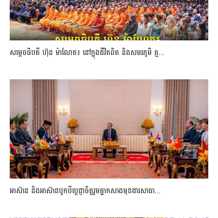
សម្តេចធិបតី ហ៊ុន ម៉ាណែត៖ នៅក្នុងជីវិតពិត និងសមរភូមិ គ្ម...
អាស៊ាន និងអាស៊ានបូកបីប្តេជ្ញាចិត្តរួមគ្នាកសាងមុខងារសាធា...