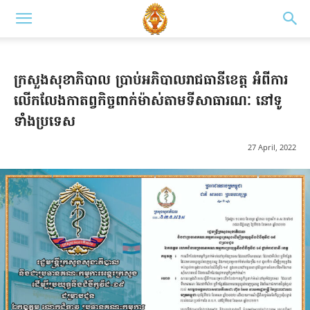
ក្រសួងសុខាភិបាល ប្រាប់អភិបាលរាជធានីខេត្ត អំពីការ
លើកលែងកាតព្វកិច្ចពាក់ម៉ាស់តាមទីសាធារណៈ នៅទូ
ទាំងប្រទេស
27 April, 2022