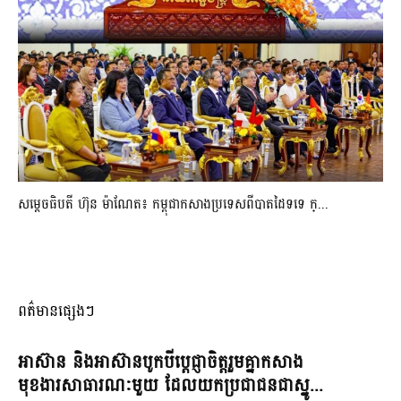
សម្ដេចធិបតី ហ៊ុន ម៉ាណែត៖ កម្ពុជាកសាងប្រទេសពីបាតដៃទទេ ក្...
ពត៌មានផ្សេងៗ
អាស៊ាន និងអាស៊ានបូកបីប្តេជ្ញាចិត្តរួមគ្នាកសាង
មុខងារសាធារណៈមួយ ដែលយកប្រជាជនជាស្នូ...