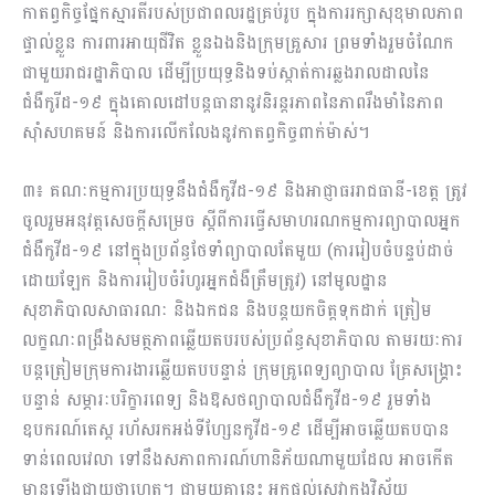
កាតព្វកិច្ចផ្នែកស្មារតីរបស់ប្រជាពលរដ្ឋគ្រប់រូប ក្នុងការរក្សាសុខុមាលភាព
ផ្ទាល់ខ្លួន ការពារអាយុជីវិត ខ្លួនឯងនិងក្រុមគ្រួសារ ព្រមទាំងរួមចំណែក
ជាមួយរាជរដ្ឋាភិបាល ដើម្បីប្រយុទ្ធនិងទប់ស្កាត់ការឆ្លងរាលដាលនៃ
ជំងឺកូរីដ-១៩ ក្នុងគោលដៅបន្តធានានូវនិរន្តរភាពនៃភាពរឹងមាំនៃភាព
ស៊ាំសហគមន៍ និងការលើកលែងនូវកាតព្វកិច្ចពាក់ម៉ាស់។
៣៖ គណៈកម្មការប្រយុទ្ធនឹងជំងឺកូវីដ-១៩ និងអាជ្ញាធររាជធានី-ខេត្ត ត្រូវ
ចូលរួមអនុវត្តសេចក្តីសម្រេច ស្ដីពីការធ្វើសមាហរណកម្មការព្យាបាលអ្នក
ជំងឺកូវីដ-១៩ នៅក្នុងប្រព័ន្ធថែទាំព្យាបាលតែមួយ (ការរៀបចំបន្ទប់ដាច់
ដោយឡែក និងការរៀបចំរំហូរអ្នកជំងឺត្រឹមត្រូវ) នៅមូលដ្ឋាន
សុខាភិបាលសាធារណៈ និងឯកជន និងបន្តយកចិត្តទុកដាក់ ត្រៀម
លក្ខណៈពង្រឹងសមត្ថភាពឆ្លើយតបរបស់ប្រព័ន្ធសុខាភិបាល តាមរយៈការ
បន្តត្រៀមក្រុមការងារឆ្លើយតបបន្ទាន់ ក្រុមគ្រូពេទ្យព្យាបាល គ្រែសង្គ្រោះ
បន្ទាន់ សម្ភារៈបរិក្ខារពេទ្យ និងឱសថព្យាបាលជំងឺកូវីដ-១៩ រួមទាំង
ឧបករណ៍តេស្ត រហ័សរកអង់ទីហ្សែនកូវីដ-១៩ ដើម្បីអាចឆ្លើយតបបាន
ទាន់ពេលវេលា ទៅនឹងសភាពការណ៍ហានិភ័យណាមួយដែល អាចកើត
មានឡើងជាយថាហេតុ។ ជាមួយគ្នានេះ អ្នកផ្តល់សេវាក្នុងវិស័យ