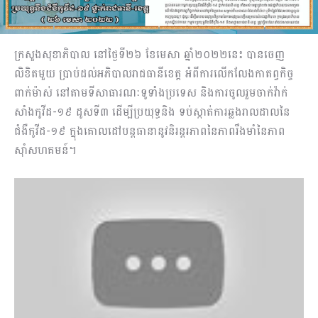
ក្រសួងសុខាភិបាល នៅថ្ងៃទី២៦ ខែមេសា ឆ្នាំ២០២២នេះ បានចេញ
លិខិតមួយ ប្រាប់ដល់អភិបាលរាជធានីខេត្ត អំពីការលើកលែងកាតព្វកិច្ច
ពាក់ម៉ាស់ នៅតាមទីសាធារណៈទូទាំងប្រទេស និងការចូលរួមចាក់វ៉ាក់
សាំងកូវីដ-១៩ ដូសទី៣ ដើម្បីប្រយុទ្ធនិង ទប់ស្កាត់ការឆ្លងរាលដាលនៃ
ជំងឺកូវីដ-១៩ ក្នុងគោលដៅបន្តធានានូវនិរន្តរភាពនៃភាពរឹងមាំនៃភាព
ស៊ាំសហគមន៍។