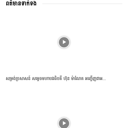
ពត៌មានទាក់ទង
សម្រង់ប្រសាសន៍ សម្ដេចមហាបវរធិបតី ហ៊ុន ម៉ាណែត អញ្ជើញជាអ...