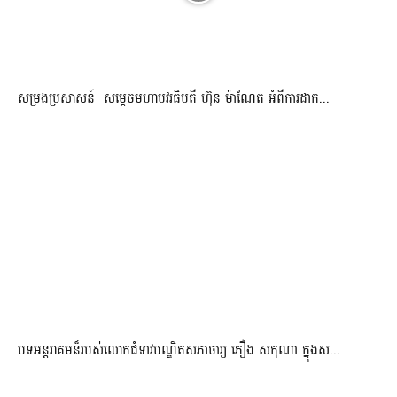
សម្រងប្រសាសន៍ សម្ដេចមហាបវរធិបតី ហ៊ុន ម៉ាណែត អំពីការដាក...
បទអន្តរាគមន៏របស់លោកជំទាវបណ្ឌិតសភាចារ្យ ភឿង សកុណា ក្នុងស...