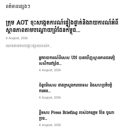
ពត៌មានផ្សេងៗ
ក្រុម AOT ចុះសង្កេតការណ៍ផ្ទៀងផ្ទាត់និងរាយការណ៍អំពី
ស្ថានភាពតាមបណ្តោយព្រំដែនកម្ពុជ...
4 August, 2026
យោងតាមការបង្ហោះផ្សាយរបស់ក...
អ្នករាយការណ៍ពិសេស UN បានឃើញស្ថានភាពជនភៀ
សសឹកនៅព្រំដ...
4 August, 2026
ជំនួបពិសេស រវាងក្រសួងការបរទេស និងសហប្រតិបត្តិ
ការអន...
4 August, 2026
ខ្លឹមសារ Press Briefing របស់ឯកឧត្តម ប៉ែន បូណា
ប្រធ...
4 August, 2026