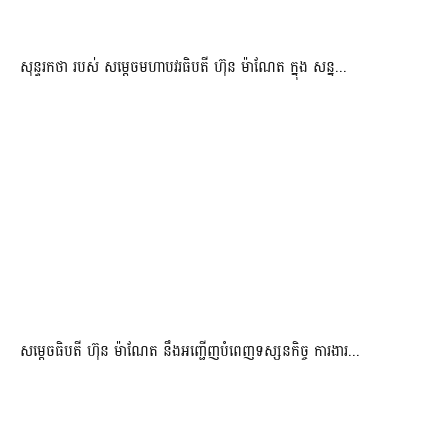
សុន្ទរកថា របស់ សម្ដេចមហាបវរធិបតី ហ៊ុន ម៉ាណែត ក្នុង សន្ន...
សម្តេចធិបតី ហ៊ុន ម៉ាណែត នឹងអញ្ជើញបំពេញទស្សនកិច្ច ការងារ...