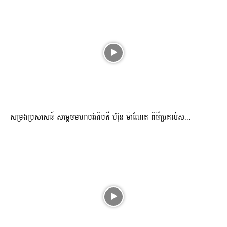
សម្រងប្រសាសន៍ សម្ដេចមហាបវរធិបតី ហ៊ុន ម៉ាណែត ពិធីប្រគល់ស...