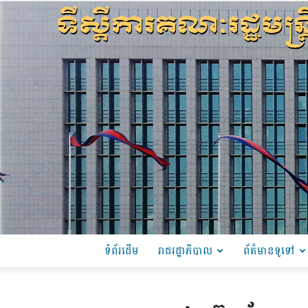
ទំព័រដើម
រាជរដ្ឋាភិបាល
ព័ត៌មានទូទៅ