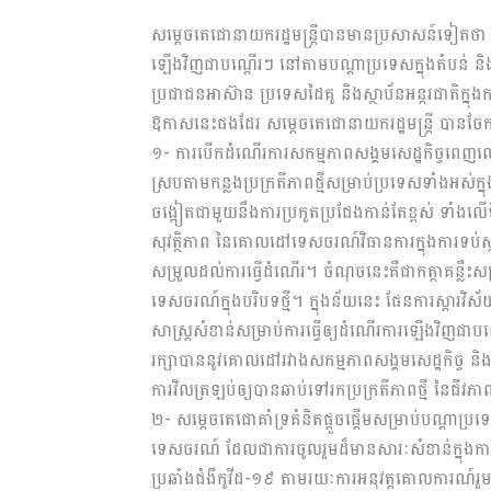
សម្តេចតេជោនាយករដ្ឋមន្ត្រីបានមានប្រសាសន៍ទៀតថា
ឡើងវិញជាបណ្ដើរៗ នៅតាមបណ្ដាប្រទេសក្នុងតំបន់ ន
ប្រជាជនអាស៊ាន ប្រទេសដៃគូ និងស្ថាប័នអន្តរជាតិ
ឱកាសនេះផងដែរ សម្ដេចតេជោនាយករដ្ឋមន្ត្រី បានចែក
១- ការបើកដំណើរការសកម្មភាពសង្គមសេដ្ឋកិច្ចពេញលេញ ឡ
ស្របតាមកន្លងប្រក្រតីភាពថ្មីសម្រាប់ប្រទេសទាំងអស
ចង្អៀតជាមួយនឹងការប្រកួតប្រជែងកាន់តែខ្ពស់ ទាំងល
សុវត្ថិភាព នៃគោលដៅទេសចរណ៍វិធានការក្នុងការទប់ស្ក
សម្រួលដល់ការធ្វើដំណើរ។ ចំណុចនេះគឺជាកត្តាគន្លឹះស
ទេសចរណ៍ក្នុងបរិបទថ្មី។ ក្នុងន័យនេះ ផែនការស្ដារវិ
សាស្ត្រសំខាន់សម្រាប់ការធ្វើឲ្យដំណើរការឡើងវិ
រក្សាបាននូវគោលដៅរវាងសកម្មភាពសង្គមសេដ្ឋកិច្ច និង
ការវិលត្រឡប់ឲ្យបានឆាប់ទៅរកប្រក្រតីភាពថ្មី នៃជីវភ
២- សម្ដេចតេជោគាំទ្រគំនិតផ្តួចផ្តើមសម្រាប់បណ្ដាប្
ទេសចរណ៍ ដែលជាការចូលរួមដ៏មានសារៈសំខាន់ក្នុងកា
ប្រឆាំងជំងឺកូវីដ-១៩ តាមរយៈការអនុវត្តគោលការណ៍រួមជ