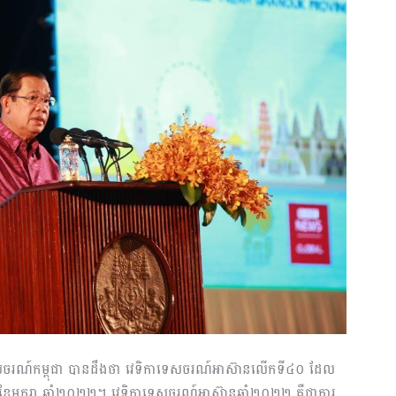
ួងទេសចរណ៍កម្ពុជា បានដឹងថា វេទិកាទេសចរណ៍អាស៊ានលើកទី៤០ ដែល
ី១៦-២២ ខែមករា ឆ្នាំ២០២២។ វេទិកាទេសចរណ៍អាស៊ានឆ្នាំ២០២២ គឺជាការ