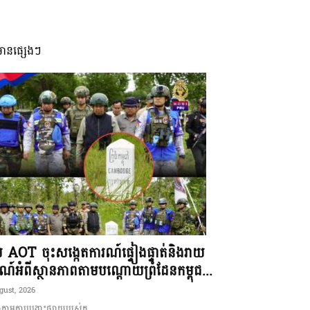
មានផ្សេងៗ
ុម AOT ចុះសង្កេតការណ៍ផ្ទៀងផ្ទាត់និងរាយ
ណ៍អំពីស្ថានភាពតាមបណ្តោយព្រំដែនកម្ពុជ...
gust, 2026
ាមការបង្ហោះផ្សាយរបស់ក...