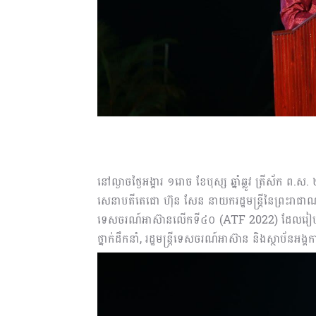
នៅល្ងាចថ្ងៃអង្គារ ១រោច ខែបុស្ស ឆ្នាំឆ្លូវ ត្រីស័ក 
សេនាបតីតេជោ ហ៊ុន សែន នាយករដ្ឋមន្ត្រីនៃព្រះរាជាណាច
ទេសចរណ៍អាស៊ានលើកទី៤០ (ATF 2022) ដែលរៀបធ្វើឡ
ថ្នាក់ដឹកនាំ, រដ្ឋមន្ត្រីទេសចរណ៍អាស៊ាន និងស្ថាប័ន