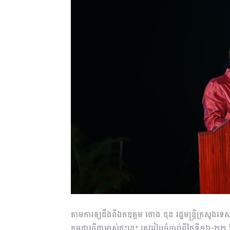
តាមការឲ្យដឹងពីឯកឧត្តម ថោង ខុន រដ្ឋមន្ត្រីក្រស
កម្ពុជាធ្វើជាម្ចាស់ផ្ទះនេះ ត្រូវរៀបចំចាប់ពីថ្ងៃទ