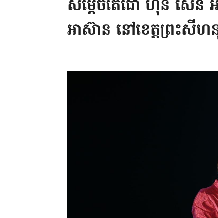
សម្តេចតេជោ ហ៊ុន សែន 
អាស៊ាន នៅខេត្តព្រះសីហន