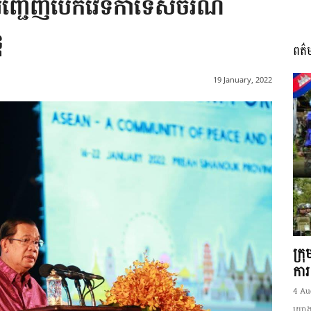
អញ្ជើញបើកវេទិកាទេសចរណ៍
ុ
ពត៌
I
19 January, 2022
អង្គ
ភាព​
ក្រ
ការ
4 Au
យោងត