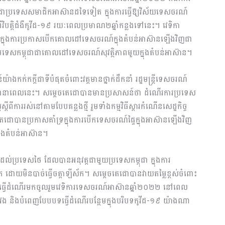
៏ដូចជាប្រទេសសមាជិកអាស៊ានដទៃទៀត ក្នុងការធ្វើឱ្យវិស័យទេសចរណ៍
វិបត្តិជំងឺកូវីដ-១៩ រយៈពេលប្រមាណ២ឆ្នាំកន្លងទៅនេះ។ វេទិកា
ាន់ក្នុងការប្រកាសបើកគោលដៅទេសចរណ៍ក្នុងតំបន់អាស៊ានឡើងវិញជា
សាយពីប្រទេសកម្ពុជាជាគោលដៅទេសចរណ៍សុវត្ថិភាពមួយក្នុងតំបន់អាស៊ាន។
ងកក់កក្តីជាទីបំផុតចំពោះវត្តមានថ្នាក់ដឹកនាំ រដ្ឋមន្ត្រីទេសចរណ៍
ជានាពេលនេះ។ សម្តេចតេជោបានមានប្រសាសន៍ថា ដំណើរការប្រទេស
តីពីការរស់នៅតាមបែបគន្លងថ្មី រួមទាំងកម្មវិធីស្តារកំណើនសេដ្ឋកិច្ច
តេជោបានប្រកាសគាំទ្រក្នុងការបើកទេសចរណ៍ផ្ទៃក្នុងអាស៊ានឡើងវិញ
នុងតំបន់អាស៊ាន។
ល់ប្រទេសថៃ ដែលបានអនុវត្តជាមួយប្រទេសកម្ពុជា ក្នុងការ
ក ដោយមិនបាច់ធ្វើចត្តាឡីស័ក។ សម្តេចតេជោបានវាយតម្លៃខ្ពស់ចំពោះ
្នុងការធ្វើដំណើរមកចូលរួមវេទិការទេសចរណ៍អាស៊ានឆ្នាំ២០២២ នៅពេល
វែង និងបំពេញបែបបទធ្វើដំណើរបន្ថែមក្នុងបរិបទកូវីដ-១៩ យ៉ាងណា