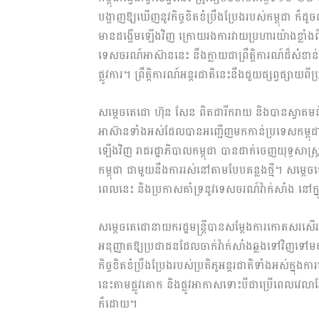
បង្ហាញឱ្យឃើញនូវកិច្ចខិតខំប្រឹងប្រែងរបស់កម្ពុជា ក
មានដង្ហើមឡើងវិញ ក្រោយរងការវាយប្រហារយ៉ាងខ្លាំងពី
ទេសចរណ៍អាស៊ាននេះ នឹងក្លាយជាព្រឹត្តិការណ៍ដ៏សំខ
ផ្លូវការ។ ព្រឹត្តិការណ៍អន្តរជាតិនេះនឹងជួយផ្សព្វផ្
សម្តេចតេជោ ហ៊ុន សែន ពិតជារីករាយ និងបានស្វាគមន៍យ៉ា
អាស៊ានទាំងអស់ដែលបានអញ្ជើញមកកាន់ប្រទេសកម្ពុ
ឡើងវិញ រាជរដ្ឋាភិបាលកម្ពុជា បានដាក់ចេញយុទ្ធសាស្រ្តស្
កម្ពុជា ជាមួយនឹងការរស់នៅតាមបែបគន្លងថ្មី។ សម្តេច
ពេលនេះ និងប្រកាសគាំទ្រនូវទេសចរណ៍វ៉ាក់សាំង នៅក្
សម្តេចតេជោនាយករដ្ឋមន្ត្រីបានសម្តែងការកោតសរសើរដ
អនុញ្ញាតឱ្យប្រជាជនដែលចាក់វ៉ាក់សាំងឆ្លងទៅវិញទៅម
កិច្ចខិតខំប្រឹងប្រែងរបស់ប្រតិភូអន្តរជាតិទាំងអស់ក
នេះតាមផ្លូវគោក និងផ្លូវអាកាសទោះបីជាប្រើពេលវេលា
ក៏ដោយ។