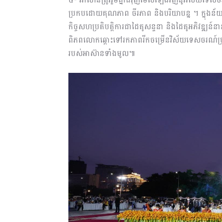
ប្រកបដោយគុណភាព ចីរភាព និងបរិយាបន្ន ។ ក្នុងន័យន
កិច្ចសហប្រតិបត្តិការជាដៃគូសន្ទនា និងដៃគូអភិវឌ្ឍន
ពិភពលោកឆ្ពោះទៅរកភាពរីកចម្រើនវិស័យទេសចរណ៍ប្រក
របស់អាស៊ានទាំងមូល៕