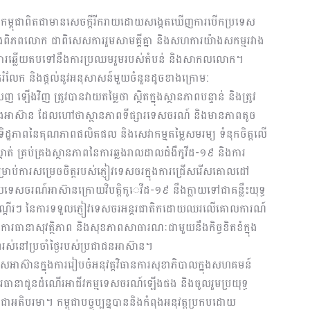
 កម្ពុជាពិតជាមានសេចក្តីរីករាយដោយសង្កេតឃើញការបើកប្រទេស
ិងពិភពលោក ជាពិសេសការរួមសាមគ្គីគ្នា និងសហការយ៉ាងសកម្មរវាង
ក្នុងការឆ្លើយតបទៅនឹងការប្រឈមរួមរបស់តំបន់ និងសាកលលោក។
រំលែក និងផ្ដល់នូវអនុសាសន៍មួយចំនួនដូចខាងក្រោម:
ើងវិញ ត្រូវបានវាយតម្លៃថា ស្ថិតក្នុងស្ថានភាពបន្ទាន់ និងត្រូវ
់ក្នុងអាស៊ាន ដែលហៅថាស្ថានភាពទីផ្សារទេសចរណ៍ និងមានភាពតូច
ើទិដ្ឋភាពនៃគុណភាពផលិតផល និងសេវាកម្មតម្លៃសមរម្យ ទំនុកចិត្តលើ
ាត់ គ្រប់គ្រងស្ថានភាពនៃការឆ្លងរាលដាលជំងឺកូវីដ-១៩ និងការ
ម្រាប់ការសម្រេចចិត្តរបស់ភ្ញៀវទេសចរក្នុងការជ្រើសរើសគោលដៅ
ស័យទេសចរណ៍អាស៊ានក្រោយវិបត្តិកូេវីដ-១៩ នឹងក្លាយទៅជាគន្លឹះយុទ្ធ
ញជាបណ្ដើរៗ នៃការទទួលភ្ញៀវទេសចរអន្តរជាតិកដោយឈរលើគោលការណ៍
ការធានាសុវត្ថិភាព និងសុខភាពសាធារណៈជាមួយនឹងកិច្ចខិតខំក្នុង
ាពរស់នៅប្រចាំថ្ងៃរបស់ប្រជាជនអាស៊ាន។
រទេសអាស៊ានក្នុងការរៀបចំអនុវត្តវិធានការសុខាភិបាលក្នុងសហគមន៍
រធានាជូនដំណើរអាជីវកម្មទេសចរណ៍ឡើងផង និងចូលរួមប្រយុទ្ធ
ាអតិបរមា។ កម្ពុជាបច្ចុប្បន្នបាននិងកំពុងអនុវត្តប្រកបដោយ