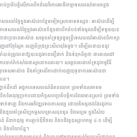
ដារសម្រាប់ប្រតិបត្តិលើការបើកដំណើរការអាជីវកម្មទេសចរណ៍តាមគន្លង
ាទេសចរណ៍ផ្ទៃក្នុងអាស៊ានបន្ថែមទៀតស្របតាមទស្សនៈ អាស៊ានដើម្បី
មបើកទេសចរណ៍ផ្ទៃក្នុងអាស៊ានក៏ដូចជាបើកតំបន់ទាំងមូលដើម្បីទទួលបាន
ជាជាប្រធានអាស៊ាន សម្ដេចគាំទ្រឲ្យរដ្ឋមន្ត្រីទេសចរណ៍អាស៊ានពិភាក្សា
ៅថ្ងៃស្អែក ចេញពីក្រុងព្រះសីហនុតែម្តង។ ដើម្បីធានាបាននូវ
បាច់ត្រូវធានាឱ្យបាននូវភាពជឿជាក់ និងទំនុកចិត្តថា ជាគោលដៅ
ាក់វ៉ាក់សាំងជាសូចនាករគោល។ សម្ដេចតេជោគាំទ្រនូវកម្មវិធី
ទេសអាស៊ាន និងគាំទ្រលើការដាក់ចេញយុទ្ធនាការអាស៊ានជា
ិភាព។
ិងថ្នាក់ដឹកនាំ អង្គការទេសចរណ៍ពិភពលោក ព្រមទាំងសមាគម
ិតខំអនុវត្តប្រកបដោយកិច្ចសហប្រតិបត្តិការដែលមានស្រាប់ ព្រមទាំង
ិញការទាក់ទាញ និងការអភិវឌ្ឍទេពកោសល្យ ដោយគិតគូរផងដែរនូវការ
េង និងជួយគាំទ្រសិប្បកម្មសហគ្រាសធុនតូច និងមធ្យម ក្នុងវិស័យ
ពីនាវានុវត្ត ការភ្ជាប់ឌីជីថល និងបដិវត្តឧស្សាហកម្ម ៤.០ ដើម្បី
និងបរិយាប័ន្ន។
េសចរណ៍ប្រកបដោយភាពធន់ និងឆ្ពោះទៅអនាគតកាន់តែប្រសើរជាងមុន