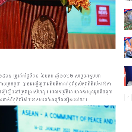
ព័ត៌មាន​
និង
ព.ស. ២៥៦៥ ត្រូវនឹងថ្ងៃទី១៨ ខែមករា ឆ្នាំ២០២២ សម្តេចអគ្គមហា
ក្រកម្ពុជា បានអញ្ជើញជាអធិបតីភាពដ៏ខ្ពង់ខ្ពស់ក្នុងពិធីបើកវេទិកា
ប្រតិកម្ម
ើងនៅក្រុងព្រះសីហនុ។ ដែលកម្មវិធីនេះមានការចូលរួមពីបណ្ដា
អង្គការពាក់ព័ន្ធនឹងវិស័យទេសចរណ៍ជាច្រើនទៀតផងដែរ។
រហ័ស