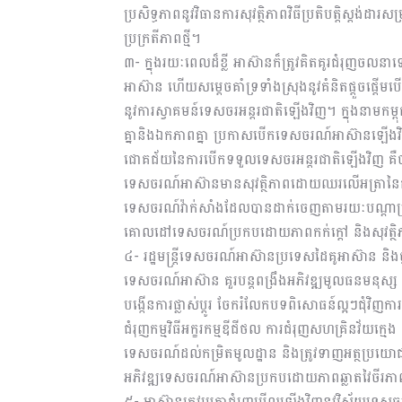
ប្រសិទ្ធភាពនូវវិធានការសុវត្ថិភាពវិធីប្រតិបត្តិស្ដង់
ប្រក្រតីភាពថ្មី។
៣- ក្នុងរយៈពេលដ៏ខ្លី អាស៊ានក៏ត្រូវគិតគូរជំរុញចលន
អាស៊ាន ហើយសម្តេចគាំទ្រទាំងស្រុងនូវគំនិតផ្ដួចផ្ដើ
នូវការស្វាគមន៍ទេសចរអន្តរជាតិឡើងវិញ។ ក្នុងនាមកម្ពុ
គ្នានិងឯកភាពគ្នា ប្រកាសបើកទេសចរណ៍អាស៊ានឡើងវិញន
ជោគជ័យនៃការបើកទទួលទេសចរអន្តរជាតិឡើងវិញ គឺចាំ
ទេសចរណ៍អាស៊ានមានសុវត្ថិភាពដោយឈរលើអត្រានៃការច
ទេសចរណ៍វ៉ាក់សាំងដែលបានដាក់ចេញតាមរយៈបណ្ដាប្រ
គោលដៅទេសចរណ៍ប្រកបដោយភាពកក់ក្តៅ និងសុវត្ថ
៤- រដ្ឋមន្ត្រីទេសចរណ៍អាស៊ានប្រទេសដៃគូអាស៊ាន ន
ទេសចរណ៍អាស៊ាន គួរបន្តពង្រឹងអភិវឌ្ឍមូលធនមនុស្ស ខ
បង្កើនការផ្លាស់ប្ដូរ ចែករំលែកបទពិសោធន៍ល្អៗជុំវ
ជំរុញកម្មវិធីអក្ខរកម្មឌីជីថល ការជំរុញសហគ្រិនវ័យក្ម
ទេសចរណ៍ដល់កម្រិតមូលដ្ឋាន និងត្រូវទាញអត្ថប្រយោជន៍ 
អភិវឌ្ឍទេសចរណ៍អាស៊ានប្រកបដោយភាពឆ្លាតវៃចីរភាព 
៥- អាស៊ានត្រូវរួមគ្នាជំរុញមើលឡើងវិញនូវវិស័យទ