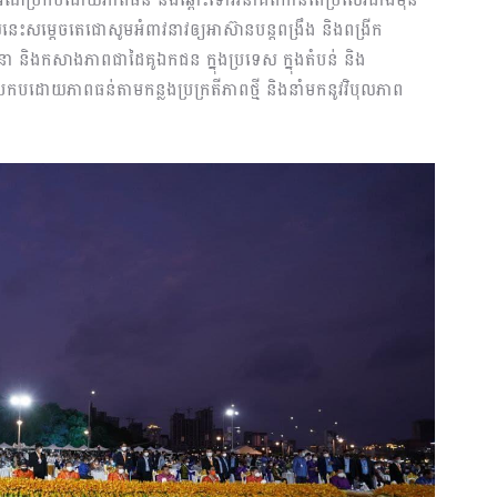
េះសម្ដេចតេជោសូមអំពាវនាវឲ្យអាស៊ានបន្តពង្រឹង និងពង្រីក
៍នានា និងកសាងភាពជាដៃគូឯកជន ក្នុងប្រទេស ក្នុងតំបន់ និង
បដោយភាពធន់តាមកន្លងប្រក្រតីភាពថ្មី និងនាំមកនូវវិបុលភាព