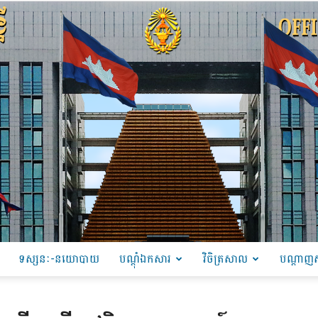
ទស្សនៈ-នយោបាយ
បណ្ដុំឯកសារ
វិចិត្រសាល
បណ្តាញស
PRU