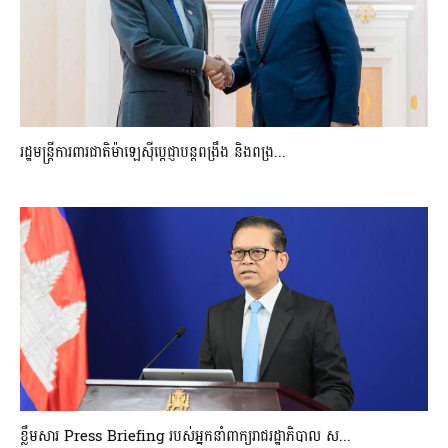
រដ្ឋមន្ត្រីការពារជាតិម៉ាឡេស៊ីប្ដេជ្ញាបន្តពង្រឹង និងពង្រ...
ខ្លឹមសារ Press Briefing របស់អ្នកនាំពាក្យរាជរដ្ឋាភិបាល ស...