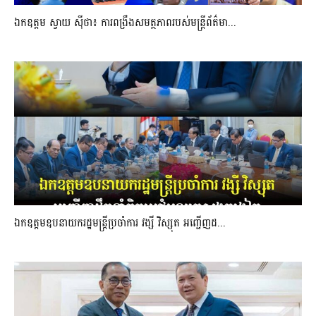
ឯកឧត្តម ស្វាយ ស៊ីថា៖ ការពង្រឹងសមត្ថភាពរបស់មន្ត្រីព័ត៌មា...
ឯកឧត្តមឧបនាយករដ្ឋមន្រ្តីប្រចាំការ វង្សី វិស្សុត អញ្ជើញដ...