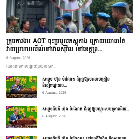
ក្រុមការងារ AOT ចុះប្រមូលភស្តុតាង ក្រោយយោធាថៃ
វាយប្រហារលើលំនៅឋានស៊ីវិល នៅខេត្តព្រ...
6 August, 2026
យោងតាមការបង្ហោះផ្សាយរបស់ក...
សម្តេច ហ៊ុន ម៉ាណែត ជំរុញឱ្យសាលាបង្រៀន
និស្សិតផ្តោតល...
6 August, 2026
សម្តេចធិបតី ហ៊ុន ម៉ាណែត ជំរុញឱ្យបណ្តុះសមត្ថភាពពិតរ...
6 August, 2026
សម្តេចធិបតី ហ៊ុន ម៉ាណែត៖ នៅក្នុងជីវិតពិត និងសមរភូម...