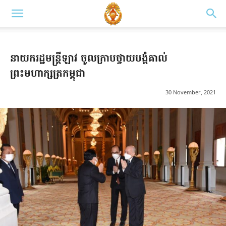
នាយករដ្ឋមន្រ្តីឡាវ ចូលក្រាបថ្វាយបង្គំគាល់
ព្រះមហាក្សត្រកម្ពុជា
30 November, 2021