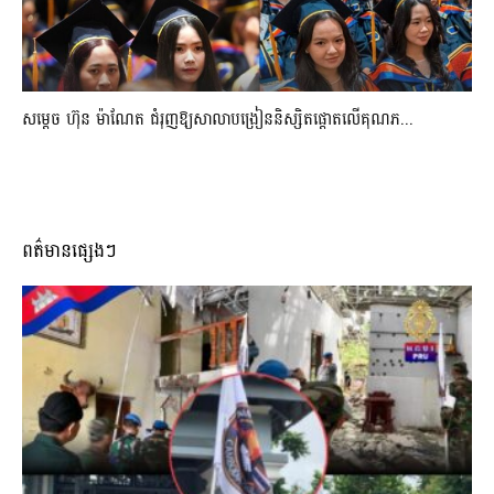
សម្តេច ហ៊ុន ម៉ាណែត ជំរុញឱ្យសាលាបង្រៀននិស្សិតផ្តោតលើគុណភ...
ពត៌មានផ្សេងៗ