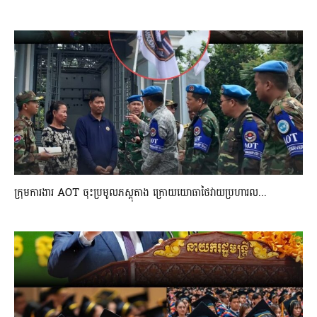
ក្រុមការងារ AOT ចុះប្រមូលភស្តុតាង ក្រោយយោធាថៃវាយប្រហារល...