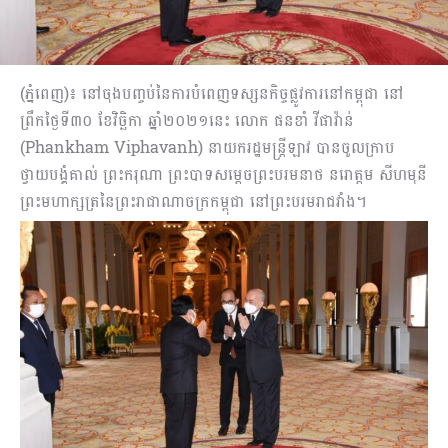
(ភ្នំពេញ)៖ នៅចុងបញ្ចប់នៃការបំពេញទស្សនកិច្ចផ្លូវការនៅកម្ពុជា នៅ
ព្រឹកថ្ងៃទី៣០ ខែវិច្ឆិកា ឆ្នាំ២០២១នេះ លោក ផនខាំ វីផាវ៉ាន់
(Phankham Viphavanh) នាយករដ្ឋមន្រ្តីឡាវ បានចូលក្រាប
ថ្វាយបង្គំគាល់ ព្រះករុណា ព្រះបាទសម្តេចព្រះបរមនាថ នរោត្តម សីហមុនី
ព្រះមហាក្សត្រនៃព្រះរាជាណាចក្រកម្ពុជា នៅព្រះបរមរាជវាំង។