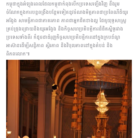
កម្ពុជាក្នុងអំឡុងពេលដែលកម្ពុជាកំពុងបើកប្រទេសឡើងវិញ នឹងរួម
ចំណែកក្នុងការបន្តពង្រឹងបន្ថែមទៀតនូវចំណងមិត្តភាពជាប្រពៃណីដ៏យូរ
អង្វែង សាមគ្គីភាពជាភាតរភាព ភាពជាអ្នកជិតខាងល្អ ដៃគូយុទ្ធសាស្រ្ត
គ្រប់ជ្រុងជ្រោយនិងយូរអង្វែង និងកិច្ចសហប្រតិបត្តិការដ៏ជិតស្និទ្ធរវាង
ប្រទេសទាំងពីរ ក៏ដូចជាជំរុញកិច្ចសហប្រតិបត្តិការនៅក្នុងក្របខ័ណ្ឌ
អាស៊ានដើម្បីសន្តិភាព ស្ថិរភាព និងវិបុលភាពនៅក្នុងតំបន់ និង
ពិភពលោក៕