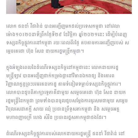
លោក ផនខាំ វីផាវ៉ាន់ បានអញ្ជើញមកដល់ប្រទេសកម្ពុជា នៅវេលា
ម៉ោង១០៖២០នាទីព្រឹកថ្ងៃទី២៩ ខែវិច្ឆិកា ឆ្នាំ២០២១នេះ ដើម្បីបំពេញ
ទស្សនកិច្ចផ្លូវការនៅកម្ពុជា រយៈពេលពីរថ្ងៃ តបតាមការអញ្ជើញរបស់ ស
ម្តេចតេជោ ហ៊ុន សែន នាយករដ្ឋមន្ត្រីកម្ពុជា។
ក្នុងអំឡុងពេលនៃដំណើរទស្សនកិច្ចនៅកម្ពុជានេះ លោកនាយករដ្ឋ
មន្ត្រីឡាវ បានអញ្ជើញដាក់កម្រងផ្កានៅវិមានឯករាជ្យ និងគោរព
វិញ្ញាណក្ខន្ធព្រះបរមរតនកោដ្ឋ តាមទំនៀមទម្លាប់ទស្សនកិច្ចផ្លូវការ។
លោកបានជួបពិភាក្សាទ្វេភាគីជាមួយ សម្តេចតេជោ ហ៊ុន សែន នាយក
រដ្ឋមន្រ្តីនៃកម្ពុជា ព្រមទាំងបានចូលជួបសម្តែងការគួរសមជាមួយ សម្តេច
វិបុលសេនាភក្តី សាយ ឈុំ ប្រធានព្រឹទ្ធសភាកម្ពុជា និង សម្តេចអគ្គ
មហាពញាចក្រី ហេង សំរិន ប្រធានរដ្ឋសភាកម្ពុជាផងដែរ។
ដំណើរទស្សនកិច្ចផ្លូវការរបស់លោកនាយករដ្ឋមន្រ្តី ផនខាំ វីផាវ៉ាន់ នៅ