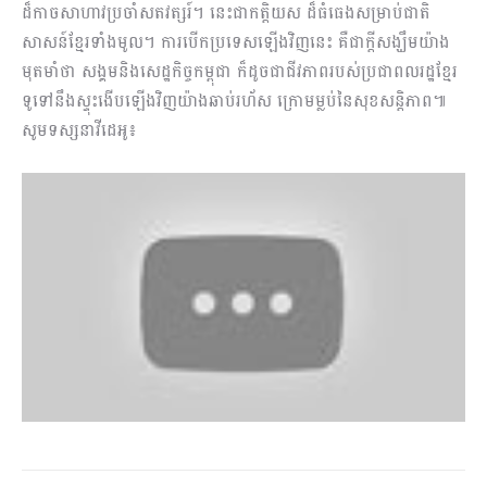
ដ៏កាចសាហាវប្រចាំសតវត្សរ៍។ នេះជាកត្តិយស ដ៏ធំធេងសម្រាប់ជាតិ
សាសន៍ខ្មែរទាំងមូល។ ការបើកប្រទេសឡើងវិញនេះ គឺជាក្តីសង្ឃឹមយ៉ាង
មុតមាំថា សង្គមនិងសេដ្ឋកិច្ចកម្ពុជា ក៏ដូចជាជីវភាពរបស់ប្រជាពលរដ្ឋខ្មែរ
ទូទៅនឹងស្ទុះងើបឡើងវិញយ៉ាងឆាប់រហ័ស ក្រោមម្លប់នៃសុខសន្តិភាព៕
សូមទស្សនាវីដេអូ៖