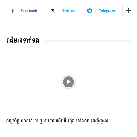
Facebook
Twitter
Telegram
ពត៌មានទាក់ទង
សម្រង់ប្រសាសន៍ សម្ដេចមហាបវរធិបតី ហ៊ុន ម៉ាណែត អញ្ជើញជាអ...