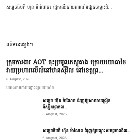
សម្តេចធិបតី ហ៊ុន ម៉ាណែត៖ ផ្អែកលើរបាយការណ៍អង្កេតចម្លោះជំ...
ពត៌មានផ្សេងៗ
ក្រុមការងារ AOT ចុះប្រមូលភស្តុតាង ក្រោយយោធាថៃ
វាយប្រហារលើលំនៅឋានស៊ីវិល នៅខេត្តព្រ...
6 August, 2026
យោងតាមការបង្ហោះផ្សាយរបស់ក...
សម្តេច ហ៊ុន ម៉ាណែត ជំរុញឱ្យសាលាបង្រៀន
និស្សិតផ្តោតល...
6 August, 2026
សម្តេចធិបតី ហ៊ុន ម៉ាណែត ជំរុញឱ្យបណ្តុះសមត្ថភាពពិតរ...
6 August, 2026