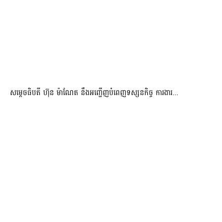
សម្តេចធិបតី ហ៊ុន ម៉ាណែត នឹងអញ្ជើញបំពេញទស្សនកិច្ច ការងារ...