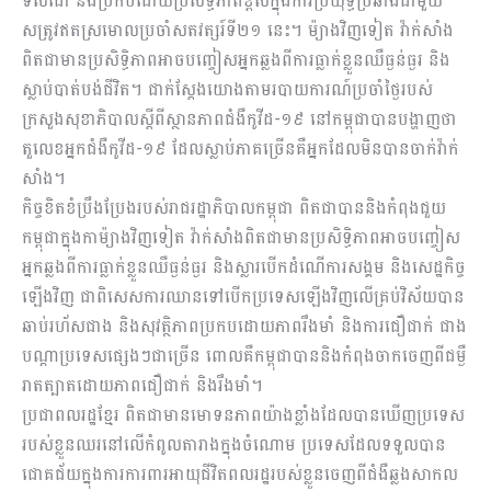
ទិសដៅ និងប្រកបដោយប្រសិទ្ធភាពខ្ពស់ក្នុងការប្រយុទ្ធប្រឆាំងជាមួយ
សត្រូវឥតស្រមោលប្រចាំសតវត្សរ៍ទី២១ នេះ។ ម៉្យាងវិញទៀត វ៉ាក់សាំង
ពិតជាមានប្រសិទ្ធិភាពអាចបញ្ចៀសអ្នកឆ្លងពីការធ្លាក់ខ្លួនឈឺធ្ងន់ធ្ងរ និង
ស្លាប់បាត់បង់ជីវិត។ ជាក់ស្តែងយោងតាមរបាយការណ៍ប្រចាំថ្ងៃរបស់
ក្រសួងសុខាភិបាលស្តីពីស្ថានភាពជំងឺកូវីដ-១៩ នៅកម្ពុជាបានបង្ហាញថា
តួលេខអ្នកជំងឺកូវីដ-១៩ ដែលស្លាប់ភាគច្រើនគឺអ្នកដែលមិនបានចាក់វ៉ាក់
សាំង។
កិច្ចខិតខំប្រឹងប្រែងរបស់រាជរដ្ឋាភិបាលកម្ពុជា ពិតជាបាននិងកំពុងជួយ
កម្ពុជាក្នុងកាម៉្យាងវិញទៀត វ៉ាក់សាំងពិតជាមានប្រសិទ្ធិភាពអាចបញ្ចៀស
អ្នកឆ្លងពីការធ្លាក់ខ្លួនឈឺធ្ងន់ធ្ងរ និងស្លារបើកដំណើការសង្គម និងសេដ្ឋកិច្ច
ឡើងវិញ ជាពិសេសការឈានទៅបើកប្រទេសឡើងវិញលើគ្រប់វិស័យបាន
ឆាប់រហ័សជាង និងសុវត្ថិភាពប្រកបដោយភាពរឹងមាំ និងការជឿជាក់ ជាង
បណ្តាប្រទេសផ្សេងៗជាច្រើន ពោលគឺកម្ពុជាបាននិងកំពុងចាកចេញពីជម្ងឺ
រាតត្បាតដោយភាពជឿជាក់ និងរឹងមាំ។
ប្រជាពលរដ្ឋខ្មែរ ពិតជាមានមោទនភាពយ៉ាងខ្លាំងដែលបានឃើញប្រទេស
របស់ខ្លួនឈរនៅលើកំពូលតារាងក្នុងចំណោម ប្រទេសដែលទទួលបាន
ជោគជ័យក្នុងការការពារអាយុជីវិតពលរដ្ឋរបស់ខ្លួនចេញពីជំងឺឆ្លងសាកល