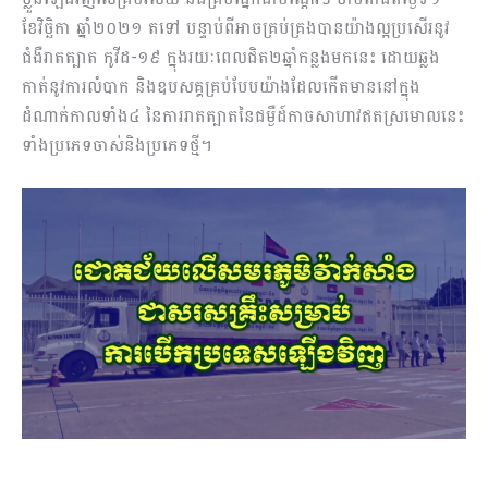
ខែវិច្ឆិកា ឆ្នាំ២០២១ តទៅ បន្ទាប់ពីអាចគ្រប់គ្រងបានយ៉ាងល្អប្រសើរនូវ
ជំងឺរាតត្បាត កូវីដ-១៩ ក្នុងរយៈពេលជិត២ឆ្នាំកន្លងមកនេះ ដោយឆ្លង
កាត់នូវការលំបាក និងឧបសគ្គគ្រប់បែបយ៉ាងដែលកើតមាននៅក្នុង
ដំណាក់កាលទាំង៤ នៃការរាតត្បាតនៃជម្ងឺដ៍កាចសាហាវឥតស្រមោលនេះ
ទាំងប្រភេទចាស់និងប្រភេទថ្មី។