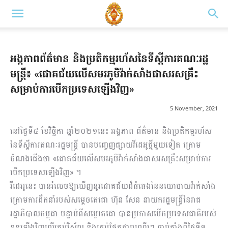
អង្គភាពព័ត៌មាន និងប្រតិកម្មរហ័សនៃទីស្តីការគណៈរដ្ឋ
មន្ត្រី៖ «ជោគជ័យលើសមរភូមិវ៉ាក់សាំងជាសរសគ្រឹះ
សម្រាប់ការបើកប្រទេសឡើងវិញ»
5 November, 2021
នៅថ្ងៃទី៥ ខែវិច្ឆិកា ឆ្នាំ២០២១នេះ អង្គភាព ព័ត៌មាន និងប្រតិកម្មរហ័ស
នៃទីស្តីការគណៈរដ្ឋមន្ត្រី បានបញ្ចេញផ្សាយវីដេអូថ្មីមួយទៀត ក្រោម
ចំណងជើងថា «ជោគជ័យលើសមរភូមិវ៉ាក់សាំងជាសរសគ្រឹះសម្រាប់ការ
បើកប្រទេសឡើងវិញ» ។
វីដេអូនេះ បានរំលេចឱ្យឃើញនូវជោគជ័យដ៏ធំធេងនៃនយោបាយវ៉ាក់សាំង
ក្រោមការដឹកនាំរបស់សម្តេចតេជោ ហ៊ុន សែន នាយករដ្ឋមន្ត្រីនៃរាជ
រដ្ឋាភិបាលកម្ពុជា បន្ទាប់ពីសម្តេតេជោ បានប្រកាសបើកប្រទេសជាតិរបស់
ខ្លួនឡើងវិញលើគ្រប់វិស័យ និងគ្រប់ផ្នែកជាបណ្តើរៗ ចាប់តាំងពីថ្ងៃទី១