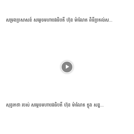
សម្រងប្រសាសន៍ សម្ដេចមហាបវរធិបតី ហ៊ុន ម៉ាណែត ពិធីប្រគល់ស...
សុន្ទរកថា របស់ សម្ដេចមហាបវរធិបតី ហ៊ុន ម៉ាណែត ក្នុង សន្ន...