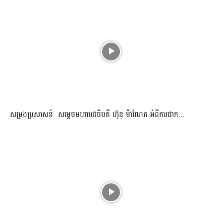
សម្រងប្រសាសន៍ សម្ដេចមហាបវរធិបតី ហ៊ុន ម៉ាណែត អំពីការដាក...