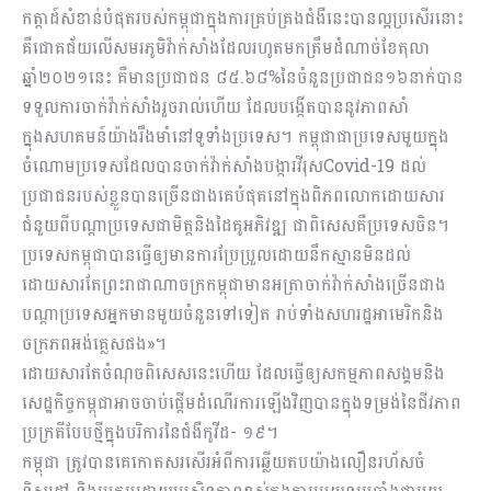
កត្ដាដ៍សំខាន់បំផុតរបស់កម្ពុជាក្នុងការគ្រប់គ្រងជំងឺនេះបានល្អប្រសើរនោះ
គឺជោគជ័យលើសមរភូមិវ៉ាក់សាំងដែលរហូតមកត្រឹមដំណាច់ខែតុលា
ឆ្នាំ២០២១នេះ គឺមានប្រជាជន ៨៥.៦៨%នៃចំនួនប្រជាជន១៦នាក់បាន
ទទួលការចាក់វ៉ាក់សាំងរួចរាល់ហើយ ដែលបង្កើតបាននូវភាពសាំ
ក្នុងសហគមន៍យ៉ាងរឹងមាំនៅទូទាំងប្រទេស។ កម្ពុជាជាប្រទេសមួយក្នុង
ចំណោមប្រទេសដែលបានចាក់វ៉ាក់សាំងបង្ការវីរុសCovid-19 ដល់
ប្រជាជនរបស់ខ្លួនបានច្រើនជាងគេបំផុតនៅក្នុងពិភពលោកដោយសារ
ជំនួយពីបណ្តាប្រទេសជាមិត្តនិងដៃគូអភិវឌ្ឍ ជាពិសេសគឺប្រទេសចិន។
ប្រទេសកម្ពុជាបានធ្វើឲ្យមានការប្រែប្រួលដោយនឹកស្មានមិនដល់
ដោយសារតែព្រះរាជាណាចក្រកម្ពុជាមានអត្រាចាក់វ៉ាក់សាំងច្រើនជាង
បណ្ដាប្រទេសអ្នកមានមួយចំនួនទៅទៀត រាប់ទាំងសហរដ្ឋអាមេរិកនិង
ចក្រភពអង់គ្លេសផង»។
ដោយសារតែចំណុចពិសេសនេះហើយ ដែលធ្វើឲ្យសកម្មភាពសង្គមនិង
សេដ្ឋកិច្ចកម្ពុជាអាចចាប់ផ្តើមដំណើរការឡើងវិញបានក្នុងទម្រង់នៃជីវភាព
ប្រក្រតីបែបថ្មីក្នុងបរិការនៃជំងឺកូវីដ- ១៩។
កម្ពុជា ត្រូវបានគេកោតសរសើរអំពីការឆ្លើយតបយ៉ាងលឿនរហ័សចំ