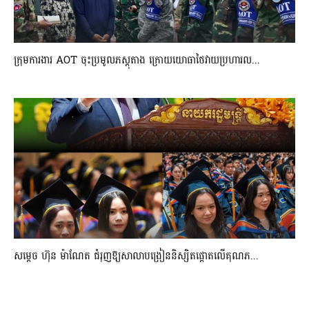
ក្រុមការងារ AOT ចុះប្រមូលភស្តុតាង ក្រោយយោធាថៃវាយប្រហារល...
សម្តេច ហ៊ុន ម៉ាណែត ជំរុញឱ្យសាលាបង្រៀននិស្សិតផ្តោតលើគុណភ...