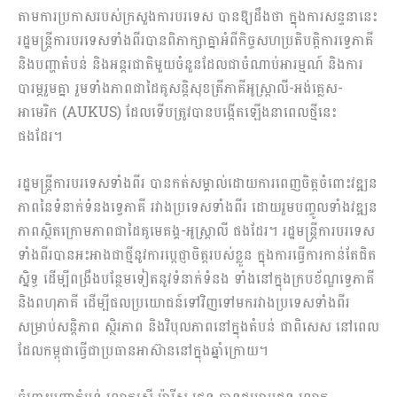
តាមការប្រកាសរបស់ក្រសួងការបរទេស បានឱ្យដឹងថា ក្នុងការសន្ទនានេះ
រដ្ឋមន្រ្តីការបរទេសទាំងពីរបានពិភាក្សាគ្នាអំពីកិច្ចសហប្រតិបត្តិការទ្វេភាគី
និងបញ្ហាតំបន់ និងអន្តរជាតិមួយចំនួនដែលជាចំណាប់អារម្មណ៍ និងការ
បារម្ភរួមគ្នា រួមទាំងភាពជាដៃគូសន្តិសុខត្រីភាគីអូស្ត្រាលី-អង់គ្លេស-
អាមេរិក (AUKUS) ដែលទើបត្រូវបានបង្កើតឡើងនាពេលថ្មីនេះ
ផងដែរ។
រដ្ឋមន្រ្តីការបរទេសទាំងពីរ បានកត់សម្គាល់ដោយការពេញចិត្តចំពោះវឌ្ឍន
ភាពនៃទំនាក់ទំនងទ្វេភាគី រវាងប្រទេសទាំងពីរ ដោយរួមបញ្ចូលទាំងវឌ្ឍន
ភាពស្ថិតក្រោមភាពជាដៃគូមេគង្គ-អូស្រ្តាលី ផងដែរ។ រដ្ឋមន្រ្តីការបរទេស
ទាំងពីរបានអះអាងជាថ្មីនូវការប្តេជ្ញាចិត្តរបស់ខ្លួន ក្នុងការធ្វើការកាន់តែជិត
ស្និទ្ធ ដើម្បីពង្រឹងបន្ថែមទៀតនូវទំនាក់ទំនង ទាំងនៅក្នុងក្របខ័ណ្ឌទ្វេភាគី
និងពហុភាគី ដើម្បីផលប្រយោជន៍ទៅវិញទៅមករវាងប្រទេសទាំងពីរ
សម្រាប់សន្តិភាព ស្ថិរភាព និងវិបុលភាពនៅក្នុងតំបន់ ជាពិសេស នៅពេល
ដែលកម្ពុជាធ្វើជាប្រធានអាស៊ាននៅក្នុងឆ្នាំក្រោយ។