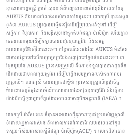
ចំពោះបញ្ហាតំបន់ លោកស្រី ម៉ារីស ផេន បានជម្រាបជូន លោក
ឧបនាយករដ្ឋមន្ត្រី ប្រាក់ សុខុន អំពីបញ្ហានានាពាក់ព័ន្ធនឹងភាពជាដៃគូ
AUKUS និងគោលបំណងរបស់ភាពជាដៃគូនេះ។ លោកស្រី បានសង្កត់
ធ្ងន់ថា AUKUS ត្រូវបានបង្កើតឡើងដើម្បីប្រយោជន៍ទូទៅ ដើម្បី
សន្តិភាព វិបុលភាព និងសន្តិសុខនៅក្នុងតំបន់ឥណ្ឌូ-ប៉ាស៊ីហ្វិក ហើយគ្មាន
ចេតនាណាមួយដើម្បីទទួលបានអាវុធនុយក្លេអ៊ែរ និងសមត្ថ
ភាពនុយក្លេអ៊ែរស៊ីវិលនោះទេ។ បន្ថែមលើនេះផងដែរ AUKUS មិនមែន
ជាការបន្ថែមទៅលើការប្រកួតប្រជែងសព្វាវុធនៅក្នុងតំបន់នោះទេ។ ជា
ផ្នែកមួយនៃ AUKUS ប្រទេសអូស្ត្រាលី នឹងអាចទទួលបាននាវាមុជទឹក
ដើរដោយថាមពលនុយក្លេអ៊ែរ ដើម្បីបង្កើនសមត្ថភាពរបស់កងនាវាចរ
អូស្ត្រាលី។ លោកស្រី បានបញ្ជាក់ជាថ្មីថា ប្រទេសអូស្ត្រាលីប្តេជ្ញាចិត្ត
ចំពោះកាតព្វកិច្ចនៃការមិនរីកសាយភាយនៃអាវុធនុយក្លេអ៊ែរ និងធ្វើការ
យ៉ាងជិតស្និទ្ធជាមួយទីភ្នាក់ងារថាមពលអាតូមិកអន្តរជាតិ (IAEA) ។
លោកស្រី ម៉ារីស ផេន ក៏បានអះអាងជាថ្មីនូវការបន្តគាំទ្ររបស់អូស្រ្តាលី
ចំពោះមជ្ឈភាពអាស៊ាន និងគោលការណ៍នានាដែលមានចែងនៅក្នុង
ទស្សនៈវិស័យអាស៊ានស្តីពីឥណ្ឌូ-ប៉ាស៊ីហ្វិក(AOIP) ។ លោកជំទាវបាន