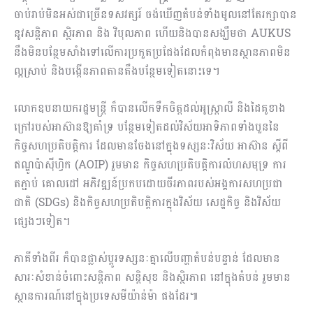
ចាប់រាប់មិនអស់ជាច្រើនទសវត្សរ៍ ចង់ឃើញតំបន់ទាំងមូលនៅតែរក្សាបាន
នូវសន្តិភាព ស្ថិរភាព និង វិបុលភាព ហើយនិងបានសង្ឃឹមថា AUKUS
នឹងមិនបន្ថែមសាំងទៅលើការប្រកួតប្រជែងដែលកំពុងមានស្ថានភាពមិន
ល្អស្រាប់ និងបង្កើនភាពតានតឹងបន្ថែមទៀតនោះទេ។
លោកឧបនាយករដ្ឋមន្រ្តី ក៏បានលើកទឹកចិត្តដល់អូស្រ្តាលី និងដៃគូខាង
ក្រៅរបស់អាស៊ានឱ្យគាំទ្រ បន្ថែមទៀតដល់វិស័យអាទិភាពទាំងបួននៃ
កិច្ចសហប្រតិបត្តិការ ដែលមានចែងនៅក្នុងទស្សនៈវិស័យ អាស៊ាន ស្តីពី
ឥណ្ឌូប៉ាស៊ីហ្វិក (AOIP) រួមមាន កិច្ចសហប្រតិបត្តិការលំហសមុទ្រ ការ
តភ្ជាប់ គោលដៅ អភិវឌ្ឍន៍ប្រកបដោយចីរភាពរបស់អង្គការសហប្រជា
ជាតិ (SDGs) និងកិច្ចសហប្រតិបត្តិការក្នុងវិស័យ សេដ្ឋកិច្ច និងវិស័យ
ផ្សេងៗទៀត។
ភាគីទាំងពីរ ក៏បានផ្លាស់ប្តូរទស្សនៈគ្នាលើបញ្ហាតំបន់បន្ទាន់ ដែលមាន
សារៈសំខាន់ចំពោះសន្តិភាព សន្តិសុខ និងស្ថិរភាព នៅក្នុងតំបន់ រួមមាន
ស្ថានការណ៍នៅក្នុងប្រទេសមីយ៉ាន់ម៉ា ផងដែរ៕