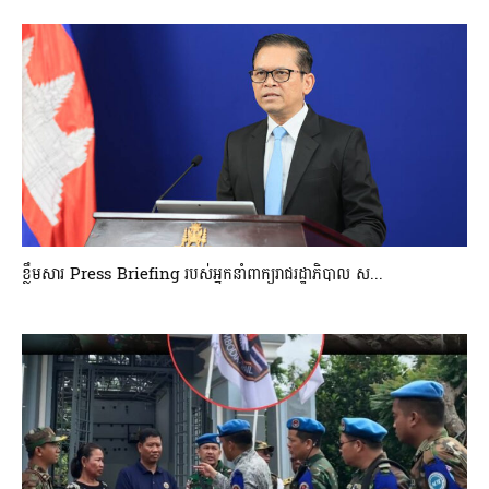
ខ្លឹមសារ Press Briefing របស់អ្នកនាំពាក្យរាជរដ្ឋាភិបាល ស...