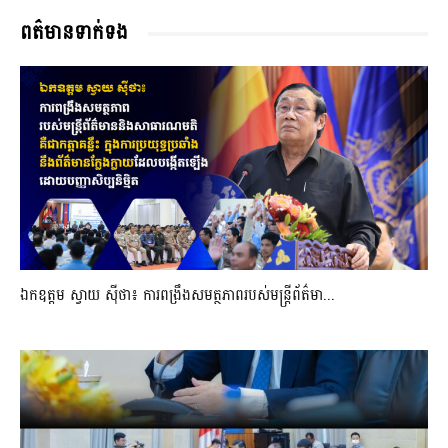
ពត៌មានទាក់ទង
ឯកឧត្តម ស្វាយ ស៊ីថា៖ ការពង្រឹងសមត្ថភាពរបស់មន្ត្រីព័ត៌មា...