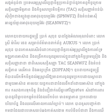
សង្កត់ធ្ងន់ថា ប្រទេសអូស្ត្រាលីប្តេជ្ញាចិត្តប្រកាន់ខ្ជាប់នូវកាតព្វកិច្ចក្រោម
សន្ធិសញ្ញាមិត្តភាព និងកិច្ចសហប្រតិបត្តិការ (TAC) សន្ធិសញ្ញាតំបន់ប៉ា
ស៊ីហ្វិកខាងត្បូងគ្មានអាវុធនុយក្លេអ៊ែរ (SPNWFZ) និងតំបន់អាស៊ី
អាគ្នេយ៍គ្មានអាវុធនុយក្លេអ៊ែរ (SEANWFZ)។
លោកឧបនាយករដ្ឋមន្រ្តី ប្រាក់ សុខុន បានថ្លែងអំណរគុណចំពោះ លោក
ស្រី ម៉ារីស ផេន សម្រាប់ព័ត៌មានពាក់ព័ន្ធ AUKUS ។ លោក ប្រាក់
សុខុន បានកោតសរសើរចំពោះការប្តេជ្ញាចិត្តរបស់អូស្រ្តាលីក្នុងការគាំទ្រ
មជ្ឈភាពអាស៊ាន និងពង្រីកការចូលរួមរបស់ខ្លួននៅក្នុងកិច្ចព្រមព្រៀង និង
សន្ធិសញ្ញានានា ជាពិសេសសន្ធិសញ្ញា TAC SEANWFZ និងតំបន់
សន្តិភាព សេរីភាព និងអព្យាក្រឹត (ZOPFAN)។ ឧបនាយករដ្ឋមន្រ្តី
ក៏បានលើកទឹកចិត្តដល់អូស្រ្តាលីឱ្យមានការចូលរួមប្រកបដោយស្ថាបនា
ជាមួយអាស៊ាន តាមរយៈយន្តការនានាដែលដឹកនាំដោយអាស៊ាន នៅក្នុង
ការ កសាងការទុកចិត្ត និងជំនឿជាក់លើគ្នាទៅវិញទៅមក សំដៅការពារ
បាននូវនិម្មាបនកម្មតំបន់ដែលបើកចំហ មានតម្លាភាព ប្រកបដោយ
បរិយាប័ន្ន និងឈរលើគោលការណ៍ច្បាប់។ លោក បានគូសបញ្ជាក់ថា
កម្ពុជាដែលជាប្រទេសធ្លាប់ឆ្លងកាត់សង្រ្គាម ការបំផ្លិចបំផ្លាញ និងការឈឺ