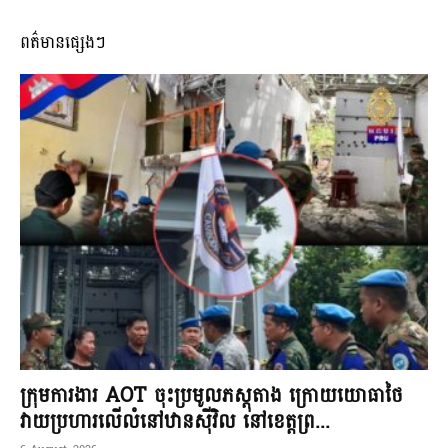
ពត៌មានផ្សេងៗ
ក្រុមការងារ AOT ចុះប្រមូលភស្តុតាង ក្រោយយោធាថៃ
វាយប្រហារលើលំនៅឋានស៊ីវិល នៅខេត្តព្រ...