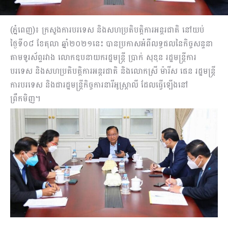
(ភ្នំពេញ)៖ ក្រសួងការបរទេស និងសហប្រតិបត្តិការអន្តរជាតិ នៅយប់
ថ្ងៃទី០៨ ខែតុលា ឆ្នាំ២០២១នេះ បានប្រកាសអំពីលទ្ធផលនៃកិច្ចសន្ទនា
តាមទូរស័ព្ទរវាង លោកឧបនាយករដ្ឋមន្រ្ដី ប្រាក់ សុខុន រដ្ឋមន្រ្ដីការ
បរទេស និងសហប្រតិបត្តិការអន្តរជាតិ និងលោកស្រី ម៉ារីស ផេន រដ្ឋមន្រ្តី
ការបរទេស និងជារដ្ឋមន្រ្តីកិច្ចការនារីអូស្រ្តាលី ដែលធ្វេីឡេីងនៅ
ព្រឹកមិញ។