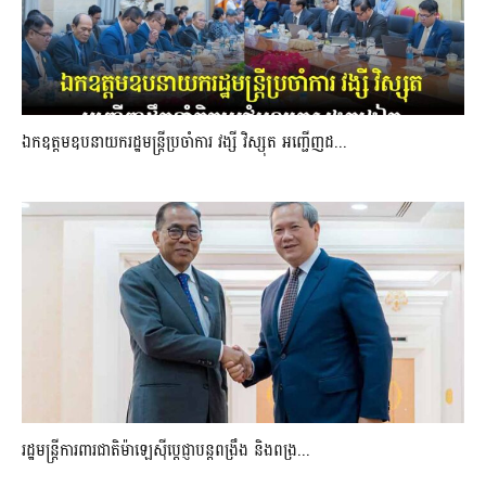
ឯកឧត្តមឧបនាយករដ្ឋមន្រ្តីប្រចាំការ វង្សី វិស្សុត អញ្ជើញដ...
រដ្ឋមន្ត្រីការពារជាតិម៉ាឡេស៊ីប្ដេជ្ញាបន្តពង្រឹង និងពង្រ...