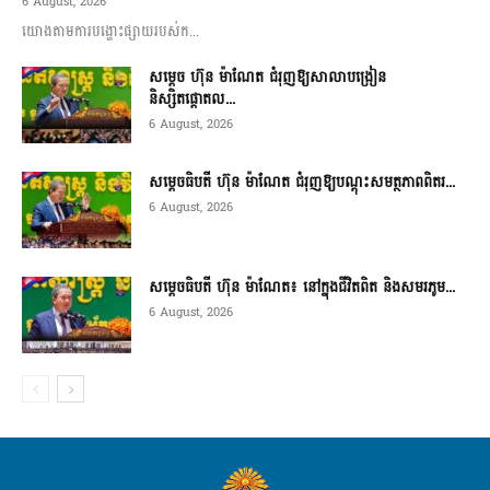
6 August, 2026
យោងតាមការបង្ហោះផ្សាយរបស់ក...
សម្តេច ហ៊ុន ម៉ាណែត ជំរុញឱ្យសាលាបង្រៀន
និស្សិតផ្តោតល...
6 August, 2026
សម្តេចធិបតី ហ៊ុន ម៉ាណែត ជំរុញឱ្យបណ្តុះសមត្ថភាពពិតរ...
6 August, 2026
សម្តេចធិបតី ហ៊ុន ម៉ាណែត៖ នៅក្នុងជីវិតពិត និងសមរភូម...
6 August, 2026