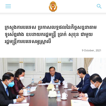
ក្រសួងការបរទេស ប្រកាសលទ្ធផលនៃកិច្ចសន្ទនាតាម
ទូរស័ព្ទរវាង ឧបនាយករដ្ឋមន្រ្ដី ប្រាក់ សុខុន ជាមួយ
រដ្ឋមន្រ្តីការបរទេសអូស្រ្តាលី
9 October, 2021