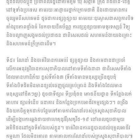
ជូនដល់បងប្អូន ប្រជាពលរដ្ឋនៅតាមភូមិ ឃុំ សង្កាត់ ក្រុង រាជធានី-ខេត្ត
នៅទូទាំងប្រទេស តាមរយៈអាជ្ញាធរថ្នាក់ក្រោមជាតិ និងដោយមានការ
ចូលរួមពីសហគមន៍ ដូចជាការផ្សព្វផ្សាយ តាមរយៈឧស្ងោសនាសព្ទការបិទ
តាំងរូបភាពផ្ទាំងធំ ចែកចាយខិតប័ណ្ណ ការផ្សព្វផ្សាយតាមទូរទស្សន៍ វិទ្យុ
និងបណ្តាញសង្គមដល់ប្រជាជន ជាពិសេសដល់ សហគមន៍ងាយរងគ្រោះ
និងសហគមន៍ក្រីក្រជាដើម។
ទី៥៖ ណែនាំ និងចាត់វិធានការអប់រំ ផ្សព្វផ្សាយ និងតាមដានជាប្រចាំ
លើការអនុវត្តវិធានការសុខាភិបាលនៅតាមទីតាំងនានា ជាពិសេសទីតាំង
ដែលមានហានិភ័យ ខ្ពស់ទីតាំង៣ (ទីតាំងមានមនុស្សច្រើនជួបជុំ
ទីតាំងបិទជិតមិនមានខ្យល់ចេញចូលគ្រប់គ្រាន់ និងទីតាំងដែលមាន
មនុស្សនៅជិតៗគ្នា) ដូចជាទីផ្សារ ទីប្រជុំជន ភោជនីយដ្ឋាន ទីកន្លែងលក់
អាហារ ផ្សារទំនើប ធនាគារ និងកន្លែងប្រកបអាជីវកម្មផ្សេងៗ។ ពង្រឹង
និងយកចិត្តទុកដាក់បន្ថែមទៅតាមការណែនាំរបស់ក្រសួងសុខាភិបាល
ដើម្បីបង្ការការឆ្លងជាយថាហេតុនូវវីរុសកូវីដ-១៩ នៅពេលជួបជាមួយ
អតិថិជននៅក្នុងទីតាំងរបស់ខ្លួន។ ចាត់វិធានការរដ្ឋបាលដល់បុគ្គលអាជីវ
កម្មណា ដែលមិនគោរព តាមគោលការណែនាំរបស់ក្រសួងសុខាភិបាល៕