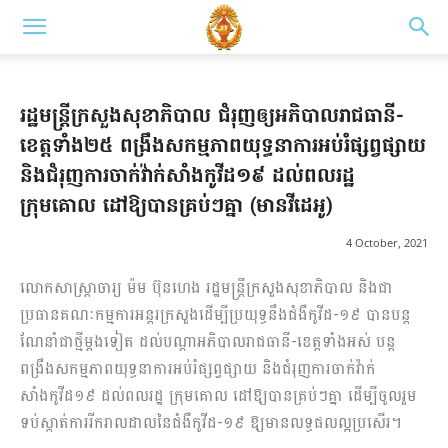
រដ្ឋមន្ត្រីក្រសួងសុខាភិបាល ជំរុញឲ្យអភិបាលរាជធានី-
ខេត្តទាំង២៥ ពង្រឹងសកម្មភាពយុទ្ធនាការអប់រំផ្សព្វផ្សាយ
និងជំរុញការចាក់វ៉ាក់សាំងកូវីដ១៩ ដល់ពលរដ្ឋ
ក្រុមគោល ដៅឱ្យបានគ្រប់ៗគ្នា (មានវីដេអូ)
4 October, 2021
លោកសាស្រ្តាចារ្យ ម៉ម ប៊ុនហេង រដ្ឋមន្ត្រីក្រសួងសុខាភិបាល និងជា
ប្រធានគណៈកម្មការអន្តរក្រសួងដើម្បីប្រយុទ្ធនឹងជំងឺកូវីដ-១៩ បានបន្ត
ណែនាំជាថ្មីម្ដងទៀត ដល់បណ្ដាអភិបាលរាជធានី-ខេត្តទាំងអស់ បន្ត
ពង្រឹងសកម្មភាពយុទ្ធនាការអប់រំផ្សព្វផ្សាយ និងជំរុញការចាក់វ៉ាក់
សាំងកូវីដ១៩ ដល់ពលរដ្ឋ ក្រុមគោល ដៅឱ្យបានគ្រប់ៗគ្នា ដើម្បីចូលរួម
ទប់ស្កាត់ការរីករាលដាលនៃជំងឺកូវីដ-១៩ ឱ្យមានលទ្ធផលល្អប្រសើរ។