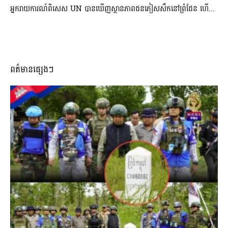
អ្នករាយការណ៍ពិសេស UN បានឃើញស្ថានភាពជនភៀសសឹកនៅព្រំដែន ហើ...
ពត៌មានផ្សេងៗ