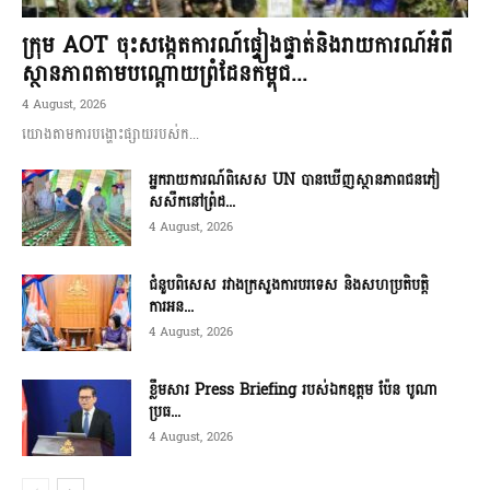
ក្រុម AOT ចុះសង្កេតការណ៍ផ្ទៀងផ្ទាត់និងរាយការណ៍អំពី
ស្ថានភាពតាមបណ្តោយព្រំដែនកម្ពុជ...
4 August, 2026
យោងតាមការបង្ហោះផ្សាយរបស់ក...
អ្នករាយការណ៍ពិសេស UN បានឃើញស្ថានភាពជនភៀ
សសឹកនៅព្រំដ...
4 August, 2026
ជំនួបពិសេស រវាងក្រសួងការបរទេស និងសហប្រតិបត្តិ
ការអន...
4 August, 2026
ខ្លឹមសារ Press Briefing របស់ឯកឧត្តម ប៉ែន បូណា
ប្រធ...
4 August, 2026