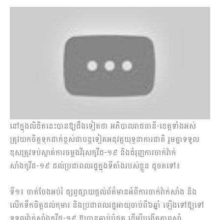
នៅក្នុងលិខិតនេះបានឱ្យដឹងទៀតថា អភិបាលរាជធានី-ខេត្តទាំងអស់
ត្រូវយកចិត្តទុកដាក់ខ្ពស់ជាបន្តទៀតអនុវត្តយុទ្ធនាការជាតិ រួមគ្នាទទួល
ខុសត្រូវទប់ស្កាត់ការចម្លងវីរុសកូវីដ-១៩ និងជំរុញការចាក់វ៉ាក់
សាំងកូវីដ-១៩ ដល់ប្រជាពលរដ្ឋក្នុងទីតាំងរបស់ខ្លួន ដូចតទៅ៖
ទី១៖ ចាត់ចែងអប់រំ ផ្សព្វផ្សាយផ្តល់ព័ត៌មានអំពីការចាក់វ៉ាក់សាំង និង
លើកទឹកចិត្តដល់កុមារ និងប្រជាពលរដ្ឋអាយុចាប់ពី៦ឆ្នាំ ឡើងទៅឱ្យទៅ
ទទួលវ៉ាក់សាំងកូវីដ-១៩ ឱ្យបានឆាប់បំផុត ដើម្បីបង្កើតភាពស៊ាំ