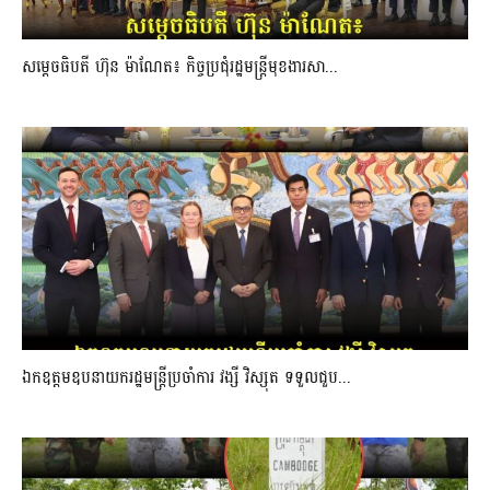
សម្ដេចធិបតី ហ៊ុន ម៉ាណែត៖ កិច្ចប្រជុំរដ្ឋមន្ត្រីមុខងារសា...
ឯកឧត្តមឧបនាយករដ្ឋមន្ត្រីប្រចាំការ វង្សី វិស្សុត ទទួលជួប...