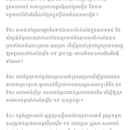
ក្នុងសហគមន៍ កាត់បន្ថយការចម្លងវីរុសបន្ថែមទៀត និងកាត់
បន្ថយហានិភ័យនៃវីរុសបំប្លែងខ្លួនថ្មីដែលកំពុងលេចឡើង។
ទី២៖ តាមដានស្វែងរកអ្នកមិនទាន់បានចាក់វ៉ាក់សាំងក្នុងសហគមន៍ និង
សិក្សាអំពីមូលហេតុជាក់លាក់ដែលពួកគាត់មិនអាចចាក់វ៉ាក់សាំងបាន
ព្រមទាំងរកដំណោះស្រាយ សមស្រប ដើម្បីជួយគាំទ្របងប្អូនប្រជាពលរដ្ឋ
ឱ្យទទួលបានវ៉ាក់សាំងកូវីដ-១៩ គ្រប់ៗគ្នា ដោយមិនមានការរើងអើងអ្វី
ទាំងអស់។
ទី៣៖ យកចិត្តទុកដាក់ផ្តល់មធ្យោបាយគាំទ្រសមស្របដើម្បីជួយដល់ជន
ងាយរងគ្រោះដូចជា អ្នកមានជំងឺប្រចាំកាយមនុស្សចាស់ជរាខ្វះទីពឹង ជន
ពិការ សហគមន៍ក្រីក្រ សហគមន៍ឆ្ងាយដាច់ស្រយាលជាដើម ដើម្បីឱ្យពួក
គាត់អាចទទួលវ៉ាក់សាំងកូវីដ-១៩ បានគ្រប់គ្នា។
ទី៤៖ បន្តជំរុញការអប់រំ ផ្សព្វផ្សាយខ្លឹមសានៃយុទ្ធនាការជាតិ រួមគ្នាទទួល
ខុសត្រូវទប់ស្កាត់ការចម្លងវីរុសកូវីដ-១៩ ដល់បុគ្គល គ្រួសារ សហគមន៍