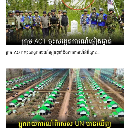
ក្រុម AOT ចុះសង្កេតការណ៍ផ្ទៀងផ្ទាត់និងរាយការណ៍អំពីស្ថាន...