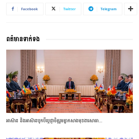
Facebook
Twitter
Telegram
ពត៌មានទាក់ទង
អាស៊ាន និងអាស៊ានបូកបីប្តេជ្ញាចិត្តរួមគ្នាកសាងមុខងារសាធា...