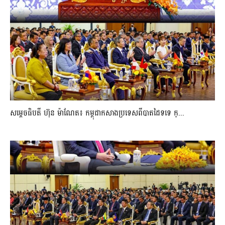
សម្ដេចធិបតី ហ៊ុន ម៉ាណែត៖ កម្ពុជាកសាងប្រទេសពីបាតដៃទទេ ក្...