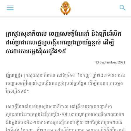
ក្រសួងសុខាភិបាល ចេញសេចក្តីណែនាំ និងក្រើនរំលឹក
ដល់ប្រជាពលរដ្ឋឲ្យបង្កើនការប្រុងប្រយ័ត្នខ្ពស់ ដើម្បី
ការពារការចម្លងវីរុសកូវីដ១៩
13 September, 2021
(ភ្នំពេញ)៖
ក្រសួងសុខាភិបាល នៅថ្ងៃទី១៣ ខែកញ្ញា ឆ្នាំ២០២១នេះ បាន
ចេញសេចក្តីណែនាំឲ្យបង្កើនការប្រុងប្រយ័ត្នបន្ថែម ដើម្បីការពារការចម្លង
វីរុសកូវីដ១៩។
សេចក្តីណែនាំរបស់ក្រសួងសុខាភិបាល នៅព្រឹកនេះបានបញ្ជាក់ថា
ស្ថានភាពនៃការចម្លងនៃវីរុសកូវីដ-១៩ នៅបណ្តាប្រទេសលើសកលលោក
និងក្នុងតំបន់មិនទាន់មានការធូរស្បើយនៅឡើយ ជាក់ស្តែងរហូតមកដល់
ថ្ងៃទី០៦ ខែកញ្ញា ឆ្នាំ២០២១ នៅលើពិភពលោក មានករណីជំងឺកូវីដ-១៩