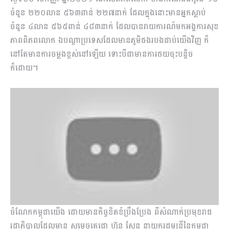
ចំនួន ២២០លាន ៥៦៣ពាន់ ២២៧នាក់ ដែលក្នុងនោះមានអ្នកស្លាប់
ចំនួន ៤លាន ៥៦៥ពាន់ ៤៨៣នាក់ ដែលបានរាយការណ៍មកអង្គការសុខ
ភាពពិភពលោក ឯបណ្តាប្រទេសដែលមានភូមិផងរបងជាប់យើងវិញ ក៏
នៅតែមានការចម្លងខ្ពស់នៅឡើយ ទោះបីជាមានការថយចុះបន្តិច
ក៏ដោយ។
ចំណែកកម្ពុជាយើង ដោយមានកិច្ចខិតខំប្រឹងប្រែង ពីសំណាក់ប្រមុខរាជ
រដ្ឋាភិបាលដែលមាន សម្តេចតេជោ ហ៊ុន សែន នាយករដ្ឋមន្ត្រីនៃកម្ពុជា