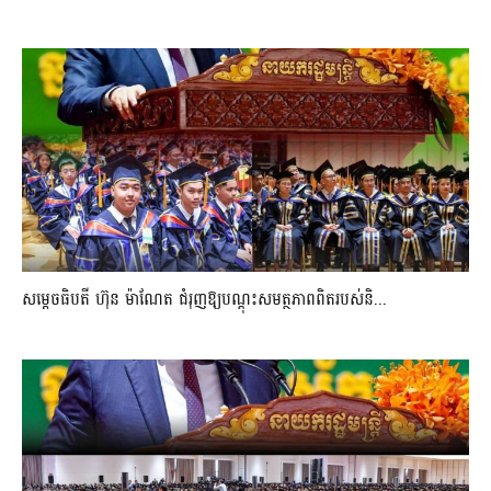
សម្តេចធិបតី ហ៊ុន ម៉ាណែត ជំរុញឱ្យបណ្តុះសមត្ថភាពពិតរបស់និ...