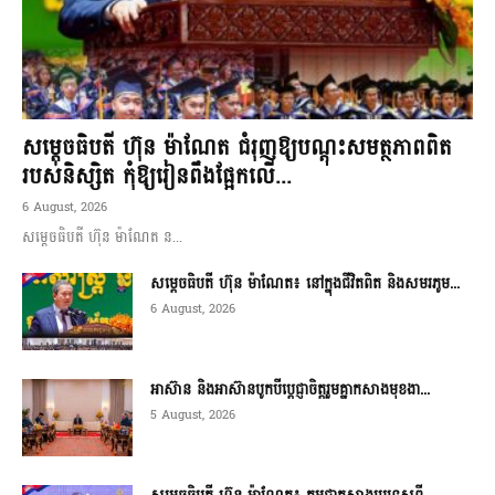
សម្តេចធិបតី ហ៊ុន ម៉ាណែត ជំរុញឱ្យបណ្តុះសមត្ថភាពពិត
របស់និស្សិត កុំឱ្យរៀនពឹងផ្អែកលើ...
6 August, 2026
សម្តេចធិបតី ហ៊ុន ម៉ាណែត ន...
សម្តេចធិបតី ហ៊ុន ម៉ាណែត៖ នៅក្នុងជីវិតពិត និងសមរភូម...
6 August, 2026
អាស៊ាន និងអាស៊ានបូកបីប្តេជ្ញាចិត្តរួមគ្នាកសាងមុខងា...
5 August, 2026