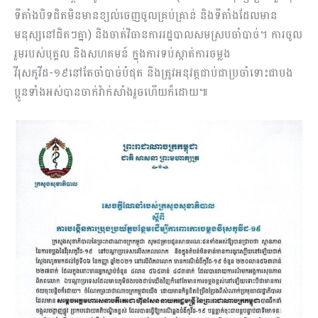
ទីតាំងបិទជិតមិនមានខ្យល់ចេញចូលគ្រប់គ្រាន់ និងទីតាំងដែលមាន
មនុស្សនៅជិតៗគ្នា) និងចាត់វិធានការរដ្ឋបាលសមស្របចាំបាច់។ ការចូល
រួមរបស់បុគ្គល និងសហគមន៍ ក្នុងការទប់ស្កាត់ការចម្លង
វីរុសកូវីដ-១៩នៅតែចាំបាច់បំផុត និងត្រូវអនុវត្តជាប់ជាប្រចាំទោះជាបង
ប្អូនទាំងអស់បានចាក់វ៉ាក់សាំងរួចហើយក៏ដោយ៕