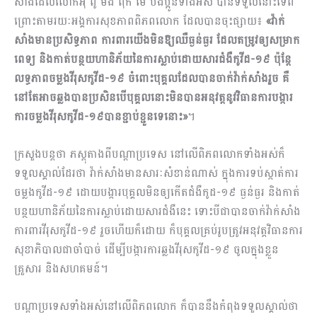
សាំងដែលលោកអុំ ពូ មីង ពុក ម៉ែ បងប្អូនទាំងអស់ បានទទួលនោះទេពី
ព្រោះតាមរយៈអង្គការសុខភាពពិភពលោក ដែលបានចុះផ្សាយ៖
«វ៉ាក់
សាំងមានប្រសិទ្ធភាព ការពារយើងមិនឱ្យឈឺធ្ងន់ធ្ងរ ដែលតម្រូវឲ្យសម្រាក
ពេទ្យ និងកាត់បន្ថយហានិភ័យនៃការស្លាប់ដោយសារជំងឺកូវីដ-១៩ ប៉ុន្តែ
លទ្ធភាពចម្លងវីរុសកូវីដ-១៩ ចំពោះបុគ្គលដែលបានចាក់វ៉ាក់សាំងរួច គឺ
នៅតែអាចឆ្លងបានប្រសិនបើបុគ្គលនោះមិនបានអនុវត្តនូវវិធានការបង្ការ
ការចម្លងវីរុសកូវីដ-១៩បានខ្ជាប់ខ្ជួនទេនោះ»
។
ក្រសួងបន្តថា ភស្តុតាងពីបណ្តាប្រទេស នៅលើពិភពលោកទាំងអស់ក៏
ទទួលស្គាល់ដែរថា វ៉ាក់សាំងមានសារៈសំខាន់ណាស់ ក្នុងការទប់ស្កាត់ការ
ចម្លងកូវីដ-១៩ ដោយបង្ការបុគ្គលមិនឲ្យកើតជំងឺកូដ-១៩ ធ្ងន់ធ្ងរ និងកាត់
បន្ថយហានិភ័យនៃការស្លាប់ដោយសារជំងឺនេះ ទោះបីជាបានចាក់វ៉ាក់សាំង
ការពារវីរុសកូវីដ-១៩ រួចហើយក៏ដោយ ក៏បុគ្គលគ្រប់រូបត្រូវអនុវត្តវិធានការ
សុខាភិបាលជាចាំបាច់ ដើម្បីបង្ការការឆ្លងវីរុសកូវីដ-១៩ ចូលក្នុងខ្លួន
គ្រួសារ និងសហគមន៍។
បណ្តាប្រទេសទាំងអស់នៅលើពិភពលោក ក៏បាននឹងកំពុងទទួលស្គាល់ថា