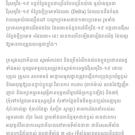
វីរុសកូវីដ-១៩ បន្តបំប្លែងខ្លួនជាច្រើនបែបច្រើនយ៉ាង តួយ៉ាងដូចជា
វីរុសកូវីដ-១៩ បំប្លែងថ្មីប្រភេទដែលតា (Delta) ដែលបាននឹងកំពុង
វាយលុតយ៉ាងលឿននៅ បណ្តាប្រទេសជាង១៣០ប្រទេស រួមទាំង
ប្រទេសកម្ពុជាយើងផងដែរ ដែលមានចំនួនករជំងឺកូវីដ-១៩ បង្កដោយវីរុស
បំប្លែងថ្មីប្រភេទ «ដែលតា» នេះ មានការកើនឡើងជារៀងរាល់ថ្ងៃ ដែលគួរ
ឱ្យមានការព្រួយបារម្ភជាខ្លាំង។
ក្រសួងសុខាភិបាល សូមអំពាវនាវ និងក្រើនរំលឹកដល់បងប្អូនប្រជាពលរដ្ឋ
ទាំងអស់ ចូលរួមទទួលខុសត្រូវទប់ស្កាត់ការចម្លងវីរុសកូវីដ-១៩ ដោយ
បុគ្គល គ្រួសារ សហគមន៍ អាជ្ញាធរមូលដ្ឋានត្រូវបង្កើនការប្រុងប្រយ័ត្នខ្ពស់
និងអនុវត្តឱ្យបានខ្ជាប់ខ្ជួននូវ វិធានការ ការពារ (ពាក់ម៉ាស់ លាងដៃឱ្យញឹក
ញាប់ និងរក្សាគម្លាតសុវត្ថិភាពបុគ្គលពីមួយម៉ែត្រកន្លះឡើង) និង៣កុំ
(កុំទៅកន្លែងមានមនុស្សច្រើន កុំទៅកន្លែងបិទជិតគ្មានខ្យល់ចេញចូល
កុំប៉ះពាល់គ្នា កុំចាប់ដៃគ្នា កុំកៀក ស្មាគ្នា) តាមការណែនាំរបស់ស
ម្តេចតេជោ ហ៊ុន សែន ព្រមទាំងយកចិត្តទុកដាក់ខ្ពស់ តាមដានការ
អនុវត្តន៍វិធានាការសុខាភិបាលនៅតាមទីតាំងនានា ជាពិសេសទីតាំង
មានហានិភ័យខ្ពស់ ដូចជាទីតាំង ៣ «ជ» (ទីតាំងមានមនុស្សច្រើនជួបជុំ