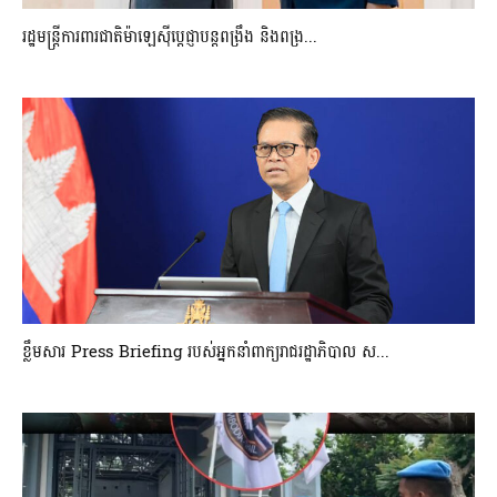
រដ្ឋមន្ត្រីការពារជាតិម៉ាឡេស៊ីប្ដេជ្ញាបន្តពង្រឹង និងពង្រ...
ខ្លឹមសារ Press Briefing របស់អ្នកនាំពាក្យរាជរដ្ឋាភិបាល ស...