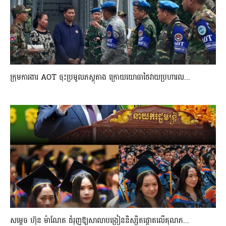
ក្រុមការងារ AOT ចុះប្រមូលភស្តុតាង ក្រោយយោធាថៃវាយប្រហារល...
សម្តេច ហ៊ុន ម៉ាណែត ជំរុញឱ្យសាលាបង្រៀននិស្សិតផ្តោតលើគុណភ...