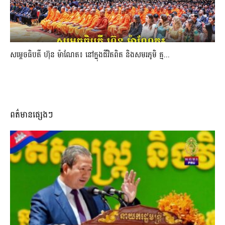
សម្តេចធិបតី ហ៊ុន ម៉ាណែត៖ នៅក្នុងជីវិតពិត និងសមរភូមិ គ្ម...
ពត៌មានផ្សេងៗ