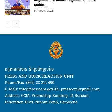
សម្ដេចធិបតី ហ៊ុន ម៉ាណែត៖ កម្ពុជាកសាងប្រទេសពី
បាតដៃទ...
5 August, 2026
អង្គភាពពត៌មាន និងប្រតិកម្មរហ័ស
PRESS AND QUICK REACTION UNIT
Phone/Fax: (855) 23 212 490
E-Mail: info@pressocm.gov.kh, pressocm@gmail.com
Address: OCM, Friendship Building, 41 Russian
Federation Blvd Phnom Penh, Cambodia.