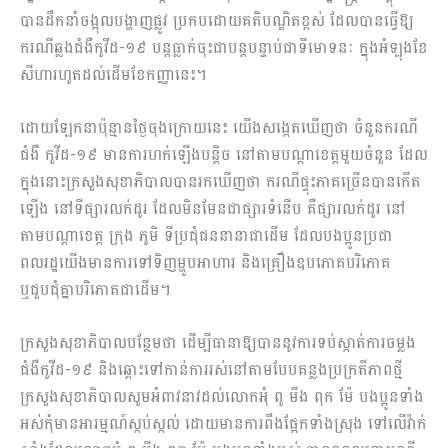
បានដឹកនាំចង្អុលបង្ហាញផ្លូវ ប្រកបដោយគតិបណ្ឌិតខ្ពស់ ដែលបានធ្វើឱ្យ
ករណីឆ្លងជំងឺកូវីដ-១៩ បន្តធ្លាក់ចុះជាបន្តបន្ទាប់ជាទីមោទនៈ ក្នុងអំឡុងខែ
សីហារហូតដល់ដើមខែកញ្ញានេះ។
ដោយឡែកនាប៉ុន្មានថ្ងៃចុងក្រោយនេះ យើងសង្កេតឃើញថា ចំនួនករណី
ជំងឺ កូវីដ-១៩ មានការហក់ឡើងបន្តិច នៅតាមបណ្តាខេត្តមួយចំនួន ដែល
ក្នុងនោះក្រសួងសុខាភិបាលបានរកឃើញថា ករណីផ្ទុះភាគច្រើនបានកើត
ឡើង នៅទីផ្សារលក់ដូរ ដែលមិនមែនជាផ្សារទំនើប គឺផ្សារលក់ដូរ នៅ
តាមបណ្តាខេត្ត ក្រុង ភូមិ ទីប្រជុំជននានាជាដើម ដែលបងប្អូនប្រជា
ពលរដ្ឋយើងមានការទៅទិញម្ហូបអាហារ និងគ្រឿងឧបភោគបរិភោគ
ឬជួបជុំគ្នាបរិភោគជាដើម។
ក្រសួងសុខាភិបាលបន្ថែមថា ដើម្បីធានាឱ្យបាននូវការទប់ស្កាត់ការចម្លង
ជំងឺកូវីដ-១៩ និងឆ្ពោះទៅកាន់ការរស់នៅតាមបែបគន្លងប្រក្រតីភាពថ្មី
ក្រសួងសុខាភិបាលសូមអំពាវនាវដល់លោកអុំ ពូ មីង ពុក ម៉ែ បងប្អូនទាំង
អស់កុំមានអារម្មណ៍ស្កប់ស្កល់ ដោយមានការពឹងផ្អែកទាំងស្រុង ទៅលើវ៉ាក់