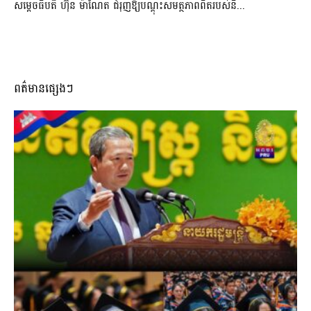
សម្តេចធិបតី ហ៊ុន ម៉ាណែត ជំរុញឱ្យបណ្តុះសមត្ថភាពពិតរបស់និ...
ពត៌មានផ្សេងៗ