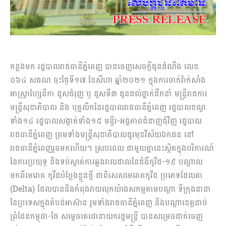
កន្លងមក រដ្ឋបាលរាជធានីភ្នំពេញ បានចេញសេចក្តីជូនដំណឹង លេខ
០៦៤ សជណ ចុះថ្ងៃទី១៧ ខែសីហា ឆ្នាំ២០២១ ក្នុងការចាក់វ៉ាក់សាំង
អាស្ត្រាហ្សែនីកា ដូសជំរុញ ឬ ដូសទី៣ ជូនដល់ថ្នាក់ដឹកនាំ មន្ត្រីរាជការ
មន្ត្រីសុខាភិបាល និង បុគ្គលិកនៃរដ្ឋបាលរាជធានីភ្នំពេញ រដ្ឋបាលខណ្ឌ
ទាំង១៤ រដ្ឋបាលសង្កាត់ទាំង១៥ មន្ទីរ-អង្គភាពជំនាញជុំវិញ រដ្ឋបាល
រាជធានីភ្នំពេញ ព្រមទាំងមន្ត្រីសុខាភិបាលជួរមុខវិស័យឯកជន នៅ
រាជធានីភ្នំពេញរួចមកហើយ។ ស្របពេល ជាមួយគ្នានេះស្ថិតក្នុងបរិការណ៍
នៃការប្រយុទ្ធ និងទប់ស្កាត់ការឆ្លងរាលដាលនៃជំងឺកូវីដ-១៩ បណ្តាល
មកពីមេរោគ កូវីដបំប្លែងខ្លួនថ្មី ជាពិសេសមេរោគកូវីដ ប្រភេទដែលតា
(Delta) ដែលបាននិងកំពុងវាយលុកយ៉ាងសកម្មតាមបណ្តា ទីក្រុងនានា
នៃប្រទេសក្នុងតំបន់អាស៊ាន រួមទាំងរាជធានីភ្នំពេញ និងបណ្តាខេត្តជាប់
ព្រំដែនកម្ពុជា-ថៃ សម្តេចតេជោនាយករដ្ឋមន្ត្រី បានសម្រេចដាក់ចេញ