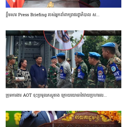
ខ្លឹមសារ Press Briefing របស់អ្នកនាំពាក្យរាជរដ្ឋាភិបាល ស...
ក្រុមការងារ AOT ចុះប្រមូលភស្តុតាង ក្រោយយោធាថៃវាយប្រហារល...