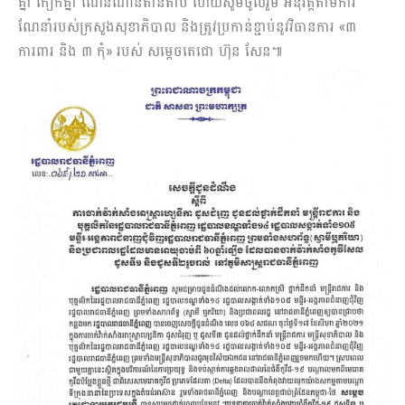
គ្នា កៀកគ្នា ណែនណាន់តាន់តាប់ ហើយសូមចូលរួម អនុវត្តតាមការ
ណែនាំរបស់ក្រសួងសុខាភិបាល និងត្រូវប្រកាន់ខ្ជាប់នូវវិធានការ «៣
ការពារ និង ៣ កុំ» របស់ សម្តេចតេជោ ហ៊ុន សែន៕