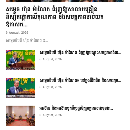
សម្តេច ហ៊ុន ម៉ាណែត ជំរុញឱ្យសាលាបង្រៀន
និស្សិតផ្តោតលើគុណភាព និងសមត្ថភាពចាប់យក
ឱកាសក...
6 August, 2026
សម្តេចធិបតី ហ៊ុន ម៉ាណែត ន...
សម្តេចធិបតី ហ៊ុន ម៉ាណែត ជំរុញឱ្យបណ្តុះសមត្ថភាពពិតរ...
6 August, 2026
សម្តេចធិបតី ហ៊ុន ម៉ាណែត៖ នៅក្នុងជីវិតពិត និងសមរភូម...
6 August, 2026
អាស៊ាន និងអាស៊ានបូកបីប្តេជ្ញាចិត្តរួមគ្នាកសាងមុខងា...
5 August, 2026