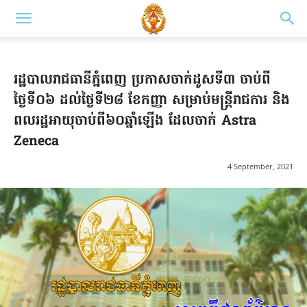
រដ្ឋបាលរាជធានីភ្នំពេញ ប្រកាសចាក់ដូសទី៣ ចាប់ពី
ថ្ងៃទី០៦ ដល់ថ្ងៃទី២៨ ខែកញ្ញា សម្រាប់មន្រ្តីរាជការ និង
ពលរដ្ឋអាយុចាប់ពី៦០ឆ្នាំឡើង ដែលចាក់ Astra
Zeneca
4 September, 2021