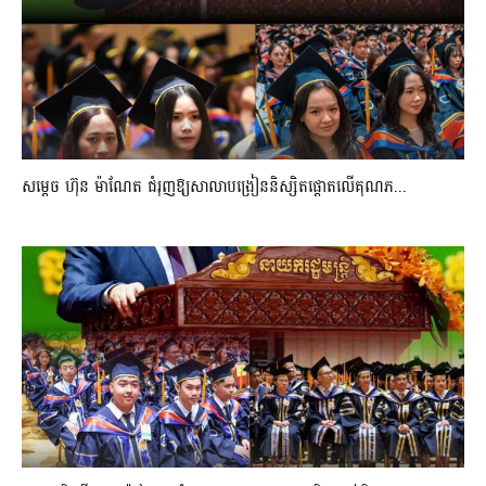
សម្តេច ហ៊ុន ម៉ាណែត ជំរុញឱ្យសាលាបង្រៀននិស្សិតផ្តោតលើគុណភ...