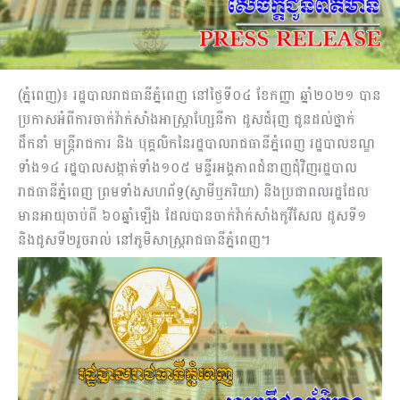
(ភ្នំពេញ)៖ រដ្ឋបាលរាជធានីភ្នំពេញ នៅថ្ងៃទី០៤ ខែកញ្ញា ឆ្នាំ២០២១ បាន
ប្រកាសអំពីការចាក់វ៉ាក់សាំងអាស្ត្រាហ្សែនីកា ដូសជំរុញ ជូនដល់ថ្នាក់
ដឹកនាំ មន្ត្រីរាជការ និង បុគ្គលិកនៃរដ្ឋបាលរាជធានីភ្នំពេញ រដ្ឋបាលខណ្ឌ
ទាំង១៤ រដ្ឋបាលសង្កាត់ទាំង១០៥ មន្ទីរអង្គភាពជំនាញជុំវិញរដ្ឋបាល
រាជធានីភ្នំពេញ ព្រមទាំងសហព័ទ្ធ(ស្វាមីឬភរិយា) និងប្រជាពលរដ្ឋដែល
មានអាយុចាប់ពី ៦០ឆ្នាំឡើង ដែលបានចាក់វ៉ាក់សាំងកូវីសែល ដូសទី១
និងដូសទី២រួចរាល់ នៅភូមិសាស្ត្ររាជធានីភ្នំពេញ។