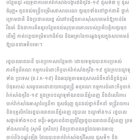
បន្ថែមនូវ «យុទ្ធនាការចាក់វ៉ាក់សាំងបង្ការជំងឺកូវីដ-១៩ ដូសទី៣ ឬ ដូស
ជំរុញ» ជូនដល់មន្ត្រីបម្រើសេវាសាធារណៈជួរមុខទាំងនៅថ្នាក់ជាតិ ថ្នាក់
ក្រោមជាតិ និងប្រជាពលរដ្ឋ សំដៅបង្កើនភាពស៊ាំសហគមន៍ឱ្យកាន់តែ
រឹងមាំ និងជាការគិតគូរបន្ថែមដល់សុខុមាលភាពរបស់ប្រតិបត្តិករជួរមុខ
ដើម្បី កាត់បន្ថយកម្រិតហានិភ័យ និងអត្រានៃការឆ្លងចូលក្នុងសហគមន៍
ឱ្យបានជាអតិបរមា។
រដ្ឋបាលរាជធានី បានប្រកាសបន្ថែមថា ដោយទទួលបានការប្រគល់
ភារកិច្ចពីគណៈកម្មការចំពោះកិច្ចចាក់វ៉ាក់សាំងកូវីដ-១៩ ក្នុងក្របខណ្ឌទូ
ទាំង ប្រទេស (គ.វ.ក-១៩) និងអនុវត្តតាមអនុសាសន៍ដឹកនាំដ៏ខ្ពង់ខ្ពស់
បំផុតរបស់ សម្តេចតេជោនាយករដ្ឋមន្ត្រី អនុគណៈកម្មការចំពោះកិច្ចចាក់
វ៉ាក់សាំងកូវីដ-១៩ ក្នុងក្របខណ្ឌទូទាំងរាជធានីភ្នំពេញ នឹងដំណើរការ
ចាក់វ៉ាក់សាំងអាស្កាហ្សែនីកា ដូសជំរុញ ជូនដល់ថ្នាក់ដឹកនាំ មន្ត្រីរាជការ
និងបុគ្គលិកនៃរដ្ឋបាលរាជធានីភ្នំពេញ រដ្ឋបាល ខណ្ឌទាំង១៤ រដ្ឋបាល
សង្កាត់ទាំង១០៥ មន្ទីរ-អង្គភាពជំនាញជុំវិញរដ្ឋបាលរាជធានីភ្នំពេញ ព្រម
ទាំងសហព័ន្ធ (ស្វាមី ឬភរិយា) និងប្រជាពលរដ្ឋដែលមានអាយុ
ចាប់ពី៦០ឆ្នាំឡើង ដែលបានចាក់វ៉ាក់សាំងកូវីសែល ដូសទី១ និង