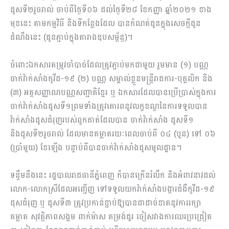
ដូសទី២រួចរាល់ ចាប់ពីថ្ងៃទី០៦ ដល់ថ្ងៃទី២៨ ខែកញ្ញា ឆ្នាំ២០២១ ខាង
មុខនេះ តាមកម្មវិធី និងទីកន្លែងដែល បានកំណត់ជូនក្នុងសេចក្តីជូន
ដំណឹងនេះ (ជូនភ្ជាប់ក្នុងតារាងឧបសម្ព័ន្ធ)។
ចំពោះឯកសារតម្រូវចាំបាច់ដែលត្រូវភ្ជាប់មកជាមួយ រួមមាន (១) បណ្ណ
ចាក់វ៉ាក់សាំងកូវីដ-១៩ (២) បណ្ណ សម្គាល់ខ្លួនមន្ត្រីរាជការ-បុគ្គលិក និង
(៣) អត្តសញ្ញាណបណ្ណសញ្ជាតិខ្មែរ ឬ ឯកសារដែលបានប្រើប្រាស់ក្នុងការ
ចាក់វ៉ាក់សាំងដូសទី១ព្រមទាំងត្រូវគោរពនូវលក្ខខណ្ឌនៃការទទួលបាន
វ៉ាក់សាំងដូសជំរុញរបស់ពួកគាត់ដែលបាន ចាក់វ៉ាក់សាំង ដូសទី១
និងដូសទី២រួចរាល់ ដែលមានគម្លាតរយៈពេលចាប់ពី ០៤ (បួន) ទៅ ០៦
(ប្រាំមួយ) ខែឡើង បន្ទាប់ពីបានចាក់វ៉ាក់សាំងដូសមូលដ្ឋាន។
ទន្ទឹមនឹងនេះ រដ្ឋបាលរាជធានីភ្នំពេញ ក៏បានក្រើនរំលឹក និងអំពាវនាវដល់
លោក-លោកស្រីដែលអញ្ជើញ ទៅទទួលយកវ៉ាក់សាំងបង្ការជំងឺកូវីដ-១៩
ដុសជំរុញ ឬ ដូសទី៣ ត្រូវប្រកាន់ខ្ជាប់ឱ្យបានជាដាច់ខាតនូវការរក្សា
គម្លាត សុវត្ថិភាពសង្គម ពាក់ម៉ាស តម្រង់ជួរ ចៀសវាងការឈរប្រជ្រៀត