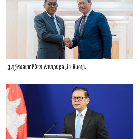
រដ្ឋមន្ត្រីការពារជាតិម៉ាឡេស៊ីប្ដេជ្ញាបន្តពង្រឹង និងពង្រ...